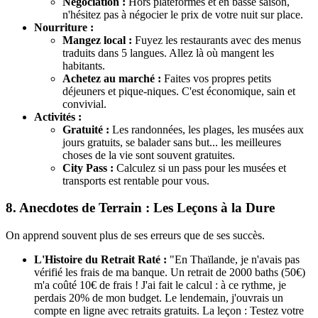
Négociation :
Hors plateformes et en basse saison,
n'hésitez pas à négocier le prix de votre nuit sur place.
Nourriture :
Mangez local :
Fuyez les restaurants avec des menus
traduits dans 5 langues. Allez là où mangent les
habitants.
Achetez au marché :
Faites vos propres petits
déjeuners et pique-niques. C'est économique, sain et
convivial.
Activités :
Gratuité :
Les randonnées, les plages, les musées aux
jours gratuits, se balader sans but... les meilleures
choses de la vie sont souvent gratuites.
City Pass :
Calculez si un pass pour les musées et
transports est rentable pour vous.
8. Anecdotes de Terrain : Les Leçons à la Dure
On apprend souvent plus de ses erreurs que de ses succès.
L'Histoire du Retrait Raté :
"En Thaïlande, je n'avais pas
vérifié les frais de ma banque. Un retrait de 2000 baths (50€)
m'a coûté 10€ de frais ! J'ai fait le calcul : à ce rythme, je
perdais 20% de mon budget. Le lendemain, j'ouvrais un
compte en ligne avec retraits gratuits. La leçon : Testez votre