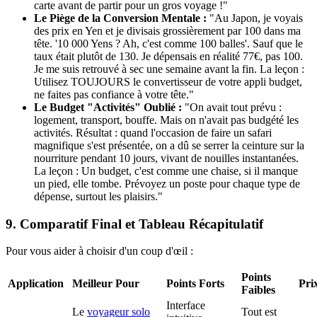
carte avant de partir pour un gros voyage !"
Le Piège de la Conversion Mentale :
"Au Japon, je voyais
des prix en Yen et je divisais grossièrement par 100 dans ma
tête. '10 000 Yens ? Ah, c'est comme 100 balles'. Sauf que le
taux était plutôt de 130. Je dépensais en réalité 77€, pas 100.
Je me suis retrouvé à sec une semaine avant la fin. La leçon :
Utilisez TOUJOURS le convertisseur de votre appli budget,
ne faites pas confiance à votre tête."
Le Budget "Activités" Oublié :
"On avait tout prévu :
logement, transport, bouffe. Mais on n'avait pas budgété les
activités. Résultat : quand l'occasion de faire un safari
magnifique s'est présentée, on a dû se serrer la ceinture sur la
nourriture pendant 10 jours, vivant de nouilles instantanées.
La leçon : Un budget, c'est comme une chaise, si il manque
un pied, elle tombe. Prévoyez un poste pour chaque type de
dépense, surtout les plaisirs."
9. Comparatif Final et Tableau Récapitulatif
Pour vous aider à choisir d'un coup d'œil :
Points
Application
Meilleur Pour
Points Forts
Pri
Faibles
Interface
Le
voyageur solo
Tout est