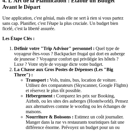
4. L'Art de la Planification : Établir un Budget
Avant le Départ
Une application, c'est génial, mais elle ne sert à rien si vous partez
sans cap. Planifier, c'est l'étape la plus cruciale. Un budget bien
ficelé, c'est la liberté assurée.
Les Étape Clés :
Définir votre "Trip Advisor" personnel :
Quel type de
voyageur êtes-vous ? Backpacker frugal qui dort en auberge
de jeunesse ? Voyageur confort qui privilégie les hôtels ?
Luxe ? Votre style de voyage dicte votre budget.
La Chasse aux Gros Postes de Dépenses (Les "Big
Three") :
Transport :
Vols, trains, bus, location de voiture.
Utilisez des comparateurs (Skyscanner, Google Flights)
et réservez le plus tôt possible.
Hébergement :
Comparez les prix sur Booking,
Airbnb, ou les sites des auberges (Hostelworld). Pensez
aux alternatives comme le woofing ou les échanges de
maisons.
Nourriture & Boissons :
Estimez un coût journalier.
Manger dans la rue vs restaurants touristiques fait une
différence énorme. Prévoyez un budget pour un ou