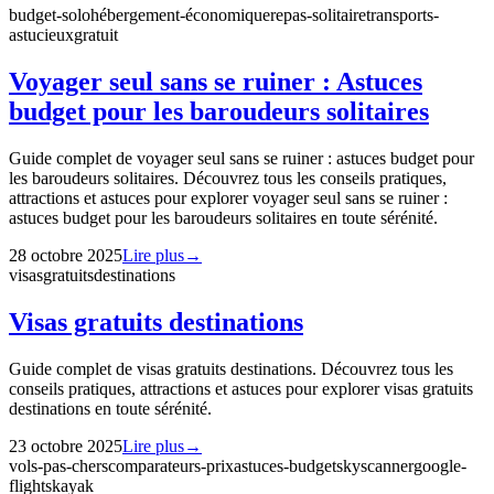
budget-solo
hébergement-économique
repas-solitaire
transports-
astucieux
gratuit
Voyager seul sans se ruiner : Astuces
budget pour les baroudeurs solitaires
Guide complet de voyager seul sans se ruiner : astuces budget pour
les baroudeurs solitaires. Découvrez tous les conseils pratiques,
attractions et astuces pour explorer voyager seul sans se ruiner :
astuces budget pour les baroudeurs solitaires en toute sérénité.
28 octobre 2025
Lire plus
→
visas
gratuits
destinations
Visas gratuits destinations
Guide complet de visas gratuits destinations. Découvrez tous les
conseils pratiques, attractions et astuces pour explorer visas gratuits
destinations en toute sérénité.
23 octobre 2025
Lire plus
→
vols-pas-chers
comparateurs-prix
astuces-budget
skyscanner
google-
flights
kayak