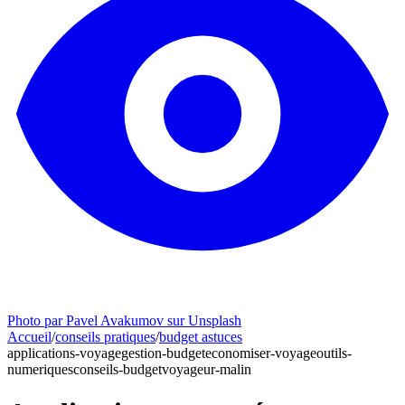
Photo par Pavel Avakumov sur Unsplash
Accueil
/
conseils pratiques
/
budget astuces
applications-voyage
gestion-budget
economiser-voyage
outils-
numeriques
conseils-budget
voyageur-malin