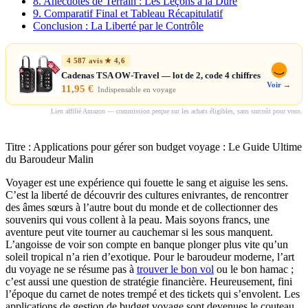
8. Anecdotes de Terrain : Les Leçons à la Dure
9. Comparatif Final et Tableau Récapitulatif
Conclusion : La Liberté par le Contrôle
4 587 avis ★ 4,6
Cadenas TSA OW-Travel — lot de 2, code 4 chiffres
Voir →
11,95 €
Indispensable en voyage
Lien affilié Amazon — commission perçue sur les achats éligibles, sans surcoût pour vous.
Titre : Applications pour gérer son budget voyage : Le Guide Ultime
du Baroudeur Malin
Voyager est une expérience qui fouette le sang et aiguise les sens.
C’est la liberté de découvrir des cultures enivrantes, de rencontrer
des âmes sœurs à l’autre bout du monde et de collectionner des
souvenirs qui vous collent à la peau. Mais soyons francs, une
aventure peut vite tourner au cauchemar si les sous manquent.
L’angoisse de voir son compte en banque plonger plus vite qu’un
soleil tropical n’a rien d’exotique. Pour le baroudeur moderne, l’art
du voyage ne se résume pas à
trouver le bon vol
ou le bon hamac ;
c’est aussi une question de stratégie financière. Heureusement, fini
l’époque du carnet de notes trempé et des tickets qui s’envolent. Les
applications de gestion de budget voyage sont devenues le couteau