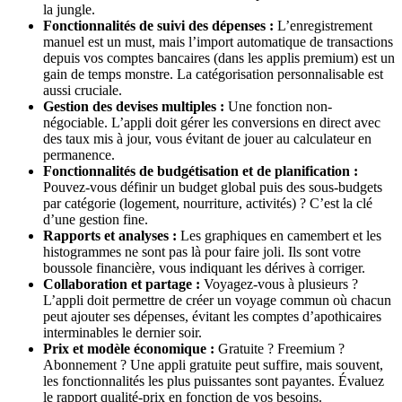
la jungle.
Fonctionnalités de suivi des dépenses :
L’enregistrement
manuel est un must, mais l’import automatique de transactions
depuis vos comptes bancaires (dans les applis premium) est un
gain de temps monstre. La catégorisation personnalisable est
aussi cruciale.
Gestion des devises multiples :
Une fonction non-
négociable. L’appli doit gérer les conversions en direct avec
des taux mis à jour, vous évitant de jouer au calculateur en
permanence.
Fonctionnalités de budgétisation et de planification :
Pouvez-vous définir un budget global puis des sous-budgets
par catégorie (logement, nourriture, activités) ? C’est la clé
d’une gestion fine.
Rapports et analyses :
Les graphiques en camembert et les
histogrammes ne sont pas là pour faire joli. Ils sont votre
boussole financière, vous indiquant les dérives à corriger.
Collaboration et partage :
Voyagez-vous à plusieurs ?
L’appli doit permettre de créer un voyage commun où chacun
peut ajouter ses dépenses, évitant les comptes d’apothicaires
interminables le dernier soir.
Prix et modèle économique :
Gratuite ? Freemium ?
Abonnement ? Une appli gratuite peut suffire, mais souvent,
les fonctionnalités les plus puissantes sont payantes. Évaluez
le rapport qualité-prix en fonction de vos besoins.