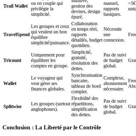
intuitive,
ou en couple qui
manuel,
~5€
Trail Wallet
gestion des
privilégie la
rapports
uni
devises, design
simplicité.
basiques.
épuré.
Collaboration
Les groupes et ceux
en temps réel,
Nécessite
qui veulent un bon
TravelSpend
rapports
une
Fre
équilibre
détaillés, budget
connexion.
simplicité/puissance.
quotidien.
Simplicité,
Uniquement pour
Pas de suivi
gratuité,
Tricount
équilibrer les
de budget
Grat
résolution des
comptes en groupe.
global.
dettes.
Synchronisation
Le voyageur qui
Complexe,
bancaire,
Fre
Wallet
veut gérer ses
abonnement
tableau de bord
Abo
finances globales.
nécessaire.
complet.
Flexibilité des
Pas de suivi
Les groupes (surtout
répartitions,
Splitwise
de budget
Grat
anglophones).
simplification
global.
des dettes.
Conclusion : La Liberté par le Contrôle