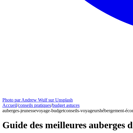
Photo par Andrew Wulf sur Unsplash
Accueil
/
conseils pratiques
/
budget astuces
auberges-jeunesse
voyage-budget
conseils-voyageurs
hébergement-éco
Guide des meilleures auberges d