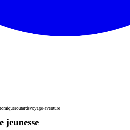
nomique
routards
voyage-aventure
e jeunesse