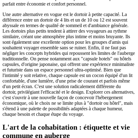
parfait entre économie et confort personnel.
Une autre alternative en vogue est le dortoir à petite capacité. La
différence entre un dortoir de 4 lits et un de 10 ou 12 est souvent
abyssale en termes de qualité de sommeil et d'ambiance générale.
Les dortoirs plus petits tendent à attirer des voyageurs au rythme
similaire, créant une atmosphère plus intime et moins bruyante. Ils
sont également une excellente option pour les groupes d'amis qui
souhaitent voyager ensemble sans se ruiner. Enfin, il ne faut pas
négliger les concepts hybrides qui repoussent les limites de l'auberge
traditionnelle. On pense notamment aux "capsule hotels" ou hôtels
capsules, d'origine japonaise, qui offrent une expérience minimaliste
et futuriste dans un espace personnel ultra-optimisé. Bien que
l'intimité y soit relative, chaque capsule est un cocon équipé d'un lit
confortable, d'une lumière, d'une prise de courant et parfois même
d'un petit écran. C'est une solution radicalement différente du
dortoir, privilégiant l'efficacité et le design. Explorer ces alternatives,
c'est s'ouvrir à une nouvelle façon de concevoir l'hébergement
économique, où le choix ne se limite plus à "dortoir ou hôtel", mais
s'étend à une palette de possibilités adaptées à chaque humeur,
chaque besoin et chaque étape du voyage.
L'art de la cohabitation : étiquette et vie
commune en auberge