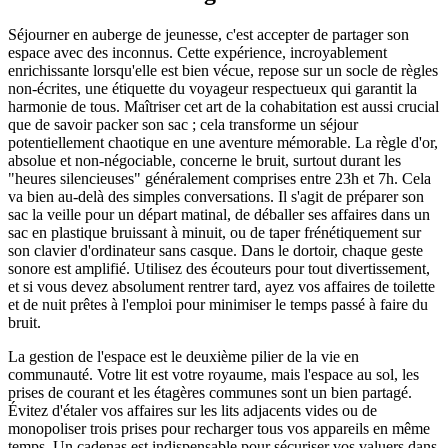
Séjourner en auberge de jeunesse, c'est accepter de partager son
espace avec des inconnus. Cette expérience, incroyablement
enrichissante lorsqu'elle est bien vécue, repose sur un socle de règles
non-écrites, une étiquette du voyageur respectueux qui garantit la
harmonie de tous. Maîtriser cet art de la cohabitation est aussi crucial
que de savoir packer son sac ; cela transforme un séjour
potentiellement chaotique en une aventure mémorable. La règle d'or,
absolue et non-négociable, concerne le bruit, surtout durant les
"heures silencieuses" généralement comprises entre 23h et 7h. Cela
va bien au-delà des simples conversations. Il s'agit de préparer son
sac la veille pour un départ matinal, de déballer ses affaires dans un
sac en plastique bruissant à minuit, ou de taper frénétiquement sur
son clavier d'ordinateur sans casque. Dans le dortoir, chaque geste
sonore est amplifié. Utilisez des écouteurs pour tout divertissement,
et si vous devez absolument rentrer tard, ayez vos affaires de toilette
et de nuit prêtes à l'emploi pour minimiser le temps passé à faire du
bruit.
La gestion de l'espace est le deuxième pilier de la vie en
communauté. Votre lit est votre royaume, mais l'espace au sol, les
prises de courant et les étagères communes sont un bien partagé.
Évitez d'étaler vos affaires sur les lits adjacents vides ou de
monopoliser trois prises pour recharger tous vos appareils en même
temps. Un cadenas est indispensable pour sécuriser vos valuers dans