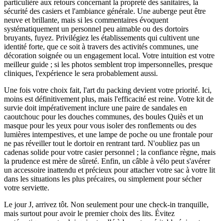
particulière aux retours concernant la propreté des sanitaires, la
sécurité des casiers et l'ambiance générale. Une auberge peut être
neuve et brillante, mais si les commentaires évoquent
systématiquement un personnel peu aimable ou des dortoirs
bruyants, fuyez. Privilégiez les établissements qui cultivent une
identité forte, que ce soit à travers des activités communes, une
décoration soignée ou un engagement local. Votre intuition est votre
meilleur guide ; si les photos semblent trop impersonnelles, presque
cliniques, l'expérience le sera probablement aussi.
Une fois votre choix fait, l'art du packing devient votre priorité. Ici,
moins est définitivement plus, mais l'efficacité est reine. Votre kit de
survie doit impérativement inclure une paire de sandales en
caoutchouc pour les douches communes, des boules Quiès et un
masque pour les yeux pour vous isoler des ronflements ou des
lumières intempestives, et une lampe de poche ou une frontale pour
ne pas réveiller tout le dortoir en rentrant tard. N'oubliez pas un
cadenas solide pour votre casier personnel ; la confiance règne, mais
la prudence est mère de sûreté. Enfin, un câble à vélo peut s'avérer
un accessoire inattendu et précieux pour attacher votre sac à votre lit
dans les situations les plus précaires, ou simplement pour sécher
votre serviette.
Le jour J, arrivez tôt. Non seulement pour une check-in tranquille,
mais surtout pour avoir le premier choix des lits. Évitez