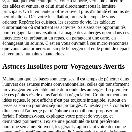
systématiquement celui qui est collé à la porte, véritable épicentre
des allées et venues, et celui situé directement sous la lumière
principale. Un lit en hauteur offre souvent plus d'intimité et moins de
perturbations. Dès votre installation, prenez le temps de vous
orienter. Repérez les cuisines, les espaces de vie, les tableaux
d'information où s'affichent les activités. Saisissez ces opportunités
pour engager la conversation. La magie des auberges opère dans ces
interstices : en préparant un repas, en partageant une carte, en
échangeant un sourire. C'est en vous ouvrant à ces micro-rencontres
que vous transformerez un simple hébergement en le point de départ
d'aventures humaines inattendues.
Astuces Insolites pour Voyageurs Avertis
Maintenant que les bases sont acquises, il est temps de pénétrer dans
l'univers des astuces moins conventionnelles, celles qui transforment
un voyageur en véritable initié du monde des auberges. La première
de ces pépites réside dans l'art de la négociation. Contrairement aux
idées reçues, le prix affiché n'est pas toujours intangible, surtout en
basse saison ou pour des séjours prolongés. N'hésitez pas à contacter
directement l'auberge par téléphone ou email pour proposer un
forfait. Présentez-vous, expliquez votre projet de voyage, et
demandez poliment s'il existe une possibilité de tarif préférentiel
pour une semaine. Souvent, les gérants, appréciant votre démarche
personnelle, préféreront remplir un lit à prix réduit que de le laisser