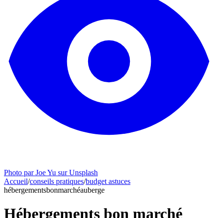
Photo par Joe Yu sur Unsplash
Accueil
/
conseils pratiques
/
budget astuces
hébergements
bon
marché
auberge
Hébergements bon marché