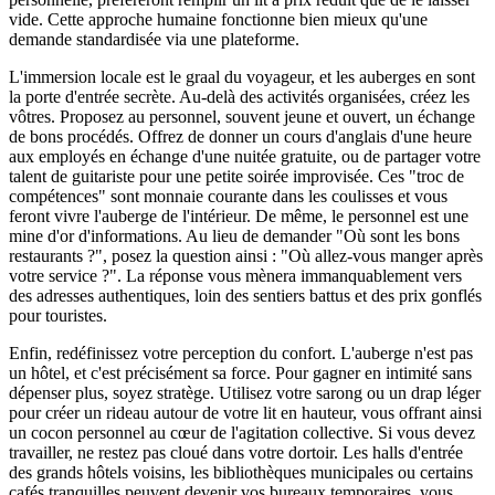
vide. Cette approche humaine fonctionne bien mieux qu'une
demande standardisée via une plateforme.
L'immersion locale est le graal du voyageur, et les auberges en sont
la porte d'entrée secrète. Au-delà des activités organisées, créez les
vôtres. Proposez au personnel, souvent jeune et ouvert, un échange
de bons procédés. Offrez de donner un cours d'anglais d'une heure
aux employés en échange d'une nuitée gratuite, ou de partager votre
talent de guitariste pour une petite soirée improvisée. Ces "troc de
compétences" sont monnaie courante dans les coulisses et vous
feront vivre l'auberge de l'intérieur. De même, le personnel est une
mine d'or d'informations. Au lieu de demander "Où sont les bons
restaurants ?", posez la question ainsi : "Où allez-vous manger après
votre service ?". La réponse vous mènera immanquablement vers
des adresses authentiques, loin des sentiers battus et des prix gonflés
pour touristes.
Enfin, redéfinissez votre perception du confort. L'auberge n'est pas
un hôtel, et c'est précisément sa force. Pour gagner en intimité sans
dépenser plus, soyez stratège. Utilisez votre sarong ou un drap léger
pour créer un rideau autour de votre lit en hauteur, vous offrant ainsi
un cocon personnel au cœur de l'agitation collective. Si vous devez
travailler, ne restez pas cloué dans votre dortoir. Les halls d'entrée
des grands hôtels voisins, les bibliothèques municipales ou certains
cafés tranquilles peuvent devenir vos bureaux temporaires, vous