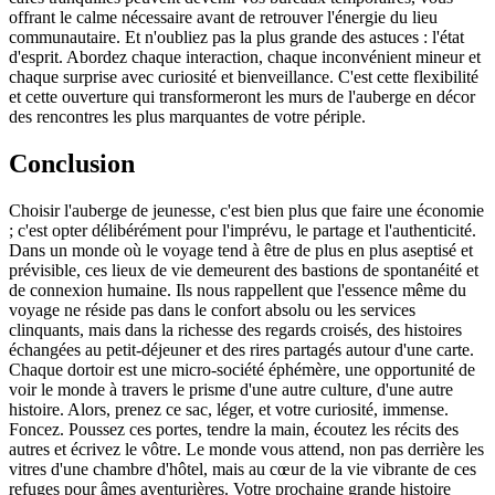
offrant le calme nécessaire avant de retrouver l'énergie du lieu
communautaire. Et n'oubliez pas la plus grande des astuces : l'état
d'esprit. Abordez chaque interaction, chaque inconvénient mineur et
chaque surprise avec curiosité et bienveillance. C'est cette flexibilité
et cette ouverture qui transformeront les murs de l'auberge en décor
des rencontres les plus marquantes de votre périple.
Conclusion
Choisir l'auberge de jeunesse, c'est bien plus que faire une économie
; c'est opter délibérément pour l'imprévu, le partage et l'authenticité.
Dans un monde où le voyage tend à être de plus en plus aseptisé et
prévisible, ces lieux de vie demeurent des bastions de spontanéité et
de connexion humaine. Ils nous rappellent que l'essence même du
voyage ne réside pas dans le confort absolu ou les services
clinquants, mais dans la richesse des regards croisés, des histoires
échangées au petit-déjeuner et des rires partagés autour d'une carte.
Chaque dortoir est une micro-société éphémère, une opportunité de
voir le monde à travers le prisme d'une autre culture, d'une autre
histoire. Alors, prenez ce sac, léger, et votre curiosité, immense.
Foncez. Poussez ces portes, tendre la main, écoutez les récits des
autres et écrivez le vôtre. Le monde vous attend, non pas derrière les
vitres d'une chambre d'hôtel, mais au cœur de la vie vibrante de ces
refuges pour âmes aventurières. Votre prochaine grande histoire