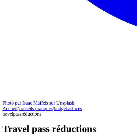
Photo par Isaac Maffeis sur Unsplash
Accueil
/
conseils pratiques
/
budget astuces
travel
pass
réductions
Travel pass réductions