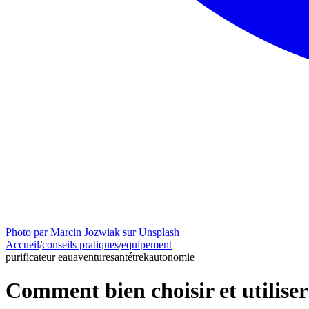
Photo par Marcin Jozwiak sur Unsplash
Accueil
/
conseils pratiques
/
equipement
purificateur eau
aventure
santé
trek
autonomie
Comment bien choisir et utilise