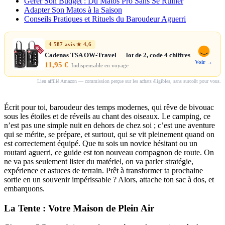
Gérer Son Budget : Du Matos Pro Sans Se Ruiner
Adapter Son Matos à la Saison
Conseils Pratiques et Rituels du Baroudeur Aguerri
4 587 avis ★ 4,6
Cadenas TSA OW-Travel — lot de 2, code 4 chiffres
Voir →
11,95 €
Indispensable en voyage
Lien affilié Amazon — commission perçue sur les achats éligibles, sans surcoût pour vous.
Écrit pour toi, baroudeur des temps modernes, qui rêve de bivouac
sous les étoiles et de réveils au chant des oiseaux. Le camping, ce
n’est pas une simple nuit en dehors de chez soi ; c’est une aventure
qui se mérite, se prépare, et surtout, qui se vit pleinement quand on
est correctement équipé. Que tu sois un novice hésitant ou un
routard aguerri, ce guide est ton nouveau compagnon de route. On
ne va pas seulement lister du matériel, on va parler stratégie,
expérience et astuces de terrain. Prêt à transformer ta prochaine
sortie en un souvenir impérissable ? Alors, attache ton sac à dos, et
embarquons.
La Tente : Votre Maison de Plein Air