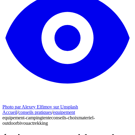
Photo par Alexey Elfimov sur Unsplash
Accueil
/
conseils pratiques
/
equipement
equipement-camping
tente
conseils-choix
materiel-
outdoor
bivouac
trekking