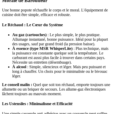
Morale de Baroudeur
Une bonne popote réchauffe le corps et le moral. L'équipement de
cuisine doit être simple, efficace et robuste.
Le Réchaud : Le Cœur du Système
Au gaz (cartouches)
: Le plus simple, le plus pratique.
Allumage instantané, bonne puissance. Idéal pour la plupart
des usages, sauf par grand froid (la pression baisse).
À essence (type MSR WhisperLite)
: Plus technique, mais
la puissance est constante quelque soit la température. Le
carburant est aussi plus facile à trouver dans certains pays.
Nécessite un entretien (désembuage).
À alcool
: Simple, silencieux et léger. Mais peu puissant et
long à chauffer. Un choix pour le minimaliste ou le bivouac
léger.
Le conseil malin :
Quel que soit ton réchaud, emporte toujours une
allumette ou un briquer de secours. Les allume-gaz électroniques
lâchent toujours au mauvais moment.
Les Ustensiles : Minimalisme et Efficacité
Une simple casserole anti-adhésive avec un couvercle peut suffire.