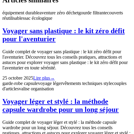
Articles similaires
équipement durable
aventure zéro déchet
gourde filtrante
couverts
réutilisables
sac écologique
Voyager sans plastique : le kit zéro défit
pour l'aventurier
Guide complet de voyager sans plastique : le kit zéro défit pour
l'aventurier. Découvrez tous les conseils pratiques, attractions et
astuces pour explorer voyager sans plastique : le kit zéro défit pour
l'aventurier en toute sérénité.
25 octobre 2025
Lire plus
→
garde-robe capsule
voyage léger
vêtements techniques style
couples
d'articles
valise organisation
Voyager léger et stylé : la méthode
capsule wardrobe pour un long séjour
Guide complet de voyager léger et stylé : la méthode capsule
wardrobe pour un long séjour. Découvrez tous les conseils
pratiques, attractions et astuces pour explorer voyager léger et stylé :