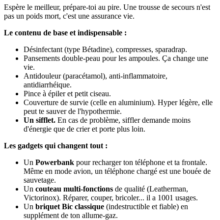
Espère le meilleur, prépare-toi au pire. Une trousse de secours n'est
pas un poids mort, c'est une assurance vie.
Le contenu de base et indispensable :
Désinfectant (type Bétadine), compresses, sparadrap.
Pansements double-peau pour les ampoules. Ça change une
vie.
Antidouleur (paracétamol), anti-inflammatoire,
antidiarrhéique.
Pince à épiler et petit ciseau.
Couverture de survie (celle en aluminium). Hyper légère, elle
peut te sauver de l'hypothermie.
Un sifflet.
En cas de problème, siffler demande moins
d'énergie que de crier et porte plus loin.
Les gadgets qui changent tout :
Un
Powerbank
pour recharger ton téléphone et ta frontale.
Même en mode avion, un téléphone chargé est une bouée de
sauvetage.
Un
couteau multi-fonctions
de qualité (Leatherman,
Victorinox). Réparer, couper, bricoler... il a 1001 usages.
Un
briquet Bic classique
(indestructible et fiable) en
supplément de ton allume-gaz.