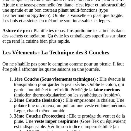
Ajoute une tasse-personnelle (en titane, c'est léger et indestructible),
une spatule et un bon couteau pliant multi-fonctions (type
Leatherman ou Spyderco). Oublie la vaisselle en plastique fragile.
Les bols et assiettes en mélamine sont incassables et légers.
Astuce de pro :
Planifie tes repas. Pré-portionne tes aliments dans
des sachets congélation. Ça évite les emballages superflus sur place
et ça rend la cuisine bien plus rapide.
Les Vêtements : La Technique des 3 Couches
On ne s'habille pas pour le camping comme pour un picnic. Il faut
être prêt à affronter les quatre saisons en une journée.
1ère Couche (Sous-vêtements techniques) :
Elle évacue la
transpiration pour garder ta peau sèche. Oublie le coton, qui
garde l'humidité et te refroidit. Privilégie la
laine mérinos
(antiodor, thermorégulatrice) ou les synthétiques (rapidry).
2ème Couche (Isolation) :
Elle emprisonne la chaleur. Une
polaire fine ou, mieux, un pull ou une veste en laine mérinos.
Léger, chaud même humide.
3ème Couche (Protection) :
Elle te protège du vent et de la
pluie. Une
veste imper-respirante
(Gore-Tex ou équivalent)
est indispensable. Vérifie son indice d'imperméabilité (au