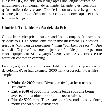
C’est ton QG, ton abri, ton refuge après une longue journée de
randonnée ou simplement de farniente. La tente, c’est bien plus
qu’une toile et des arceaux. C’est le lieu où tu vas recharger tes
batteries, à l’abri des éléments. Son choix est donc capital et ne se
fait pas à la légère.
Choisir la Tente Idéale : Au-delà du Prix
Oublie le premier prix du supermarché si tu comptes l’utiliser plus
de deux fois. Une bonne tente est un investissement. La question
n'est pas "combien de personnes ?" mais "combien de sacs ?". Une
tente dite "2 places" est souvent juste confortable pour une personne
et son équipement. Si tu voyages à deux, vise une 3 places. C'est le
secret du confort en camping.
Ensuite, regarde l'indice imperméabilité. Ce chiffre, exprimé en mm
de colonne d'eau (par exemple, 3000 mm), est crucial. Pour faire
simple :
Moins de 2000 mm
: Bivouac estival par beau temps
seulement.
Entre 2000 et 5000 mm
: Bonne tenue sous une bonne
averse, pour la plupart des campings en saison.
Plus de 5000 mm
: Tu es paré pour des conditions extrêmes,
montagne ou pluies diluviennes.