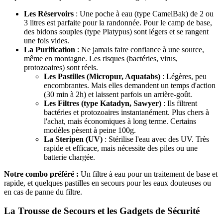
Les Réservoirs
: Une poche à eau (type CamelBak) de 2 ou
3 litres est parfaite pour la randonnée. Pour le camp de base,
des bidons souples (type Platypus) sont légers et se rangent
une fois vides.
La Purification
: Ne jamais faire confiance à une source,
même en montagne. Les risques (bactéries, virus,
protozoaires) sont réels.
Les Pastilles (Micropur, Aquatabs)
: Légères, peu
encombrantes. Mais elles demandent un temps d'action
(30 min à 2h) et laissent parfois un arrière-goût.
Les Filtres (type Katadyn, Sawyer)
: Ils filtrent
bactéries et protozoaires instantanément. Plus chers à
l'achat, mais économiques à long terme. Certains
modèles pèsent à peine 100g.
La Steripen (UV)
: Stérilise l'eau avec des UV. Très
rapide et efficace, mais nécessite des piles ou une
batterie chargée.
Notre combo préféré :
Un filtre à eau pour un traitement de base et
rapide, et quelques pastilles en secours pour les eaux douteuses ou
en cas de panne du filtre.
La Trousse de Secours et les Gadgets de Sécurité