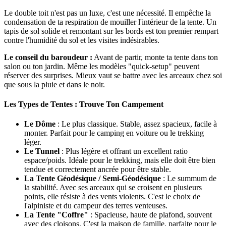
Le double toit n'est pas un luxe, c'est une nécessité. Il empêche la
condensation de ta respiration de mouiller l'intérieur de la tente. Un
tapis de sol solide et remontant sur les bords est ton premier rempart
contre l'humidité du sol et les visites indésirables.
Le conseil du baroudeur :
Avant de partir, monte ta tente dans ton
salon ou ton jardin. Même les modèles "quick-setup" peuvent
réserver des surprises. Mieux vaut se battre avec les arceaux chez soi
que sous la pluie et dans le noir.
Les Types de Tentes : Trouve Ton Campement
Le Dôme
: Le plus classique. Stable, assez spacieux, facile à
monter. Parfait pour le camping en voiture ou le trekking
léger.
Le Tunnel
: Plus légère et offrant un excellent ratio
espace/poids. Idéale pour le trekking, mais elle doit être bien
tendue et correctement ancrée pour être stable.
La Tente Géodésique / Semi-Géodésique
: Le summum de
la stabilité. Avec ses arceaux qui se croisent en plusieurs
points, elle résiste à des vents violents. C'est le choix de
l'alpiniste et du campeur des terres venteuses.
La Tente "Coffre"
: Spacieuse, haute de plafond, souvent
avec des cloisons. C'est la maison de famille, parfaite pour le