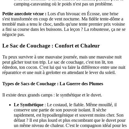
camping-caravaning où le poids n'est pas un problème.
Petite anecdote vécue :
Lors d'un bivouac en Écosse, une brise
s'est transformée en coup de vent nocturne. Ma fidèle tente-dôme a
tremblé mais a tenu le choc, tandis qu'une tente premier prix voisine
a fini sa course dans les buissons. La leçon ? La robustesse, ça ne se
négocie pas.
Le Sac de Couchage : Confort et Chaleur
Tu peux survivre à une mauvaise journée, mais une mauvaise nuit
peut gâcher tout ton trip. Le sac de couchage, c'est ton lit, ton
édredon, ton cocon. C'est lui qui va faire la différence entre une nuit
réparatrice et une nuit à grelotter en attendant le lever du soleil.
Types de Sacs de Couchage : La Guerre des Plumes
Il existe deux grands camps : le synthétique et le duvet.
Le Synthétique
: Le costaud, le fiable. Même mouillé, il
conserve une partie de son pouvoir isolant. Il sèche
rapidement, est hypoallergénique et souvent moins cher. Son
défaut ? Il est plus lourd et plus encombrant que le duvet pour
un même niveau de chaleur. C'est le compagnon idéal pour les