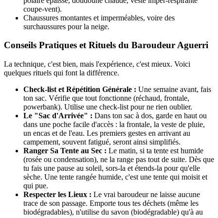
polaire épaisse, doudoune chaude, veste imper-respirante
coupe-vent).
Chaussures montantes et imperméables, voire des
surchaussures pour la neige.
Conseils Pratiques et Rituels du Baroudeur Aguerri
La technique, c'est bien, mais l'expérience, c'est mieux. Voici
quelques rituels qui font la différence.
Check-list et Répétition Générale :
Une semaine avant, fais
ton sac. Vérifie que tout fonctionne (réchaud, frontale,
powerbank). Utilise une check-list pour ne rien oublier.
Le "Sac d'Arrivée" :
Dans ton sac à dos, garde en haut ou
dans une poche facile d'accès : la frontale, la veste de pluie,
un encas et de l'eau. Les premiers gestes en arrivant au
campement, souvent fatigué, seront ainsi simplifiés.
Ranger Sa Tente au Sec :
Le matin, si ta tente est humide
(rosée ou condensation), ne la range pas tout de suite. Dès que
tu fais une pause au soleil, sors-la et étends-la pour qu'elle
sèche. Une tente rangée humide, c'est une tente qui moisit et
qui pue.
Respecter les Lieux :
Le vrai baroudeur ne laisse aucune
trace de son passage. Emporte tous tes déchets (même les
biodégradables), n'utilise du savon (biodégradable) qu'à au