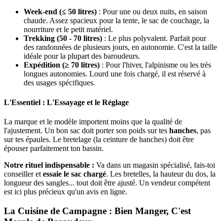
Week-end (≤ 50 litres)
: Pour une ou deux nuits, en saison
chaude. Assez spacieux pour la tente, le sac de couchage, la
nourriture et le petit matériel.
Trekking (50 - 70 litres)
: Le plus polyvalent. Parfait pour
des randonnées de plusieurs jours, en autonomie. C'est la taille
idéale pour la plupart des baroudeurs.
Expédition (≥ 70 litres)
: Pour l'hiver, l'alpinisme ou les très
longues autonomies. Lourd une fois chargé, il est réservé à
des usages spécifiques.
L'Essentiel : L'Essayage et le Réglage
La marque et le modèle importent moins que la qualité de
l'ajustement. Un bon sac doit porter son poids sur tes
hanches
, pas
sur tes épaules. Le bretelage (la ceinture de hanches) doit être
épouser parfaitement ton bassin.
Notre rituel indispensable :
Va dans un magasin spécialisé, fais-toi
conseiller et
essaie le sac chargé
. Les bretelles, la hauteur du dos, la
longueur des sangles... tout doit être ajusté. Un vendeur compétent
est ici plus précieux qu'un avis en ligne.
La Cuisine de Campagne : Bien Manger, C'est