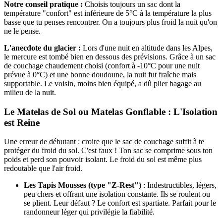
Notre conseil pratique :
Choisis toujours un sac dont la
température "confort" est inférieure de 5°C à la température la plus
basse que tu penses rencontrer. On a toujours plus froid la nuit qu'on
ne le pense.
L'anecdote du glacier :
Lors d'une nuit en altitude dans les Alpes,
le mercure est tombé bien en dessous des prévisions. Grâce à un sac
de couchage chaudement choisi (confort à -10°C pour une nuit
prévue à 0°C) et une bonne doudoune, la nuit fut fraîche mais
supportable. Le voisin, moins bien équipé, a dû plier bagage au
milieu de la nuit.
Le Matelas de Sol ou Matelas Gonflable : L'Isolation
est Reine
Une erreur de débutant : croire que le sac de couchage suffit à te
protéger du froid du sol. C'est faux ! Ton sac se comprime sous ton
poids et perd son pouvoir isolant. Le froid du sol est même plus
redoutable que l'air froid.
Les Tapis Mousses (type "Z-Rest")
: Indestructibles, légers,
peu chers et offrant une isolation constante. Ils se roulent ou
se plient. Leur défaut ? Le confort est spartiate. Parfait pour le
randonneur léger qui privilégie la fiabilité.