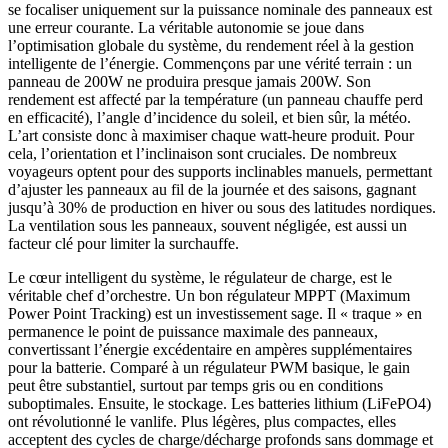
se focaliser uniquement sur la puissance nominale des panneaux est
une erreur courante. La véritable autonomie se joue dans
l’optimisation globale du système, du rendement réel à la gestion
intelligente de l’énergie. Commençons par une vérité terrain : un
panneau de 200W ne produira presque jamais 200W. Son
rendement est affecté par la température (un panneau chauffe perd
en efficacité), l’angle d’incidence du soleil, et bien sûr, la météo.
L’art consiste donc à maximiser chaque watt-heure produit. Pour
cela, l’orientation et l’inclinaison sont cruciales. De nombreux
voyageurs optent pour des supports inclinables manuels, permettant
d’ajuster les panneaux au fil de la journée et des saisons, gagnant
jusqu’à 30% de production en hiver ou sous des latitudes nordiques.
La ventilation sous les panneaux, souvent négligée, est aussi un
facteur clé pour limiter la surchauffe.
Le cœur intelligent du système, le régulateur de charge, est le
véritable chef d’orchestre. Un bon régulateur MPPT (Maximum
Power Point Tracking) est un investissement sage. Il « traque » en
permanence le point de puissance maximale des panneaux,
convertissant l’énergie excédentaire en ampères supplémentaires
pour la batterie. Comparé à un régulateur PWM basique, le gain
peut être substantiel, surtout par temps gris ou en conditions
suboptimales. Ensuite, le stockage. Les batteries lithium (LiFePO4)
ont révolutionné le vanlife. Plus légères, plus compactes, elles
acceptent des cycles de charge/décharge profonds sans dommage et