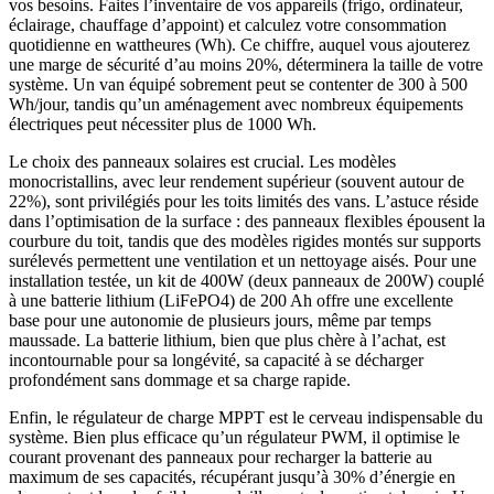
vos besoins. Faites l’inventaire de vos appareils (frigo, ordinateur,
éclairage, chauffage d’appoint) et calculez votre consommation
quotidienne en wattheures (Wh). Ce chiffre, auquel vous ajouterez
une marge de sécurité d’au moins 20%, déterminera la taille de votre
système. Un van équipé sobrement peut se contenter de 300 à 500
Wh/jour, tandis qu’un aménagement avec nombreux équipements
électriques peut nécessiter plus de 1000 Wh.
Le choix des panneaux solaires est crucial. Les modèles
monocristallins, avec leur rendement supérieur (souvent autour de
22%), sont privilégiés pour les toits limités des vans. L’astuce réside
dans l’optimisation de la surface : des panneaux flexibles épousent la
courbure du toit, tandis que des modèles rigides montés sur supports
surélevés permettent une ventilation et un nettoyage aisés. Pour une
installation testée, un kit de 400W (deux panneaux de 200W) couplé
à une batterie lithium (LiFePO4) de 200 Ah offre une excellente
base pour une autonomie de plusieurs jours, même par temps
maussade. La batterie lithium, bien que plus chère à l’achat, est
incontournable pour sa longévité, sa capacité à se décharger
profondément sans dommage et sa charge rapide.
Enfin, le régulateur de charge MPPT est le cerveau indispensable du
système. Bien plus efficace qu’un régulateur PWM, il optimise le
courant provenant des panneaux pour recharger la batterie au
maximum de ses capacités, récupérant jusqu’à 30% d’énergie en