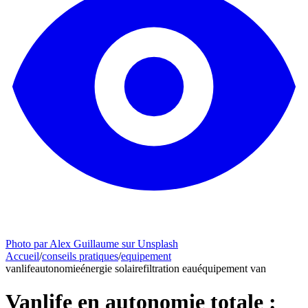
Photo par Alex Guillaume sur Unsplash
Accueil
/
conseils pratiques
/
equipement
vanlife
autonomie
énergie solaire
filtration eau
équipement van
Vanlife en autonomie totale :