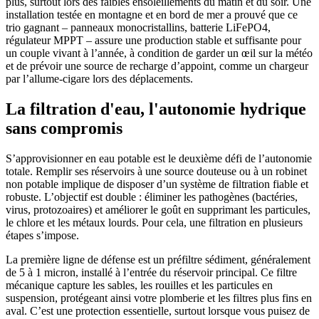
plus, surtout lors des faibles ensoleillements du matin et du soir. Une
installation testée en montagne et en bord de mer a prouvé que ce
trio gagnant – panneaux monocristallins, batterie LiFePO4,
régulateur MPPT – assure une production stable et suffisante pour
un couple vivant à l’année, à condition de garder un œil sur la météo
et de prévoir une source de recharge d’appoint, comme un chargeur
par l’allume-cigare lors des déplacements.
La filtration d'eau, l'autonomie hydrique
sans compromis
S’approvisionner en eau potable est le deuxième défi de l’autonomie
totale. Remplir ses réservoirs à une source douteuse ou à un robinet
non potable implique de disposer d’un système de filtration fiable et
robuste. L’objectif est double : éliminer les pathogènes (bactéries,
virus, protozoaires) et améliorer le goût en supprimant les particules,
le chlore et les métaux lourds. Pour cela, une filtration en plusieurs
étapes s’impose.
La première ligne de défense est un préfiltre sédiment, généralement
de 5 à 1 micron, installé à l’entrée du réservoir principal. Ce filtre
mécanique capture les sables, les rouilles et les particules en
suspension, protégeant ainsi votre plomberie et les filtres plus fins en
aval. C’est une protection essentielle, surtout lorsque vous puisez de