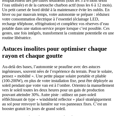
remplacement des pré-filtres sédiments (tous les 3 à 6 mois selon
l’eau utilisée) et de la cartouche charbon actif (tous les 6 à 12 mois).
Un petit carnet de bord dédié à la maintenance évite les oublis. En
hiver ou par mauvais temps, votre autonomie se prépare : réduisez
votre consommation électrique à l’essentiel (éclairage LED,
recharge téléphone, réfrigération) et complétez vos réserves d’eau
potable dans une station-service propre lorsque c’est possible. Ces
gestes, une fois intégrés, transforment la contrainte potentielle en une
routine libératrice.
Astuces insolites pour optimiser chaque
rayon et chaque goutte
Au-delà des bases, l’autonomie se peaufine avec des astuces
ingénieuses, souvent nées de l’expérience du terrain. Pour le solaire,
pensez « mobilité ». Une petite plaque solaire portable et pliable
(100-200W), en plus de votre installation fixe, peut être déployée au
soleil pendant que votre van est à l’ombre. Orientez-la manuellement
vers le soleil toutes les deux heures pour un gain de production
pouvant atteindre 30%. Autre piste : utilisez un pare-soleil
réfléchissant de type « windshield reflector » placé stratégiquement
au sol pour renvoyer la lumière sur vos panneaux fixes. C’est un
booster gratuit les jours de grand soleil.