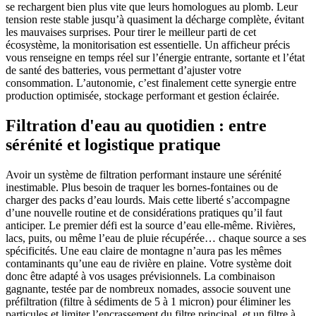
se rechargent bien plus vite que leurs homologues au plomb. Leur
tension reste stable jusqu’à quasiment la décharge complète, évitant
les mauvaises surprises. Pour tirer le meilleur parti de cet
écosystème, la monitorisation est essentielle. Un afficheur précis
vous renseigne en temps réel sur l’énergie entrante, sortante et l’état
de santé des batteries, vous permettant d’ajuster votre
consommation. L’autonomie, c’est finalement cette synergie entre
production optimisée, stockage performant et gestion éclairée.
Filtration d'eau au quotidien : entre
sérénité et logistique pratique
Avoir un système de filtration performant instaure une sérénité
inestimable. Plus besoin de traquer les bornes-fontaines ou de
charger des packs d’eau lourds. Mais cette liberté s’accompagne
d’une nouvelle routine et de considérations pratiques qu’il faut
anticiper. Le premier défi est la source d’eau elle-même. Rivières,
lacs, puits, ou même l’eau de pluie récupérée… chaque source a ses
spécificités. Une eau claire de montagne n’aura pas les mêmes
contaminants qu’une eau de rivière en plaine. Votre système doit
donc être adapté à vos usages prévisionnels. La combinaison
gagnante, testée par de nombreux nomades, associe souvent une
préfiltration (filtre à sédiments de 5 à 1 micron) pour éliminer les
particules et limiter l’encrassement du filtre principal, et un filtre à