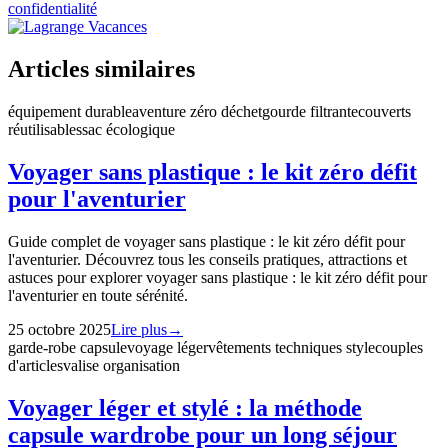
confidentialité
Articles similaires
équipement durable
aventure zéro déchet
gourde filtrante
couverts
réutilisables
sac écologique
Voyager sans plastique : le kit zéro défit
pour l'aventurier
Guide complet de voyager sans plastique : le kit zéro défit pour
l'aventurier. Découvrez tous les conseils pratiques, attractions et
astuces pour explorer voyager sans plastique : le kit zéro défit pour
l'aventurier en toute sérénité.
25 octobre 2025
Lire plus
→
garde-robe capsule
voyage léger
vêtements techniques style
couples
d'articles
valise organisation
Voyager léger et stylé : la méthode
capsule wardrobe pour un long séjour