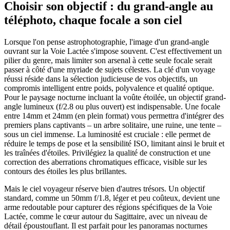
Choisir son objectif : du grand-angle au
téléphoto, chaque focale a son ciel
Lorsque l'on pense astrophotographie, l'image d'un grand-angle
ouvrant sur la Voie Lactée s'impose souvent. C'est effectivement un
pilier du genre, mais limiter son arsenal à cette seule focale serait
passer à côté d'une myriade de sujets célestes. La clé d'un voyage
réussi réside dans la sélection judicieuse de vos objectifs, un
compromis intelligent entre poids, polyvalence et qualité optique.
Pour le paysage nocturne incluant la voûte étoilée, un objectif grand-
angle lumineux (f/2.8 ou plus ouvert) est indispensable. Une focale
entre 14mm et 24mm (en plein format) vous permettra d'intégrer des
premiers plans captivants – un arbre solitaire, une ruine, une tente –
sous un ciel immense. La luminosité est cruciale : elle permet de
réduire le temps de pose et la sensibilité ISO, limitant ainsi le bruit et
les traînées d'étoiles. Privilégiez la qualité de construction et une
correction des aberrations chromatiques efficace, visible sur les
contours des étoiles les plus brillantes.
Mais le ciel voyageur réserve bien d'autres trésors. Un objectif
standard, comme un 50mm f/1.8, léger et peu coûteux, devient une
arme redoutable pour capturer des régions spécifiques de la Voie
Lactée, comme le cœur autour du Sagittaire, avec un niveau de
détail époustouflant. Il est parfait pour les panoramas nocturnes