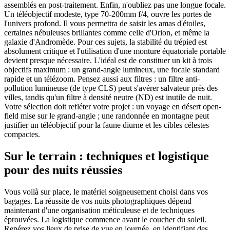
assemblés en post-traitement. Enfin, n'oubliez pas une longue focale.
Un téléobjectif modeste, type 70-200mm f/4, ouvre les portes de
l'univers profond. Il vous permettra de saisir les amas d'étoiles,
certaines nébuleuses brillantes comme celle d'Orion, et même la
galaxie d'Andromède. Pour ces sujets, la stabilité du trépied est
absolument critique et l'utilisation d'une monture équatoriale portable
devient presque nécessaire. L'idéal est de constituer un kit à trois
objectifs maximum : un grand-angle lumineux, une focale standard
rapide et un télézoom. Pensez aussi aux filtres : un filtre anti-
pollution lumineuse (de type CLS) peut s'avérer salvateur près des
villes, tandis qu'un filtre à densité neutre (ND) est inutile de nuit.
Votre sélection doit refléter votre projet : un voyage en désert open-
field mise sur le grand-angle ; une randonnée en montagne peut
justifier un téléobjectif pour la faune diurne et les cibles célestes
compactes.
Sur le terrain : techniques et logistique
pour des nuits réussies
Vous voilà sur place, le matériel soigneusement choisi dans vos
bagages. La réussite de vos nuits photographiques dépend
maintenant d'une organisation méticuleuse et de techniques
éprouvées. La logistique commence avant le coucher du soleil.
Repérez vos lieux de prise de vue en journée, en identifiant des