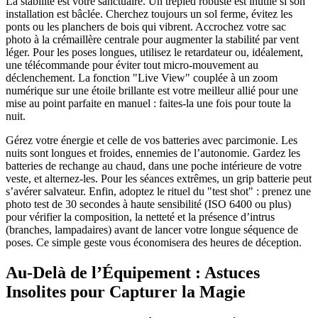
La stabilité est votre sanctuaire. Un trépied robuste est inutile si son
installation est bâclée. Cherchez toujours un sol ferme, évitez les
ponts ou les planchers de bois qui vibrent. Accrochez votre sac
photo à la crémaillère centrale pour augmenter la stabilité par vent
léger. Pour les poses longues, utilisez le retardateur ou, idéalement,
une télécommande pour éviter tout micro-mouvement au
déclenchement. La fonction "Live View" couplée à un zoom
numérique sur une étoile brillante est votre meilleur allié pour une
mise au point parfaite en manuel : faites-la une fois pour toute la
nuit.
Gérez votre énergie et celle de vos batteries avec parcimonie. Les
nuits sont longues et froides, ennemies de l’autonomie. Gardez les
batteries de rechange au chaud, dans une poche intérieure de votre
veste, et alternez-les. Pour les séances extrêmes, un grip batterie peut
s’avérer salvateur. Enfin, adoptez le rituel du "test shot" : prenez une
photo test de 30 secondes à haute sensibilité (ISO 6400 ou plus)
pour vérifier la composition, la netteté et la présence d’intrus
(branches, lampadaires) avant de lancer votre longue séquence de
poses. Ce simple geste vous économisera des heures de déception.
Au-Delà de l’Équipement : Astuces
Insolites pour Capturer la Magie