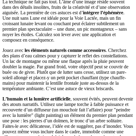
La technique ne fait pas tout. L’âme d’une image réside souvent
dans des détails insolites, fruits de la créativité et d’une observation
aiguisée. La première de ces astuces est d’
intégrer l’éphémère
.
Une nuit sans Lune est idéale pour la Voie Lactée, mais un fin
croissant lunaire levant ou couchant peut éclairer subtilement un
premier plan spectaculaire – une dune, un pic montagneux – sans
noyer les étoiles. Calculez son lever avec une application et
composez en conséquence.
Jouez avec
les éléments naturels comme accessoires
. Cherchez
des plans d’eau calmes pour y capturer le reflet des constellations.
Un lac de montagne ou même une flaque après la pluie peuvent
doubler la magie. Par grand froid, votre objectif peut se couvrir de
buée ou de givre. Plutôt que de lutter sans cesse, utilisez un pare-
soleil allongé et placez-y un petit pocket chauffant (type chauffe-
mains) pour maintenir la lentille frontale juste au-dessus de la
température ambiante. C’est une astuce de vieux briscards.
L’humain et la lumière artificielle
, souvent évités, peuvent devenir
des atouts narratifs. Utilisez une lampe torche à faible puissance et
recouverte d’un diffuseur (un mouchoir fait l’affaire) pour "peindre
avec la lumière" (light painting) un élément du premier plan pendant
une pose : les pierres d’un dolmen, le tronc d’un arbre solitaire.
Faites-le avec délicatesse, l’idée est de suggérer, pas d’inonder. Vous
pouvez même vous inclure dans le cadre, immobile comme une