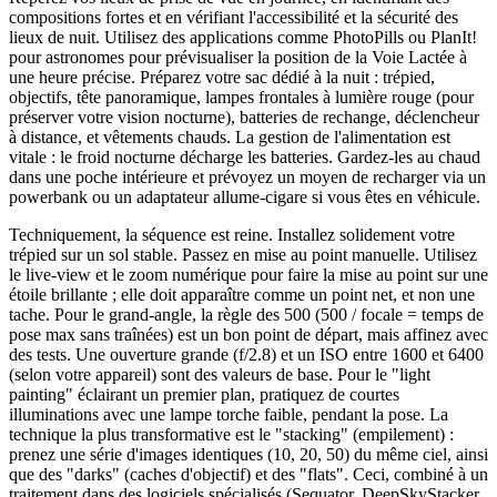
compositions fortes et en vérifiant l'accessibilité et la sécurité des
lieux de nuit. Utilisez des applications comme PhotoPills ou PlanIt!
pour astronomes pour prévisualiser la position de la Voie Lactée à
une heure précise. Préparez votre sac dédié à la nuit : trépied,
objectifs, tête panoramique, lampes frontales à lumière rouge (pour
préserver votre vision nocturne), batteries de rechange, déclencheur
à distance, et vêtements chauds. La gestion de l'alimentation est
vitale : le froid nocturne décharge les batteries. Gardez-les au chaud
dans une poche intérieure et prévoyez un moyen de recharger via un
powerbank ou un adaptateur allume-cigare si vous êtes en véhicule.
Techniquement, la séquence est reine. Installez solidement votre
trépied sur un sol stable. Passez en mise au point manuelle. Utilisez
le live-view et le zoom numérique pour faire la mise au point sur une
étoile brillante ; elle doit apparaître comme un point net, et non une
tache. Pour le grand-angle, la règle des 500 (500 / focale = temps de
pose max sans traînées) est un bon point de départ, mais affinez avec
des tests. Une ouverture grande (f/2.8) et un ISO entre 1600 et 6400
(selon votre appareil) sont des valeurs de base. Pour le "light
painting" éclairant un premier plan, pratiquez de courtes
illuminations avec une lampe torche faible, pendant la pose. La
technique la plus transformative est le "stacking" (empilement) :
prenez une série d'images identiques (10, 20, 50) du même ciel, ainsi
que des "darks" (caches d'objectif) et des "flats". Ceci, combiné à un
traitement dans des logiciels spécialisés (Sequator, DeepSkyStacker,