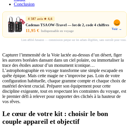
Conclusion
4 587 avis ★ 4,6
Cadenas TSA OW-Travel — lot de 2, code 4 chiffres
Voir →
11,95 €
Indispensable en voyage
Lien affilié Amazon — commission perçue sur les achats éligibles, sans surcoût pour vous.
Capturer l’immensité de la Voie lactée au-dessus d’un désert, figer
les aurores boréales dansant dans un ciel polaire, ou immortaliser la
trace des étoiles autour d’un monument iconique…
L’astrophotographie en voyage transforme une simple escapade en
quête épique. Mais cette magie ne s’improvise pas. Loin de votre
configuration habituelle, chaque gramme compte et chaque choix de
matériel devient crucial. Préparer son équipement pour cette
discipline exigeante, tout en respectant les contraintes du voyage, est
le premier défi à relever pour rapporter des clichés à la hauteur de
vos rêves.
Le cœur de votre kit : choisir le bon
couple appareil et objectif