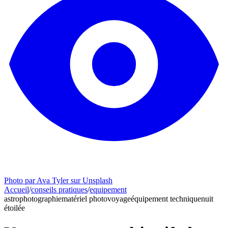
Photo par Ava Tyler sur Unsplash
Accueil
/
conseils pratiques
/
equipement
astrophotographie
matériel photo
voyage
équipement technique
nuit
étoilée