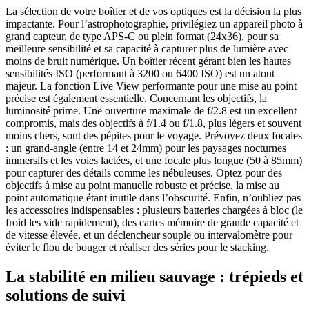
La sélection de votre boîtier et de vos optiques est la décision la plus
impactante. Pour l’astrophotographie, privilégiez un appareil photo à
grand capteur, de type APS-C ou plein format (24x36), pour sa
meilleure sensibilité et sa capacité à capturer plus de lumière avec
moins de bruit numérique. Un boîtier récent gérant bien les hautes
sensibilités ISO (performant à 3200 ou 6400 ISO) est un atout
majeur. La fonction Live View performante pour une mise au point
précise est également essentielle. Concernant les objectifs, la
luminosité prime. Une ouverture maximale de f/2.8 est un excellent
compromis, mais des objectifs à f/1.4 ou f/1.8, plus légers et souvent
moins chers, sont des pépites pour le voyage. Prévoyez deux focales
: un grand-angle (entre 14 et 24mm) pour les paysages nocturnes
immersifs et les voies lactées, et une focale plus longue (50 à 85mm)
pour capturer des détails comme les nébuleuses. Optez pour des
objectifs à mise au point manuelle robuste et précise, la mise au
point automatique étant inutile dans l’obscurité. Enfin, n’oubliez pas
les accessoires indispensables : plusieurs batteries chargées à bloc (le
froid les vide rapidement), des cartes mémoire de grande capacité et
de vitesse élevée, et un déclencheur souple ou intervalomètre pour
éviter le flou de bouger et réaliser des séries pour le stacking.
La stabilité en milieu sauvage : trépieds et
solutions de suivi