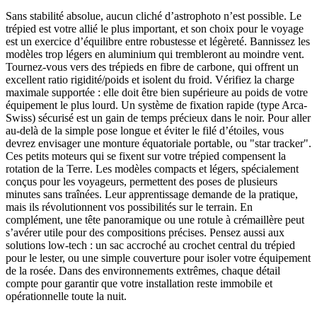
Sans stabilité absolue, aucun cliché d’astrophoto n’est possible. Le
trépied est votre allié le plus important, et son choix pour le voyage
est un exercice d’équilibre entre robustesse et légèreté. Bannissez les
modèles trop légers en aluminium qui trembleront au moindre vent.
Tournez-vous vers des trépieds en fibre de carbone, qui offrent un
excellent ratio rigidité/poids et isolent du froid. Vérifiez la charge
maximale supportée : elle doit être bien supérieure au poids de votre
équipement le plus lourd. Un système de fixation rapide (type Arca-
Swiss) sécurisé est un gain de temps précieux dans le noir. Pour aller
au-delà de la simple pose longue et éviter le filé d’étoiles, vous
devrez envisager une monture équatoriale portable, ou "star tracker".
Ces petits moteurs qui se fixent sur votre trépied compensent la
rotation de la Terre. Les modèles compacts et légers, spécialement
conçus pour les voyageurs, permettent des poses de plusieurs
minutes sans traînées. Leur apprentissage demande de la pratique,
mais ils révolutionnent vos possibilités sur le terrain. En
complément, une tête panoramique ou une rotule à crémaillère peut
s’avérer utile pour des compositions précises. Pensez aussi aux
solutions low-tech : un sac accroché au crochet central du trépied
pour le lester, ou une simple couverture pour isoler votre équipement
de la rosée. Dans des environnements extrêmes, chaque détail
compte pour garantir que votre installation reste immobile et
opérationnelle toute la nuit.