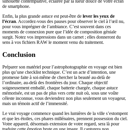
silhouette contemplative, éclairée par la lueur douce de votre écran
de smartphone.
Enfin, la plus grande astuce est peut-être de
lever les yeux de
l’écran
. Accordez-vous des pauses pour observer le ciel à l’œil nu,
pour vous imprégner de l’ambiance. C’est souvent dans ces
moments de connexion pure que l’idée de composition géniale
surgit. Notez vos impressions dans un carnet ; elles donneront du
sens à vos fichiers RAW le moment venu du traitement.
Conclusion
Préparer son matériel pour l’astrophotographie en voyage est bien
plus qu’une checklist technique. C’est un acte d’intention, une
promesse faite à soi-même de chercher la beauté au-delà de
l’ordinaire, au-delà des frontières du jour. Chaque objectif
soigneusement emballé, chaque batterie chargée, chaque astuce
mémorisée, est un pas de plus vers cette nuit où, sous une voûte
céleste inconnue, vous deviendrez non plus seulement un voyageur,
mais un témoin actif de l’immensité.
Le vrai voyage commence quand les lumières de la ville s’estompent
et que les étoiles, ces phares millénaires, prennent possession du ciel.
Votre appareil, désormais extension de votre regard, sera là pour
traduire cette émotion brute en une image. Il capturera non