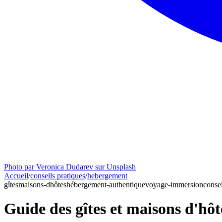
Photo par Veronica Dudarev sur Unsplash
Accueil
/
conseils pratiques
/
hebergement
gîtes
maisons-dhôtes
hébergement-authentique
voyage-immersion
consei
Guide des gîtes et maisons d'hôt