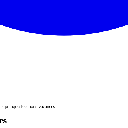
ls-pratiques
locations-vacances
es