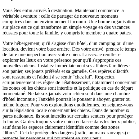
Vous êtes enfin arrivés à destination. Maintenant commence la
véritable aventure : celle de partager de nouveaux moments
complices dans un environnement inconnu. Une bonne organisation
sur place est ce qui transforme un simple voyage en des vacances
réussies pour toute la famille, y compris le membre à quatre pattes.
Votre hébergement, qu'il s'agisse d'un hôtel, d'un camping ou d'une
location, devient votre base arrière. Dès votre arrivé, prenez le temps
de faire une inspection avec votre chien. Laissez-le renifler et
explorer les lieux en votre présence pour qu'il s'approprie ces
nouvelles odeurs. Installez immédiatement ses affaires familières :
son panier, ses jouets préférés et sa gamelle. Ces repères olfactifs
sont rassurants et l'aident à se sentir "chez lui". Respectez
scrupuleusement les règles de l'établissement, notamment concernant
les zones où les chiens sont interdits et la politique en cas de départ
momentané. Ne laissez jamais votre chien seul dans une chambre
d'hôtel inconnue ; l'anxiété pourrait le pousser à aboyer, gratter ou
même fuguer. Pour vos explorations quotidiennes, renseignez-vous
sur la législation locale concernant les chiens. Dans de nombreux
parcs nationaux, ils sont interdits sur certains sentiers pour protéger
la faune. Gardez toujours votre chien en laisse dans les lieux publics,
sauf dans les espaces clairement identifiés comme des zones
"libres". Cela le protège des dangers (trafic, animaux sauvages) et
respecte les personnes qui pourraient en avoir peur.