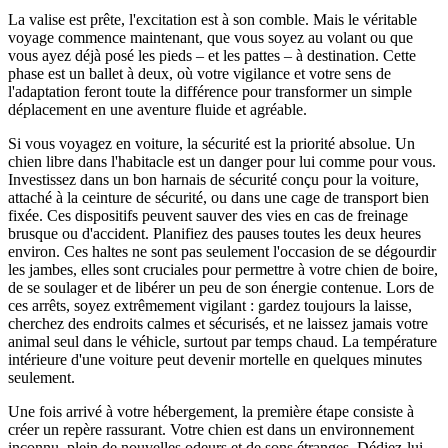
La valise est prête, l'excitation est à son comble. Mais le véritable
voyage commence maintenant, que vous soyez au volant ou que
vous ayez déjà posé les pieds – et les pattes – à destination. Cette
phase est un ballet à deux, où votre vigilance et votre sens de
l'adaptation feront toute la différence pour transformer un simple
déplacement en une aventure fluide et agréable.
Si vous voyagez en voiture, la sécurité est la priorité absolue. Un
chien libre dans l'habitacle est un danger pour lui comme pour vous.
Investissez dans un bon harnais de sécurité conçu pour la voiture,
attaché à la ceinture de sécurité, ou dans une cage de transport bien
fixée. Ces dispositifs peuvent sauver des vies en cas de freinage
brusque ou d'accident. Planifiez des pauses toutes les deux heures
environ. Ces haltes ne sont pas seulement l'occasion de se dégourdir
les jambes, elles sont cruciales pour permettre à votre chien de boire,
de se soulager et de libérer un peu de son énergie contenue. Lors de
ces arrêts, soyez extrêmement vigilant : gardez toujours la laisse,
cherchez des endroits calmes et sécurisés, et ne laissez jamais votre
animal seul dans le véhicle, surtout par temps chaud. La température
intérieure d'une voiture peut devenir mortelle en quelques minutes
seulement.
Une fois arrivé à votre hébergement, la première étape consiste à
créer un repère rassurant. Votre chien est dans un environnement
inconnu, plein de nouvelles odeurs et de sons étranges. Dédiez-lui