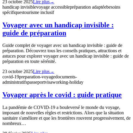
23 octobre 2025
Lire plus
→
handicap invisible
voyage accessible
préparation adaptée
besoins
spécifiques
tourisme inclusif
Voyager avec un handicap invisible :
guide de préparation
Guide complet de voyager avec un handicap invisible : guide de
préparation. Découvrez tous les conseils pratiques, attractions et
astuces pour explorer voyager avec un handicap invisible : guide de
préparation en toute sérénité.
23 octobre 2025
Lire plus
→
covid-19
preparation-voyage
documents-
administratifs
passeport
visa
working-holiday
Voyager après le covid : guide pratique
La pandémie de COVID-19 a bouleversé le monde du voyage,
imposant de nouvelles règles et restrictions. Alors que la situation
sanitaire s'améliore et que les frontières rouvrent progressivement, de
nombreux…