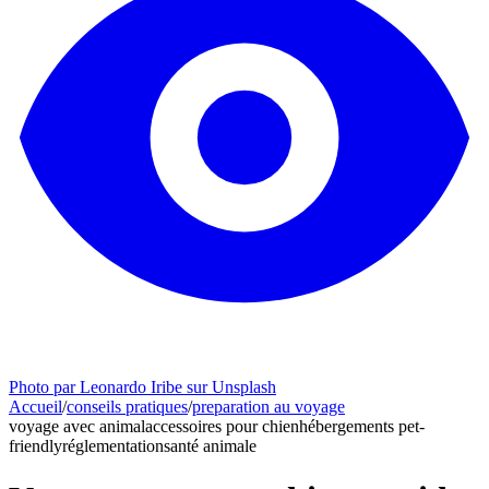
Photo par Leonardo Iribe sur Unsplash
Accueil
/
conseils pratiques
/
preparation au voyage
voyage avec animal
accessoires pour chien
hébergements pet-
friendly
réglementation
santé animale