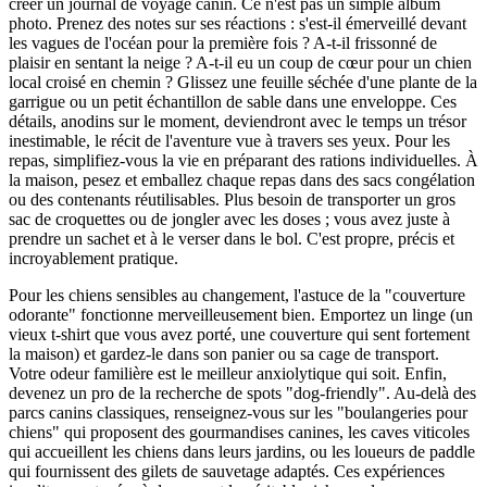
créer un journal de voyage canin. Ce n'est pas un simple album
photo. Prenez des notes sur ses réactions : s'est-il émerveillé devant
les vagues de l'océan pour la première fois ? A-t-il frissonné de
plaisir en sentant la neige ? A-t-il eu un coup de cœur pour un chien
local croisé en chemin ? Glissez une feuille séchée d'une plante de la
garrigue ou un petit échantillon de sable dans une enveloppe. Ces
détails, anodins sur le moment, deviendront avec le temps un trésor
inestimable, le récit de l'aventure vue à travers ses yeux. Pour les
repas, simplifiez-vous la vie en préparant des rations individuelles. À
la maison, pesez et emballez chaque repas dans des sacs congélation
ou des contenants réutilisables. Plus besoin de transporter un gros
sac de croquettes ou de jongler avec les doses ; vous avez juste à
prendre un sachet et à le verser dans le bol. C'est propre, précis et
incroyablement pratique.
Pour les chiens sensibles au changement, l'astuce de la "couverture
odorante" fonctionne merveilleusement bien. Emportez un linge (un
vieux t-shirt que vous avez porté, une couverture qui sent fortement
la maison) et gardez-le dans son panier ou sa cage de transport.
Votre odeur familière est le meilleur anxiolytique qui soit. Enfin,
devenez un pro de la recherche de spots "dog-friendly". Au-delà des
parcs canins classiques, renseignez-vous sur les "boulangeries pour
chiens" qui proposent des gourmandises canines, les caves viticoles
qui accueillent les chiens dans leurs jardins, ou les loueurs de paddle
qui fournissent des gilets de sauvetage adaptés. Ces expériences