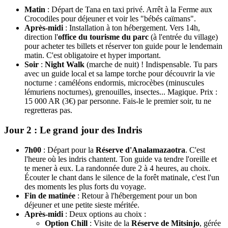
Matin
: Départ de Tana en taxi privé. Arrêt à la Ferme aux
Crocodiles pour déjeuner et voir les "bébés caïmans".
Après-midi
: Installation à ton hébergement. Vers 14h,
direction l'
office du tourisme du parc
(à l'entrée du village)
pour acheter tes billets et réserver ton guide pour le lendemain
matin. C'est obligatoire et hyper important.
Soir
:
Night Walk
(marche de nuit) ! Indispensable. Tu pars
avec un guide local et sa lampe torche pour découvrir la vie
nocturne : caméléons endormis, microcèbes (minuscules
lémuriens nocturnes), grenouilles, insectes... Magique. Prix :
15 000 AR (3€) par personne. Fais-le le premier soir, tu ne
regretteras pas.
Jour 2 : Le grand jour des Indris
7h00
: Départ pour la
Réserve d'Analamazaotra
. C'est
l'heure où les indris chantent. Ton guide va tendre l'oreille et
te mener à eux. La randonnée dure 2 à 4 heures, au choix.
Écouter le chant dans le silence de la forêt matinale, c'est l'un
des moments les plus forts du voyage.
Fin de matinée
: Retour à l'hébergement pour un bon
déjeuner et une petite sieste méritée.
Après-midi
: Deux options au choix :
Option Chill
: Visite de la
Réserve de Mitsinjo
, gérée