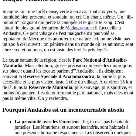
Imagine-toi : une forêt dense, verte à en avoir mal aux yeux, une
humidité bien présente, et soudain, un cri. Un chant, même. Un "iiii-
ouuuuh" poignant qui perce la canopée et te glace le sang. C'est
l'indri, le plus grand lémurien de
Madagascar
, et il t'accueille à
Andasibe. Ce petit village de l'est malgache n'a pas volé sa
réputation de Mecque des amoureux de nature. Ici, on ne visite pas
un zoo à ciel ouvert ; on pénètre dans un monde où les animaux sont
chez eux, et où nous, on est juste des invités privilégiés.
Le cœur battant de la région, c'est le
Parc National d'Andasibe-
Mantadia
. Mais attention, grosse précision qui évite les quiproquos
sur place : quand les locaux parlent d'"Andasibe", ils désignent
souvent la
Réserve Spéciale d'Analamazaotra
, la partie la plus
accessible et la plus visitée, juste à côté du village. À environ 15 km
de là, tu as la
Réserve de Mantadia
, plus sauvage, plus sportive, et
moins fréquentée. Les deux forment le parc national, mais elles n'ont
pas la même vibe. On y reviendra.
Pourquoi Andasibe est un incontournable absolu
La proximité avec les lémuriens
: Ici, tu n'as pas besoin de
jumelles. Les lémuriens, et surtout les indris, sont habitués à
une présence humaine respectueuse. Les observer à quelques