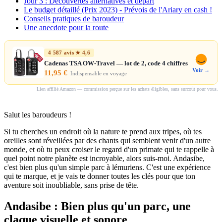
Jour 3 : Découvertes alternatives et départ
Le budget détaillé (Prix 2023) - Prévois de l'Ariary en cash !
Conseils pratiques de baroudeur
Une anecdote pour la route
4 587 avis ★ 4,6
Cadenas TSA OW-Travel — lot de 2, code 4 chiffres
Voir →
11,95 €
Indispensable en voyage
Lien affilié Amazon — commission perçue sur les achats éligibles, sans surcoût pour vous.
Salut les baroudeurs !
Si tu cherches un endroit où la nature te prend aux tripes, où tes
oreilles sont réveillées par des chants qui semblent venir d'un autre
monde, et où tu peux croiser le regard d'un primate qui te rappelle à
quel point notre planète est incroyable, alors suis-moi. Andasibe,
c'est bien plus qu'un simple parc à lémuriens. C'est une expérience
qui te marque, et je vais te donner toutes les clés pour que ton
aventure soit inoubliable, sans prise de tête.
Andasibe : Bien plus qu'un parc, une
claque visuelle et sonore