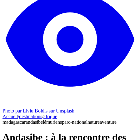
Photo par Liviu Boldis sur Unsplash
Accueil
/
destinations
/
afrique
madagascar
andasibe
lémuriens
parc-national
nature
aventure
Andasibe : à la rencontre des