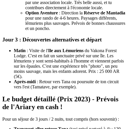
par une association locale. Très belle aussi, et tu
contribues directement à l'économie locale.
Option Aventure
: Direction la
Réserve de Mantadia
pour une rando de 4-6 heures. Paysages différents,
lémuriens plus sauvages. Prévois de bonnes chaussures
et un poncho.
Jour 3 : Découvertes alternatives et départ
Matin
: Visite de l'
Ile aux Lémuriens
du Vakona Forest
Lodge. C'est en fait un sanctuaire privé sur une île. Les
lémuriens y sont semi-habitués à l'homme et viennent parfois
sur les épaules. C'est une expérience très "photo", un peu
moins sauvage, mais les enfants adorent. Prix : 25 000 AR
(5€).
Après-midi
: Retour vers Tana ou poursuite de ton circuit
vers l'est (Tamatave, par exemple).
Le budget détaillé (Prix 2023) - Prévois
de l'Ariary en cash !
Pour un séjour de 3 jours / 2 nuits, tout compris (hors souvenir) :
Transport aller-retour Tana
(taxi privé partagé à 4) : 120