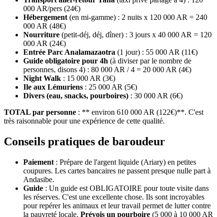
000 AR/pers (24€)
Hébergement
(en mi-gamme) : 2 nuits x 120 000 AR = 240
000 AR (48€)
Nourriture
(petit-déj, déj, dîner) : 3 jours x 40 000 AR = 120
000 AR (24€)
Entrée Parc Analamazaotra
(1 jour) : 55 000 AR (11€)
Guide obligatoire pour 4h
(à diviser par le nombre de
personnes, disons 4) : 80 000 AR / 4 = 20 000 AR (4€)
Night Walk
: 15 000 AR (3€)
Ile aux Lémuriens
: 25 000 AR (5€)
Divers (eau, snacks, pourboires)
: 30 000 AR (6€)
TOTAL par personne
: ** environ 610 000 AR (122€)**. C'est
très raisonnable pour une expérience de cette qualité.
Conseils pratiques de baroudeur
Paiement
: Prépare de l'argent liquide (Ariary) en petites
coupures. Les cartes bancaires ne passent presque nulle part à
Andasibe.
Guide
: Un guide est OBLIGATOIRE pour toute visite dans
les réserves. C'est une excellente chose. Ils sont incroyables
pour repérer les animaux et leur travail permet de lutter contre
la pauvreté locale.
Prévois un pourboire
(5 000 à 10 000 AR