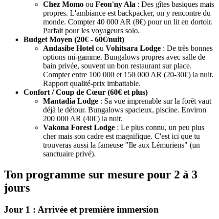
Chez Momo
ou
Feon'ny Ala
: Des gîtes basiques mais
propres. L'ambiance est backpacker, on y rencontre du
monde. Compter 40 000 AR (8€) pour un lit en dortoir.
Parfait pour les voyageurs solo.
Budget Moyen (20€ - 60€/nuit)
Andasibe Hotel
ou
Vohitsara Lodge
: De très bonnes
options mi-gamme. Bungalows propres avec salle de
bain privée, souvent un bon restaurant sur place.
Compter entre 100 000 et 150 000 AR (20-30€) la nuit.
Rapport qualité-prix imbattable.
Confort / Coup de Cœur (60€ et plus)
Mantadia Lodge
: Sa vue imprenable sur la forêt vaut
déjà le détour. Bungalows spacieux, piscine. Environ
200 000 AR (40€) la nuit.
Vakona Forest Lodge
: Le plus connu, un peu plus
cher mais son cadre est magnifique. C'est ici que tu
trouveras aussi la fameuse "Ile aux Lémuriens" (un
sanctuaire privé).
Ton programme sur mesure pour 2 à 3
jours
Jour 1 : Arrivée et première immersion