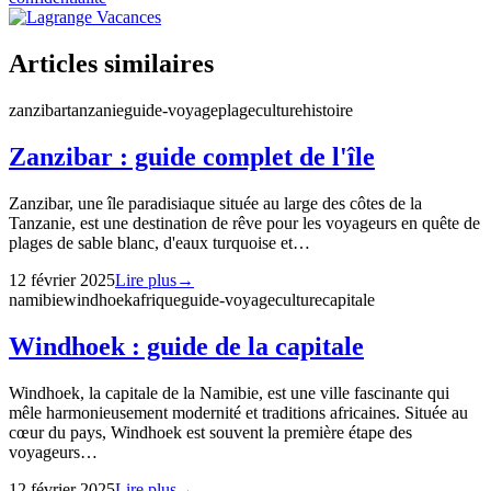
Articles similaires
zanzibar
tanzanie
guide-voyage
plage
culture
histoire
Zanzibar : guide complet de l'île
Zanzibar, une île paradisiaque située au large des côtes de la
Tanzanie, est une destination de rêve pour les voyageurs en quête de
plages de sable blanc, d'eaux turquoise et…
12 février 2025
Lire plus
→
namibie
windhoek
afrique
guide-voyage
culture
capitale
Windhoek : guide de la capitale
Windhoek, la capitale de la Namibie, est une ville fascinante qui
mêle harmonieusement modernité et traditions africaines. Située au
cœur du pays, Windhoek est souvent la première étape des
voyageurs…
12 février 2025
Lire plus
→