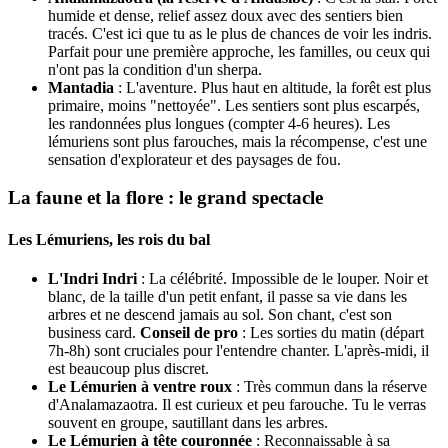
humide et dense, relief assez doux avec des sentiers bien
tracés. C'est ici que tu as le plus de chances de voir les indris.
Parfait pour une première approche, les familles, ou ceux qui
n'ont pas la condition d'un sherpa.
Mantadia
: L'aventure. Plus haut en altitude, la forêt est plus
primaire, moins "nettoyée". Les sentiers sont plus escarpés,
les randonnées plus longues (compter 4-6 heures). Les
lémuriens sont plus farouches, mais la récompense, c'est une
sensation d'explorateur et des paysages de fou.
La faune et la flore : le grand spectacle
Les Lémuriens, les rois du bal
L'Indri Indri
: La célébrité. Impossible de le louper. Noir et
blanc, de la taille d'un petit enfant, il passe sa vie dans les
arbres et ne descend jamais au sol. Son chant, c'est son
business card.
Conseil de pro
: Les sorties du matin (départ
7h-8h) sont cruciales pour l'entendre chanter. L'après-midi, il
est beaucoup plus discret.
Le Lémurien à ventre roux
: Très commun dans la réserve
d'Analamazaotra. Il est curieux et peu farouche. Tu le verras
souvent en groupe, sautillant dans les arbres.
Le Lémurien à tête couronnée
: Reconnaissable à sa