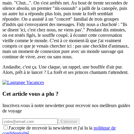
main. "Chut...". On s'est arrêtés net. Au bout de trente secondes de
silence absolu, un premier "iiii-ouuuuh" a jailli de la canopée, puis
un autre lui a répondu plus loin, puis toute la forêt semblait
répondre. On a assisté à un "concert" familial de trois groupes
d'indris qui s'envoyaient des messages. Fidy nous a chuchoté : "Ils
se disent 'ici, c'est chez nous, ne viens pas'." Pendant dix minutes,
on est restés figés, le souffle coupé, à écouter cette conversation
vieille comme le monde. C'est à ce moment-là que j'ai vraiment
compris ce que je venais chercher ici : pas une checklist d'animaux,
mais un moment de connexion pure avec un monde sauvage qui
continue de vivre, avec ou sans nous.
Andasibe, c'est ça. Une claque, un rappel, une bouffée d'air pur.
Alors, prêt à te lancer ? La forêt et ses princes chantants t'attendent.
Cet article vous a plu ?
Inscrivez-vous à notre newsletter pour recevoir nos meilleurs guides
de voyage
S'abonner
J'accepte de recevoir la newsletter et j'ai lu la
politique de
confidentialité