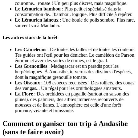
couronne... rousse ! Un peu plus discret, mais magnifique.
Le Lémurien bambou
: Plus petit et spécialisé dans la
consommation de... bambou, logique. Plus difficile à repérer.
Le Lémurien laineux
: Une boule de poils sombre. Plus rare,
souvent vu à Mantadia.
Les autres stars de la forêt
Les Caméléons
: De toutes les tailles et de toutes les couleurs.
Tes guides ont l'œil pour les dénicher. Le caméléon de Parson,
énorme et avec des sortes de cornes, est le graal.
Les Grenouilles
: Madagascar est un paradis pour les
herpétologues. À Andasibe, tu verras des dizaines d'espèces,
dont la magnifique grenouille tomate.
Les Oiseaux
: 108 espèces recensées ! Des rolliers, des couas,
des vangas... Un régal pour les ornithologues amateurs.
La Flore
: Des orchidées en pagaille (surtout en saison des
pluies), des palmiers, des arbres immenses recouverts de
mousses et de lianes. L'atmosphère est celle d'une forêt
primaire, vivante et bruissante.
Comment organiser ton trip à Andasibe
(sans te faire avoir)