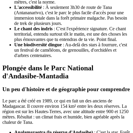
mètres, c'est la norme.
L'accessibilité
: À seulement 3h30 de route de Tana
(Antananarivo), c'est le parc le plus facile d'accès pour une
immersion totale dans la forêt primaire malgache. Pas besoin
de trek de plusieurs jours.
Le chant des indris
: C'est l'expérience signature. Ce chant
territorial, entendu surtout tôt le matin, est une des choses les
plus émouvantes que tu entendras de ta vie. Point final.
Une biodiversité dingue
: Au-delà des stars à fourrure, c'est
un festival de caméléons, de grenouilles, d'orchidées et
d'arbres centenaires.
Plongée dans le Parc National
d'Andasibe-Mantadia
Un peu d'histoire et de géographie pour comprendre
Le parc a été créé en 1989, ce qui en fait un des anciens de
Madagascar. Il couvre environ 154 km² entre les deux réserves. La
région est sur les Hautes-Terres, avec une altitude entre 900 et 1250
mètres. Résultat : un climat frais et humide, bien agréable après la
chaleur de Tana.
Analamazaotra (la réserve d'Andasibe)
: C'est la star. Forêt