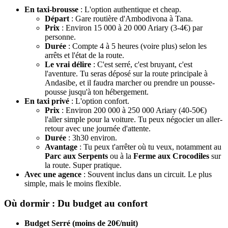
En taxi-brousse
: L'option authentique et cheap.
Départ
: Gare routière d'Ambodivona à Tana.
Prix
: Environ 15 000 à 20 000 Ariary (3-4€) par
personne.
Durée
: Compte 4 à 5 heures (voire plus) selon les
arrêts et l'état de la route.
Le vrai délire
: C'est serré, c'est bruyant, c'est
l'aventure. Tu seras déposé sur la route principale à
Andasibe, et il faudra marcher ou prendre un pousse-
pousse jusqu'à ton hébergement.
En taxi privé
: L'option confort.
Prix
: Environ 200 000 à 250 000 Ariary (40-50€)
l'aller simple pour la voiture. Tu peux négocier un aller-
retour avec une journée d'attente.
Durée
: 3h30 environ.
Avantage
: Tu peux t'arrêter où tu veux, notamment au
Parc aux Serpents
ou à la
Ferme aux Crocodiles
sur
la route. Super pratique.
Avec une agence
: Souvent inclus dans un circuit. Le plus
simple, mais le moins flexible.
Où dormir : Du budget au confort
Budget Serré (moins de 20€/nuit)