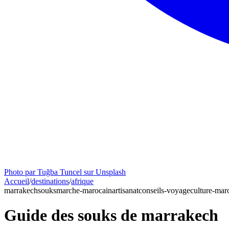
Photo par Tuğba Tuncel sur Unsplash
Accueil
/
destinations
/
afrique
marrakech
souks
marche-marocain
artisanat
conseils-voyage
culture-mar
Guide des souks de marrakech