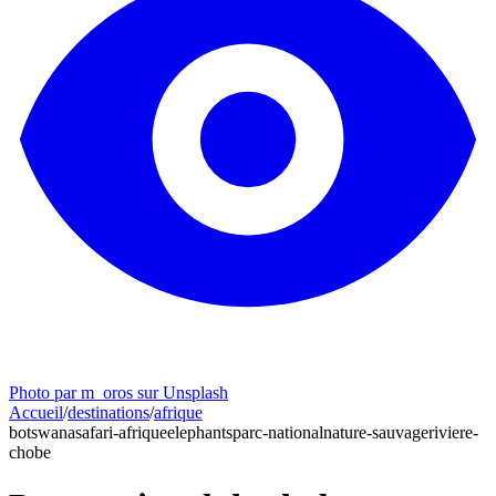
Photo par m_oros sur Unsplash
Accueil
/
destinations
/
afrique
botswana
safari-afrique
elephants
parc-national
nature-sauvage
riviere-
chobe