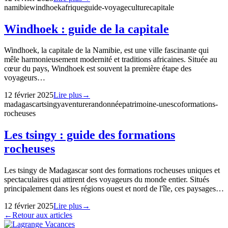
namibie
windhoek
afrique
guide-voyage
culture
capitale
Windhoek : guide de la capitale
Windhoek, la capitale de la Namibie, est une ville fascinante qui
mêle harmonieusement modernité et traditions africaines. Située au
cœur du pays, Windhoek est souvent la première étape des
voyageurs…
12 février 2025
Lire plus
→
madagascar
tsingy
aventure
randonnée
patrimoine-unesco
formations-
rocheuses
Les tsingy : guide des formations
rocheuses
Les tsingy de Madagascar sont des formations rocheuses uniques et
spectaculaires qui attirent des voyageurs du monde entier. Situés
principalement dans les régions ouest et nord de l'île, ces paysages…
12 février 2025
Lire plus
→
←
Retour aux articles