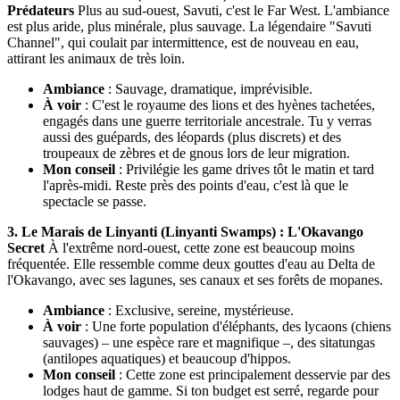
Prédateurs
Plus au sud-ouest, Savuti, c'est le Far West. L'ambiance
est plus aride, plus minérale, plus sauvage. La légendaire "Savuti
Channel", qui coulait par intermittence, est de nouveau en eau,
attirant les animaux de très loin.
Ambiance
: Sauvage, dramatique, imprévisible.
À voir
: C'est le royaume des lions et des hyènes tachetées,
engagés dans une guerre territoriale ancestrale. Tu y verras
aussi des guépards, des léopards (plus discrets) et des
troupeaux de zèbres et de gnous lors de leur migration.
Mon conseil
: Privilégie les game drives tôt le matin et tard
l'après-midi. Reste près des points d'eau, c'est là que le
spectacle se passe.
3. Le Marais de Linyanti (Linyanti Swamps) : L'Okavango
Secret
À l'extrême nord-ouest, cette zone est beaucoup moins
fréquentée. Elle ressemble comme deux gouttes d'eau au Delta de
l'Okavango, avec ses lagunes, ses canaux et ses forêts de mopanes.
Ambiance
: Exclusive, sereine, mystérieuse.
À voir
: Une forte population d'éléphants, des lycaons (chiens
sauvages) – une espèce rare et magnifique –, des sitatungas
(antilopes aquatiques) et beaucoup d'hippos.
Mon conseil
: Cette zone est principalement desservie par des
lodges haut de gamme. Si ton budget est serré, regarde pour