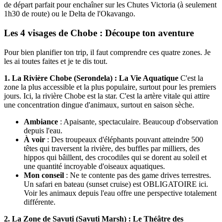
de départ parfait pour enchaîner sur les Chutes Victoria (à seulement
1h30 de route) ou le Delta de l'Okavango.
Les 4 visages de Chobe : Découpe ton aventure
Pour bien planifier ton trip, il faut comprendre ces quatre zones. Je
les ai toutes faites et je te dis tout.
1. La Rivière Chobe (Serondela) : La Vie Aquatique
C'est la
zone la plus accessible et la plus populaire, surtout pour les premiers
jours. Ici, la rivière Chobe est la star. C'est la artère vitale qui attire
une concentration dingue d'animaux, surtout en saison sèche.
Ambiance
: Apaisante, spectaculaire. Beaucoup d'observation
depuis l'eau.
À voir
: Des troupeaux d'éléphants pouvant atteindre 500
têtes qui traversent la rivière, des buffles par milliers, des
hippos qui bâillent, des crocodiles qui se dorent au soleil et
une quantité incroyable d'oiseaux aquatiques.
Mon conseil
: Ne te contente pas des game drives terrestres.
Un safari en bateau (sunset cruise) est OBLIGATOIRE ici.
Voir les animaux depuis l'eau offre une perspective totalement
différente.
2. La Zone de Savuti (Savuti Marsh) : Le Théâtre des