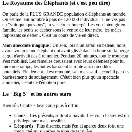
Le Royaume des Éléphants (et c'est peu dire)
On parle de la PLUS GRANDE population d'éléphants au monde.
On estime leur nombre à plus de 120 000 individus. Tu ne vas pas
en "voir quelques-uns", tu vas être submergé. Les voir interagir en
famille, les petits se cacher sous le ventre de leur mère, les mâles
imposants se défier... C'est un cours de vie en direct.
Mon anecdote magique
: Un soir, lors d'un safari en bateau, nous
avons vu un jeune éléphant qui avait glissé dans la boue sur la berge
et qui n'arrivait pas à remonter. Pendant 20 minutes, tout le troupeau
s'est mobilisé. Les femelles creusaient avec leurs défenses pour lui
faire une rampe, les autres barraient la route aux crocodiles
potentiels. Finalement, il est remonté, sali mais sauf, accueilli par des
barrissements de soulagement. C'était bien plus qu'un spectacle
animalier, c'était de l'émotion pure.
Le "Big 5" et les autres stars
Bien sûr, Chobe a beaucoup plus à offrir.
Lions
: Très présents, surtout à Savuti. Les voir chasser est un
privilège rare mais possible.
Léopards
: Plus discrets, mais j'en ai aperçu deux fois, une
fois juché sur un arbre le long de la rivière.