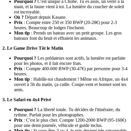
Pourquoi ?
C'est unique à Chobe. Tu es assis, un verre à la
main, et la faune vient à toi. La lumière du coucher de soleil
est incroyable.
Où ?
Départ depuis Kasane.
Prix
: Compte entre 250 et 350 BWP (20-28€) pour 2-3
heures. Beaucoup de lodges l'incluent.
Mon tip
: Prends un bateau avec un petit groupe. Les gros
bateaux font du bruit et effraient les animaux.
2. Le Game Drive Tôt le Matin
Pourquoi ?
Les prédateurs sont actifs, la lumière est parfaite
pour les photos, et il fait encore frais.
Prix
: Compte 400-600 BWP (30-47€) par personne pour 3-4
heures.
Mon tip
: Habille-toi chaudement ! Même en Afrique, un 4x4
ouvert à 5h du matin, ça caille. Coupe-vent et bonnet sont tes
amis.
3. Le Safari en 4x4 Privé
Pourquoi ?
La liberté totale. Tu décides de l'itinéraire, du
rythme. Parfait pour les photographes.
Prix
: C'est le plus cher. Compte 1200-2000 BWP (95-160€)
pour une demi-journée, véhicule et guide inclus.
Mon tip
: Si vous êtes 3 ou 4, le prix devient très raisonnable