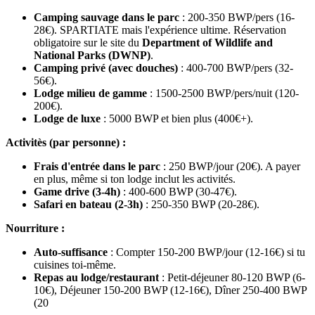
Camping sauvage dans le parc
: 200-350 BWP/pers (16-
28€). SPARTIATE mais l'expérience ultime. Réservation
obligatoire sur le site du
Department of Wildlife and
National Parks (DWNP)
.
Camping privé (avec douches)
: 400-700 BWP/pers (32-
56€).
Lodge milieu de gamme
: 1500-2500 BWP/pers/nuit (120-
200€).
Lodge de luxe
: 5000 BWP et bien plus (400€+).
Activitès (par personne) :
Frais d'entrée dans le parc
: 250 BWP/jour (20€). A payer
en plus, même si ton lodge inclut les activités.
Game drive (3-4h)
: 400-600 BWP (30-47€).
Safari en bateau (2-3h)
: 250-350 BWP (20-28€).
Nourriture :
Auto-suffisance
: Compter 150-200 BWP/jour (12-16€) si tu
cuisines toi-même.
Repas au lodge/restaurant
: Petit-déjeuner 80-120 BWP (6-
10€), Déjeuner 150-200 BWP (12-16€), Dîner 250-400 BWP
(20