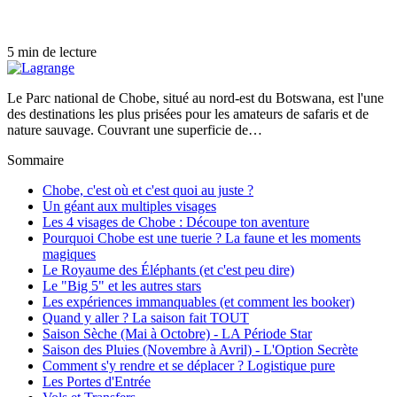
5 min de lecture
Le Parc national de Chobe, situé au nord-est du Botswana, est l'une
des destinations les plus prisées pour les amateurs de safaris et de
nature sauvage. Couvrant une superficie de…
Sommaire
Chobe, c'est où et c'est quoi au juste ?
Un géant aux multiples visages
Les 4 visages de Chobe : Découpe ton aventure
Pourquoi Chobe est une tuerie ? La faune et les moments
magiques
Le Royaume des Éléphants (et c'est peu dire)
Le "Big 5" et les autres stars
Les expériences immanquables (et comment les booker)
Quand y aller ? La saison fait TOUT
Saison Sèche (Mai à Octobre) - LA Période Star
Saison des Pluies (Novembre à Avril) - L'Option Secrète
Comment s'y rendre et se déplacer ? Logistique pure
Les Portes d'Entrée