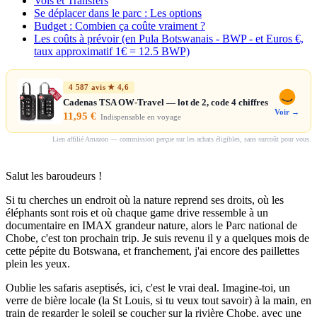
Vols et Transfers
Se déplacer dans le parc : Les options
Budget : Combien ça coûte vraiment ?
Les coûts à prévoir (en Pula Botswanais - BWP - et Euros €,
taux approximatif 1€ = 12.5 BWP)
4 587 avis ★ 4,6
Cadenas TSA OW-Travel — lot de 2, code 4 chiffres
Voir →
11,95 €
Indispensable en voyage
Lien affilié Amazon — commission perçue sur les achats éligibles, sans surcoût pour vous.
Salut les baroudeurs !
Si tu cherches un endroit où la nature reprend ses droits, où les
éléphants sont rois et où chaque game drive ressemble à un
documentaire en IMAX grandeur nature, alors le Parc national de
Chobe, c'est ton prochain trip. Je suis revenu il y a quelques mois de
cette pépite du Botswana, et franchement, j'ai encore des paillettes
plein les yeux.
Oublie les safaris aseptisés, ici, c'est le vrai deal. Imagine-toi, un
verre de bière locale (la St Louis, si tu veux tout savoir) à la main, en
train de regarder le soleil se coucher sur la rivière Chobe, avec une