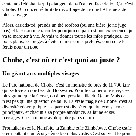
centaine d'éléphants qui pataugent dans l'eau en face de toi. Ça, c'est
Chobe. Un concentré brut de décoffrage de ce que l'Afrique a de
plus sauvage.
Alors, assieds-toi, prends un thé rooibos (ou une bière, je ne juge
pas) et laisse-moi te raconter pourquoi ce parc est une expérience qui
va te marquer à vie. Je vais te donner toutes les infos pratiques, les
bons plans, les pièges à éviter et mes coins préférés, comme je le
ferais pour un pote.
Chobe, c'est où et c'est quoi au juste ?
Un géant aux multiples visages
Le Parc national de Chobe, c'est un monstre de près de 11 700 km²
qui se love au nord-est du Botswana. Pour te donner une idée, c'est
plus grand que la Corse, ou à peu près la taille du Qatar. Mais ce
n'est pas qu'une question de taille. La vraie magie de Chobe, c'est sa
diversité géographique. Le parc est divisé en quatre écosystèmes
principaux, et chacun a sa propre ambiance, sa faune et ses
paysages. C'est comme avoir quatre parcs en un.
Frontalier avec la Namibie, la Zambie et le Zimbabwe, Chobe est le
cœur battant d'un écosystème bien plus vaste. C'est souvent le point