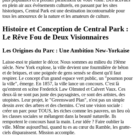
en plein air aux événements culturels, en passant par les sites
historiques, Central Park est une destination incontournable pour
tous les amoureux de la nature et les amateurs de culture.
Histoire et Conception de Central Park :
Le Rêve Fou de Deux Visionnaires
Les Origines du Parc : Une Ambition New-Yorkaise
Laisse-moi te planter le décor. Nous sommes au milieu du 19ème
siècle. New York explose, la ville devient une fourmilière de béton
et de briques, et une poignée de gens sensés se disent qu'il faut
respirer. Le concept d'un grand espace vert public, un "poumon pour
la ville", émerge. En 1857, la ville lance un concours. C'est là
qu'entrent en scène Frederick Law Olmsted et Calvert Vaux. Ces
deux-là ne sont pas juste des paysagistes, ce sont des artistes, des
utopistes. Leur projet, le "Greensward Plan", n'est pas un simple
dessin avec des arbres et des chemins. C'est une vision sociale :
créer un parc pour TOUS, les riches comme les pauvres, un lieu où
les classes sociales se mélangent dans la beauté naturelle. Ils
remportent le concours haut la main. Leur idée ? Faire oublier la
ville. Même aujourd'hui, quand tu es au cœur du Ramble, les gratte-
ciels disparaissent. Mission accomplie.