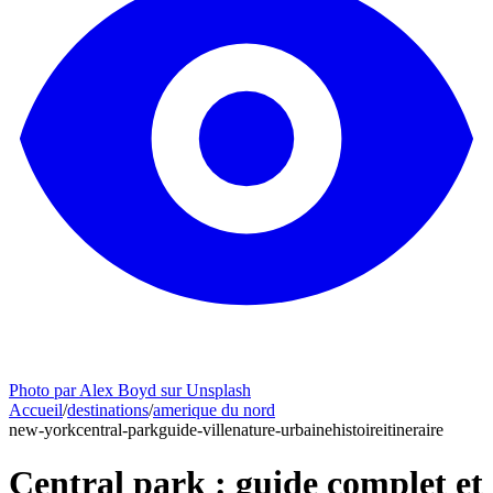
Photo par Alex Boyd sur Unsplash
Accueil
/
destinations
/
amerique du nord
new-york
central-park
guide-ville
nature-urbaine
histoire
itineraire
Central park : guide complet et