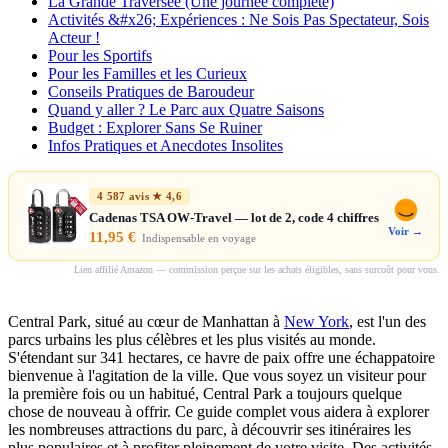
La Grande Traversée (Une journée complète)
Activités &#x26; Expériences : Ne Sois Pas Spectateur, Sois
Acteur !
Pour les Sportifs
Pour les Familles et les Curieux
Conseils Pratiques de Baroudeur
Quand y aller ? Le Parc aux Quatre Saisons
Budget : Explorer Sans Se Ruiner
Infos Pratiques et Anecdotes Insolites
4 587 avis ★ 4,6
Cadenas TSA OW-Travel — lot de 2, code 4 chiffres
Voir →
11,95 €
Indispensable en voyage
Lien affilié Amazon — commission perçue sur les achats éligibles, sans surcoût pour vous.
Central Park, situé au cœur de Manhattan à
New York
, est l'un des
parcs urbains les plus célèbres et les plus visités au monde.
S'étendant sur 341 hectares, ce havre de paix offre une échappatoire
bienvenue à l'agitation de la ville. Que vous soyez un visiteur pour
la première fois ou un habitué, Central Park a toujours quelque
chose de nouveau à offrir. Ce guide complet vous aidera à explorer
les nombreuses attractions du parc, à découvrir ses itinéraires les
plus populaires et à profiter pleinement de votre visite. Des activités