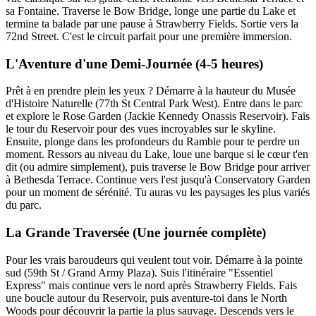
sa Fontaine. Traverse le Bow Bridge, longe une partie du Lake et
termine ta balade par une pause à Strawberry Fields. Sortie vers la
72nd Street. C'est le circuit parfait pour une première immersion.
L'Aventure d'une Demi-Journée (4-5 heures)
Prêt à en prendre plein les yeux ? Démarre à la hauteur du Musée
d'Histoire Naturelle (77th St Central Park West). Entre dans le parc
et explore le Rose Garden (Jackie Kennedy Onassis Reservoir). Fais
le tour du Reservoir pour des vues incroyables sur le skyline.
Ensuite, plonge dans les profondeurs du Ramble pour te perdre un
moment. Ressors au niveau du Lake, loue une barque si le cœur t'en
dit (ou admire simplement), puis traverse le Bow Bridge pour arriver
à Bethesda Terrace. Continue vers l'est jusqu'à Conservatory Garden
pour un moment de sérénité. Tu auras vu les paysages les plus variés
du parc.
La Grande Traversée (Une journée complète)
Pour les vrais baroudeurs qui veulent tout voir. Démarre à la pointe
sud (59th St / Grand Army Plaza). Suis l'itinéraire "Essentiel
Express" mais continue vers le nord après Strawberry Fields. Fais
une boucle autour du Reservoir, puis aventure-toi dans le North
Woods pour découvrir la partie la plus sauvage. Descends vers le