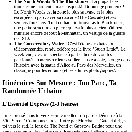
The North Woods & The Blockhouse
: La plupart des
touristes ne montent jamais jusque-là. Dommage pour eux !
Le North Woods est la zone la plus sauvage et la plus
escarpée du parc, avec sa cascade (The Cascade) et ses
sentiers forestiers. Tout en haut, tu trouveras le Blockhouse,
une petite structure en pierre qui est le plus ancien bâtiment
militaire encore debout à Manhattan, un vestige de la guerre
de 1812.
The Conservatory Water
: C'est l'étang des bateaux
télécommandés, rendu célèbre par le livre "Stuart Little". Le
week-end, c'est un spectacle à part entière de voir les
passionnés manœuvrer leurs voiliers. Juste à côté, plonge dans
l'histoire avec la statue d'Alice au Pays des Merveilles, un
classique pour les enfants (et les adultes photographes).
Itinéraires Sur Mesure : Ton Parc, Ta
Randonnée Urbaine
L'Essentiel Express (2-3 heures)
Tu es pressé mais tu veux voir le meilleur du parc ? Démarre à la
59th Street / Columbus Circle. Entre par Merchant's Gate et dirige-
toi vers le sud, le long de The Pond et Gapstow Bridge pour une
vue classique sur les gratte-ciels. Remonte vers Bethesda Terrace et