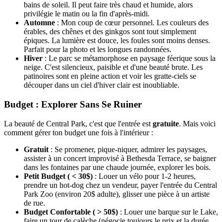
bains de soleil. Il peut faire très chaud et humide, alors
privilégie le matin ou la fin d'après-midi.
Automne
: Mon coup de cœur personnel. Les couleurs des
érables, des chênes et des ginkgos sont tout simplement
épiques. La lumière est douce, les foules sont moins denses.
Parfait pour la photo et les longues randonnées.
Hiver
: Le parc se métamorphose en paysage féerique sous la
neige. C'est silencieux, paisible et d'une beauté brute. Les
patinoires sont en pleine action et voir les gratte-ciels se
découper dans un ciel d'hiver clair est inoubliable.
Budget : Explorer Sans Se Ruiner
La beauté de Central Park, c'est que l'entrée est
gratuite
. Mais voici
comment gérer ton budget une fois à l'intérieur :
Gratuit
: Se promener, pique-niquer, admirer les paysages,
assister à un concert improvisé à Bethesda Terrace, se baigner
dans les fontaines par une chaude journée, explorer les bois.
Petit Budget ( < 30$)
: Louer un vélo pour 1-2 heures,
prendre un hot-dog chez un vendeur, payer l'entrée du Central
Park Zoo (environ 20$ adulte), glisser une pièce à un artiste
de rue.
Budget Confortable ( > 50$)
: Louer une barque sur le Lake,
faire un tour de calèche (négocie toujours le prix et la durée