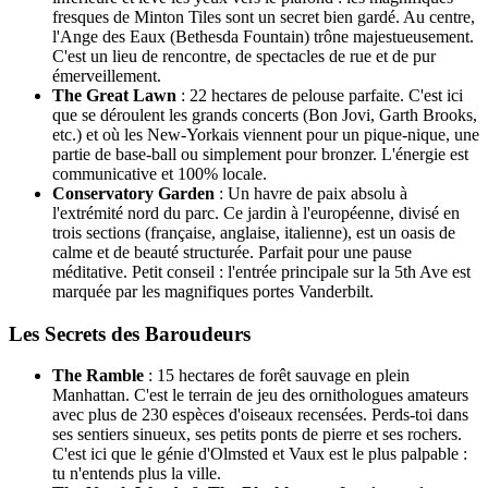
fresques de Minton Tiles sont un secret bien gardé. Au centre,
l'Ange des Eaux (Bethesda Fountain) trône majestueusement.
C'est un lieu de rencontre, de spectacles de rue et de pur
émerveillement.
The Great Lawn
: 22 hectares de pelouse parfaite. C'est ici
que se déroulent les grands concerts (Bon Jovi, Garth Brooks,
etc.) et où les New-Yorkais viennent pour un pique-nique, une
partie de base-ball ou simplement pour bronzer. L'énergie est
communicative et 100% locale.
Conservatory Garden
: Un havre de paix absolu à
l'extrémité nord du parc. Ce jardin à l'européenne, divisé en
trois sections (française, anglaise, italienne), est un oasis de
calme et de beauté structurée. Parfait pour une pause
méditative. Petit conseil : l'entrée principale sur la 5th Ave est
marquée par les magnifiques portes Vanderbilt.
Les Secrets des Baroudeurs
The Ramble
: 15 hectares de forêt sauvage en plein
Manhattan. C'est le terrain de jeu des ornithologues amateurs
avec plus de 230 espèces d'oiseaux recensées. Perds-toi dans
ses sentiers sinueux, ses petits ponts de pierre et ses rochers.
C'est ici que le génie d'Olmsted et Vaux est le plus palpable :
tu n'entends plus la ville.