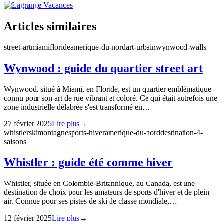
Articles similaires
street-art
miami
floride
amerique-du-nord
art-urbain
wynwood-walls
Wynwood : guide du quartier street art
Wynwood, situé à Miami, en Floride, est un quartier emblématique
connu pour son art de rue vibrant et coloré. Ce qui était autrefois une
zone industrielle délabrée s'est transformé en…
27 février 2025
Lire plus
→
whistler
ski
montagne
sports-hiver
amerique-du-nord
destination-4-
saisons
Whistler : guide été comme hiver
Whistler, située en Colombie-Britannique, au Canada, est une
destination de choix pour les amateurs de sports d'hiver et de plein
air. Connue pour ses pistes de ski de classe mondiale,…
12 février 2025
Lire plus
→