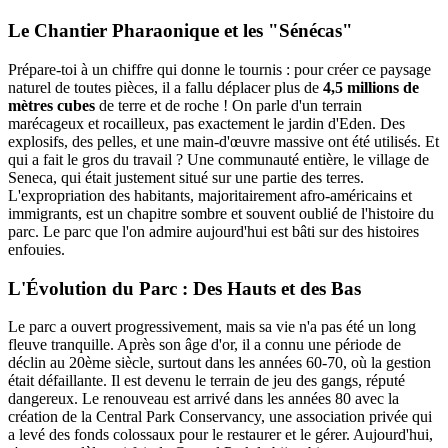
Le Chantier Pharaonique et les "Sénécas"
Prépare-toi à un chiffre qui donne le tournis : pour créer ce paysage
naturel de toutes pièces, il a fallu déplacer plus de
4,5 millions de
mètres cubes
de terre et de roche ! On parle d'un terrain
marécageux et rocailleux, pas exactement le jardin d'Eden. Des
explosifs, des pelles, et une main-d'œuvre massive ont été utilisés. Et
qui a fait le gros du travail ? Une communauté entière, le village de
Seneca, qui était justement situé sur une partie des terres.
L'expropriation des habitants, majoritairement afro-américains et
immigrants, est un chapitre sombre et souvent oublié de l'histoire du
parc. Le parc que l'on admire aujourd'hui est bâti sur des histoires
enfouies.
L'Évolution du Parc : Des Hauts et des Bas
Le parc a ouvert progressivement, mais sa vie n'a pas été un long
fleuve tranquille. Après son âge d'or, il a connu une période de
déclin au 20ème siècle, surtout dans les années 60-70, où la gestion
était défaillante. Il est devenu le terrain de jeu des gangs, réputé
dangereux. Le renouveau est arrivé dans les années 80 avec la
création de la Central Park Conservancy, une association privée qui
a levé des fonds colossaux pour le restaurer et le gérer. Aujourd'hui,