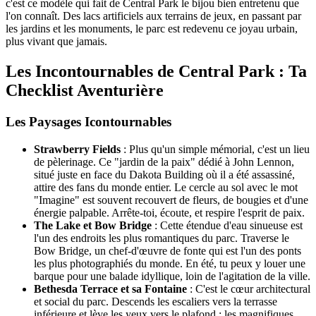
c'est ce modèle qui fait de Central Park le bijou bien entretenu que
l'on connaît. Des lacs artificiels aux terrains de jeux, en passant par
les jardins et les monuments, le parc est redevenu ce joyau urbain,
plus vivant que jamais.
Les Incontournables de Central Park : Ta
Checklist Aventurière
Les Paysages Icontournables
Strawberry Fields
: Plus qu'un simple mémorial, c'est un lieu
de pèlerinage. Ce "jardin de la paix" dédié à John Lennon,
situé juste en face du Dakota Building où il a été assassiné,
attire des fans du monde entier. Le cercle au sol avec le mot
"Imagine" est souvent recouvert de fleurs, de bougies et d'une
énergie palpable. Arrête-toi, écoute, et respire l'esprit de paix.
The Lake et Bow Bridge
: Cette étendue d'eau sinueuse est
l'un des endroits les plus romantiques du parc. Traverse le
Bow Bridge, un chef-d'œuvre de fonte qui est l'un des ponts
les plus photographiés du monde. En été, tu peux y louer une
barque pour une balade idyllique, loin de l'agitation de la ville.
Bethesda Terrace et sa Fontaine
: C'est le cœur architectural
et social du parc. Descends les escaliers vers la terrasse
inférieure et lève les yeux vers le plafond : les magnifiques