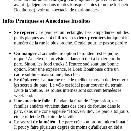
avant !), déjeuner dans un des kiosques chics (comme le Loeb
Boathouse), voir un spectacle de marionnettes.
Infos Pratiques et Anecdotes Insolites
Se repérer
: Le parc est un rectangle. Les lampadaires ont des
petits plaques avec 4 chiffres. Les
deux premiers
indiquent le
numéro de la rue la plus proche. Génial pour ne pas se perdre
!
Où manger
: La meilleure option baroudeur est le pique-
nique ! Achète des provisions dans un deli à l'extérieur du
parc. Sinon, les food trucks à l'entrée sud sont une bonne
option. Pour une expérience, le Loeb Boathouse offre un
cadre sublime mais sonne plus cher.
Se déplacer
: La marche reste le meilleur moyen de découvrir
les secrets du parc. Le vélo est idéal pour couvrir du terrain.
Évite la voiture, les routes internes sont souvent fermées le
week-end.
Une anecdote folle
: Pendant la Grande Dépression, des
familles entières vivaient dans des abris de fortune dans le
parc, dans une zone appelée "Hooverville". Le parc a toujours
été le reflet de l'histoire de la ville.
Le secret de la météo
: Le parc crée son propre microclimat !
Il peut y faire plusieurs degrés de moins qu'ailleurs en été à