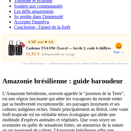
Tourisme et écologie
Soutien aux communautés
Les défis amazoniens
Se perdre dans l'immensité
Accepter l'imprévu
Conclusion : l'appel de la forêt
4 587 avis ★ 4,6
Cadenas TSA OW-Travel — lot de 2, code 4 chiffres
Voir →
11,95 €
Indispensable en voyage
Lien affilié Amazon — commission perçue sur les achats éligibles, sans surcoût pour vous.
Amazonie brésilienne : guide baroudeur
L'Amazonie brésilienne, souvent appelée le "poumon de la Terre",
est une région fascinante qui attire les voyageurs du monde entier
par sa biodiversité exceptionnelle, ses paysages luxuriants et ses
cultures indigènes riches. Située principalement au Brésil, cette vaste
forêt tropicale est un véritable trésor écologique qui abrite une
multitude d'espèces animales et végétales. Que vous soyez un
aventurier en quête de sensations fortes, un amoureux de la nature
ou un passionné de culture, l'Amazonie brésilienne offre une