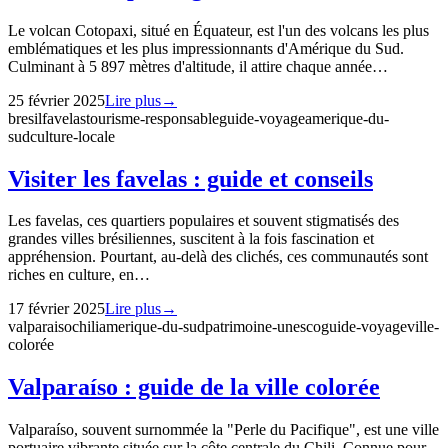
Le volcan Cotopaxi, situé en Équateur, est l'un des volcans les plus
emblématiques et les plus impressionnants d'Amérique du Sud.
Culminant à 5 897 mètres d'altitude, il attire chaque année…
25 février 2025
Lire plus
→
bresil
favelas
tourisme-responsable
guide-voyage
amerique-du-
sud
culture-locale
Visiter les favelas : guide et conseils
Les favelas, ces quartiers populaires et souvent stigmatisés des
grandes villes brésiliennes, suscitent à la fois fascination et
appréhension. Pourtant, au-delà des clichés, ces communautés sont
riches en culture, en…
17 février 2025
Lire plus
→
valparaiso
chili
amerique-du-sud
patrimoine-unesco
guide-voyage
ville-
colorée
Valparaíso : guide de la ville colorée
Valparaíso, souvent surnommée la "Perle du Pacifique", est une ville
portuaire vibrante située sur la côte centrale du Chili. Connue pour