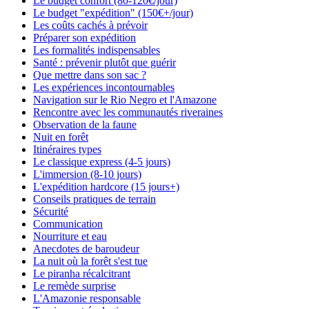
Le budget confort (80-120€/jour)
Le budget "expédition" (150€+/jour)
Les coûts cachés à prévoir
Préparer son expédition
Les formalités indispensables
Santé : prévenir plutôt que guérir
Que mettre dans son sac ?
Les expériences incontournables
Navigation sur le Rio Negro et l'Amazone
Rencontre avec les communautés riveraines
Observation de la faune
Nuit en forêt
Itinéraires types
Le classique express (4-5 jours)
L'immersion (8-10 jours)
L'expédition hardcore (15 jours+)
Conseils pratiques de terrain
Sécurité
Communication
Nourriture et eau
Anecdotes de baroudeur
La nuit où la forêt s'est tue
Le piranha récalcitrant
Le remède surprise
L'Amazonie responsable