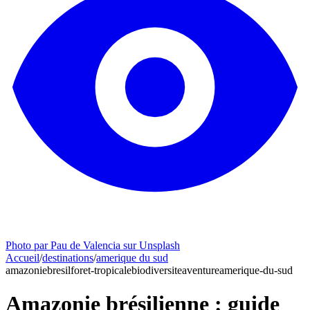
Photo par Pau de Valencia sur Unsplash
Accueil
/
destinations
/
amerique du sud
amazonie
bresil
foret-tropicale
biodiversite
aventure
amerique-du-sud
Amazonie brésilienne : guide