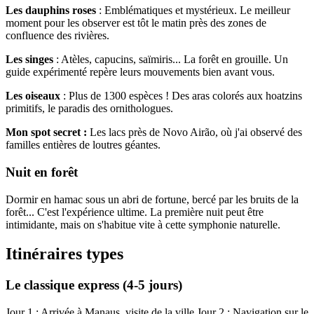
Les dauphins roses
: Emblématiques et mystérieux. Le meilleur
moment pour les observer est tôt le matin près des zones de
confluence des rivières.
Les singes
: Atèles, capucins, saïmiris... La forêt en grouille. Un
guide expérimenté repère leurs mouvements bien avant vous.
Les oiseaux
: Plus de 1300 espèces ! Des aras colorés aux hoatzins
primitifs, le paradis des ornithologues.
Mon spot secret :
Les lacs près de Novo Airão, où j'ai observé des
familles entières de loutres géantes.
Nuit en forêt
Dormir en hamac sous un abri de fortune, bercé par les bruits de la
forêt... C'est l'expérience ultime. La première nuit peut être
intimidante, mais on s'habitue vite à cette symphonie naturelle.
Itinéraires types
Le classique express (4-5 jours)
Jour 1 : Arrivée à Manaus, visite de la ville Jour 2 : Navigation sur le