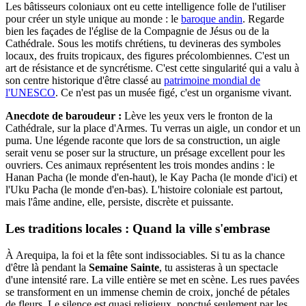
Les bâtisseurs coloniaux ont eu cette intelligence folle de l'utiliser
pour créer un style unique au monde : le
baroque andin
. Regarde
bien les façades de l'église de la Compagnie de Jésus ou de la
Cathédrale. Sous les motifs chrétiens, tu devineras des symboles
locaux, des fruits tropicaux, des figures précolombiennes. C'est un
art de résistance et de syncrétisme. C'est cette singularité qui a valu à
son centre historique d'être classé au
patrimoine mondial de
l'UNESCO
. Ce n'est pas un musée figé, c'est un organisme vivant.
Anecdote de baroudeur :
Lève les yeux vers le fronton de la
Cathédrale, sur la place d'Armes. Tu verras un aigle, un condor et un
puma. Une légende raconte que lors de sa construction, un aigle
serait venu se poser sur la structure, un présage excellent pour les
ouvriers. Ces animaux représentent les trois mondes andins : le
Hanan Pacha (le monde d'en-haut), le Kay Pacha (le monde d'ici) et
l'Uku Pacha (le monde d'en-bas). L'histoire coloniale est partout,
mais l'âme andine, elle, persiste, discrète et puissante.
Les traditions locales : Quand la ville s'embrase
À Arequipa, la foi et la fête sont indissociables. Si tu as la chance
d'être là pendant la
Semaine Sainte
, tu assisteras à un spectacle
d'une intensité rare. La ville entière se met en scène. Les rues pavées
se transforment en un immense chemin de croix, jonché de pétales
de fleurs. Le silence est quasi religieux, ponctué seulement par les