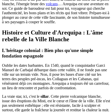
blanche, l'énergie brute des
volcans
… Arequipa est une aventure en
soi. Ce guide de baroudeur est fait pour toi, voyageur qui cherche
l'authenticité, les bons plans et les récits qui font vibrer. Prépare-toi à
plonger au cœur de cette ville fascinante, de son histoire tumultueuse
à ses paysages à couper le souffle.
Histoire et Culture d'Arequipa : L'âme
rebelle de la Ville Blanche
L'héritage colonial : Bien plus qu'une simple
fondation espagnole
Oublie les dates barbantes. En 1540, quand le conquistador Garci
Manuel de Carbajal débarque dans cette vallée, il ne fonde pas une
ville sur un terrain vide. Non, il pose les bases d'une cité sur les
terres des peuples pré-incas, les Collaguas et les Cabanas, qui
vénéraient déjà ces montagnes. Arequipa a toujours été un carrefour,
un lieu de rencontre et parfois de confrontation.
La vraie star, ici, c'est le
sillar
. Cette pierre volcanique blanche,
issue des éruptions du Misti, est le cœur et l'âme de la ville. Elle n'est
pas seulement esthétique ; elle est résistante, facile à sculpter et
surtout, elle garde la fraîcheur la journée et restitue la chaleur la nuit.