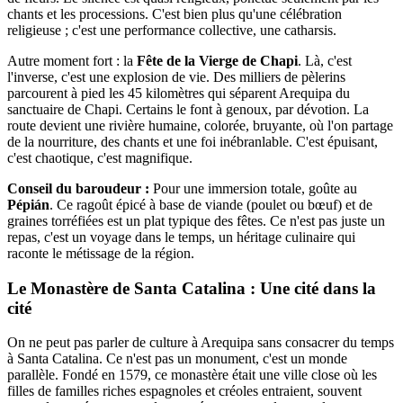
chants et les processions. C'est bien plus qu'une célébration
religieuse ; c'est une performance collective, une catharsis.
Autre moment fort : la
Fête de la Vierge de Chapi
. Là, c'est
l'inverse, c'est une explosion de vie. Des milliers de pèlerins
parcourent à pied les 45 kilomètres qui séparent Arequipa du
sanctuaire de Chapi. Certains le font à genoux, par dévotion. La
route devient une rivière humaine, colorée, bruyante, où l'on partage
de la nourriture, des chants et une foi inébranlable. C'est épuisant,
c'est chaotique, c'est magnifique.
Conseil du baroudeur :
Pour une immersion totale, goûte au
Pépián
. Ce ragoût épicé à base de viande (poulet ou bœuf) et de
graines torréfiées est un plat typique des fêtes. Ce n'est pas juste un
repas, c'est un voyage dans le temps, un héritage culinaire qui
raconte le métissage de la région.
Le Monastère de Santa Catalina : Une cité dans la
cité
On ne peut pas parler de culture à Arequipa sans consacrer du temps
à Santa Catalina. Ce n'est pas un monument, c'est un monde
parallèle. Fondé en 1579, ce monastère était une ville close où les
filles de familles riches espagnoles et créoles entraient, souvent