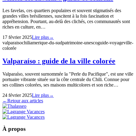
Les favelas, ces quartiers populaires et souvent stigmatisés des
grandes villes brésiliennes, suscitent à la fois fascination et
appréhension. Pourtant, au-delà des clichés, ces communautés sont
riches en culture, en…
17 février 2025
Lire plus
→
valparaiso
chili
amerique-du-sud
patrimoine-unesco
guide-voyage
ville-
colorée
Valparaíso : guide de la ville colorée
Valparaíso, souvent surnommée la "Perle du Pacifique", est une ville
portuaire vibrante située sur la côte centrale du Chili. Connue pour
ses collines colorées, ses maisons multicolores et son riche…
24 février 2025
Lire plus
→
←
Retour aux articles
À propos