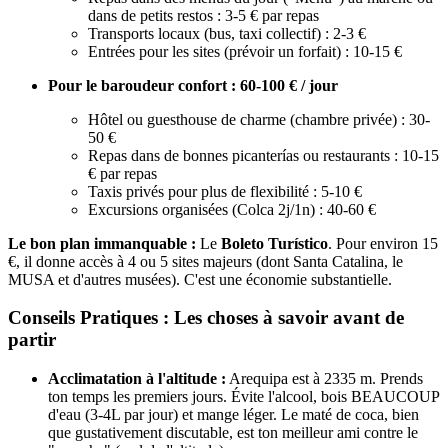
dans de petits restos : 3-5 € par repas
Transports locaux (bus, taxi collectif) : 2-3 €
Entrées pour les sites (prévoir un forfait) : 10-15 €
Pour le baroudeur confort : 60-100 € / jour
Hôtel ou guesthouse de charme (chambre privée) : 30-
50 €
Repas dans de bonnes picanterías ou restaurants : 10-15
€ par repas
Taxis privés pour plus de flexibilité : 5-10 €
Excursions organisées (Colca 2j/1n) : 40-60 €
Le bon plan immanquable :
Le
Boleto Turístico
. Pour environ 15
€, il donne accès à 4 ou 5 sites majeurs (dont Santa Catalina, le
MUSA et d'autres musées). C'est une économie substantielle.
Conseils Pratiques : Les choses à savoir avant de
partir
Acclimatation à l'altitude :
Arequipa est à 2335 m. Prends
ton temps les premiers jours. Évite l'alcool, bois BEAUCOUP
d'eau (3-4L par jour) et mange léger. Le maté de coca, bien
que gustativement discutable, est ton meilleur ami contre le