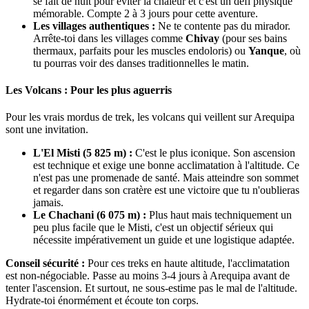
se fait de nuit pour éviter la chaleur et c'est un défi physique
mémorable. Compte 2 à 3 jours pour cette aventure.
Les villages authentiques :
Ne te contente pas du mirador.
Arrête-toi dans les villages comme
Chivay
(pour ses bains
thermaux, parfaits pour les muscles endoloris) ou
Yanque
, où
tu pourras voir des danses traditionnelles le matin.
Les Volcans : Pour les plus aguerris
Pour les vrais mordus de trek, les volcans qui veillent sur Arequipa
sont une invitation.
L'El Misti (5 825 m) :
C'est le plus iconique. Son ascension
est technique et exige une bonne acclimatation à l'altitude. Ce
n'est pas une promenade de santé. Mais atteindre son sommet
et regarder dans son cratère est une victoire que tu n'oublieras
jamais.
Le Chachani (6 075 m) :
Plus haut mais techniquement un
peu plus facile que le Misti, c'est un objectif sérieux qui
nécessite impérativement un guide et une logistique adaptée.
Conseil sécurité :
Pour ces treks en haute altitude, l'acclimatation
est non-négociable. Passe au moins 3-4 jours à Arequipa avant de
tenter l'ascension. Et surtout, ne sous-estime pas le mal de l'altitude.
Hydrate-toi énormément et écoute ton corps.