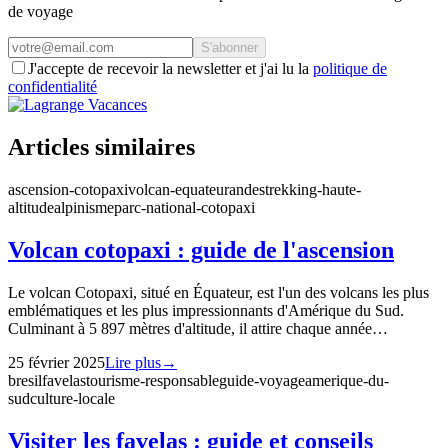
de voyage
S'abonner
J'accepte de recevoir la newsletter et j'ai lu la
politique de
confidentialité
Articles similaires
ascension-cotopaxi
volcan-equateur
andes
trekking-haute-
altitude
alpinisme
parc-national-cotopaxi
Volcan cotopaxi : guide de l'ascension
Le volcan Cotopaxi, situé en Équateur, est l'un des volcans les plus
emblématiques et les plus impressionnants d'Amérique du Sud.
Culminant à 5 897 mètres d'altitude, il attire chaque année…
25 février 2025
Lire plus
→
bresil
favelas
tourisme-responsable
guide-voyage
amerique-du-
sud
culture-locale
Visiter les favelas : guide et conseils