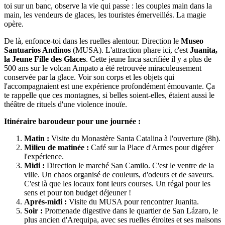
toi sur un banc, observe la vie qui passe : les couples main dans la
main, les vendeurs de glaces, les touristes émerveillés. La magie
opère.
De là, enfonce-toi dans les ruelles alentour. Direction le
Museo
Santuarios Andinos
(MUSA). L'attraction phare ici, c'est
Juanita,
la Jeune Fille des Glaces
. Cette jeune Inca sacrifiée il y a plus de
500 ans sur le volcan Ampato a été retrouvée miraculeusement
conservée par la glace. Voir son corps et les objets qui
l'accompagnaient est une expérience profondément émouvante. Ça
te rappelle que ces montagnes, si belles soient-elles, étaient aussi le
théâtre de rituels d'une violence inouïe.
Itinéraire baroudeur pour une journée :
Matin :
Visite du Monastère Santa Catalina à l'ouverture (8h).
Milieu de matinée :
Café sur la Place d'Armes pour digérer
l'expérience.
Midi :
Direction le marché San Camilo. C'est le ventre de la
ville. Un chaos organisé de couleurs, d'odeurs et de saveurs.
C'est là que les locaux font leurs courses. Un régal pour les
sens et pour ton budget déjeuner !
Après-midi :
Visite du MUSA pour rencontrer Juanita.
Soir :
Promenade digestive dans le quartier de San Lázaro, le
plus ancien d'Arequipa, avec ses ruelles étroites et ses maisons