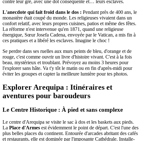
contre leur gré, avec une dot conséquente et… leurs esclaves.
L'anecdote qui fait froid dans le dos :
Pendant près de 400 ans, le
monastère était coupé du monde. Les religieuses vivaient dans un
confort relatif, avec leurs propres cuisines, patios et même des fêtes.
La réforme n'est intervenue qu'en 1871, quand une religieuse
énergique, Sœur Josefa Cadena, envoyée par le Vatican, a mis fin à
ces pratiques et a libéré les esclaves. Imagine le choc !
Se perdre dans ses ruelles aux murs peints de bleu, d'orange et de
rouge, c'est comme ouvrir un livre d'histoire vivant. C'est à la fois
beau, mystérieux et troublant. Prévoyez au moins 3 heures pour
l'explorer sans hâte. Va t'y tôt le matin ou en fin d'après-midi pour
éviter les groupes et capter la meilleure lumière pour tes photos.
Explorer Arequipa : Itinéraires et
aventures pour baroudeurs
Le Centre Historique : À pied et sans complexe
Le centre d'Arequipa se visite le sac à dos et les baskets aux pieds.
La
Place d'Armes
est évidemment le point de départ. C'est l'une des
plus belles places du continent. Entourée d'arcades abritant des cafés
et restaurants, elle est dominée par l'imposante Cathédrale. Installe-