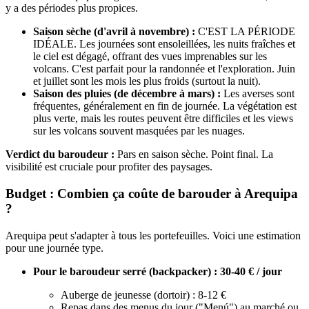
y a des périodes plus propices.
Saison sèche (d'avril à novembre) :
C'EST LA PÉRIODE
IDÉALE. Les journées sont ensoleillées, les nuits fraîches et
le ciel est dégagé, offrant des vues imprenables sur les
volcans. C'est parfait pour la randonnée et l'exploration. Juin
et juillet sont les mois les plus froids (surtout la nuit).
Saison des pluies (de décembre à mars) :
Les averses sont
fréquentes, généralement en fin de journée. La végétation est
plus verte, mais les routes peuvent être difficiles et les views
sur les volcans souvent masquées par les nuages.
Verdict du baroudeur :
Pars en saison sèche. Point final. La
visibilité est cruciale pour profiter des paysages.
Budget : Combien ça coûte de barouder à Arequipa
?
Arequipa peut s'adapter à tous les portefeuilles. Voici une estimation
pour une journée type.
Pour le baroudeur serré (backpacker) : 30-40 € / jour
Auberge de jeunesse (dortoir) : 8-12 €
Repas dans des menus du jour ("Menú") au marché ou