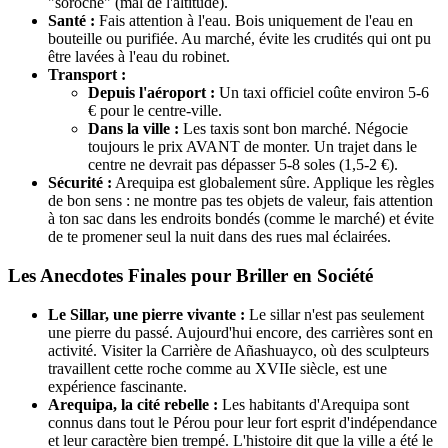
"soroche" (mal de l'altitude).
Santé :
Fais attention à l'eau. Bois uniquement de l'eau en
bouteille ou purifiée. Au marché, évite les crudités qui ont pu
être lavées à l'eau du robinet.
Transport :
Depuis l'aéroport :
Un taxi officiel coûte environ 5-6
€ pour le centre-ville.
Dans la ville :
Les taxis sont bon marché. Négocie
toujours le prix AVANT de monter. Un trajet dans le
centre ne devrait pas dépasser 5-8 soles (1,5-2 €).
Sécurité :
Arequipa est globalement sûre. Applique les règles
de bon sens : ne montre pas tes objets de valeur, fais attention
à ton sac dans les endroits bondés (comme le marché) et évite
de te promener seul la nuit dans des rues mal éclairées.
Les Anecdotes Finales pour Briller en Société
Le Sillar, une pierre vivante :
Le sillar n'est pas seulement
une pierre du passé. Aujourd'hui encore, des carrières sont en
activité. Visiter la Carrière de Añashuayco, où des sculpteurs
travaillent cette roche comme au XVIIe siècle, est une
expérience fascinante.
Arequipa, la cité rebelle :
Les habitants d'Arequipa sont
connus dans tout le Pérou pour leur fort esprit d'indépendance
et leur caractère bien trempé. L'histoire dit que la ville a été le