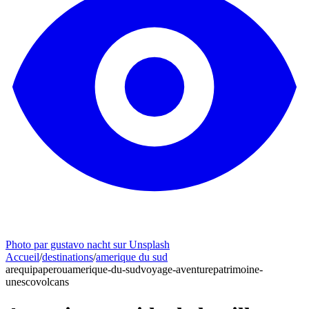
Photo par gustavo nacht sur Unsplash
Accueil
/
destinations
/
amerique du sud
arequipa
perou
amerique-du-sud
voyage-aventure
patrimoine-
unesco
volcans