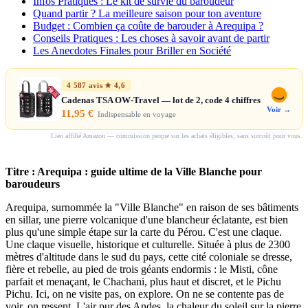
Infos Pratiques : Le kit de survie du baroudeur
Quand partir ? La meilleure saison pour ton aventure
Budget : Combien ça coûte de barouder à Arequipa ?
Conseils Pratiques : Les choses à savoir avant de partir
Les Anecdotes Finales pour Briller en Société
4 587 avis ★ 4,6
Cadenas TSA OW-Travel — lot de 2, code 4 chiffres
Voir →
11,95 €
Indispensable en voyage
Lien affilié Amazon — commission perçue sur les achats éligibles, sans surcoût pour vous.
Titre : Arequipa : guide ultime de la Ville Blanche pour
baroudeurs
Arequipa, surnommée la "Ville Blanche" en raison de ses bâtiments
en sillar, une pierre volcanique d'une blancheur éclatante, est bien
plus qu'une simple étape sur la carte du Pérou. C'est une claque.
Une claque visuelle, historique et culturelle. Située à plus de 2300
mètres d'altitude dans le sud du pays, cette cité coloniale se dresse,
fière et rebelle, au pied de trois géants endormis : le Misti, cône
parfait et menaçant, le Chachani, plus haut et discret, et le Pichu
Pichu. Ici, on ne visite pas, on explore. On ne se contente pas de
voir, on ressent. L'air pur des Andes, la chaleur du soleil sur la pierre