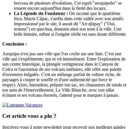
berceau de plusieurs révolutions. Cet esprit "arequipeño" se
ressent encore aujourd'hui dans la fierté des locaux.
La Légende du Fondateur :
On raconte que le quatrième
Inca, Mayta Cápac, s'arrêta dans cette vallée avec son armée.
Impressionné par le site, il aurait dit "Ari qhipay" ("Oui,
restons") en quechua, donnant ainsi son nom à la ville. Une
belle histoire, même si l'origine réelle est sans doute différente.
Conclusion :
Arequipa n'est pas une ville que l'on coche sur une liste. C'est une
ville qui s'expérimente, qui se vit intensément. Entre l'exploration de
son centre historique, la plongée vertigineuse dans le Canyon de
Colca et l'ascension de ses volcans tutélaires, elle offre une palette
d'aventures inégalée. C'est un mélange parfait de culture riche, de
paysages à couper le souffle et d'une authenticité qui force le
respect. Alors, baroudeur, prépare ton sac, tes chaussures de rando et
ton sens de l'émerveillement. La Ville Blanche, avec son sillar
éclatant et ses volcans éternels, t'attend pour te marquer à jamais.
Cet article vous a plu ?
Inscrivez-vous à notre newsletter pour recevoir nos meilleurs guides