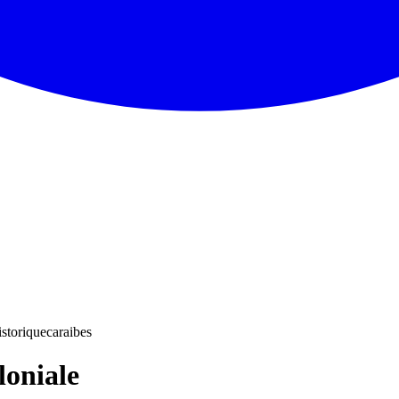
istorique
caraibes
loniale