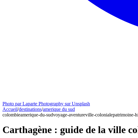
Photo par Laparte Photography sur Unsplash
Accueil
/
destinations
/
amerique du sud
colombie
amerique-du-sud
voyage-aventure
ville-coloniale
patrimoine-h
Carthagène : guide de la ville co