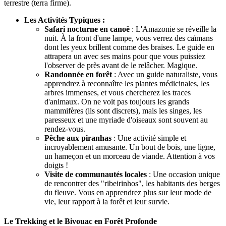
terrestre (terra firme).
Les Activités Typiques :
Safari nocturne en canoë
: L'Amazonie se réveille la
nuit. À la front d'une lampe, vous verrez des caïmans
dont les yeux brillent comme des braises. Le guide en
attrapera un avec ses mains pour que vous puissiez
l'observer de près avant de le relâcher. Magique.
Randonnée en forêt
: Avec un guide naturaliste, vous
apprendrez à reconnaître les plantes médicinales, les
arbres immenses, et vous chercherez les traces
d'animaux. On ne voit pas toujours les grands
mammifères (ils sont discrets), mais les singes, les
paresseux et une myriade d'oiseaux sont souvent au
rendez-vous.
Pêche aux piranhas
: Une activité simple et
incroyablement amusante. Un bout de bois, une ligne,
un hameçon et un morceau de viande. Attention à vos
doigts !
Visite de communautés locales
: Une occasion unique
de rencontrer des "ribeirinhos", les habitants des berges
du fleuve. Vous en apprendrez plus sur leur mode de
vie, leur rapport à la forêt et leur survie.
Le Trekking et le Bivouac en Forêt Profonde