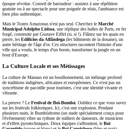
époque révolue. Conseil de baroudeur : assistez à une répétition
gratuite ou à un spectacle pour une poignée de réais, l'ambiance est
bien plus authentique.
Mais le Teatro Amazonas n'est pas seul. Cherchez le
Marché
Municipal Adolpho Lisboa
, une réplique des halles de Paris, en fer
forgé, construite par Gustave Eiffel (si, si !). Flânez sur les quais en
pierre, les
Edificios da Alfândega
(les bâtiments de la douane), un
autre héritage de l'âge d'or. Ces structures racontent l'histoire d'une
ville qui a voulu, le temps d'un boom, transformer la jungle en un
bout d'Europe.
La Culture Locale et ses Métissages
La culture de Manaus est un bouillonnement, un mélange profond
de traditions indigènes, africaines et européennes. Ce n'est pas un
syncrétisme de pacotille pour touristes, c'est une identité vivante et
vibrante.
La preuve ? Le
Festival de Boi-Bumbá
. Oubliez ce que vous savez
sur les festivals folkloriques. Ici, c'est une explosion. Pendant
plusieurs nuits, le Bumbódromo (un stade spécialement conçu pour
l'événement) vibre au rythme de milliers de danseurs, de musiciens
et d'effets pyrotechniques. Deux équipes s'affrontent, le
Boi
Garantido
(rouge et blanc) et le
Boi Caprichoso
(bleu et noir),