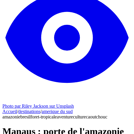
Photo par Riley Jackson sur Unsplash
Accueil
/
destinations
/
amerique du sud
amazonie
bresil
foret-tropicale
aventure
culture
caoutchouc
Manaus : porte de l'amazonie