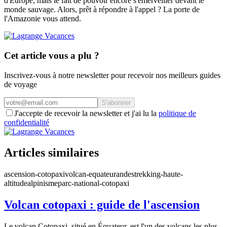
d'Europe, mais le fait de pouvoir encore s'émerveiller devant le
monde sauvage. Alors, prêt à répondre à l'appel ? La porte de
l'Amazonie vous attend.
Cet article vous a plu ?
Inscrivez-vous à notre newsletter pour recevoir nos meilleurs guides
de voyage
S'abonner
J'accepte de recevoir la newsletter et j'ai lu la
politique de
confidentialité
Articles similaires
ascension-cotopaxi
volcan-equateur
andes
trekking-haute-
altitude
alpinisme
parc-national-cotopaxi
Volcan cotopaxi : guide de l'ascension
Le volcan Cotopaxi, situé en Équateur, est l'un des volcans les plus