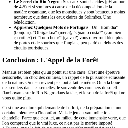
Le Secret du Rio Negro
: Ses eaux sont si acides (pH autour
de 4-5) et si sombres à cause de la décomposition de la
matière organique, que les moustiques y sont beaucoup moins
nombreux que dans les eaux claires du Solimões. Une
bénédiction.
Apprenez Quelques Mots de Portugais
: Un "Bom dia"
(bonjour), "Obrigado/a" (merci), "Quanto custa?" (combien
ça coûte?) et "Tudo bem?" (ça va ?) vous ouvriront bien plus
de portes et de sourires que l'anglais, peu parlé en dehors des
circuits touristiques.
Conclusion : L'Appel de la Forêt
Manaus est bien plus qu'un point sur une carte. C'est une épreuve
sensorielle, un choc des cultures, un rappel de la puissance écrasante
de la nature. On n'en revient pas tout à fait le même. On a la boue
des sentiers dans les semelles, le souvenir des couchers de soleil
flamboyants sur le Rio Negro dans la tête, et le son de la forêt qui ne
vous quitte plus.
C'est une aventure qui demande de l'effort, de la préparation et une
certaine tolérance à l'inconfort. Mais le jeu en vaut mille fois la
chandelle. Parce que c'est ici, au milieu de cette immensité verte, que
l'on comprend que le vrai luxe, ce n'est pas le marbre importé