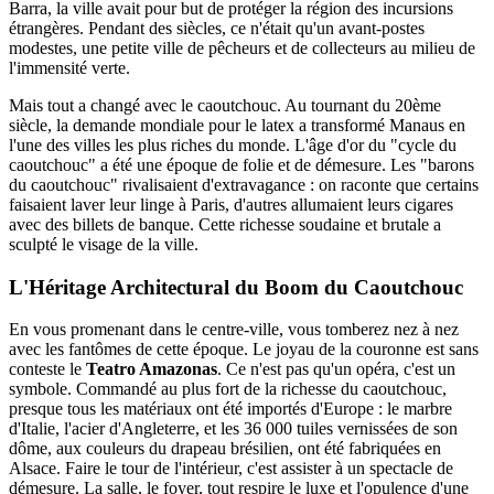
Barra, la ville avait pour but de protéger la région des incursions
étrangères. Pendant des siècles, ce n'était qu'un avant-postes
modestes, une petite ville de pêcheurs et de collecteurs au milieu de
l'immensité verte.
Mais tout a changé avec le caoutchouc. Au tournant du 20ème
siècle, la demande mondiale pour le latex a transformé Manaus en
l'une des villes les plus riches du monde. L'âge d'or du "cycle du
caoutchouc" a été une époque de folie et de démesure. Les "barons
du caoutchouc" rivalisaient d'extravagance : on raconte que certains
faisaient laver leur linge à Paris, d'autres allumaient leurs cigares
avec des billets de banque. Cette richesse soudaine et brutale a
sculpté le visage de la ville.
L'Héritage Architectural du Boom du Caoutchouc
En vous promenant dans le centre-ville, vous tomberez nez à nez
avec les fantômes de cette époque. Le joyau de la couronne est sans
conteste le
Teatro Amazonas
. Ce n'est pas qu'un opéra, c'est un
symbole. Commandé au plus fort de la richesse du caoutchouc,
presque tous les matériaux ont été importés d'Europe : le marbre
d'Italie, l'acier d'Angleterre, et les 36 000 tuiles vernissées de son
dôme, aux couleurs du drapeau brésilien, ont été fabriquées en
Alsace. Faire le tour de l'intérieur, c'est assister à un spectacle de
démesure. La salle, le foyer, tout respire le luxe et l'opulence d'une