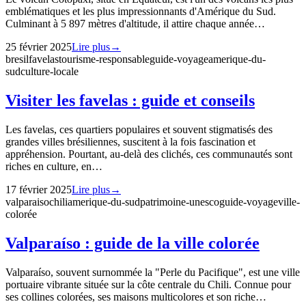
emblématiques et les plus impressionnants d'Amérique du Sud.
Culminant à 5 897 mètres d'altitude, il attire chaque année…
25 février 2025
Lire plus
→
bresil
favelas
tourisme-responsable
guide-voyage
amerique-du-
sud
culture-locale
Visiter les favelas : guide et conseils
Les favelas, ces quartiers populaires et souvent stigmatisés des
grandes villes brésiliennes, suscitent à la fois fascination et
appréhension. Pourtant, au-delà des clichés, ces communautés sont
riches en culture, en…
17 février 2025
Lire plus
→
valparaiso
chili
amerique-du-sud
patrimoine-unesco
guide-voyage
ville-
colorée
Valparaíso : guide de la ville colorée
Valparaíso, souvent surnommée la "Perle du Pacifique", est une ville
portuaire vibrante située sur la côte centrale du Chili. Connue pour
ses collines colorées, ses maisons multicolores et son riche…