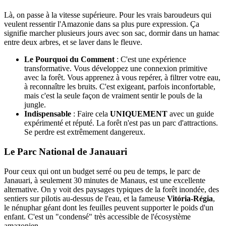
Là, on passe à la vitesse supérieure. Pour les vrais baroudeurs qui
veulent ressentir l'Amazonie dans sa plus pure expression. Ça
signifie marcher plusieurs jours avec son sac, dormir dans un hamac
entre deux arbres, et se laver dans le fleuve.
Le Pourquoi du Comment
: C'est une expérience
transformative. Vous développez une connexion primitive
avec la forêt. Vous apprenez à vous repérer, à filtrer votre eau,
à reconnaître les bruits. C'est exigeant, parfois inconfortable,
mais c'est la seule façon de vraiment sentir le pouls de la
jungle.
Indispensable
: Faire cela
UNIQUEMENT
avec un guide
expérimenté et réputé. La forêt n'est pas un parc d'attractions.
Se perdre est extrêmement dangereux.
Le Parc National de Janauari
Pour ceux qui ont un budget serré ou peu de temps, le parc de
Janauari, à seulement 30 minutes de Manaus, est une excellente
alternative. On y voit des paysages typiques de la forêt inondée, des
sentiers sur pilotis au-dessus de l'eau, et la fameuse
Vitória-Régia
,
le nénuphar géant dont les feuilles peuvent supporter le poids d'un
enfant. C'est un "condensé" très accessible de l'écosystème
amazonien.