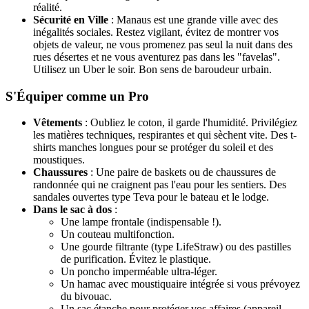
réalité.
Sécurité en Ville
: Manaus est une grande ville avec des
inégalités sociales. Restez vigilant, évitez de montrer vos
objets de valeur, ne vous promenez pas seul la nuit dans des
rues désertes et ne vous aventurez pas dans les "favelas".
Utilisez un Uber le soir. Bon sens de baroudeur urbain.
S'Équiper comme un Pro
Vêtements
: Oubliez le coton, il garde l'humidité. Privilégiez
les matières techniques, respirantes et qui sèchent vite. Des t-
shirts manches longues pour se protéger du soleil et des
moustiques.
Chaussures
: Une paire de baskets ou de chaussures de
randonnée qui ne craignent pas l'eau pour les sentiers. Des
sandales ouvertes type Teva pour le bateau et le lodge.
Dans le sac à dos
:
Une lampe frontale (indispensable !).
Un couteau multifonction.
Une gourde filtrante (type LifeStraw) ou des pastilles
de purification. Évitez le plastique.
Un poncho imperméable ultra-léger.
Un hamac avec moustiquaire intégrée si vous prévoyez
du bivouac.
Un sac étanche pour protéger vos affaires (appareil