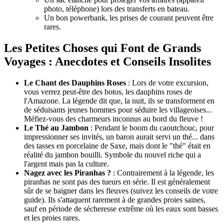
photo, téléphone) lors des transferts en bateau.
Un bon powerbank, les prises de courant peuvent être
rares.
Les Petites Choses qui Font de Grands
Voyages : Anecdotes et Conseils Insolites
Le Chant des Dauphins Roses
: Lors de votre excursion,
vous verrez peut-être des botos, les dauphins roses de
l'Amazone. La légende dit que, la nuit, ils se transforment en
de séduisants jeunes hommes pour séduire les villageoises...
Méfiez-vous des charmeurs inconnus au bord du fleuve !
Le Thé au Jambon
: Pendant le boom du caoutchouc, pour
impressionner ses invités, un baron aurait servi un thé... dans
des tasses en porcelaine de Saxe, mais dont le "thé" était en
réalité du jambon bouilli. Symbole du nouvel riche qui a
l'argent mais pas la culture.
Nagez avec les Piranhas ?
: Contrairement à la légende, les
piranhas ne sont pas des tueurs en série. Il est généralement
sûr de se baigner dans les fleuves (suivez les conseils de votre
guide). Ils s'attaquent rarement à de grandes proies saines,
sauf en période de sécheresse extrême où les eaux sont basses
et les proies rares.