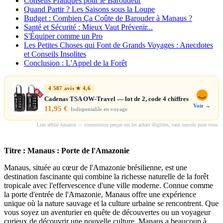
Conseils Pratiques pour le Baroudeur
Quand Partir ? Les Saisons sous la Loupe
Budget : Combien Ça Coûte de Barouder à Manaus ?
Santé et Sécurité : Mieux Vaut Prévenir...
S'Équiper comme un Pro
Les Petites Choses qui Font de Grands Voyages : Anecdotes
et Conseils Insolites
Conclusion : L'Appel de la Forêt
4 587 avis ★ 4,6
Cadenas TSA OW-Travel — lot de 2, code 4 chiffres
Voir →
11,95 €
Indispensable en voyage
Lien affilié Amazon — commission perçue sur les achats éligibles, sans surcoût pour vous.
Titre : Manaus : Porte de l'Amazonie
Manaus, située au cœur de l'Amazonie brésilienne, est une
destination fascinante qui combine la richesse naturelle de la forêt
tropicale avec l'effervescence d'une ville moderne. Connue comme
la porte d'entrée de l'Amazonie, Manaus offre une expérience
unique où la nature sauvage et la culture urbaine se rencontrent. Que
vous soyez un aventurier en quête de découvertes ou un voyageur
curieux de découvrir une nouvelle culture, Manaus a beaucoup à