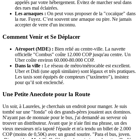
appelés par votre hébergement. Évitez de marcher seul dans
des rues mal éclairées.
Les arnaques :
On peut vous proposer de la "cocaïque" dans
la rue. Fuyez. C’est souvent une arnaque ou pire. Ne jamais
accepter de verre d'un inconnu.
Comment Venir et Se Déplacer
Aéroport (MDE) :
Bien relié au centre-ville. La navette
officielle "Combus" coûte 12.000 COP jusqu'au centre. Un
Uber coûte environ 60.000-80.000 COP.
Dans la ville :
Le réseau de métro/métrocable est excellent.
Uber et Didi (une appli similaire) sont légaux et très pratiques.
Les taxis sont équipés de compteurs ("taxímetro"), insistez
pour qu’il soit enclenché.
Une Petite Anecdote pour la Route
Un soir, à Laureles, je cherchais un endroit pour manger. Je suis
tombé sur une "fonda" où des grands-pères jouaient aux dominos.
N'ayant pas de monnaie pour le bus, j'ai demandé au serveur où
trouver un distributeur. Avant que je n'aie fini ma phrase, un des
vieux messieurs m'a tapoté l'épaule et m'a tendu un billet de 2.000
COP (moins de 0,50€) avec un grand sourire. "Para el bus, joven.