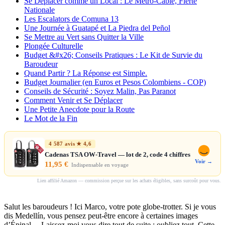
Se Déplacer comme un Local : Le Métro-Cable, Fierté
Nationale
Les Escalators de Comuna 13
Une Journée à Guatapé et La Piedra del Peñol
Se Mettre au Vert sans Quitter la Ville
Plongée Culturelle
Budget &#x26; Conseils Pratiques : Le Kit de Survie du
Baroudeur
Quand Partir ? La Réponse est Simple.
Budget Journalier (en Euros et Pesos Colombiens - COP)
Conseils de Sécurité : Soyez Malin, Pas Paranot
Comment Venir et Se Déplacer
Une Petite Anecdote pour la Route
Le Mot de la Fin
4 587 avis ★ 4,6
Cadenas TSA OW-Travel — lot de 2, code 4 chiffres
Voir →
11,95 €
Indispensable en voyage
Lien affilié Amazon — commission perçue sur les achats éligibles, sans surcoût pour vous.
Salut les baroudeurs ! Ici Marco, votre pote globe-trotter. Si je vous
dis Medellín, vous pensez peut-être encore à certaines images
d’Épinal… Laissez-moi vous dire tout de suite : oubliez tout. Cette