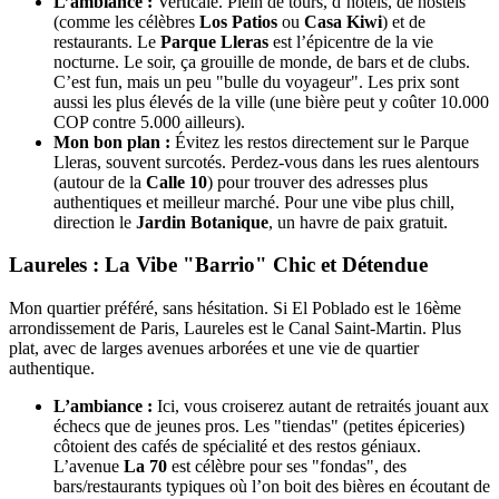
L’ambiance :
Verticale. Plein de tours, d’hôtels, de hostels
(comme les célèbres
Los Patios
ou
Casa Kiwi
) et de
restaurants. Le
Parque Lleras
est l’épicentre de la vie
nocturne. Le soir, ça grouille de monde, de bars et de clubs.
C’est fun, mais un peu "bulle du voyageur". Les prix sont
aussi les plus élevés de la ville (une bière peut y coûter 10.000
COP contre 5.000 ailleurs).
Mon bon plan :
Évitez les restos directement sur le Parque
Lleras, souvent surcotés. Perdez-vous dans les rues alentours
(autour de la
Calle 10
) pour trouver des adresses plus
authentiques et meilleur marché. Pour une vibe plus chill,
direction le
Jardin Botanique
, un havre de paix gratuit.
Laureles : La Vibe "Barrio" Chic et Détendue
Mon quartier préféré, sans hésitation. Si El Poblado est le 16ème
arrondissement de Paris, Laureles est le Canal Saint-Martin. Plus
plat, avec de larges avenues arborées et une vie de quartier
authentique.
L’ambiance :
Ici, vous croiserez autant de retraités jouant aux
échecs que de jeunes pros. Les "tiendas" (petites épiceries)
côtoient des cafés de spécialité et des restos géniaux.
L’avenue
La 70
est célèbre pour ses "fondas", des
bars/restaurants typiques où l’on boit des bières en écoutant de