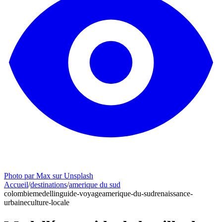
Photo par Max sur Unsplash
Accueil
/
destinations
/
amerique du sud
colombie
medellin
guide-voyage
amerique-du-sud
renaissance-
urbaine
culture-locale