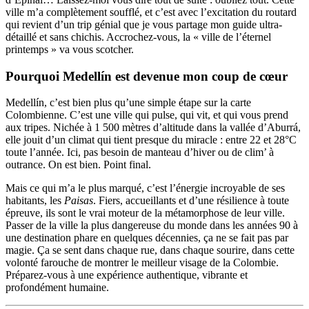
ville m’a complètement soufflé, et c’est avec l’excitation du routard
qui revient d’un trip génial que je vous partage mon guide ultra-
détaillé et sans chichis. Accrochez-vous, la « ville de l’éternel
printemps » va vous scotcher.
Pourquoi Medellín est devenue mon coup de cœur
Medellín, c’est bien plus qu’une simple étape sur la carte
Colombienne. C’est une ville qui pulse, qui vit, et qui vous prend
aux tripes. Nichée à 1 500 mètres d’altitude dans la vallée d’Aburrá,
elle jouit d’un climat qui tient presque du miracle : entre 22 et 28°C
toute l’année. Ici, pas besoin de manteau d’hiver ou de clim’ à
outrance. On est bien. Point final.
Mais ce qui m’a le plus marqué, c’est l’énergie incroyable de ses
habitants, les
Paisas
. Fiers, accueillants et d’une résilience à toute
épreuve, ils sont le vrai moteur de la métamorphose de leur ville.
Passer de la ville la plus dangereuse du monde dans les années 90 à
une destination phare en quelques décennies, ça ne se fait pas par
magie. Ça se sent dans chaque rue, dans chaque sourire, dans cette
volonté farouche de montrer le meilleur visage de la Colombie.
Préparez-vous à une expérience authentique, vibrante et
profondément humaine.