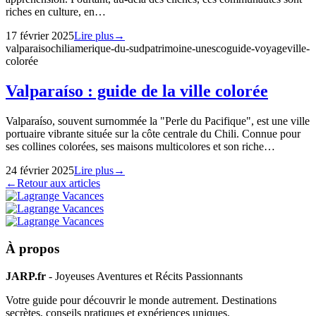
riches en culture, en…
17 février 2025
Lire plus
→
valparaiso
chili
amerique-du-sud
patrimoine-unesco
guide-voyage
ville-
colorée
Valparaíso : guide de la ville colorée
Valparaíso, souvent surnommée la "Perle du Pacifique", est une ville
portuaire vibrante située sur la côte centrale du Chili. Connue pour
ses collines colorées, ses maisons multicolores et son riche…
24 février 2025
Lire plus
→
←
Retour aux articles
À propos
JARP.fr
- Joyeuses Aventures et Récits Passionnants
Votre guide pour découvrir le monde autrement. Destinations
secrètes, conseils pratiques et expériences uniques.