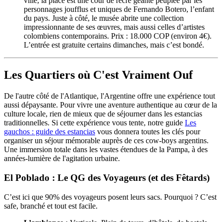
ville, la place est une cour de récré géante peuplée par les
personnages joufflus et uniques de Fernando Botero, l’enfant
du pays. Juste à côté, le musée abrite une collection
impressionnante de ses œuvres, mais aussi celles d’artistes
colombiens contemporains. Prix : 18.000 COP (environ 4€).
L’entrée est gratuite certains dimanches, mais c’est bondé.
Les Quartiers où C'est Vraiment Ouf
De l'autre côté de l'Atlantique, l'Argentine offre une expérience tout
aussi dépaysante. Pour vivre une aventure authentique au cœur de la
culture locale, rien de mieux que de séjourner dans les estancias
traditionnelles. Si cette expérience vous tente, notre guide
Les
gauchos : guide des estancias
vous donnera toutes les clés pour
organiser un séjour mémorable auprès de ces cow-boys argentins.
Une immersion totale dans les vastes étendues de la Pampa, à des
années-lumière de l'agitation urbaine.
El Poblado : Le QG des Voyageurs (et des Fêtards)
C’est ici que 90% des voyageurs posent leurs sacs. Pourquoi ? C’est
safe, branché et tout est facile.