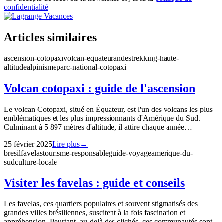
confidentialité
Articles similaires
ascension-cotopaxi
volcan-equateur
andes
trekking-haute-
altitude
alpinisme
parc-national-cotopaxi
Volcan cotopaxi : guide de l'ascension
Le volcan Cotopaxi, situé en Équateur, est l'un des volcans les plus
emblématiques et les plus impressionnants d'Amérique du Sud.
Culminant à 5 897 mètres d'altitude, il attire chaque année…
25 février 2025
Lire plus
→
bresil
favelas
tourisme-responsable
guide-voyage
amerique-du-
sud
culture-locale
Visiter les favelas : guide et conseils
Les favelas, ces quartiers populaires et souvent stigmatisés des
grandes villes brésiliennes, suscitent à la fois fascination et
appréhension. Pourtant, au-delà des clichés, ces communautés sont