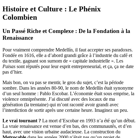
Histoire et Culture : Le Phénix
Colombien
Un Passé Riche et Complexe : De la Fondation à la
Renaissance
Pour vraiment comprendre Medellín, il faut accepter ses paradoxes.
Fondée en 1616, elle a d’abord grandi grâce à l’industrie du café et
du textile, gagnant son surnom de « capitale industrielle ». Les
Paisas
sont réputés pour leur esprit entrepreneurial, et ça, ça ne date
pas d’hier.
Mais bon, on va pas se mentir, le gros du sujet, c’est la période
sombre. Dans les années 80-90, le nom de Medellín était synonyme
d’un seul homme : Pablo Escobar. L’économie était sous emprise, la
violence omniprésente. J’ai discuté avec des locaux de ma
génération (la trentaine) qui m’ont raconté avoir grandi avec
l’interdiction de sortir après une certaine heure. Imaginez un peu.
Le vrai tournant ?
La mort d’Escobar en 1993 n’a été qu’un début.
La vraie renaissance est venue d’en bas, des communautés, et d’en
haut, avec une vision urbaine audacieuse. La construction du
Metrocable
dans les années 2000 n’était pas qu’un projet de