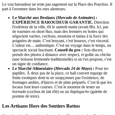
Le vrai baroudeur ne reste pas sagement sur la Place des Ponchos. Il
part à l'aventure dans les rues alentours.
Le Marché aux Bestiaux (
Mercado de Animales
) :
EXPÉRIENCE BAROUDEUR GARANTIE.
Direction
l'extérieur de la ville, tôt le samedi matin (avant 8h). Ici, pas
de touristes en short fluo, mais des fermiers en bottes qui
négocient vaches, cochons, moutons et lamas à la force des
poignées de main. C'est bruyant, c'est boueux, c'est visceral.
L'odeur est… authentique. C'est un voyage dans le temps, un
spectacle social fascinant.
Conseil du pro :
Sois discret,
prends des photos à distance avec respect, et goûte au
chicha
(une boisson fermentée traditionnelle) si on t'en propose, c'est
un signe de confiance.
Le Marché Alimentaire (
Mercado 24 de Mayo
) :
Pour tes
papilles. À deux pas de la place, ce hall couvert regorge de
fruits exotiques dont tu ne soupçonnes pas l'existence, de
fromages andins, d'épices et de plats préparés. C'est là que les
locaux font leurs courses. C'est le moment de tester un
hornado
(cochon de lait rôti) ou un
llapingacho
(galette de
pomme de terre).
Les Artisans Hors des Sentiers Battus