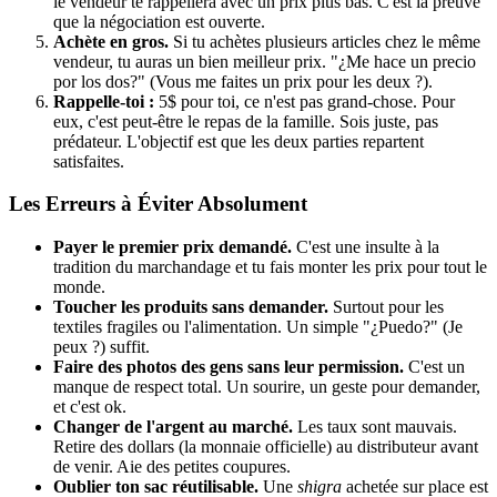
le vendeur te rappellera avec un prix plus bas. C'est la preuve
que la négociation est ouverte.
Achète en gros.
Si tu achètes plusieurs articles chez le même
vendeur, tu auras un bien meilleur prix. "¿Me hace un precio
por los dos?" (Vous me faites un prix pour les deux ?).
Rappelle-toi :
5$ pour toi, ce n'est pas grand-chose. Pour
eux, c'est peut-être le repas de la famille. Sois juste, pas
prédateur. L'objectif est que les deux parties repartent
satisfaites.
Les Erreurs à Éviter Absolument
Payer le premier prix demandé.
C'est une insulte à la
tradition du marchandage et tu fais monter les prix pour tout le
monde.
Toucher les produits sans demander.
Surtout pour les
textiles fragiles ou l'alimentation. Un simple "¿Puedo?" (Je
peux ?) suffit.
Faire des photos des gens sans leur permission.
C'est un
manque de respect total. Un sourire, un geste pour demander,
et c'est ok.
Changer de l'argent au marché.
Les taux sont mauvais.
Retire des dollars (la monnaie officielle) au distributeur avant
de venir. Aie des petites coupures.
Oublier ton sac réutilisable.
Une
shigra
achetée sur place est