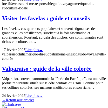
bresil
favelas
tourisme-responsable
guide-voyage
amerique-du-
sud
culture-locale
Visiter les favelas : guide et conseils
Les favelas, ces quartiers populaires et souvent stigmatisés des
grandes villes brésiliennes, suscitent à la fois fascination et
appréhension. Pourtant, au-delà des clichés, ces communautés sont
riches en culture, en…
17 février 2025
Lire plus
→
valparaiso
chili
amerique-du-sud
patrimoine-unesco
guide-voyage
ville-
colorée
Valparaíso : guide de la ville colorée
Valparaíso, souvent surnommée la "Perle du Pacifique", est une ville
portuaire vibrante située sur la côte centrale du Chili. Connue pour
ses collines colorées, ses maisons multicolores et son riche…
24 février 2025
Lire plus
→
←
Retour aux articles