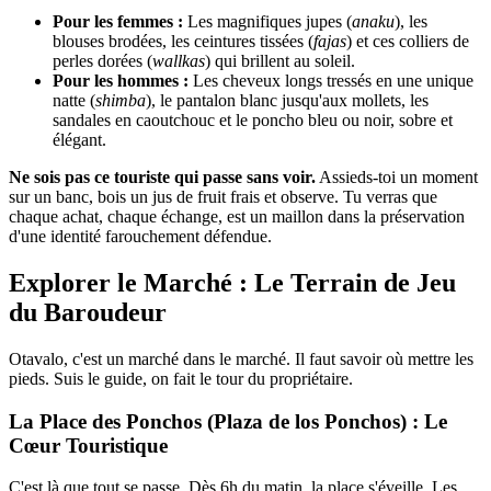
Pour les femmes :
Les magnifiques jupes (
anaku
), les
blouses brodées, les ceintures tissées (
fajas
) et ces colliers de
perles dorées (
wallkas
) qui brillent au soleil.
Pour les hommes :
Les cheveux longs tressés en une unique
natte (
shimba
), le pantalon blanc jusqu'aux mollets, les
sandales en caoutchouc et le poncho bleu ou noir, sobre et
élégant.
Ne sois pas ce touriste qui passe sans voir.
Assieds-toi un moment
sur un banc, bois un jus de fruit frais et observe. Tu verras que
chaque achat, chaque échange, est un maillon dans la préservation
d'une identité farouchement défendue.
Explorer le Marché : Le Terrain de Jeu
du Baroudeur
Otavalo, c'est un marché dans le marché. Il faut savoir où mettre les
pieds. Suis le guide, on fait le tour du propriétaire.
La Place des Ponchos (Plaza de los Ponchos) : Le
Cœur Touristique
C'est là que tout se passe. Dès 6h du matin, la place s'éveille. Les