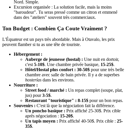
Nord. Simple.
Excursion organisée : La solution facile, mais la moins
"baroudeur". Tu seras pressé comme un citron et emmené
dans des "ateliers" souvent très commerciaux.
Ton Budget : Combien Ça Coute Vraiment ?
L'Équateur est un pays très abordable. Mais à Otavalo, les prix
peuvent flamber si tu as une tête de touriste.
Hébergement :
Auberge de jeunesse (hostal) :
Une nuit en dortoir,
c'est
5-10$
. Une chambre privée basique,
15-25$
.
Hôtel/Hostal plus confort :
30-50$
pour une très belle
chambre avec salle de bain privée. Il y a de superbes
hosterías
dans les environs.
Nourriture :
Street food / marché :
Un repas complet (soupe, plat,
jus) pour
3-5$
.
Restaurant "touristique" :
8-15$
pour un bon repas.
Souvenirs :
C'est là que la négociation fait la différence.
Un poncho basique :
Prix affiché 25-30$. Prix cible
après négociation :
15-20$
.
Un tapis moyen :
Prix affiché 40-50$. Prix cible :
25-
35$
.