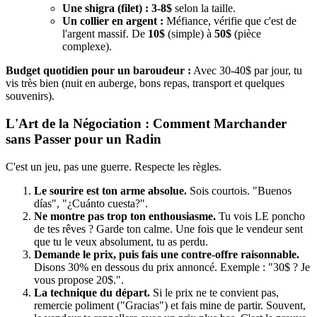
Une shigra (filet) :
3-8$
selon la taille.
Un collier en argent :
Méfiance, vérifie que c'est de
l'argent massif. De
10$
(simple) à
50$
(pièce
complexe).
Budget quotidien pour un baroudeur :
Avec 30-40$ par jour, tu
vis très bien (nuit en auberge, bons repas, transport et quelques
souvenirs).
L'Art de la Négociation : Comment Marchander
sans Passer pour un Radin
C'est un jeu, pas une guerre. Respecte les règles.
Le sourire est ton arme absolue.
Sois courtois. "Buenos
días", "¿Cuánto cuesta?".
Ne montre pas trop ton enthousiasme.
Tu vois LE poncho
de tes rêves ? Garde ton calme. Une fois que le vendeur sent
que tu le veux absolument, tu as perdu.
Demande le prix, puis fais une contre-offre raisonnable.
Disons 30% en dessous du prix annoncé. Exemple : "30$ ? Je
vous propose 20$.".
La technique du départ.
Si le prix ne te convient pas,
remercie poliment ("Gracias") et fais mine de partir. Souvent,