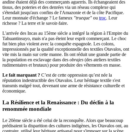
andine étaient déjà des commerçants aguerris. Ils échangeaient des
tissus, des poteries et des denrées via un réseau complexe qui
s'étendait jusqu'aux confins de l'Amazonie et de la côte Pacifique.
Leur monnaie d'échange ? Le fameux
"trueque"
ou
troc
. Leur
richesse ? La terre et le savoir-faire.
L'arrivée des Incas au 15ème siècle a intégré la région à l'Empire du
Tahuantinsuyo, mais n'a pas éteint leur esprit commerçant. Le choc
fut bien plus violent avec la conquête espagnole. Les colons,
impressionnés par la qualité exceptionnelle des textiles Otavalos, ont
vite mis la main sur cette manne. Ils ont réduit une grande partie de
la population en esclavage dans des
obrajes
(des ateliers textiles
rudimentaires et brutaux) pour produire des vêtements en masse.
Le fait marquant ?
C’est de cette oppression qu’est née la
réputation indestructible des Otavalos. Leur héritage textile s'est
transmis malgré tout, devenant une arme de résistance culturelle et
économique.
La Résilience et la Renaissance : Du déclin à la
renommée mondiale
Le 20ème siècle a été celui de la reconquête. Alors que beaucoup
prédisaient la disparition des cultures indigènes, les Otavalos ont, au
contraire, utilisé leur héritage artisanal pour s'imposer sur la scène