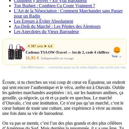
Comment y arriver ? En Vrai Baroudeur
Ton Budget : Combien Ça Coute Vraiment ?
L'Art de la Négociation : Comment Marchander sans Passer
pour un Radin
Les Erreurs à Éviter Absolument
Au-Delà du Marché : Les Pépites des Alentours
Les Anecdotes du Vieux Baroudeur
4 587 avis ★ 4,6
Cadenas TSA OW-Travel — lot de 2, code 4 chiffres
Voir →
11,95 €
Indispensable en voyage
Lien affilié Amazon — commission perçue sur les achats éligibles, sans surcoût pour vous.
Écoute, si tu cherches un vrai coup de cœur en Équateur, un endroit
qui sent encore l’authentique et le vécu, arrête-toi à Otavalo. Oublie
les galeries marchandes aseptisées : ici, sur les hauteurs andines, ça
grouille, ça négocie, ça rit et ça parle en quechua. Le marché
d’Otavalo, c’est une institution. Ce n’est pas qu’un marché, c’est le
cœur battant de toute une culture, une expérience à vivre au moins
une fois dans sa vie de baroudeur.
On va pas se mentir, c’est l’un des plus grands et des plus célèbres
d’Amérique du Sud. Mais derrière la renommée, il y a une âme. Tu