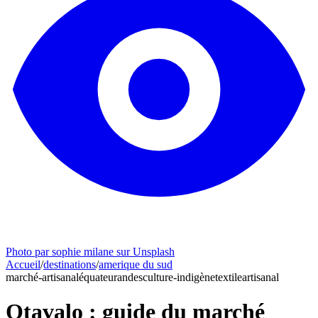
Photo par sophie milane sur Unsplash
Accueil
/
destinations
/
amerique du sud
marché-artisanal
équateur
andes
culture-indigène
textile
artisanal
Otavalo : guide du marché