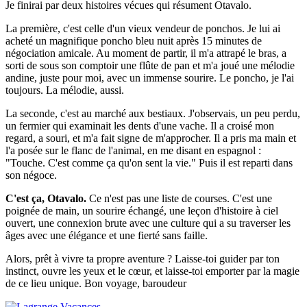
Je finirai par deux histoires vécues qui résument Otavalo.
La première, c'est celle d'un vieux vendeur de ponchos. Je lui ai
acheté un magnifique poncho bleu nuit après 15 minutes de
négociation amicale. Au moment de partir, il m'a attrapé le bras, a
sorti de sous son comptoir une flûte de pan et m'a joué une mélodie
andine, juste pour moi, avec un immense sourire. Le poncho, je l'ai
toujours. La mélodie, aussi.
La seconde, c'est au marché aux bestiaux. J'observais, un peu perdu,
un fermier qui examinait les dents d'une vache. Il a croisé mon
regard, a souri, et m'a fait signe de m'approcher. Il a pris ma main et
l'a posée sur le flanc de l'animal, en me disant en espagnol :
"Touche. C'est comme ça qu'on sent la vie." Puis il est reparti dans
son négoce.
C'est ça, Otavalo.
Ce n'est pas une liste de courses. C'est une
poignée de main, un sourire échangé, une leçon d'histoire à ciel
ouvert, une connexion brute avec une culture qui a su traverser les
âges avec une élégance et une fierté sans faille.
Alors, prêt à vivre ta propre aventure ? Laisse-toi guider par ton
instinct, ouvre les yeux et le cœur, et laisse-toi emporter par la magie
de ce lieu unique. Bon voyage, baroudeur