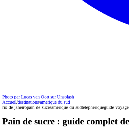
Photo par Lucas van Oort sur Unsplash
Accueil
/
destinations
/
amerique du sud
rio-de-janeiro
pain-de-sucre
amerique-du-sud
telepherique
guide-voyage
Pain de sucre : guide complet de 