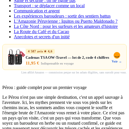
Santé et sécurité : on ne rigole pas
Transport : se déplacer comme un local
Communication et argent
Les expériences baroudeurs : sortir des sentiers battus
L'Amazonie Péruvienne : Iquitos ou Puerto Maldonado ?
La Côte Nord : pour les surfeurs et les amateurs d'histoire
La Route du Café et du Cacao
Anecdotes et secrets d'un initié
4 587 avis ★ 4,6
Cadenas TSA OW-Travel — lot de 2, code 4 chiffres
Voir →
11,95 €
Indispensable en voyage
Lien affilié Amazon — commission perçue sur les achats éligibles, sans surcoût pour vous.
Pérou : guide complet pour un premier voyage
Le Pérou n'est pas une simple destination, c'est un appel sauvage à
l'aventure. Ici, les mythes prennent vie sous vos pieds sur les
chemins incas, les sommets andins vous coupent le souffle et
l'énergie brute de l'Amazonie vous remet à votre place. Ce n'est pas
un pays qu'on visite, c'est un pays qui vous transforme. Que vous
soyez un baroudeur en herbe ou un routard confirmé, ce guide est
votre passeport pour découvrir les trésors cachés et les expériences