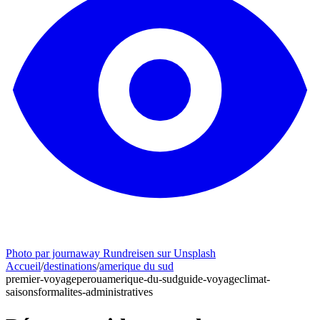
Photo par journaway Rundreisen sur Unsplash
Accueil
/
destinations
/
amerique du sud
premier-voyage
perou
amerique-du-sud
guide-voyage
climat-
saisons
formalites-administratives