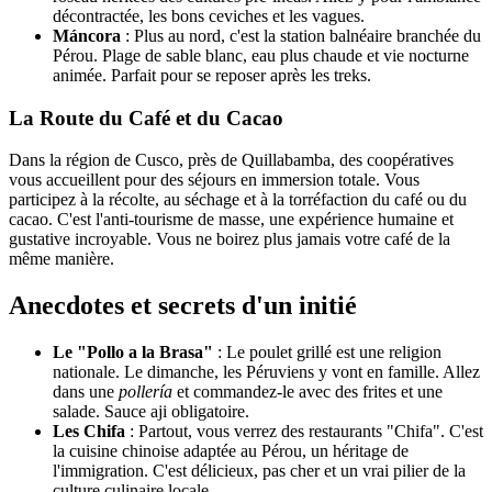
décontractée, les bons ceviches et les vagues.
Máncora
: Plus au nord, c'est la station balnéaire branchée du
Pérou. Plage de sable blanc, eau plus chaude et vie nocturne
animée. Parfait pour se reposer après les treks.
La Route du Café et du Cacao
Dans la région de Cusco, près de Quillabamba, des coopératives
vous accueillent pour des séjours en immersion totale. Vous
participez à la récolte, au séchage et à la torréfaction du café ou du
cacao. C'est l'anti-tourisme de masse, une expérience humaine et
gustative incroyable. Vous ne boirez plus jamais votre café de la
même manière.
Anecdotes et secrets d'un initié
Le "Pollo a la Brasa"
: Le poulet grillé est une religion
nationale. Le dimanche, les Péruviens y vont en famille. Allez
dans une
pollería
et commandez-le avec des frites et une
salade. Sauce aji obligatoire.
Les Chifa
: Partout, vous verrez des restaurants "Chifa". C'est
la cuisine chinoise adaptée au Pérou, un héritage de
l'immigration. C'est délicieux, pas cher et un vrai pilier de la
culture culinaire locale.