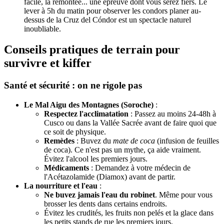
facile, la remontée... une épreuve dont vous serez fiers. Le
lever à 5h du matin pour observer les condors planer au-
dessus de la Cruz del Cóndor est un spectacle naturel
inoubliable.
Conseils pratiques de terrain pour
survivre et kiffer
Santé et sécurité : on ne rigole pas
Le Mal Aigu des Montagnes (Soroche)
:
Respectez l'acclimatation
: Passez au moins 24-48h à
Cusco ou dans la Vallée Sacrée avant de faire quoi que
ce soit de physique.
Remèdes
: Buvez du
mate de coca
(infusion de feuilles
de coca). Ce n'est pas un mythe, ça aide vraiment.
Évitez l'alcool les premiers jours.
Médicaments
: Demandez à votre médecin de
l'Acétazolamide (Diamox) avant de partir.
La nourriture et l'eau
:
Ne buvez jamais l'eau du robinet
. Même pour vous
brosser les dents dans certains endroits.
Évitez les crudités, les fruits non pelés et la glace dans
les petits stands de rue les premiers jours.