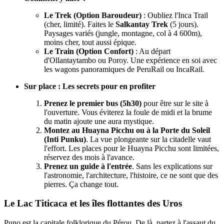
Le Trek (Option Baroudeur)
: Oubliez l'Inca Trail
(cher, limité). Faites le
Salkantay Trek
(5 jours).
Paysages variés (jungle, montagne, col à 4 600m),
moins cher, tout aussi épique.
Le Train (Option Confort)
: Au départ
d'Ollantaytambo ou Poroy. Une expérience en soi avec
les wagons panoramiques de PeruRail ou IncaRail.
Sur place : Les secrets pour en profiter
Prenez le premier bus (5h30)
pour être sur le site à
l'ouverture. Vous éviterez la foule de midi et la brume
du matin ajoute une aura mystique.
Montez au Huayna Picchu ou à la Porte du Soleil
(Inti Punku)
. La vue plongeante sur la citadelle vaut
l'effort. Les places pour le Huayna Picchu sont limitées,
réservez des mois à l'avance.
Prenez un guide à l'entrée
. Sans les explications sur
l'astronomie, l'architecture, l'histoire, ce ne sont que des
pierres. Ça change tout.
Le Lac Titicaca et les îles flottantes des Uros
Puno est la capitale folklorique du Pérou. De là, partez à l'assaut du