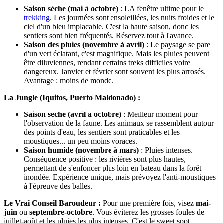
Saison sèche (mai à octobre)
: LA fenêtre ultime pour le
trekking
. Les journées sont ensoleillées, les nuits froides et le
ciel d'un bleu implacable. C'est la haute saison, donc les
sentiers sont bien fréquentés. Réservez tout à l'avance.
Saison des pluies (novembre à avril)
: Le paysage se pare
d'un vert éclatant, c'est magnifique. Mais les pluies peuvent
être diluviennes, rendant certains treks difficiles voire
dangereux. Janvier et février sont souvent les plus arrosés.
Avantage : moins de monde.
La Jungle (Iquitos, Puerto Maldonado) :
Saison sèche (avril à octobre)
: Meilleur moment pour
l'observation de la faune. Les animaux se rassemblent autour
des points d'eau, les sentiers sont praticables et les
moustiques... un peu moins voraces.
Saison humide (novembre à mars)
: Pluies intenses.
Conséquence positive : les rivières sont plus hautes,
permettant de s'enfoncer plus loin en bateau dans la forêt
inondée. Expérience unique, mais prévoyez l'anti-moustiques
à l'épreuve des balles.
Le Vrai Conseil Baroudeur :
Pour une première fois, visez
mai-
juin
ou
septembre-octobre
. Vous éviterez les grosses foules de
juillet-août et les pluies les plus intenses. C'est le sweet spot.