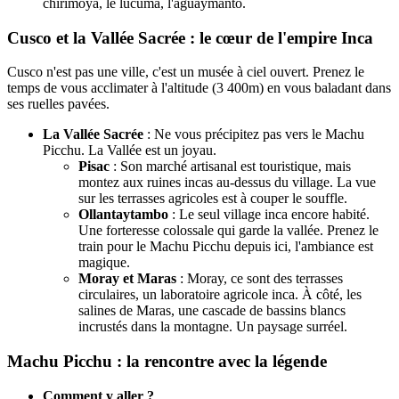
chirimoya, le lucuma, l'aguaymanto.
Cusco et la Vallée Sacrée : le cœur de l'empire Inca
Cusco n'est pas une ville, c'est un musée à ciel ouvert. Prenez le
temps de vous acclimater à l'altitude (3 400m) en vous baladant dans
ses ruelles pavées.
La Vallée Sacrée
: Ne vous précipitez pas vers le Machu
Picchu. La Vallée est un joyau.
Pisac
: Son marché artisanal est touristique, mais
montez aux ruines incas au-dessus du village. La vue
sur les terrasses agricoles est à couper le souffle.
Ollantaytambo
: Le seul village inca encore habité.
Une forteresse colossale qui garde la vallée. Prenez le
train pour le Machu Picchu depuis ici, l'ambiance est
magique.
Moray et Maras
: Moray, ce sont des terrasses
circulaires, un laboratoire agricole inca. À côté, les
salines de Maras, une cascade de bassins blancs
incrustés dans la montagne. Un paysage surréel.
Machu Picchu : la rencontre avec la légende
Comment y aller ?