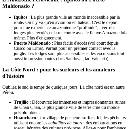
Maldonado ?
Iquitos
: La plus grande ville au monde inaccessible par la
route. On n'y va qu'en avion ou en bateau. C'est le départ
pour une expérience amazonienne "profonde", avec des
lodges plus reculés et la rencontre avec le fleuve Amazone lui-
même. Plus d'engagement.
Puerto Maldonado
: Plus facile d'accès (vol court depuis
Cusco ou Lima). Parfait pour un premier contact avec la
jungle. Les lodges sont plus accessibles et les excursions tout
aussi impressionnantes (lacs Sandoval, lac Valencia).
La Côte Nord : pour les surfeurs et les amateurs
d'histoire
Oubliez le sud le temps de quelques jours. La côte nord est un autre
Pérou.
Trujillo
: Découvrez les immenses et impressionnantes ruines
de Chan Chan, la plus grande ville de terre crue du monde
précolombien.
Huanchaco
: Un village de pêcheurs surfers. Ici, les pêcheurs
utilisent encore les
caballitos de totora
, des embarcations en
roseau héritées des cultures pré-incas. Allez-y pour l'ambiance