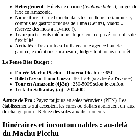
Hébergement
: Hôtels de charme (
boutique hotels
), lodges de
luxe en Amazonie.
Nourriture
: Carte blanche dans les meilleurs restaurants, y
compris les gastronomiques de Lima (Central, Maido...
réservez des mois à l'avance !).
Transports
: Vols intérieurs, trajets en taxi privé pour plus de
flexibilité.
Activités
: Trek du Inca Trail avec une agence haut de
gamme, expéditions sur-mesure, lodges tout inclus en forêt.
Le Pense-Bête Budget :
Entrée Machu Picchu + Huayna Picchu
: ~65€
Billet d'avion Lima-Cusco
: 80-150€ (si acheté à l'avance)
Tour en Amazonie (4j/3n)
: 250-500€ selon le confort
Trek du Salkantay (5j)
: 200-400€
Astuce de Pro :
Payez toujours en soles péruviens (PEN). Les
établissements qui acceptent les euros ou dollars appliquent un taux
de change pourri. Retirez des soles aux distributeurs.
Itinéraires et incontournables : au-delà
du Machu Picchu