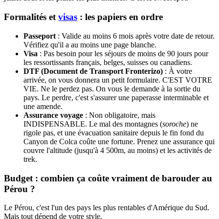
Formalités et
visas
: les papiers en ordre
Passeport
: Valide au moins 6 mois après votre date de retour.
Vérifiez qu'il a au moins une page blanche.
Visa
: Pas besoin pour les séjours de moins de 90 jours pour
les ressortissants français, belges, suisses ou canadiens.
DTF (Document de Transport Fronterizo)
: À votre
arrivée, on vous donnera un petit formulaire. C'EST VOTRE
VIE. Ne le perdez pas. On vous le demande à la sortie du
pays. Le perdre, c'est s'assurer une paperasse interminable et
une amende.
Assurance voyage
: Non obligatoire, mais
INDISPENSABLE. Le mal des montagnes (
soroche
) ne
rigole pas, et une évacuation sanitaire depuis le fin fond du
Canyon de Colca coûte une fortune. Prenez une assurance qui
couvre l'altitude (jusqu'à 4 500m, au moins) et les activités de
trek.
Budget : combien ça coûte vraiment de barouder au
Pérou ?
Le Pérou, c'est l'un des pays les plus rentables d'Amérique du Sud.
Mais tout dépend de votre style.