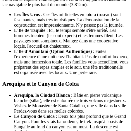
lac navigable le plus haut du monde (3 812m).
Les Îles Uros
: Ces îles artificielles en totora (roseau) sont
fascinantes, mais très touristiques. La démonstration de la
construction est impressionnante. N'y passez pas la journée.
L'Île de Taquile
: Ici, le temps semble s'être arrêté. Les
hommes tricotent (ils sont experts) et les femmes filent. Les
paysages sont somptueux. Mangez dans une coopérative
locale, l'accueil est chaleureux.
L'Île d'Amantani (Option Authentique)
: Faites
l'expérience d'une nuit chez l'habitant. Pas de confort luxueux,
mais une immersion totale. Les familles vous accueillent, vous
préparent des repas simples et le soir, une fête traditionnelle
est organisée avec les locaux. Une perle rare.
Arequipa et le Canyon de Colca
Arequipa, la Ciudad Blanca
: Bâtie en pierre volcanique
blanche (sillar), elle est entourée de trois volcans majestueux.
Visitez le Monastère de Santa Catalina, une ville dans la ville.
Perdez-vous dans ses ruelles colorées.
Le Canyon de Colca
: Deux fois plus profond que le Grand
Canyon. Pour les vrais baroudeurs, le trek jusqu'à l'oasis de
Sangalle au fond du canyon est un must. La descente est