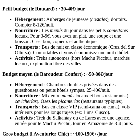
Petit budget (le Routard) : ~30-40€/jour
Hébergement
: Auberges de jeunesse (
hostales
), dortoirs.
Compter 8-12€/nuit.
Nourriture
: Les
menús
du jour dans les petits
comedores
locaux. Pour 3-5€, vous avez un plat, une soupe et une
boisson. C'est bon, copieux et authentique.
Transports
: Bus de nuit en classe économique (Cruz del Sur,
Oltursa). Confortables et vous économisez une nuit d'hôtel.
Activités
: Treks autonomes (hors Machu Picchu), marchés
locaux, exploration libre des villes.
Budget moyen (le Baroudeur Confort) : ~50-80€/jour
Hébergement
: Chambres doubles privées dans des
guesthouses ou petits hôtels sympas. 25-40€/nuit.
Nourriture
: Mix entre
menús
locaux et bons restaurants (
cevicherías
). Osez les
picanterías
(restaurants typiques).
Transports
: Bus en classe VIP (semi-cama ou cama), vols
intérieurs pour les longs trajets (ex: Lima-Cusco).
Activités
: Trek du Salkantay ou de Lares avec une agence,
entrée pour le Machu Picchu, tour en Amazonie de 3-4 jours.
Gros budget (l'Aventurier Chic) : ~100-150€+/jour