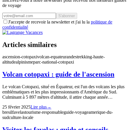
Inscrivez-vous à notre newsletter pour recevoir nos meilleurs guides
de voyage
S'abonner
J'accepte de recevoir la newsletter et j'ai lu la
politique de
confidentialité
Articles similaires
ascension-cotopaxi
volcan-equateur
andes
trekking-haute-
altitude
alpinisme
parc-national-cotopaxi
Volcan cotopaxi : guide de l'ascension
Le volcan Cotopaxi, situé en Équateur, est l'un des volcans les plus
emblématiques et les plus impressionnants d'Amérique du Sud.
Culminant à 5 897 mètres d'altitude, il attire chaque année…
25 février 2025
Lire plus
→
bresil
favelas
tourisme-responsable
guide-voyage
amerique-du-
sud
culture-locale
Visiter les favelas : guide et conseils