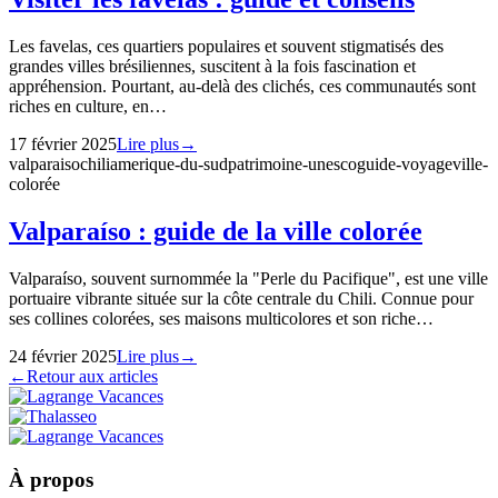
Les favelas, ces quartiers populaires et souvent stigmatisés des
grandes villes brésiliennes, suscitent à la fois fascination et
appréhension. Pourtant, au-delà des clichés, ces communautés sont
riches en culture, en…
17 février 2025
Lire plus
→
valparaiso
chili
amerique-du-sud
patrimoine-unesco
guide-voyage
ville-
colorée
Valparaíso : guide de la ville colorée
Valparaíso, souvent surnommée la "Perle du Pacifique", est une ville
portuaire vibrante située sur la côte centrale du Chili. Connue pour
ses collines colorées, ses maisons multicolores et son riche…
24 février 2025
Lire plus
→
←
Retour aux articles
À propos