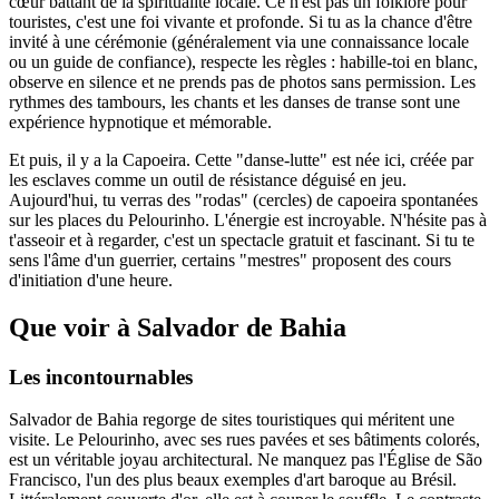
cœur battant de la spiritualité locale. Ce n'est pas un folklore pour
touristes, c'est une foi vivante et profonde. Si tu as la chance d'être
invité à une cérémonie (généralement via une connaissance locale
ou un guide de confiance), respecte les règles : habille-toi en blanc,
observe en silence et ne prends pas de photos sans permission. Les
rythmes des tambours, les chants et les danses de transe sont une
expérience hypnotique et mémorable.
Et puis, il y a la Capoeira. Cette "danse-lutte" est née ici, créée par
les esclaves comme un outil de résistance déguisé en jeu.
Aujourd'hui, tu verras des "rodas" (cercles) de capoeira spontanées
sur les places du Pelourinho. L'énergie est incroyable. N'hésite pas à
t'asseoir et à regarder, c'est un spectacle gratuit et fascinant. Si tu te
sens l'âme d'un guerrier, certains "mestres" proposent des cours
d'initiation d'une heure.
Que voir à Salvador de Bahia
Les incontournables
Salvador de Bahia regorge de sites touristiques qui méritent une
visite. Le Pelourinho, avec ses rues pavées et ses bâtiments colorés,
est un véritable joyau architectural. Ne manquez pas l'Église de São
Francisco, l'un des plus beaux exemples d'art baroque au Brésil.