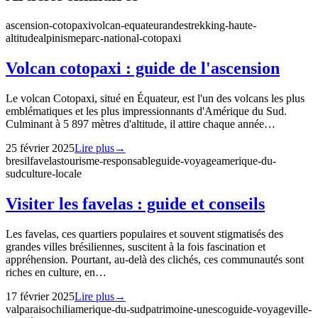
ascension-cotopaxi
volcan-equateur
andes
trekking-haute-
altitude
alpinisme
parc-national-cotopaxi
Volcan cotopaxi : guide de l'ascension
Le volcan Cotopaxi, situé en Équateur, est l'un des volcans les plus
emblématiques et les plus impressionnants d'Amérique du Sud.
Culminant à 5 897 mètres d'altitude, il attire chaque année…
25 février 2025
Lire plus
→
bresil
favelas
tourisme-responsable
guide-voyage
amerique-du-
sud
culture-locale
Visiter les favelas : guide et conseils
Les favelas, ces quartiers populaires et souvent stigmatisés des
grandes villes brésiliennes, suscitent à la fois fascination et
appréhension. Pourtant, au-delà des clichés, ces communautés sont
riches en culture, en…
17 février 2025
Lire plus
→
valparaiso
chili
amerique-du-sud
patrimoine-unesco
guide-voyage
ville-