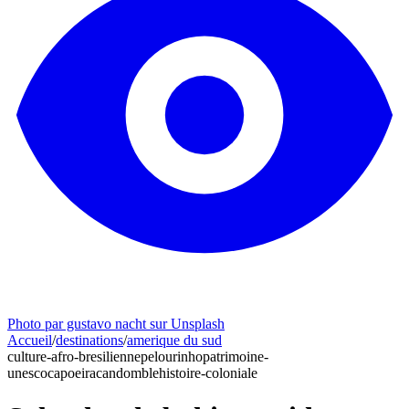
Photo par gustavo nacht sur Unsplash
Accueil
/
destinations
/
amerique du sud
culture-afro-bresilienne
pelourinho
patrimoine-
unesco
capoeira
candomble
histoire-coloniale