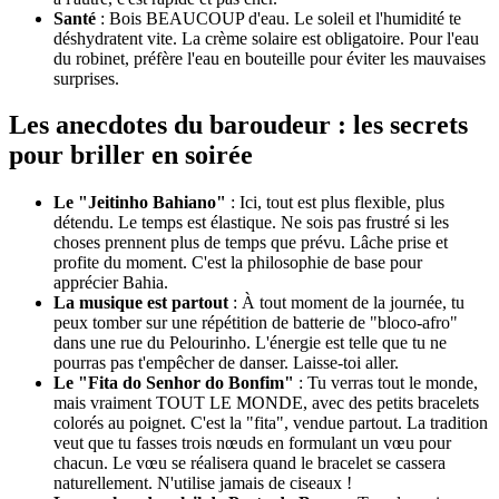
Santé
: Bois BEAUCOUP d'eau. Le soleil et l'humidité te
déshydratent vite. La crème solaire est obligatoire. Pour l'eau
du robinet, préfère l'eau en bouteille pour éviter les mauvaises
surprises.
Les anecdotes du baroudeur : les secrets
pour briller en soirée
Le "Jeitinho Bahiano"
: Ici, tout est plus flexible, plus
détendu. Le temps est élastique. Ne sois pas frustré si les
choses prennent plus de temps que prévu. Lâche prise et
profite du moment. C'est la philosophie de base pour
apprécier Bahia.
La musique est partout
: À tout moment de la journée, tu
peux tomber sur une répétition de batterie de "bloco-afro"
dans une rue du Pelourinho. L'énergie est telle que tu ne
pourras pas t'empêcher de danser. Laisse-toi aller.
Le "Fita do Senhor do Bonfim"
: Tu verras tout le monde,
mais vraiment TOUT LE MONDE, avec des petits bracelets
colorés au poignet. C'est la "fita", vendue partout. La tradition
veut que tu fasses trois nœuds en formulant un vœu pour
chacun. Le vœu se réalisera quand le bracelet se cassera
naturellement. N'utilise jamais de ciseaux !