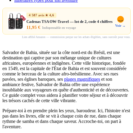
Itinéraires types pour ton aventure
4 587 avis ★ 4,6
Cadenas TSA OW-Travel — lot de 2, code 4 chiffres
Voir →
11,95 €
Indispensable en voyage
Lien affilié Amazon — commission perçue sur les achats éligibles, sans surcoût pour vous.
Salvador de Bahia, située sur la côte nord-est du Brésil, est une
destination qui captive par son mélange unique de cultures
africaines, européennes et indigènes. Cette ville historique, fondée
en 1549, est la capitale de l'État de Bahia et est souvent considérée
comme le berceau de la culture afro-brésilienne. Avec ses rues
pavées, ses églises baroques, ses
plages magnifiques
et son
ambiance festive, Salvador de Bahia offre une expérience
inoubliable aux voyageurs en quête d'authenticité et de découvertes.
Ce guide complet vous aidera à planifier votre séjour et à découvrir
les trésors cachés de cette ville vibrante.
Prépare-toi à en prendre plein les yeux, baroudeur. Ici, l'histoire n'est
pas dans les livres, elle se vit à chaque coin de rue, dans chaque
rythme de samba et dans chaque saveur. Accroche-toi, on part à
l'aventure.