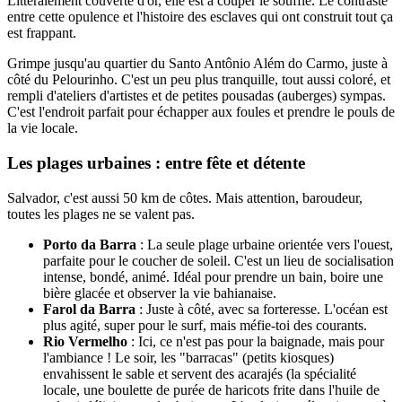
Littéralement couverte d'or, elle est à couper le souffle. Le contraste
entre cette opulence et l'histoire des esclaves qui ont construit tout ça
est frappant.
Grimpe jusqu'au quartier du Santo Antônio Além do Carmo, juste à
côté du Pelourinho. C'est un peu plus tranquille, tout aussi coloré, et
rempli d'ateliers d'artistes et de petites pousadas (auberges) sympas.
C'est l'endroit parfait pour échapper aux foules et prendre le pouls de
la vie locale.
Les plages urbaines : entre fête et détente
Salvador, c'est aussi 50 km de côtes. Mais attention, baroudeur,
toutes les plages ne se valent pas.
Porto da Barra
: La seule plage urbaine orientée vers l'ouest,
parfaite pour le coucher de soleil. C'est un lieu de socialisation
intense, bondé, animé. Idéal pour prendre un bain, boire une
bière glacée et observer la vie bahianaise.
Farol da Barra
: Juste à côté, avec sa forteresse. L'océan est
plus agité, super pour le surf, mais méfie-toi des courants.
Rio Vermelho
: Ici, ce n'est pas pour la baignade, mais pour
l'ambiance ! Le soir, les "barracas" (petits kiosques)
envahissent le sable et servent des acarajés (la spécialité
locale, une boulette de purée de haricots frite dans l'huile de