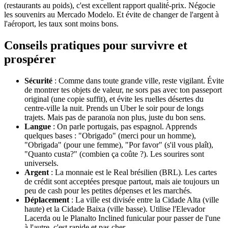
(restaurants au poids), c'est excellent rapport qualité-prix. Négocie
les souvenirs au Mercado Modelo. Et évite de changer de l'argent à
l'aéroport, les taux sont moins bons.
Conseils pratiques pour survivre et
prospérer
Sécurité
: Comme dans toute grande ville, reste vigilant. Évite
de montrer tes objets de valeur, ne sors pas avec ton passeport
original (une copie suffit), et évite les ruelles désertes du
centre-ville la nuit. Prends un Uber le soir pour de longs
trajets. Mais pas de paranoïa non plus, juste du bon sens.
Langue
: On parle portugais, pas espagnol. Apprends
quelques bases : "Obrigado" (merci pour un homme),
"Obrigada" (pour une femme), "Por favor" (s'il vous plaît),
"Quanto custa?" (combien ça coûte ?). Les sourires sont
universels.
Argent
: La monnaie est le Real brésilien (BRL). Les cartes
de crédit sont acceptées presque partout, mais aie toujours un
peu de cash pour les petites dépenses et les marchés.
Déplacement
: La ville est divisée entre la Cidade Alta (ville
haute) et la Cidade Baixa (ville basse). Utilise l'Elevador
Lacerda ou le Planalto Inclined funicular pour passer de l'une
à l'autre, c'est rapide et pas cher.