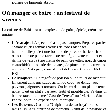
journée de farniente absolu.
Où manger et boire : un festival de
saveurs
La cuisine de Bahia est une explosion de goûts, épicée, crémeuse et
unique.
L'Acarajé
: LA spécialité à ne pas manquer. Préparée par les
"baianas" (des femmes vêtues de robes blanches
traditionnelles), c'est une boulette de purée de haricots frite
dans l'huile de palme (azeite de dendê), ouverte en deux et
garnie de vatapá (une crème de pain, crevettes, noix de cajou
et arachide), de salade de tomates, de piments et de crevettes
séchées. C'est épicé, consistant et délicieux. Compte 10-15
BRL.
Le Moqueca
: Un ragoût de poisson ou de fruits de mer cuit
lentement dans une sauce au lait de coco, au dendê, aux
poivrons, oignons et tomates. On le sert dans un plat de terre
noire. C'est un plat à partager, festif et inoubliable. Va dans un
bon restaurant comme "Casa de Tereza" ou "Maria de São
Pedro" pour une expérience authentique.
Les Boissons
: Goûte la "Caipirinha de cachaça" bien sûr,
mais aussi la "Caipirinha de maracujá" (fruit de la passion) et