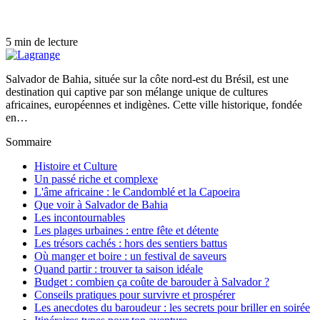
5 min de lecture
Salvador de Bahia, située sur la côte nord-est du Brésil, est une
destination qui captive par son mélange unique de cultures
africaines, européennes et indigènes. Cette ville historique, fondée
en…
Sommaire
Histoire et Culture
Un passé riche et complexe
L'âme africaine : le Candomblé et la Capoeira
Que voir à Salvador de Bahia
Les incontournables
Les plages urbaines : entre fête et détente
Les trésors cachés : hors des sentiers battus
Où manger et boire : un festival de saveurs
Quand partir : trouver ta saison idéale
Budget : combien ça coûte de barouder à Salvador ?
Conseils pratiques pour survivre et prospérer
Les anecdotes du baroudeur : les secrets pour briller en soirée