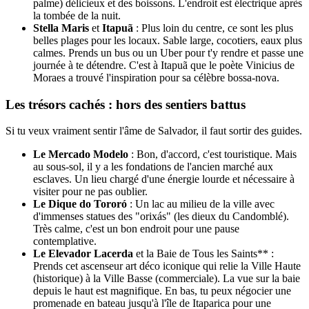
palme) délicieux et des boissons. L'endroit est électrique après
la tombée de la nuit.
Stella Maris
et
Itapuã
: Plus loin du centre, ce sont les plus
belles plages pour les locaux. Sable large, cocotiers, eaux plus
calmes. Prends un bus ou un Uber pour t'y rendre et passe une
journée à te détendre. C'est à Itapuã que le poète Vinicius de
Moraes a trouvé l'inspiration pour sa célèbre bossa-nova.
Les trésors cachés : hors des sentiers battus
Si tu veux vraiment sentir l'âme de Salvador, il faut sortir des guides.
Le Mercado Modelo
: Bon, d'accord, c'est touristique. Mais
au sous-sol, il y a les fondations de l'ancien marché aux
esclaves. Un lieu chargé d'une énergie lourde et nécessaire à
visiter pour ne pas oublier.
Le Dique do Tororó
: Un lac au milieu de la ville avec
d'immenses statues des "orixás" (les dieux du Candomblé).
Très calme, c'est un bon endroit pour une pause
contemplative.
Le Elevador Lacerda
et la Baie de Tous les Saints** :
Prends cet ascenseur art déco iconique qui relie la Ville Haute
(historique) à la Ville Basse (commerciale). La vue sur la baie
depuis le haut est magnifique. En bas, tu peux négocier une
promenade en bateau jusqu'à l'île de Itaparica pour une