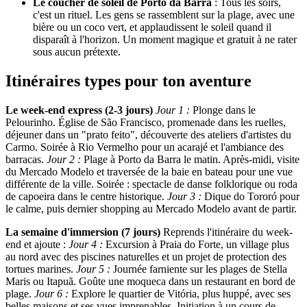
Le coucher de soleil de Porto da Barra
: Tous les soirs,
c'est un rituel. Les gens se rassemblent sur la plage, avec une
bière ou un coco vert, et applaudissent le soleil quand il
disparaît à l'horizon. Un moment magique et gratuit à ne rater
sous aucun prétexte.
Itinéraires types pour ton aventure
Le week-end express (2-3 jours)
Jour 1 :
Plonge dans le
Pelourinho. Église de São Francisco, promenade dans les ruelles,
déjeuner dans un "prato feito", découverte des ateliers d'artistes du
Carmo. Soirée à Rio Vermelho pour un acarajé et l'ambiance des
barracas.
Jour 2 :
Plage à Porto da Barra le matin. Après-midi, visite
du Mercado Modelo et traversée de la baie en bateau pour une vue
différente de la ville. Soirée : spectacle de danse folklorique ou roda
de capoeira dans le centre historique.
Jour 3 :
Dique do Tororó pour
le calme, puis dernier shopping au Mercado Modelo avant de partir.
La semaine d'immersion (7 jours)
Reprends l'itinéraire du week-
end et ajoute :
Jour 4 :
Excursion à Praia do Forte, un village plus
au nord avec des piscines naturelles et un projet de protection des
tortues marines.
Jour 5 :
Journée farniente sur les plages de Stella
Maris ou Itapuã. Goûte une moqueca dans un restaurant en bord de
plage.
Jour 6 :
Explore le quartier de Vitória, plus huppé, avec ses
belles maisons et ses vues imprenables. Initiation à un cours de