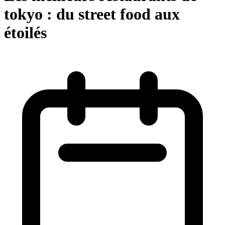
tokyo : du street food aux
étoilés