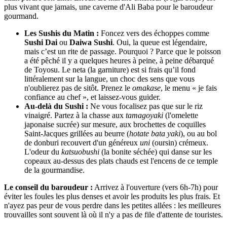
plus vivant que jamais, une caverne d'Ali Baba pour le baroudeur
gourmand.
Les Sushis du Matin :
Foncez vers des échoppes comme
Sushi Dai
ou
Daiwa Sushi
. Oui, la queue est légendaire,
mais c’est un rite de passage. Pourquoi ? Parce que le poisson
a été pêché il y a quelques heures à peine, à peine débarqué
de Toyosu. Le neta (la garniture) est si frais qu’il fond
littéralement sur la langue, un choc des sens que vous
n'oublierez pas de sitôt. Prenez le
omakase
, le menu « je fais
confiance au chef », et laissez-vous guider.
Au-delà du Sushi :
Ne vous focalisez pas que sur le riz
vinaigré. Partez à la chasse aux
tamagoyaki
(l'omelette
japonaise sucrée) sur mesure, aux brochettes de coquilles
Saint-Jacques grillées au beurre (
hotate bata yaki
), ou au bol
de donburi recouvert d'un généreux
uni
(oursin) crémeux.
L'odeur du
katsuobushi
(la bonite séchée) qui danse sur les
copeaux au-dessus des plats chauds est l'encens de ce temple
de la gourmandise.
Le conseil du baroudeur :
Arrivez à l'ouverture (vers 6h-7h) pour
éviter les foules les plus denses et avoir les produits les plus frais. Et
n'ayez pas peur de vous perdre dans les petites allées : les meilleures
trouvailles sont souvent là où il n'y a pas de file d'attente de touristes.