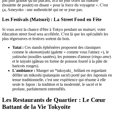
pas plus grande qu'un placard, m'a un jour offert un
tsukune
(boulette de poulet) en disant « pour la force du voyageur ». C'est
ça, Ameyoko : une authenticité qui ne se joue pas.
Les Festivals (Matsuri) : La Street Food en Fête
Si vous avez la chance d'être à Tokyo pendant un
matsuri
, votre
éducation street food sera accélérée. C'est là que les spécialités les
plus régressives et festives sortent du bois.
Yatai :
Ces stands éphémères proposent des classiques
comme le
okonomiyaki
(galette « comme vous l'aimez »), le
yakisoba
(nouilles sautées), les pommes d'amour (
ringo ame
)
et le
taiyaki
(gâteau en forme de poisson fourré à la pâte de
haricots rouges).
L'ambiance :
Manger un *takoyaki_ brûlant en regardant
défiler un mikoshi (palanquin sacré) porté par des Japonais en
tenue traditionnelle, c'est une expérience qui résume à elle
seule le Japon : la tradition et la modernité, le sacré et le
profane, parfaitement entremêlés.
Les Restaurants de Quartier : Le Cœur
Battant de la Vie Tokyoïte