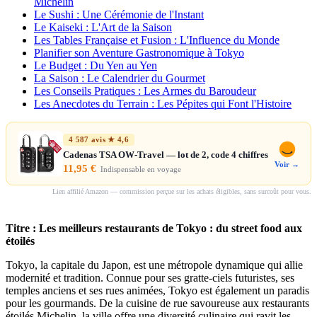
Michelin
Le Sushi : Une Cérémonie de l'Instant
Le Kaiseki : L'Art de la Saison
Les Tables Française et Fusion : L'Influence du Monde
Planifier son Aventure Gastronomique à Tokyo
Le Budget : Du Yen au Yen
La Saison : Le Calendrier du Gourmet
Les Conseils Pratiques : Les Armes du Baroudeur
Les Anecdotes du Terrain : Les Pépites qui Font l'Histoire
4 587 avis ★ 4,6
Cadenas TSA OW-Travel — lot de 2, code 4 chiffres
Voir →
11,95 €
Indispensable en voyage
Lien affilié Amazon — commission perçue sur les achats éligibles, sans surcoût pour vous.
Titre : Les meilleurs restaurants de Tokyo : du street food aux
étoilés
Tokyo, la capitale du Japon, est une métropole dynamique qui allie
modernité et tradition. Connue pour ses gratte-ciels futuristes, ses
temples anciens et ses rues animées, Tokyo est également un paradis
pour les gourmands. De la cuisine de rue savoureuse aux restaurants
étoilés Michelin, la ville offre une diversité culinaire qui ravit les