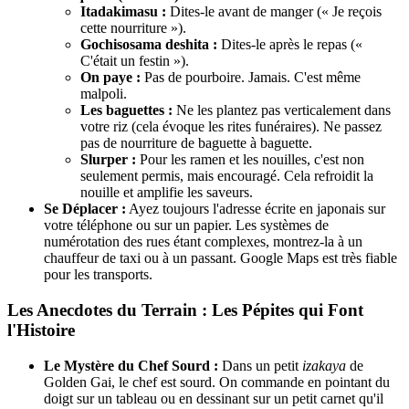
Itadakimasu :
Dites-le avant de manger (« Je reçois
cette nourriture »).
Gochisosama deshita :
Dites-le après le repas («
C'était un festin »).
On paye :
Pas de pourboire. Jamais. C'est même
malpoli.
Les baguettes :
Ne les plantez pas verticalement dans
votre riz (cela évoque les rites funéraires). Ne passez
pas de nourriture de baguette à baguette.
Slurper :
Pour les ramen et les nouilles, c'est non
seulement permis, mais encouragé. Cela refroidit la
nouille et amplifie les saveurs.
Se Déplacer :
Ayez toujours l'adresse écrite en japonais sur
votre téléphone ou sur un papier. Les systèmes de
numérotation des rues étant complexes, montrez-la à un
chauffeur de taxi ou à un passant. Google Maps est très fiable
pour les transports.
Les Anecdotes du Terrain : Les Pépites qui Font
l'Histoire
Le Mystère du Chef Sourd :
Dans un petit
izakaya
de
Golden Gai, le chef est sourd. On commande en pointant du
doigt sur un tableau ou en dessinant sur un petit carnet qu'il