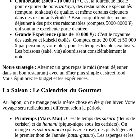
Confortable (3000 - 10 000 ¥) :
C'est la fourchette idéale
pour explorer de bons
izakaya
, des restaurants de spécialités
(tempura, tonkatsu) de qualité, et même certains déjeuners
dans des restaurants étoilés ! Beaucoup offrent des menus
déjeuner à des prix très raisonnables (comptez 5000-8000 ¥)
qui sont une excellente porte d'entrée.
Grande Expérience (plus de 10 000 ¥) :
C'est le royaume
des sushiya et kaiseki étoilés. Comptez entre 20 000 et 50 000
¥ par personne, voire plus, pour les temples les plus exclusifs.
Les boissons (saké, vin) alourdissent considérablement la
note.
Notre stratégie :
Alternez un gros repas le midi (menu déjeuner
dans un bon restaurant) avec un dîner plus simple et street food.
Vous équilibrez le budget et les expériences.
La Saison : Le Calendrier du Gourmet
Au Japon, on ne mange pas la même chose en été qu'en hiver. Votre
voyage sera radicalement différent selon la période.
Printemps (Mars-Mai) :
C'est le temps des
sakura
(fleurs de
cerisier) et du
hanami
(pique-nique sous les cerisiers). On
mange des
sakura-mochi
(pâtisserie rose), des plats légers et
le premier thon de l'année (
hatsu-gatsuo
). Les asperges et les