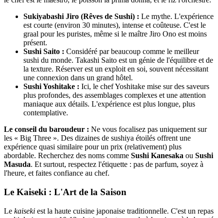
Sukiyabashi Jiro (Rêves de Sushi) :
Le mythe. L'expérience
est courte (environ 30 minutes), intense et coûteuse. C'est le
graal pour les puristes, même si le maître Jiro Ono est moins
présent.
Sushi Saito :
Considéré par beaucoup comme le meilleur
sushi du monde. Takashi Saito est un génie de l'équilibre et de
la texture. Réserver est un exploit en soi, souvent nécessitant
une connexion dans un grand hôtel.
Sushi Yoshitake :
Ici, le chef Yoshitake mise sur des saveurs
plus profondes, des assemblages complexes et une attention
maniaque aux détails. L'expérience est plus longue, plus
contemplative.
Le conseil du baroudeur :
Ne vous focalisez pas uniquement sur
les « Big Three ». Des dizaines de sushiya étoilés offrent une
expérience quasi similaire pour un prix (relativement) plus
abordable. Recherchez des noms comme
Sushi Kanesaka
ou
Sushi
Masuda
. Et surtout, respectez l'étiquette : pas de parfum, soyez à
l'heure, et faites confiance au chef.
Le Kaiseki : L'Art de la Saison
Le
kaiseki
est la haute cuisine japonaise traditionnelle. C'est un repas