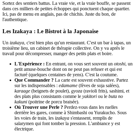
Sortez des sentiers battus. La vraie vie, et la vraie bouffe, se passent
dans ces milliers de petites échoppes qui ponctuent chaque quartier.
Ici, pas de menu en anglais, pas de chichis. Juste du bon, de
l'authentique.
Les Izakaya : Le Bistrot à la Japonaise
Un
izakaya
, c'est bien plus qu'un restaurant. C'est un bar à tapas, un
troisième lieu, un cabinet de thérapie collective. On y va après le
travail pour décompresser, manger des petits plats et boire.
L'Expérience :
En entrant, on vous sert souvent un
otoshi
, un
petit amuse-bouche dont on ne peut pas refuser et qui est
facturé (quelques centaines de yens). C'est la coutume.
Que Commander ?
La carte est souvent exhaustive. Partez
sur les indispensables :
edamame
(fèves de soja salées),
karaage
(beignets de poulet),
gyoza
(ravioli frits), sashimi, et
des plats plus consistants comme le
yakitori
ou le
buta no
kakuni
(poitrine de porcu braisée).
Où Trouver une Perle ?
Perdez-vous dans les ruelles
derrière les gares, comme à Shimbashi ou Yurakucho. Sous
les voies de train, les
izakaya
s'entassent, remplis de
salarymen qui font tomber la pression. L'ambiance y est
électrique.