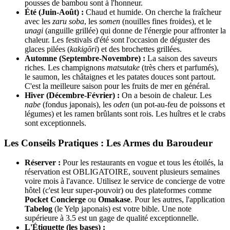
pousses de bambou sont à l'honneur.
Été (Juin-Août) :
Chaud et humide. On cherche la fraîcheur
avec les
zaru soba
, les
somen
(nouilles fines froides), et le
unagi
(anguille grillée) qui donne de l'énergie pour affronter la
chaleur. Les festivals d'été sont l'occasion de déguster des
glaces pilées (
kakigōri
) et des brochettes grillées.
Automne (Septembre-Novembre) :
La saison des saveurs
riches. Les champignons
matsutake
(très chers et parfumés),
le saumon, les châtaignes et les patates douces sont partout.
C'est la meilleure saison pour les fruits de mer en général.
Hiver (Décembre-Février) :
On a besoin de chaleur. Les
nabe
(fondus japonais), les
oden
(un pot-au-feu de poissons et
légumes) et les ramen brûlants sont rois. Les huîtres et le crabs
sont exceptionnels.
Les Conseils Pratiques : Les Armes du Baroudeur
Réserver :
Pour les restaurants en vogue et tous les étoilés, la
réservation est OBLIGATOIRE, souvent plusieurs semaines
voire mois à l'avance. Utilisez le service de concierge de votre
hôtel (c'est leur super-pouvoir) ou des plateformes comme
Pocket Concierge
ou
Omakase
. Pour les autres, l'application
Tabelog
(le Yelp japonais) est votre bible. Une note
supérieure à 3.5 est un gage de qualité exceptionnelle.
L'Étiquette (les bases) :