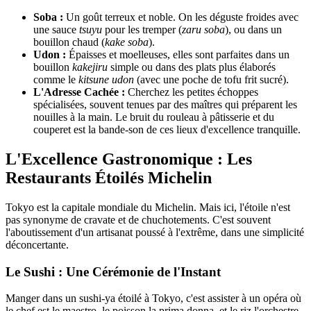
Soba :
Un goût terreux et noble. On les déguste froides avec
une sauce
tsuyu
pour les tremper (
zaru soba
), ou dans un
bouillon chaud (
kake soba
).
Udon :
Épaisses et moelleuses, elles sont parfaites dans un
bouillon
kakejiru
simple ou dans des plats plus élaborés
comme le
kitsune udon
(avec une poche de tofu frit sucré).
L'Adresse Cachée :
Cherchez les petites échoppes
spécialisées, souvent tenues par des maîtres qui préparent les
nouilles à la main. Le bruit du rouleau à pâtisserie et du
couperet est la bande-son de ces lieux d'excellence tranquille.
L'Excellence Gastronomique : Les
Restaurants Étoilés Michelin
Tokyo est la capitale mondiale du Michelin. Mais ici, l'étoile n'est
pas synonyme de cravate et de chuchotements. C'est souvent
l'aboutissement d'un artisanat poussé à l'extrême, dans une simplicité
déconcertante.
Le Sushi : Une Cérémonie de l'Instant
Manger dans un sushi-ya étoilé à Tokyo, c'est assister à un opéra où
le chef est le maestro, le poisson la prima donna, et le riz l'orchestre.