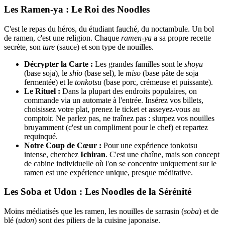
Les Ramen-ya : Le Roi des Noodles
C'est le repas du héros, du étudiant fauché, du noctambule. Un bol
de ramen, c'est une religion. Chaque
ramen-ya
a sa propre recette
secrète, son
tare
(sauce) et son type de nouilles.
Décrypter la Carte :
Les grandes familles sont le
shoyu
(base soja), le
shio
(base sel), le
miso
(base pâte de soja
fermentée) et le
tonkotsu
(base porc, crémeuse et puissante).
Le Rituel :
Dans la plupart des endroits populaires, on
commande via un automate à l'entrée. Insérez vos billets,
choisissez votre plat, prenez le ticket et asseyez-vous au
comptoir. Ne parlez pas, ne traînez pas : slurpez vos nouilles
bruyamment (c'est un compliment pour le chef) et repartez
requinqué.
Notre Coup de Cœur :
Pour une expérience tonkotsu
intense, cherchez
Ichiran
. C'est une chaîne, mais son concept
de cabine individuelle où l'on se concentre uniquement sur le
ramen est une expérience unique, presque méditative.
Les Soba et Udon : Les Noodles de la Sérénité
Moins médiatisés que les ramen, les nouilles de sarrasin (
soba
) et de
blé (
udon
) sont des piliers de la cuisine japonaise.