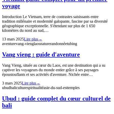
voyage
Introduction Le Vietnam, terre de contrastes saisissants entre
tradition millénaire et modernité galopante, fascine par sa diversité
géographique exceptionnelle. S'étendant sur plus de 1 650
kilomètres du nord au sud,…
13 mars 2025
Lire plus
→
aventure
vang-vieng
laos
nature
randonnée
tubing
Vang vieng : guide d'aventure
Vang Vieng, située au cœur du Laos, est une destination qui a su
captiver les voyageurs du monde entier grâce à ses paysages
époustouflants et ses activités d'aventure. Nichée entre…
3 mars 2025
Lire plus
→
ubud
bali
culture
spiritualité
asie-du-sud-est
temples
Ubud : guide complet du cœur culturel de
bali