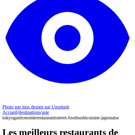
Photo par mos design sur Unsplash
Accueil
/
destinations
/
asie
tokyo
gastronomie
restaurants
street-food
sushi
cuisine-japonaise
Les meilleurs restaurants de