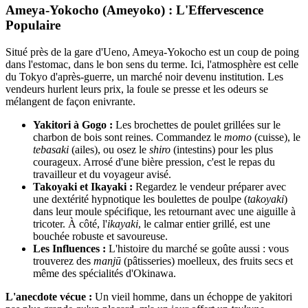
Ameya-Yokocho (Ameyoko) : L'Effervescence
Populaire
Situé près de la gare d'Ueno, Ameya-Yokocho est un coup de poing
dans l'estomac, dans le bon sens du terme. Ici, l'atmosphère est celle
du Tokyo d'après-guerre, un marché noir devenu institution. Les
vendeurs hurlent leurs prix, la foule se presse et les odeurs se
mélangent de façon enivrante.
Yakitori à Gogo :
Les brochettes de poulet grillées sur le
charbon de bois sont reines. Commandez le
momo
(cuisse), le
tebasaki
(ailes), ou osez le
shiro
(intestins) pour les plus
courageux. Arrosé d'une bière pression, c'est le repas du
travailleur et du voyageur avisé.
Takoyaki et Ikayaki :
Regardez le vendeur préparer avec
une dextérité hypnotique les boulettes de poulpe (
takoyaki
)
dans leur moule spécifique, les retournant avec une aiguille à
tricoter. À côté, l'
ikayaki
, le calmar entier grillé, est une
bouchée robuste et savoureuse.
Les Influences :
L'histoire du marché se goûte aussi : vous
trouverez des
manjū
(pâtisseries) moelleux, des fruits secs et
même des spécialités d'Okinawa.
L'anecdote vécue :
Un vieil homme, dans un échoppe de yakitori