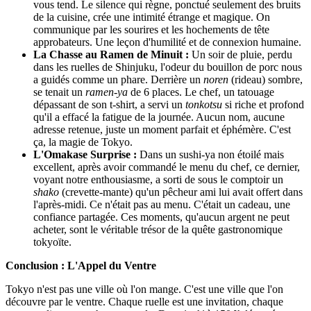
vous tend. Le silence qui règne, ponctué seulement des bruits
de la cuisine, crée une intimité étrange et magique. On
communique par les sourires et les hochements de tête
approbateurs. Une leçon d'humilité et de connexion humaine.
La Chasse au Ramen de Minuit :
Un soir de pluie, perdu
dans les ruelles de Shinjuku, l'odeur du bouillon de porc nous
a guidés comme un phare. Derrière un
noren
(rideau) sombre,
se tenait un
ramen-ya
de 6 places. Le chef, un tatouage
dépassant de son t-shirt, a servi un
tonkotsu
si riche et profond
qu'il a effacé la fatigue de la journée. Aucun nom, aucune
adresse retenue, juste un moment parfait et éphémère. C'est
ça, la magie de Tokyo.
L'Omakase Surprise :
Dans un sushi-ya non étoilé mais
excellent, après avoir commandé le menu du chef, ce dernier,
voyant notre enthousiasme, a sorti de sous le comptoir un
shako
(crevette-mante) qu'un pêcheur ami lui avait offert dans
l'après-midi. Ce n'était pas au menu. C'était un cadeau, une
confiance partagée. Ces moments, qu'aucun argent ne peut
acheter, sont le véritable trésor de la quête gastronomique
tokyoïte.
Conclusion : L'Appel du Ventre
Tokyo n'est pas une ville où l'on mange. C'est une ville que l'on
découvre par le ventre. Chaque ruelle est une invitation, chaque