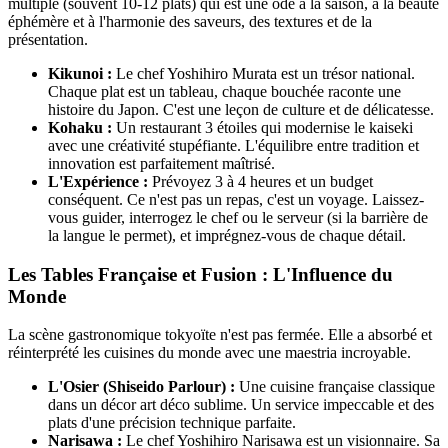
multiple (souvent 10-12 plats) qui est une ode à la saison, à la beauté
éphémère et à l'harmonie des saveurs, des textures et de la
présentation.
Kikunoi :
Le chef Yoshihiro Murata est un trésor national.
Chaque plat est un tableau, chaque bouchée raconte une
histoire du Japon. C'est une leçon de culture et de délicatesse.
Kohaku :
Un restaurant 3 étoiles qui modernise le kaiseki
avec une créativité stupéfiante. L'équilibre entre tradition et
innovation est parfaitement maîtrisé.
L'Expérience :
Prévoyez 3 à 4 heures et un budget
conséquent. Ce n'est pas un repas, c'est un voyage. Laissez-
vous guider, interrogez le chef ou le serveur (si la barrière de
la langue le permet), et imprégnez-vous de chaque détail.
Les Tables Française et Fusion : L'Influence du
Monde
La scène gastronomique tokyoïte n'est pas fermée. Elle a absorbé et
réinterprété les cuisines du monde avec une maestria incroyable.
L'Osier (Shiseido Parlour) :
Une cuisine française classique
dans un décor art déco sublime. Un service impeccable et des
plats d'une précision technique parfaite.
Narisawa :
Le chef Yoshihiro Narisawa est un visionnaire. Sa