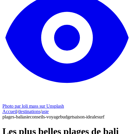
Photo par loli mass sur Unsplash
Accueil
/
destinations
/
asie
plages-bali
asie
conseils-voyage
budget
saison-ideale
surf
Les plus belles plages de bali