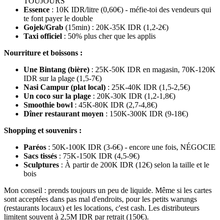
TOUJOURS
Essence
: 10K IDR/litre (0,60€) - méfie-toi des vendeurs qui
te font payer le double
Gojek/Grab
(15min) : 20K-35K IDR (1,2-2€)
Taxi officiel
: 50% plus cher que les applis
Nourriture et boissons :
Une Bintang (bière)
: 25K-50K IDR en magasin, 70K-120K
IDR sur la plage (1,5-7€)
Nasi Campur (plat local)
: 25K-40K IDR (1,5-2,5€)
Un coco sur la plage
: 20K-30K IDR (1,2-1,8€)
Smoothie bowl
: 45K-80K IDR (2,7-4,8€)
Dîner restaurant moyen
: 150K-300K IDR (9-18€)
Shopping et souvenirs :
Paréos
: 50K-100K IDR (3-6€) - encore une fois, NÉGOCIE
Sacs tissés
: 75K-150K IDR (4,5-9€)
Sculptures
: À partir de 200K IDR (12€) selon la taille et le
bois
Mon conseil : prends toujours un peu de liquide. Même si les cartes
sont acceptées dans pas mal d'endroits, pour les petits warungs
(restaurants locaux) et les locations, c'est cash. Les distributeurs
limitent souvent à 2,5M IDR par retrait (150€).