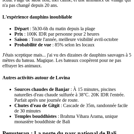
n'a pas changé depuis 20 ans.
L'expérience dauphins inoubliable
Départ
: 5h30-6h du matin depuis la plage
Prix
: 100K IDR par personne pour 2 heures
Saison
: Toute l'année, meilleure visibilité avril-octobre
Probabilité de vue
: 85% selon les locaux
J'étais sceptique mais... j'ai vu des dizaines de dauphins sauvages à 5
mètres du bateau. Magique. Les bateaux coopèrent pour ne pas
effrayer les animaux.
Autres activités autour de Lovina
Sources chaudes de Banjar
: À 15 minutes, piscines
naturelles d'eau chaude sulfurée à 38°C. 20K IDR l'entrée.
Parfait après une journée de route.
Chutes d'eau de Gitgit
: Cascade de 35m, randonnée facile
de 30 minutes
Temples bouddhistes
: Brahma Vihara Arama, unique
monastère bouddhiste de Bali
Pemuteran : La porte du parc national de Bali