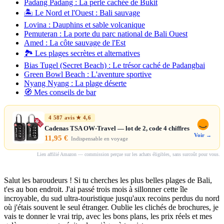
Padang Padang : La perle cachée de Bukit
🏝️ Le Nord et l'Ouest : Bali sauvage
Lovina : Dauphins et sable volcanique
Pemuteran : La porte du parc national de Bali Ouest
Amed : La côte sauvage de l'Est
🏞️ Les plages secrètes et alternatives
Bias Tugel (Secret Beach) : Le trésor caché de Padangbai
Green Bowl Beach : L'aventure sportive
Nyang Nyang : La plage déserte
🧭 Mes conseils de bar
4 587 avis ★ 4,6
Cadenas TSA OW-Travel — lot de 2, code 4 chiffres
Voir →
11,95 €
Indispensable en voyage
Lien affilié Amazon — commission perçue sur les achats éligibles, sans surcoût pour vous.
Salut les baroudeurs ! Si tu cherches les plus belles plages de Bali,
t'es au bon endroit. J'ai passé trois mois à sillonner cette île
incroyable, du sud ultra-touristique jusqu'aux recoins perdus du nord
où j'étais souvent le seul étranger. Oublie les clichés de brochures, je
vais te donner le vrai trip, avec les bons plans, les prix réels et mes