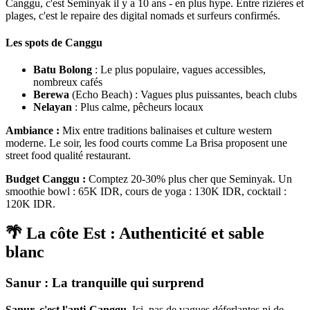
Canggu, c'est Seminyak il y a 10 ans - en plus hype. Entre rizières et
plages, c'est le repaire des digital nomads et surfeurs confirmés.
Les spots de Canggu
Batu Bolong
: Le plus populaire, vagues accessibles,
nombreux cafés
Berewa
(Echo Beach) : Vagues plus puissantes, beach clubs
Nelayan
: Plus calme, pêcheurs locaux
Ambiance :
Mix entre traditions balinaises et culture western
moderne. Le soir, les food courts comme La Brisa proposent une
street food qualité restaurant.
Budget Canggu :
Comptez 20-30% plus cher que Seminyak. Un
smoothie bowl : 65K IDR, cours de yoga : 130K IDR, cocktail :
120K IDR.
🌴 La côte Est : Authenticité et sable
blanc
Sanur : La tranquille qui surprend
Sanur, c'est l'anti-Canggu.
Ici, pas de vagues déferlantes ni de