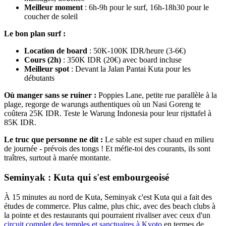
Meilleur moment
: 6h-9h pour le surf, 16h-18h30 pour le
coucher de soleil
Le bon plan surf :
Location de board
: 50K-100K IDR/heure (3-6€)
Cours (2h)
: 350K IDR (20€) avec board incluse
Meilleur spot
: Devant la Jalan Pantai Kuta pour les
débutants
Où manger sans se ruiner :
Poppies Lane, petite rue parallèle à la
plage, regorge de warungs authentiques où un Nasi Goreng te
coûtera 25K IDR. Teste le Warung Indonesia pour leur rijsttafel à
85K IDR.
Le truc que personne ne dit :
Le sable est super chaud en milieu
de journée - prévois des tongs ! Et méfie-toi des courants, ils sont
traîtres, surtout à marée montante.
Seminyak : Kuta qui s'est embourgeoisé
À 15 minutes au nord de Kuta, Seminyak c'est Kuta qui a fait des
études de commerce. Plus calme, plus chic, avec des beach clubs à
la pointe et des restaurants qui pourraient rivaliser avec ceux d'un
circuit complet des temples et sanctuaires à Kyoto
en termes de