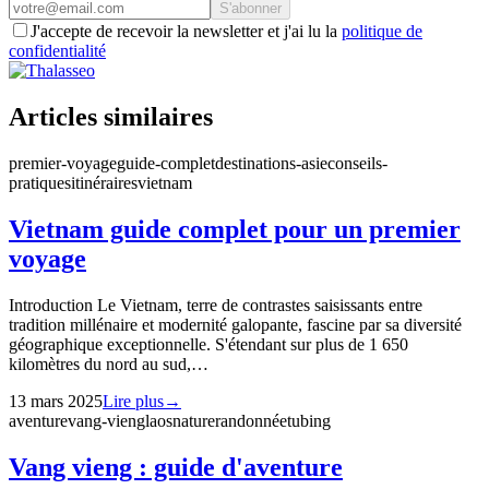
S'abonner
J'accepte de recevoir la newsletter et j'ai lu la
politique de
confidentialité
Articles similaires
premier-voyage
guide-complet
destinations-asie
conseils-
pratiques
itinéraires
vietnam
Vietnam guide complet pour un premier
voyage
Introduction Le Vietnam, terre de contrastes saisissants entre
tradition millénaire et modernité galopante, fascine par sa diversité
géographique exceptionnelle. S'étendant sur plus de 1 650
kilomètres du nord au sud,…
13 mars 2025
Lire plus
→
aventure
vang-vieng
laos
nature
randonnée
tubing
Vang vieng : guide d'aventure