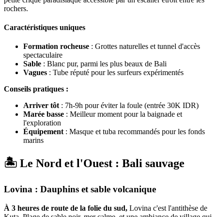
rochers.
Caractéristiques uniques
Formation rocheuse
: Grottes naturelles et tunnel d'accès
spectaculaire
Sable
: Blanc pur, parmi les plus beaux de Bali
Vagues
: Tube réputé pour les surfeurs expérimentés
Conseils pratiques :
Arriver tôt
: 7h-9h pour éviter la foule (entrée 30K IDR)
Marée basse
: Meilleur moment pour la baignade et
l'exploration
Équipement
: Masque et tuba recommandés pour les fonds
marins
🏝️ Le Nord et l'Ouest : Bali sauvage
Lovina : Dauphins et sable volcanique
À 3 heures de route de la folie du sud,
Lovina c'est l'antithèse de
Kuta. Plage de sable noir, mer calme, et une ambiance de village qui