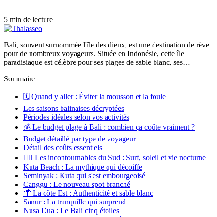
5 min de lecture
Bali, souvent surnommée l'île des dieux, est une destination de rêve
pour de nombreux voyageurs. Située en Indonésie, cette île
paradisiaque est célèbre pour ses plages de sable blanc, ses…
Sommaire
🗓️ Quand y aller : Éviter la mousson et la foule
Les saisons balinaises décryptées
Périodes idéales selon vos activités
💰 Le budget plage à Bali : combien ça coûte vraiment ?
Budget détaillé par type de voyageur
Détail des coûts essentiels
🏄‍♂️ Les incontournables du Sud : Surf, soleil et vie nocturne
Kuta Beach : La mythique qui décoiffe
Seminyak : Kuta qui s'est embourgeoisé
Canggu : Le nouveau spot branché
🌴 La côte Est : Authenticité et sable blanc
Sanur : La tranquille qui surprend
Nusa Dua : Le Bali cinq étoiles