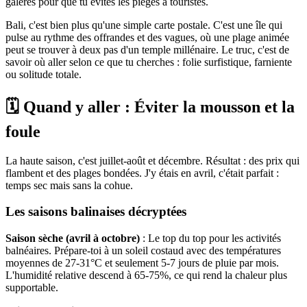
galères pour que tu évites les pièges à touristes.
Bali, c'est bien plus qu'une simple carte postale. C'est une île qui
pulse au rythme des offrandes et des vagues, où une plage animée
peut se trouver à deux pas d'un temple millénaire. Le truc, c'est de
savoir où aller selon ce que tu cherches : folie surfistique, farniente
ou solitude totale.
🗓️ Quand y aller : Éviter la mousson et la
foule
La haute saison, c'est juillet-août et décembre. Résultat : des prix qui
flambent et des plages bondées. J'y étais en avril, c'était parfait :
temps sec mais sans la cohue.
Les saisons balinaises décryptées
Saison sèche (avril à octobre)
: Le top du top pour les activités
balnéaires. Prépare-toi à un soleil costaud avec des températures
moyennes de 27-31°C et seulement 5-7 jours de pluie par mois.
L'humidité relative descend à 65-75%, ce qui rend la chaleur plus
supportable.