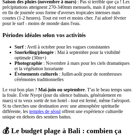
Saison des pluies (novembre à mars)
: Pas si terrible que ça ! Les
précipitations atteignent 270-340mm mensuels, mais il pleut surtout
en fin de journée sous forme d'averses tropicales intenses mais
courtes (1-2 heures). Tout est vert et moins cher. J'ai adoré février
pour le surf - moins de monde dans l'eau.
Périodes idéales selon vos activités
Surf
: Avril à octobre pour les vagues consistantes
Snorkeling/plongée
: Mai à septembre pour la visibilité
optimale (30m+)
Photographie
: Novembre à mars pour les ciels dramatiques
et la végétation luxuriante
Événements culturels
: Juillet-août pour de nombreuses
cérémonies traditionnelles
Le vrai bon plan ?
Mai-juin ou septembre
. T'as le beau temps sans
la foule. Évite Nyepi (jour du silence balinais, généralement en
mars) si tu veux sortir de ton hotel - tout est fermé, même l'aéroport.
Si tu cherches une destination avec une atmosphère spirituelle
différente, les
temples de séoul
offrent une expérience culturelle
unique en dehors des sentiers battus.
💰 Le budget plage à Bali : combien ça