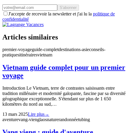
S'abonner
J'accepte de recevoir la newsletter et j'ai lu la
politique de
confidentialité
Articles similaires
premier-voyage
guide-complet
destinations-asie
conseils-
pratiques
itinéraires
vietnam
Vietnam guide complet pour un premier
voyage
Introduction Le Vietnam, terre de contrastes saisissants entre
tradition millénaire et modernité galopante, fascine par sa diversité
géographique exceptionnelle. S'étendant sur plus de 1 650
kilomètres du nord au sud,…
13 mars 2025
Lire plus
→
aventure
vang-vieng
laos
nature
randonnée
tubing
Vang vieng : guide d'aventure