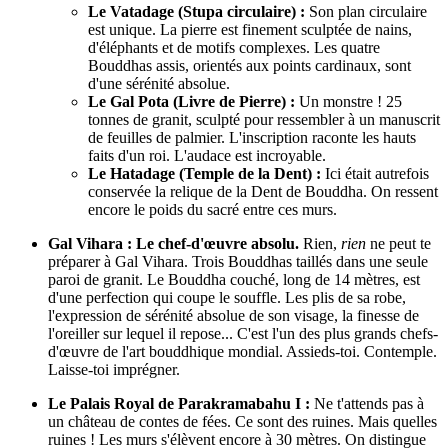
Le Vatadage (Stupa circulaire) :
Son plan circulaire
est unique. La pierre est finement sculptée de nains,
d'éléphants et de motifs complexes. Les quatre
Bouddhas assis, orientés aux points cardinaux, sont
d'une sérénité absolue.
Le Gal Pota (Livre de Pierre) :
Un monstre ! 25
tonnes de granit, sculpté pour ressembler à un manuscrit
de feuilles de palmier. L'inscription raconte les hauts
faits d'un roi. L'audace est incroyable.
Le Hatadage (Temple de la Dent) :
Ici était autrefois
conservée la relique de la Dent de Bouddha. On ressent
encore le poids du sacré entre ces murs.
Gal Vihara : Le chef-d'œuvre absolu.
Rien,
rien
ne peut te
préparer à Gal Vihara. Trois Bouddhas taillés dans une seule
paroi de granit. Le Bouddha couché, long de 14 mètres, est
d'une perfection qui coupe le souffle. Les plis de sa robe,
l'expression de sérénité absolue de son visage, la finesse de
l'oreiller sur lequel il repose... C'est l'un des plus grands chefs-
d'œuvre de l'art bouddhique mondial. Assieds-toi. Contemple.
Laisse-toi imprégner.
Le Palais Royal de Parakramabahu I :
Ne t'attends pas à
un château de contes de fées. Ce sont des ruines. Mais quelles
ruines ! Les murs s'élèvent encore à 30 mètres. On distingue