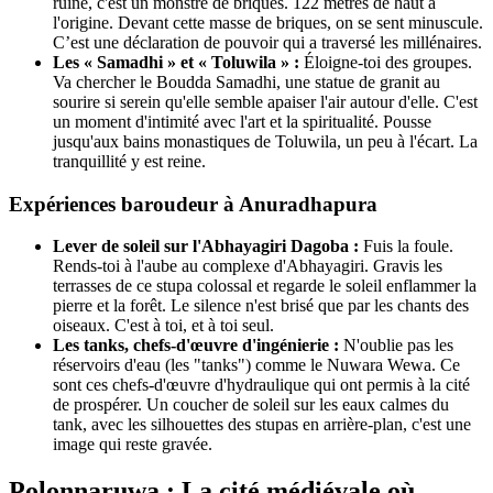
ruine, c'est un monstre de briques. 122 mètres de haut à
l'origine. Devant cette masse de briques, on se sent minuscule.
C’est une déclaration de pouvoir qui a traversé les millénaires.
Les « Samadhi » et « Toluwila » :
Éloigne-toi des groupes.
Va chercher le Boudda Samadhi, une statue de granit au
sourire si serein qu'elle semble apaiser l'air autour d'elle. C'est
un moment d'intimité avec l'art et la spiritualité. Pousse
jusqu'aux bains monastiques de Toluwila, un peu à l'écart. La
tranquillité y est reine.
Expériences baroudeur à Anuradhapura
Lever de soleil sur l'Abhayagiri Dagoba :
Fuis la foule.
Rends-toi à l'aube au complexe d'Abhayagiri. Gravis les
terrasses de ce stupa colossal et regarde le soleil enflammer la
pierre et la forêt. Le silence n'est brisé que par les chants des
oiseaux. C'est à toi, et à toi seul.
Les tanks, chefs-d'œuvre d'ingénierie :
N'oublie pas les
réservoirs d'eau (les "tanks") comme le Nuwara Wewa. Ce
sont ces chefs-d'œuvre d'hydraulique qui ont permis à la cité
de prospérer. Un coucher de soleil sur les eaux calmes du
tank, avec les silhouettes des stupas en arrière-plan, c'est une
image qui reste gravée.
Polonnaruwa : La cité médiévale où