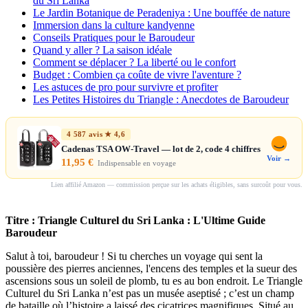
du Sri Lanka
Le Jardin Botanique de Peradeniya : Une bouffée de nature
Immersion dans la culture kandyenne
Conseils Pratiques pour le Baroudeur
Quand y aller ? La saison idéale
Comment se déplacer ? La liberté ou le confort
Budget : Combien ça coûte de vivre l'aventure ?
Les astuces de pro pour survivre et profiter
Les Petites Histoires du Triangle : Anecdotes de Baroudeur
4 587 avis ★ 4,6
Cadenas TSA OW-Travel — lot de 2, code 4 chiffres
Voir →
11,95 €
Indispensable en voyage
Lien affilié Amazon — commission perçue sur les achats éligibles, sans surcoût pour vous.
Titre : Triangle Culturel du Sri Lanka : L'Ultime Guide
Baroudeur
Salut à toi, baroudeur ! Si tu cherches un voyage qui sent la
poussière des pierres anciennes, l'encens des temples et la sueur des
ascensions sous un soleil de plomb, tu es au bon endroit. Le Triangle
Culturel du Sri Lanka n’est pas un musée aseptisé ; c’est un champ
de bataille où l’histoire a laissé des cicatrices magnifiques. Situé au