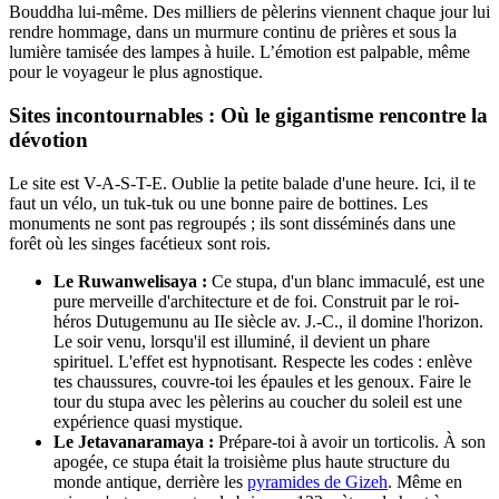
Bouddha lui-même. Des milliers de pèlerins viennent chaque jour lui
rendre hommage, dans un murmure continu de prières et sous la
lumière tamisée des lampes à huile. L’émotion est palpable, même
pour le voyageur le plus agnostique.
Sites incontournables : Où le gigantisme rencontre la
dévotion
Le site est V-A-S-T-E. Oublie la petite balade d'une heure. Ici, il te
faut un vélo, un tuk-tuk ou une bonne paire de bottines. Les
monuments ne sont pas regroupés ; ils sont disséminés dans une
forêt où les singes facétieux sont rois.
Le Ruwanwelisaya :
Ce stupa, d'un blanc immaculé, est une
pure merveille d'architecture et de foi. Construit par le roi-
héros Dutugemunu au IIe siècle av. J.-C., il domine l'horizon.
Le soir venu, lorsqu'il est illuminé, il devient un phare
spirituel. L'effet est hypnotisant. Respecte les codes : enlève
tes chaussures, couvre-toi les épaules et les genoux. Faire le
tour du stupa avec les pèlerins au coucher du soleil est une
expérience quasi mystique.
Le Jetavanaramaya :
Prépare-toi à avoir un torticolis. À son
apogée, ce stupa était la troisième plus haute structure du
monde antique, derrière les
pyramides de Gizeh
. Même en