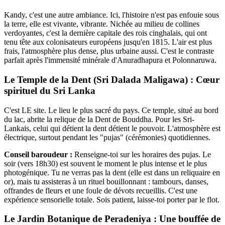
Kandy, c'est une autre ambiance. Ici, l'histoire n'est pas enfouie sous
la terre, elle est vivante, vibrante. Nichée au milieu de collines
verdoyantes, c'est la dernière capitale des rois cinghalais, qui ont
tenu tête aux colonisateurs européens jusqu'en 1815. L'air est plus
frais, l'atmosphère plus dense, plus urbaine aussi. C'est le contraste
parfait après l'immensité minérale d'Anuradhapura et Polonnaruwa.
Le Temple de la Dent (Sri Dalada Maligawa) : Cœur
spirituel du Sri Lanka
C'est LE site. Le lieu le plus sacré du pays. Ce temple, situé au bord
du lac, abrite la relique de la Dent de Bouddha. Pour les Sri-
Lankais, celui qui détient la dent détient le pouvoir. L'atmosphère est
électrique, surtout pendant les "pujas" (cérémonies) quotidiennes.
Conseil baroudeur :
Renseigne-toi sur les horaires des pujas. Le
soir (vers 18h30) est souvent le moment le plus intense et le plus
photogénique. Tu ne verras pas la dent (elle est dans un reliquaire en
or), mais tu assisteras à un rituel bouillonnant : tambours, danses,
offrandes de fleurs et une foule de dévots recueillis. C'est une
expérience sensorielle totale. Sois patient, laisse-toi porter par le flot.
Le Jardin Botanique de Peradeniya : Une bouffée de