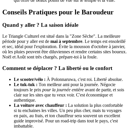
qui offre de beaux points de vue sur le temple et la ville.
Conseils Pratiques pour le Baroudeur
Quand y aller ? La saison idéale
Le Triangle Culturel est situé dans la "Zone Sèche". La meilleure
période pour y aller est de
mai à septembre
. Le temps est ensoleillé
et sec, idéal pour l'exploration. Évite la mousson d'octobre à janvier,
où les pluies peuvent être diluviennes et rendre certains sites boueux.
Noël et Août sont très chargés, prépare-toi à la foule.
Comment se déplacer ? La liberté ou le confort
Le scooter/vélo :
À Polonnaruwa, c'est roi. Liberté absolue.
Le tuk-tuk :
Ton meilleur ami pour la journée. Négocie
toujours le prix
pour la journée entière
avant de partir, et sois
clair sur les sites que tu veux voir. C'est économique et
authentique.
La voiture avec chauffeur :
La solution la plus confortable
si tu enchaines les villes. Un peu plus cher, mais tu voyages
en paix, au frais, et ton chauffeur sera souvent un excellent
guide improvisé. Pour un road-trip dans tout le pays, c'est
imbattable.