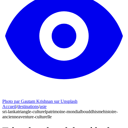
Photo par Gautam Krishnan sur Unsplash
Accueil
/
destinations
/
asie
sri-lanka
triangle-culturel
patrimoine-mondial
bouddhisme
histoire-
ancienne
aventure-culturelle