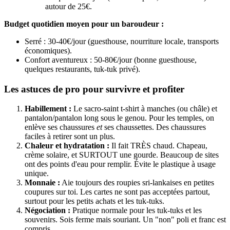
autour de 25€.
Budget quotidien moyen pour un baroudeur :
Serré : 30-40€/jour (guesthouse, nourriture locale, transports
économiques).
Confort aventureux : 50-80€/jour (bonne guesthouse,
quelques restaurants, tuk-tuk privé).
Les astuces de pro pour survivre et profiter
Habillement :
Le sacro-saint t-shirt à manches (ou châle) et
pantalon/pantalon long sous le genou. Pour les temples, on
enlève ses chaussures
et
ses chaussettes. Des chaussures
faciles à retirer sont un plus.
Chaleur et hydratation :
Il fait TRÈS chaud. Chapeau,
crème solaire, et SURTOUT une gourde. Beaucoup de sites
ont des points d'eau pour remplir. Évite le plastique à usage
unique.
Monnaie :
Aie toujours des roupies sri-lankaises en petites
coupures sur toi. Les cartes ne sont pas acceptées partout,
surtout pour les petits achats et les tuk-tuks.
Négociation :
Pratique normale pour les tuk-tuks et les
souvenirs. Sois ferme mais souriant. Un "non" poli et franc est
compris.