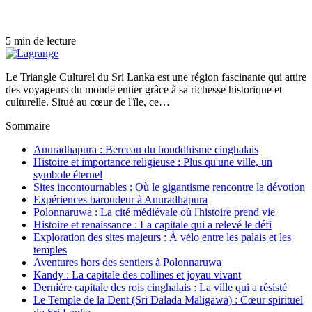
5 min de lecture
Le Triangle Culturel du Sri Lanka est une région fascinante qui attire
des voyageurs du monde entier grâce à sa richesse historique et
culturelle. Situé au cœur de l'île, ce…
Sommaire
Anuradhapura : Berceau du bouddhisme cinghalais
Histoire et importance religieuse : Plus qu'une ville, un
symbole éternel
Sites incontournables : Où le gigantisme rencontre la dévotion
Expériences baroudeur à Anuradhapura
Polonnaruwa : La cité médiévale où l'histoire prend vie
Histoire et renaissance : La capitale qui a relevé le défi
Exploration des sites majeurs : À vélo entre les palais et les
temples
Aventures hors des sentiers à Polonnaruwa
Kandy : La capitale des collines et joyau vivant
Dernière capitale des rois cinghalais : La ville qui a résisté
Le Temple de la Dent (Sri Dalada Maligawa) : Cœur spirituel