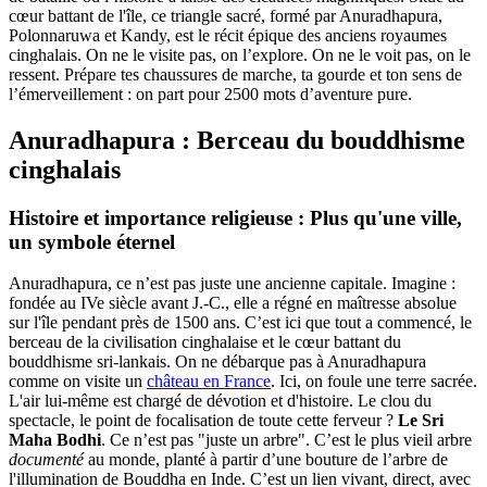
cœur battant de l'île, ce triangle sacré, formé par Anuradhapura,
Polonnaruwa et Kandy, est le récit épique des anciens royaumes
cinghalais. On ne le visite pas, on l’explore. On ne le voit pas, on le
ressent. Prépare tes chaussures de marche, ta gourde et ton sens de
l’émerveillement : on part pour 2500 mots d’aventure pure.
Anuradhapura : Berceau du bouddhisme
cinghalais
Histoire et importance religieuse : Plus qu'une ville,
un symbole éternel
Anuradhapura, ce n’est pas juste une ancienne capitale. Imagine :
fondée au IVe siècle avant J.-C., elle a régné en maîtresse absolue
sur l'île pendant près de 1500 ans. C’est ici que tout a commencé, le
berceau de la civilisation cinghalaise et le cœur battant du
bouddhisme sri-lankais. On ne débarque pas à Anuradhapura
comme on visite un
château en France
. Ici, on foule une terre sacrée.
L'air lui-même est chargé de dévotion et d'histoire. Le clou du
spectacle, le point de focalisation de toute cette ferveur ?
Le Sri
Maha Bodhi
. Ce n’est pas "juste un arbre". C’est le plus vieil arbre
documenté
au monde, planté à partir d’une bouture de l’arbre de
l'illumination de Bouddha en Inde. C’est un lien vivant, direct, avec