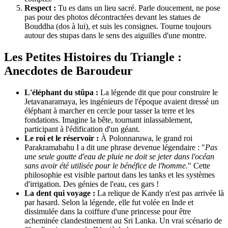
Respect :
Tu es dans un lieu sacré. Parle doucement, ne pose
pas pour des photos décontractées devant les statues de
Bouddha (dos à lui), et suis les consignes. Tourne toujours
autour des stupas dans le sens des aiguilles d'une montre.
Les Petites Histoires du Triangle :
Anecdotes de Baroudeur
L'éléphant du stûpa :
La légende dit que pour construire le
Jetavanaramaya, les ingénieurs de l'époque avaient dressé un
éléphant à marcher en cercle pour tasser la terre et les
fondations. Imagine la bête, tournant inlassablement,
participant à l'édification d'un géant.
Le roi et le réservoir :
À Polonnaruwa, le grand roi
Parakramabahu I a dit une phrase devenue légendaire : "
Pas
une seule goutte d'eau de pluie ne doit se jeter dans l'océan
sans avoir été utilisée pour le bénéfice de l'homme.
" Cette
philosophie est visible partout dans les tanks et les systèmes
d'irrigation. Des génies de l'eau, ces gars !
La dent qui voyage :
La relique de Kandy n'est pas arrivée là
par hasard. Selon la légende, elle fut volée en Inde et
dissimulée dans la coiffure d'une princesse pour être
acheminée clandestinement au Sri Lanka. Un vrai scénario de