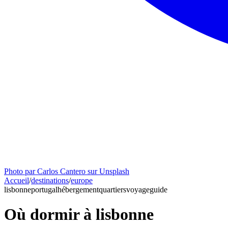
Photo par Carlos Cantero sur Unsplash
Accueil
/
destinations
/
europe
lisbonne
portugal
hébergement
quartiers
voyage
guide
Où dormir à lisbonne