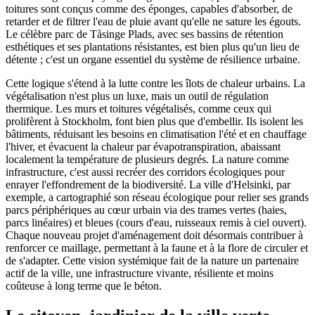
toitures sont conçus comme des éponges, capables d'absorber, de
retarder et de filtrer l'eau de pluie avant qu'elle ne sature les égouts.
Le célèbre parc de Tåsinge Plads, avec ses bassins de rétention
esthétiques et ses plantations résistantes, est bien plus qu'un lieu de
détente ; c'est un organe essentiel du système de résilience urbaine.
Cette logique s'étend à la lutte contre les îlots de chaleur urbains. La
végétalisation n'est plus un luxe, mais un outil de régulation
thermique. Les murs et toitures végétalisés, comme ceux qui
prolifèrent à Stockholm, font bien plus que d'embellir. Ils isolent les
bâtiments, réduisant les besoins en climatisation l'été et en chauffage
l'hiver, et évacuent la chaleur par évapotranspiration, abaissant
localement la température de plusieurs degrés. La nature comme
infrastructure, c'est aussi recréer des corridors écologiques pour
enrayer l'effondrement de la biodiversité. La ville d'Helsinki, par
exemple, a cartographié son réseau écologique pour relier ses grands
parcs périphériques au cœur urbain via des trames vertes (haies,
parcs linéaires) et bleues (cours d'eau, ruisseaux remis à ciel ouvert).
Chaque nouveau projet d'aménagement doit désormais contribuer à
renforcer ce maillage, permettant à la faune et à la flore de circuler et
de s'adapter. Cette vision systémique fait de la nature un partenaire
actif de la ville, une infrastructure vivante, résiliente et moins
coûteuse à long terme que le béton.