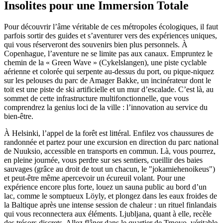
Insolites pour une Immersion Totale
Pour découvrir l’âme véritable de ces métropoles écologiques, il faut
parfois sortir des guides et s’aventurer vers des expériences uniques,
qui vous réserveront des souvenirs bien plus personnels. À
Copenhague, l’aventure ne se limite pas aux canaux. Empruntez le
chemin de la « Green Wave » (Cykelslangen), une piste cyclable
aérienne et colorée qui serpente au-dessus du port, ou pique-niquez
sur les pelouses du parc de Amager Bakke, un incinérateur dont le
toit est une piste de ski artificielle et un mur d’escalade. C’est là, au
sommet de cette infrastructure multifonctionnelle, que vous
comprendrez la genius loci de la ville : l’innovation au service du
bien-être.
À Helsinki, l’appel de la forêt est littéral. Enfilez vos chaussures de
randonnée et partez pour une excursion en direction du parc national
de Nuuksio, accessible en transports en commun. Là, vous pourrez,
en pleine journée, vous perdre sur ses sentiers, cueillir des baies
sauvages (grâce au droit de tout un chacun, le "jokamiehenoikeus")
et peut-être même apercevoir un écureuil volant. Pour une
expérience encore plus forte, louez un sauna public au bord d’un
lac, comme le somptueux Löyly, et plongez dans les eaux froides de
la Baltique après une intense session de chaleur : un rituel finlandais
qui vous reconnectera aux éléments. Ljubljana, quant à elle, recèle
des trésors discrets. Allez flâner dans le quartier de Trnovo, véritable