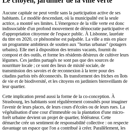
Le citoyen, jardinier de la ville verte
Aucune capitale ne peut verdir sans la participation active de ses
habitants. Le modèle descendant, où la municipalité est la seule
actrice, a montré ses limites. L'émergence de la ville verte est donc
indissociable d'un profond mouvement de démocratie participative et
d'appropriation citoyenne de l'espace public. À Lisbonne, lauréate
du titre en 2020, ce phénomène est palpable. La ville a mis en place
un programme ambitieux de soutien aux "hortas urbanas" (potagers
urbains). Elle met à disposition des terrains vacants, fournit du
compost et des outils, et forme les résidents désireux de cultiver leurs
légumes. Ces jardins partagés ne sont pas que des sources de
nourriture locale ; ce sont des lieux de mixité sociale, de
transmission des savoirs et de reconnexion à la terre pour des
citadins parfois très déconnectés. Ils transforment des friches en îlots
de vie et de biodiversité, et les citoyens en jardiniers bienveillants de
leur quartier.
Cette implication prend aussi la forme de la co-conception. À
Strasbourg, les habitants sont régulièrement consultés pour imaginer
l'avenir de leurs places, de leurs cours d'écoles ou de leurs rues. La
végétalisation d'une cour d'immeuble ou la plantation d'une micro-
forêt urbaine devient un projet de quartier, fédérateur. Cette
démarche crée un sentiment de responsabilité collective : on respecte
davantage un espace que l'on a contribué à créer. Parallèlement, les