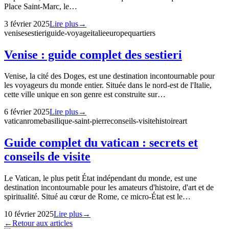
Place Saint-Marc, le…
3 février 2025
Lire plus
→
venise
sestieri
guide-voyage
italie
europe
quartiers
Venise : guide complet des sestieri
Venise, la cité des Doges, est une destination incontournable pour
les voyageurs du monde entier. Située dans le nord-est de l'Italie,
cette ville unique en son genre est construite sur…
6 février 2025
Lire plus
→
vatican
rome
basilique-saint-pierre
conseils-visite
histoire
art
Guide complet du vatican : secrets et
conseils de visite
Le Vatican, le plus petit État indépendant du monde, est une
destination incontournable pour les amateurs d'histoire, d'art et de
spiritualité. Situé au cœur de Rome, ce micro-État est le…
10 février 2025
Lire plus
→
←
Retour aux articles