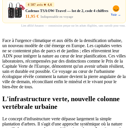
4 587 avis ★ 4,6
Cadenas TSA OW-Travel — lot de 2, code 4 chiffres
Voir →
11,95 €
Indispensable en voyage
Lien affilié Amazon — commission perçue sur les achats éligibles, sans surcoût pour vous.
Face à l'urgence climatique et aux défis de la densification urbaine,
un nouveau modèle de cité émerge en Europe. Les capitales vertes
ne se contentent plus de parcs et de jardins ; elles réinventent leur
ADN pour intégrer la nature au cœur de leur planification. Ces villes
laboratoires, récompensées par des distinctions comme le Prix de la
Capitale Verte de l'Europe, démontrent qu'un avenir urbain résilient,
sain et durable est possible. Ce voyage au cœur de l'urbanisme
écologique révèle comment la nature devient la pierre angulaire de la
ville de demain, réconciliant enfin le minéral et le vivant pour le
bien-être de tous.
L'infrastructure verte, nouvelle colonne
vertébrale urbaine
Le concept d'infrastructure verte dépasse largement la simple
plantation d'arbres. Il s'agit d'une approche systémique où la nature