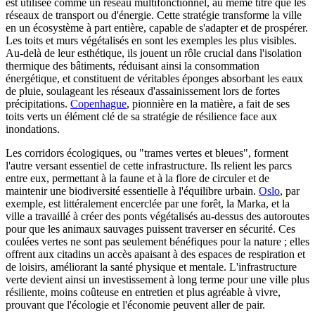
est utilisée comme un réseau multifonctionnel, au même titre que les
réseaux de transport ou d'énergie. Cette stratégie transforme la ville
en un écosystème à part entière, capable de s'adapter et de prospérer.
Les toits et murs végétalisés en sont les exemples les plus visibles.
Au-delà de leur esthétique, ils jouent un rôle crucial dans l'isolation
thermique des bâtiments, réduisant ainsi la consommation
énergétique, et constituent de véritables éponges absorbant les eaux
de pluie, soulageant les réseaux d'assainissement lors de fortes
précipitations.
Copenhague
, pionnière en la matière, a fait de ses
toits verts un élément clé de sa stratégie de résilience face aux
inondations.
Les corridors écologiques, ou "trames vertes et bleues", forment
l'autre versant essentiel de cette infrastructure. Ils relient les parcs
entre eux, permettant à la faune et à la flore de circuler et de
maintenir une biodiversité essentielle à l'équilibre urbain.
Oslo
, par
exemple, est littéralement encerclée par une forêt, la Marka, et la
ville a travaillé à créer des ponts végétalisés au-dessus des autoroutes
pour que les animaux sauvages puissent traverser en sécurité. Ces
coulées vertes ne sont pas seulement bénéfiques pour la nature ; elles
offrent aux citadins un accès apaisant à des espaces de respiration et
de loisirs, améliorant la santé physique et mentale. L'infrastructure
verte devient ainsi un investissement à long terme pour une ville plus
résiliente, moins coûteuse en entretien et plus agréable à vivre,
prouvant que l'écologie et l'économie peuvent aller de pair.