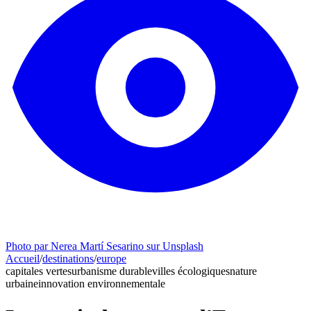
Photo par Nerea Martí Sesarino sur Unsplash
Accueil
/
destinations
/
europe
capitales vertes
urbanisme durable
villes écologiques
nature
urbaine
innovation environnementale