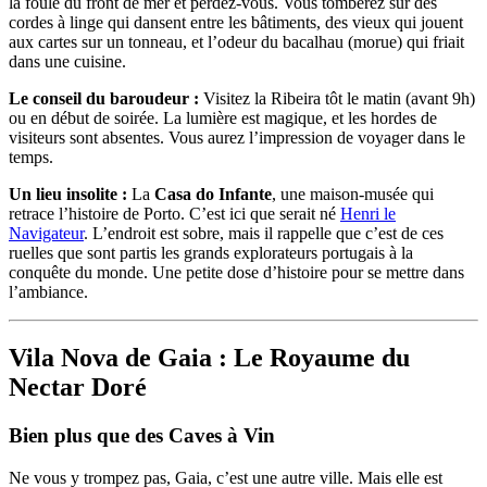
la foule du front de mer et perdez-vous. Vous tomberez sur des
cordes à linge qui dansent entre les bâtiments, des vieux qui jouent
aux cartes sur un tonneau, et l’odeur du bacalhau (morue) qui friait
dans une cuisine.
Le conseil du baroudeur :
Visitez la Ribeira tôt le matin (avant 9h)
ou en début de soirée. La lumière est magique, et les hordes de
visiteurs sont absentes. Vous aurez l’impression de voyager dans le
temps.
Un lieu insolite :
La
Casa do Infante
, une maison-musée qui
retrace l’histoire de Porto. C’est ici que serait né
Henri le
Navigateur
. L’endroit est sobre, mais il rappelle que c’est de ces
ruelles que sont partis les grands explorateurs portugais à la
conquête du monde. Une petite dose d’histoire pour se mettre dans
l’ambiance.
Vila Nova de Gaia : Le Royaume du
Nectar Doré
Bien plus que des Caves à Vin
Ne vous y trompez pas, Gaia, c’est une autre ville. Mais elle est