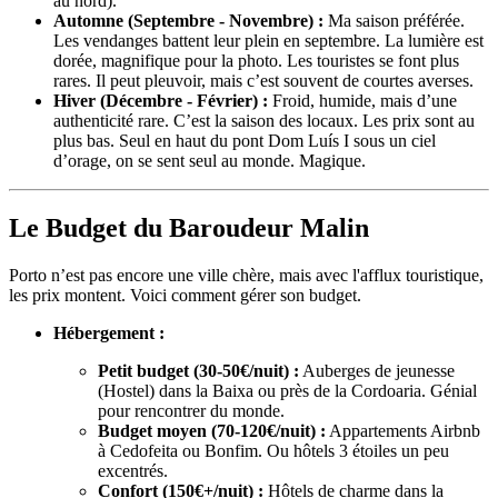
au nord).
Automne (Septembre - Novembre) :
Ma saison préférée.
Les vendanges battent leur plein en septembre. La lumière est
dorée, magnifique pour la photo. Les touristes se font plus
rares. Il peut pleuvoir, mais c’est souvent de courtes averses.
Hiver (Décembre - Février) :
Froid, humide, mais d’une
authenticité rare. C’est la saison des locaux. Les prix sont au
plus bas. Seul en haut du pont Dom Luís I sous un ciel
d’orage, on se sent seul au monde. Magique.
Le Budget du Baroudeur Malin
Porto n’est pas encore une ville chère, mais avec l'afflux touristique,
les prix montent. Voici comment gérer son budget.
Hébergement :
Petit budget (30-50€/nuit) :
Auberges de jeunesse
(Hostel) dans la Baixa ou près de la Cordoaria. Génial
pour rencontrer du monde.
Budget moyen (70-120€/nuit) :
Appartements Airbnb
à Cedofeita ou Bonfim. Ou hôtels 3 étoiles un peu
excentrés.
Confort (150€+/nuit) :
Hôtels de charme dans la