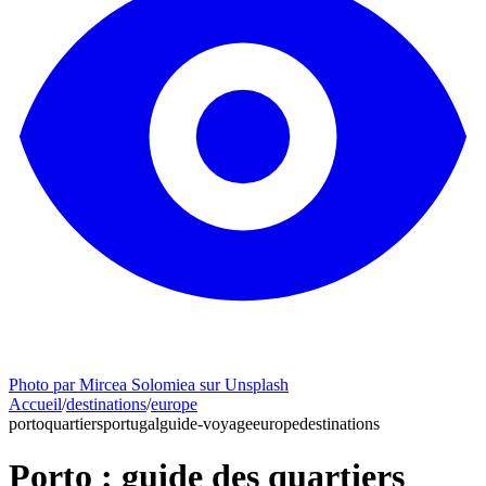
Photo par Mircea Solomiea sur Unsplash
Accueil
/
destinations
/
europe
porto
quartiers
portugal
guide-voyage
europe
destinations
Porto : guide des quartiers