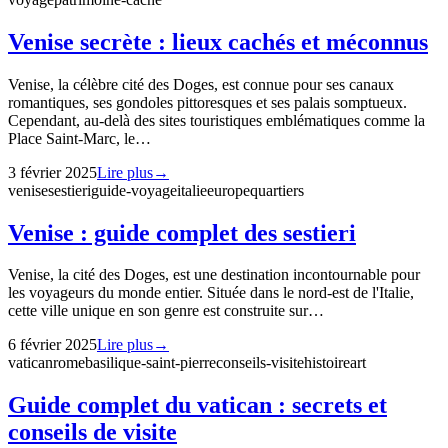
Venise secrète : lieux cachés et méconnus
Venise, la célèbre cité des Doges, est connue pour ses canaux
romantiques, ses gondoles pittoresques et ses palais somptueux.
Cependant, au-delà des sites touristiques emblématiques comme la
Place Saint-Marc, le…
3 février 2025
Lire plus
→
venise
sestieri
guide-voyage
italie
europe
quartiers
Venise : guide complet des sestieri
Venise, la cité des Doges, est une destination incontournable pour
les voyageurs du monde entier. Située dans le nord-est de l'Italie,
cette ville unique en son genre est construite sur…
6 février 2025
Lire plus
→
vatican
rome
basilique-saint-pierre
conseils-visite
histoire
art
Guide complet du vatican : secrets et
conseils de visite