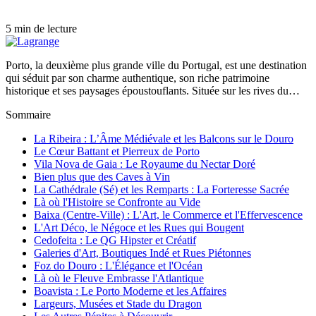
5 min de lecture
Porto, la deuxième plus grande ville du Portugal, est une destination
qui séduit par son charme authentique, son riche patrimoine
historique et ses paysages époustouflants. Située sur les rives du…
Sommaire
La Ribeira : L’Âme Médiévale et les Balcons sur le Douro
Le Cœur Battant et Pierreux de Porto
Vila Nova de Gaia : Le Royaume du Nectar Doré
Bien plus que des Caves à Vin
La Cathédrale (Sé) et les Remparts : La Forteresse Sacrée
Là où l'Histoire se Confronte au Vide
Baixa (Centre-Ville) : L'Art, le Commerce et l'Effervescence
L'Art Déco, le Négoce et les Rues qui Bougent
Cedofeita : Le QG Hipster et Créatif
Galeries d'Art, Boutiques Indé et Rues Piétonnes
Foz do Douro : L'Élégance et l'Océan
Là où le Fleuve Embrasse l'Atlantique
Boavista : Le Porto Moderne et les Affaires
Largeurs, Musées et Stade du Dragon