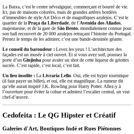
La Baixa, c’est le centre névralgique, commerçant et bourré de vie.
Ici, pas de maisons colorées, mais de grandes artères bordées
d’immeubles de style Art Déco et de magnifiques azulejos. C’est le
quartier de la
Praça da Liberdade
, de l’
Avenida dos Aliados
,
majestueuse, et de la gare de
São Bento
, mondialement connue pour
son hall recouvert de 20 000 azulejos retraçant l’histoire du Portugal.
Prenez le temps de les admirer, c’est une bande-dessinée géante.
Le conseil du baroudeur :
Levez les yeux ! L’architecture des
façades est un musée à ciel ouvert. Et si vous avez soif, poussez la
porte d’un
Ginjinha
pour avaler un shot de cette liqueur de griottes
sucrée. C’est rapide, c’est local, c’est fait.
Un lieu insolite :
La
Livraria Lello
. Oui, elle est hyper touristique
(il faut payer un billet), et oui, elle est magnifique. La rumeur dit
qu’elle aurait inspiré J.K. Rowling pour Harry Potter. Allez-y à
l’ouverture pour éviter la cohue et admirez l’escalier central, un vrai
chef-d’œuvre.
Cedofeita : Le QG Hipster et Créatif
Galeries d'Art, Boutiques Indé et Rues Piétonnes