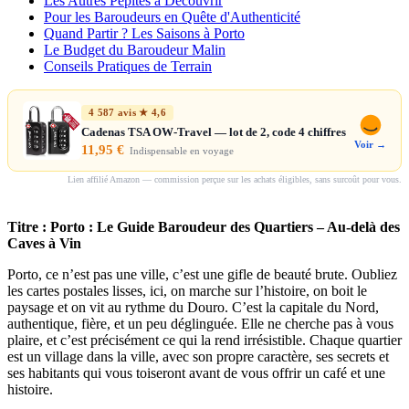
Les Autres Pépites à Découvrir
Pour les Baroudeurs en Quête d'Authenticité
Quand Partir ? Les Saisons à Porto
Le Budget du Baroudeur Malin
Conseils Pratiques de Terrain
4 587 avis ★ 4,6
Cadenas TSA OW-Travel — lot de 2, code 4 chiffres
Voir →
11,95 €
Indispensable en voyage
Lien affilié Amazon — commission perçue sur les achats éligibles, sans surcoût pour vous.
Titre : Porto : Le Guide Baroudeur des Quartiers – Au-delà des
Caves à Vin
Porto, ce n’est pas une ville, c’est une gifle de beauté brute. Oubliez
les cartes postales lisses, ici, on marche sur l’histoire, on boit le
paysage et on vit au rythme du Douro. C’est la capitale du Nord,
authentique, fière, et un peu déglinguée. Elle ne cherche pas à vous
plaire, et c’est précisément ce qui la rend irrésistible. Chaque quartier
est un village dans la ville, avec son propre caractère, ses secrets et
ses habitants qui vous toiseront avant de vous offrir un café et une
histoire.