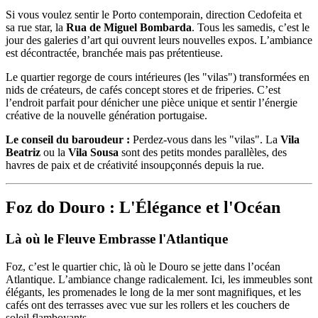
Si vous voulez sentir le Porto contemporain, direction Cedofeita et
sa rue star, la
Rua de Miguel Bombarda
. Tous les samedis, c’est le
jour des galeries d’art qui ouvrent leurs nouvelles expos. L’ambiance
est décontractée, branchée mais pas prétentieuse.
Le quartier regorge de cours intérieures (les "vilas") transformées en
nids de créateurs, de cafés concept stores et de friperies. C’est
l’endroit parfait pour dénicher une pièce unique et sentir l’énergie
créative de la nouvelle génération portugaise.
Le conseil du baroudeur :
Perdez-vous dans les "vilas". La
Vila
Beatriz
ou la
Vila Sousa
sont des petits mondes parallèles, des
havres de paix et de créativité insoupçonnés depuis la rue.
Foz do Douro : L'Élégance et l'Océan
Là où le Fleuve Embrasse l'Atlantique
Foz, c’est le quartier chic, là où le Douro se jette dans l’océan
Atlantique. L’ambiance change radicalement. Ici, les immeubles sont
élégants, les promenades le long de la mer sont magnifiques, et les
cafés ont des terrasses avec vue sur les rollers et les couchers de
soleil flamboyants.