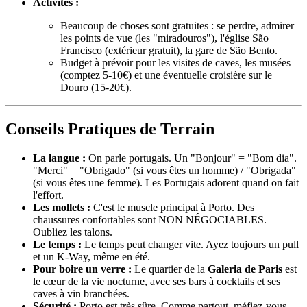
Activités :
Beaucoup de choses sont gratuites : se perdre, admirer
les points de vue (les "miradouros"), l'église São
Francisco (extérieur gratuit), la gare de São Bento.
Budget à prévoir pour les visites de caves, les musées
(comptez 5-10€) et une éventuelle croisière sur le
Douro (15-20€).
Conseils Pratiques de Terrain
La langue :
On parle portugais. Un "Bonjour" = "Bom dia".
"Merci" = "Obrigado" (si vous êtes un homme) / "Obrigada"
(si vous êtes une femme). Les Portugais adorent quand on fait
l'effort.
Les mollets :
C'est le muscle principal à Porto. Des
chaussures confortables sont NON NÉGOCIABLES.
Oubliez les talons.
Le temps :
Le temps peut changer vite. Ayez toujours un pull
et un K-Way, même en été.
Pour boire un verre :
Le quartier de la
Galeria de Paris
est
le cœur de la vie nocturne, avec ses bars à cocktails et ses
caves à vin branchées.
Sécurité :
Porto est très sûre. Comme partout, méfiez-vous