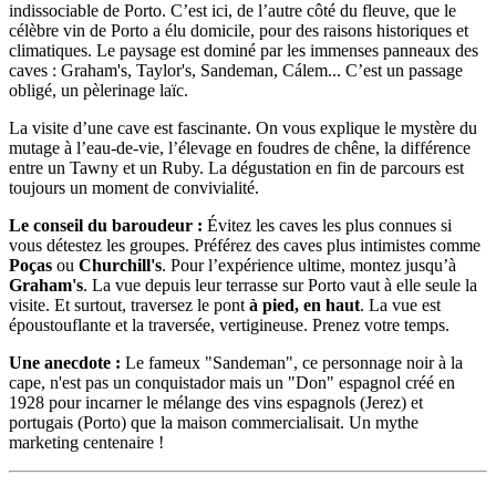
indissociable de Porto. C’est ici, de l’autre côté du fleuve, que le
célèbre vin de Porto a élu domicile, pour des raisons historiques et
climatiques. Le paysage est dominé par les immenses panneaux des
caves : Graham's, Taylor's, Sandeman, Cálem... C’est un passage
obligé, un pèlerinage laïc.
La visite d’une cave est fascinante. On vous explique le mystère du
mutage à l’eau-de-vie, l’élevage en foudres de chêne, la différence
entre un Tawny et un Ruby. La dégustation en fin de parcours est
toujours un moment de convivialité.
Le conseil du baroudeur :
Évitez les caves les plus connues si
vous détestez les groupes. Préférez des caves plus intimistes comme
Poças
ou
Churchill's
. Pour l’expérience ultime, montez jusqu’à
Graham's
. La vue depuis leur terrasse sur Porto vaut à elle seule la
visite. Et surtout, traversez le pont
à pied, en haut
. La vue est
époustouflante et la traversée, vertigineuse. Prenez votre temps.
Une anecdote :
Le fameux "Sandeman", ce personnage noir à la
cape, n'est pas un conquistador mais un "Don" espagnol créé en
1928 pour incarner le mélange des vins espagnols (Jerez) et
portugais (Porto) que la maison commercialisait. Un mythe
marketing centenaire !