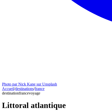
Photo par Nick Kane sur Unsplash
Accueil
/
destinations
/
france
destination
france
voyage
Littoral atlantique