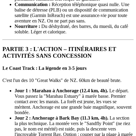
Communication :
Réception téléphonique quasi nulle. Une
balise de détresse (PLB) ou un dispositif de communication
satellite (Garmin InReach) est une assurance-vie pour toute
aventure en NZ. On ne part pas sans.
Nourriture :
Du déshydraté, des barres, du muesli, du café
soluble. Léger et calorique.
PARTIE 3 : L'ACTION – ITINÉRAIRES ET
ACTIVITÉS SANS CONCESSION
Le Coast Track : La légende en 3-5 jours
C'est l'un des 10 "Great Walks" de NZ. 60km de beauté brute.
Jour 1 : Marahau à Anchorage (12.4 km, 4h).
Le départ.
Vous passez la "Marahau Estuary" à marée basse. Premier
contact avec les marais. La forêt est jeune, les vues se
méritent. Anchorage est une grande baie magnifique, souvent
bondée.
Jour 2 : Anchorage à Bark Bay (11.3 km, 4h).
La section
la plus technique. La montée vers le "Sandfly Point" (ne riez
pas, le nom est mérité) est raide, puis la descente vers
l'incroyable Torrent Bay. Option : couper par la plage à marée