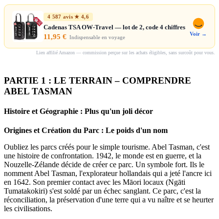
4 587 avis ★ 4,6
Cadenas TSA OW-Travel — lot de 2, code 4 chiffres
Voir →
11,95 €
Indispensable en voyage
Lien affilié Amazon — commission perçue sur les achats éligibles, sans surcoût pour vous.
PARTIE 1 : LE TERRAIN – COMPRENDRE
ABEL TASMAN
Histoire et Géographie : Plus qu'un joli décor
Origines et Création du Parc : Le poids d'un nom
Oubliez les parcs créés pour le simple tourisme. Abel Tasman, c'est
une histoire de confrontation. 1942, le monde est en guerre, et la
Nouzelle-Zélande décide de créer ce parc. Un symbole fort. Ils le
nomment Abel Tasman, l'explorateur hollandais qui a jeté l'ancre ici
en 1642. Son premier contact avec les Māori locaux (Ngāti
Tumatakokiri) s'est soldé par un échec sanglant. Ce parc, c'est la
réconciliation, la préservation d'une terre qui a vu naître et se heurter
les civilisations.