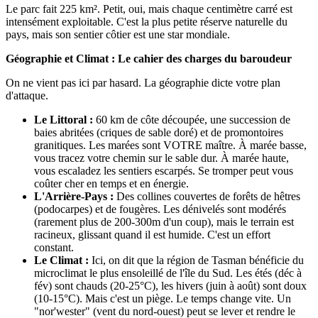
Le parc fait 225 km². Petit, oui, mais chaque centimètre carré est
intensément exploitable. C'est la plus petite réserve naturelle du
pays, mais son sentier côtier est une star mondiale.
Géographie et Climat : Le cahier des charges du baroudeur
On ne vient pas ici par hasard. La géographie dicte votre plan
d'attaque.
Le Littoral :
60 km de côte découpée, une succession de
baies abritées (criques de sable doré) et de promontoires
granitiques. Les marées sont VOTRE maître. À marée basse,
vous tracez votre chemin sur le sable dur. À marée haute,
vous escaladez les sentiers escarpés. Se tromper peut vous
coûter cher en temps et en énergie.
L'Arrière-Pays :
Des collines couvertes de forêts de hêtres
(podocarpes) et de fougères. Les dénivelés sont modérés
(rarement plus de 200-300m d'un coup), mais le terrain est
racineux, glissant quand il est humide. C'est un effort
constant.
Le Climat :
Ici, on dit que la région de Tasman bénéficie du
microclimat le plus ensoleillé de l'île du Sud. Les étés (déc à
fév) sont chauds (20-25°C), les hivers (juin à août) sont doux
(10-15°C). Mais c'est un piège. Le temps change vite. Un
"nor'wester" (vent du nord-ouest) peut se lever et rendre le