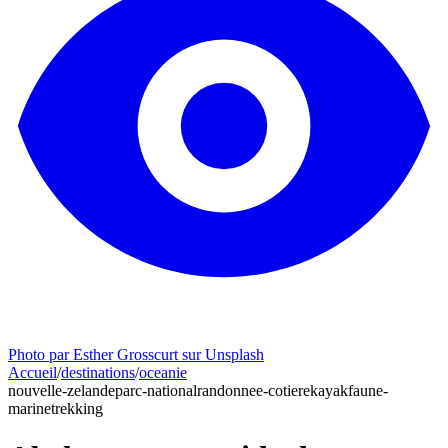
Photo par Esther Grosscurt sur Unsplash
Accueil
/
destinations
/
oceanie
nouvelle-zelande
parc-national
randonnee-cotiere
kayak
faune-
marine
trekking