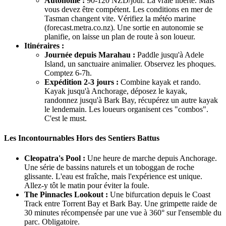
Autonome :
90-120 NZD/jour. La vraie liberté. Mais
vous devez être compétent. Les conditions en mer de
Tasman changent vite. Vérifiez la météo marine
(forecast.metra.co.nz). Une sortie en autonomie se
planifie, on laisse un plan de route à son loueur.
Itinéraires :
Journée depuis Marahau :
Paddle jusqu'à Adele
Island, un sanctuaire animalier. Observez les phoques.
Comptez 6-7h.
Expédition 2-3 jours :
Combine kayak et rando.
Kayak jusqu'à Anchorage, déposez le kayak,
randonnez jusqu'à Bark Bay, récupérez un autre kayak
le lendemain. Les loueurs organisent ces "combos".
C'est le must.
Les Incontournables Hors des Sentiers Battus
Cleopatra's Pool :
Une heure de marche depuis Anchorage.
Une série de bassins naturels et un toboggan de roche
glissante. L'eau est fraîche, mais l'expérience est unique.
Allez-y tôt le matin pour éviter la foule.
The Pinnacles Lookout :
Une bifurcation depuis le Coast
Track entre Torrent Bay et Bark Bay. Une grimpette raide de
30 minutes récompensée par une vue à 360° sur l'ensemble du
parc. Obligatoire.