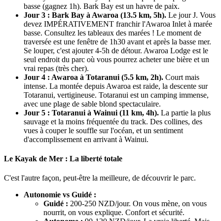
basse (gagnez 1h). Bark Bay est un havre de paix.
Jour 3 : Bark Bay à Awaroa (13.5 km, 5h).
Le jour J. Vous
devez IMPÉRATIVEMENT franchir l'Awaroa Inlet à marée
basse. Consultez les tableaux des marées ! Le moment de
traversée est une fenêtre de 1h30 avant et après la basse mer.
Se louper, c'est ajouter 4-5h de détour. Awaroa Lodge est le
seul endroit du parc où vous pourrez acheter une bière et un
vrai repas (très cher).
Jour 4 : Awaroa à Totaranui (5.5 km, 2h).
Court mais
intense. La montée depuis Awaroa est raide, la descente sur
Totaranui, vertigineuse. Totaranui est un camping immense,
avec une plage de sable blond spectaculaire.
Jour 5 : Totaranui à Wainui (11 km, 4h).
La partie la plus
sauvage et la moins fréquentée du track. Des collines, des
vues à couper le souffle sur l'océan, et un sentiment
d'accomplissement en arrivant à Wainui.
Le Kayak de Mer : La liberté totale
C'est l'autre façon, peut-être la meilleure, de découvrir le parc.
Autonomie vs Guidé :
Guidé :
200-250 NZD/jour. On vous mène, on vous
nourrit, on vous explique. Confort et sécurité.