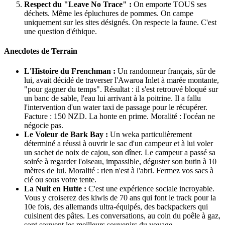
Respect du "Leave No Trace" :
On emporte TOUS ses
déchets. Même les épluchures de pommes. On campe
uniquement sur les sites désignés. On respecte la faune. C'est
une question d'éthique.
Anecdotes de Terrain
L'Histoire du Frenchman :
Un randonneur français, sûr de
lui, avait décidé de traverser l'Awaroa Inlet à marée montante,
"pour gagner du temps". Résultat : il s'est retrouvé bloqué sur
un banc de sable, l'eau lui arrivant à la poitrine. Il a fallu
l'intervention d'un water taxi de passage pour le récupérer.
Facture : 150 NZD. La honte en prime. Moralité : l'océan ne
négocie pas.
Le Voleur de Bark Bay :
Un weka particulièrement
déterminé a réussi à ouvrir le sac d'un campeur et à lui voler
un sachet de noix de cajou, son dîner. Le campeur a passé sa
soirée à regarder l'oiseau, impassible, déguster son butin à 10
mètres de lui. Moralité : rien n'est à l'abri. Fermez vos sacs à
clé ou sous votre tente.
La Nuit en Hutte :
C'est une expérience sociale incroyable.
Vous y croiserez des kiwis de 70 ans qui font le track pour la
10e fois, des allemands ultra-équipés, des backpackers qui
cuisinent des pâtes. Les conversations, au coin du poêle à gaz,
sont souvent les meilleurs souvenirs du voyage.