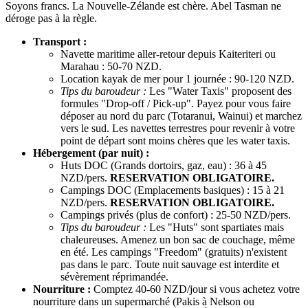
Soyons francs. La Nouvelle-Zélande est chère. Abel Tasman ne
déroge pas à la règle.
Transport :
Navette maritime aller-retour depuis Kaiteriteri ou
Marahau : 50-70 NZD.
Location kayak de mer pour 1 journée : 90-120 NZD.
Tips du baroudeur :
Les "Water Taxis" proposent des
formules "Drop-off / Pick-up". Payez pour vous faire
déposer au nord du parc (Totaranui, Wainui) et marchez
vers le sud. Les navettes terrestres pour revenir à votre
point de départ sont moins chères que les water taxis.
Hébergement (par nuit) :
Huts DOC (Grands dortoirs, gaz, eau) : 36 à 45
NZD/pers.
RESERVATION OBLIGATOIRE.
Campings DOC (Emplacements basiques) : 15 à 21
NZD/pers.
RESERVATION OBLIGATOIRE.
Campings privés (plus de confort) : 25-50 NZD/pers.
Tips du baroudeur :
Les "Huts" sont spartiates mais
chaleureuses. Amenez un bon sac de couchage, même
en été. Les campings "Freedom" (gratuits) n'existent
pas dans le parc. Toute nuit sauvage est interdite et
sévèrement réprimandée.
Nourriture :
Comptez 40-60 NZD/jour si vous achetez votre
nourriture dans un supermarché (Pakis à Nelson ou