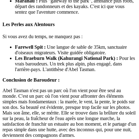
Marahau :
Plus "gateway to the park", ambiance plus roots,
départ des randonneurs et des kayaks. C'est ici que vous
sentez que l'aventure commence.
Les Perles aux Alentours
Si vous avez du temps, ne manquez pas :
Farewell Spit :
Une langue de sable de 35km, sanctuaire
d'oiseaux migrateurs. Visite guidée obligatoire.
Les Braeburn Walk (Kahurangi National Park) :
Pour les
vrais baroudeurs. Un trek plus alpin, plus engagé, dans
l'arrière-pays. L'antithèse d'Abel Tasman.
Conclusion de Baroudeur :
Abel Tasman n'est pas un parc où l'on vient pour être seul au
monde. C'est un parc où l'on vient pour affronter des éléments
simples mais fondamentaux : la marée, le vent, la pente, le poids sur
son dos. Sa beauté est évidente, presque trop facile sur les photos.
Mais son âme, elle, se mérite. Elle se trouve dans la brûlure du soleil
sur la peau, la fraîcheur de l'eau après une longue marche, la
satisfaction de franchir un estuaire au bon moment, et le partage d'un
repas simple dans une hutte, avec des inconnus qui, pour une nuit,
deviennent des compagnons d'armes.