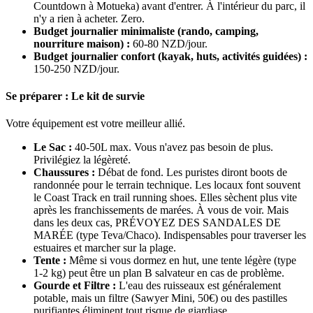
Countdown à Motueka) avant d'entrer. À l'intérieur du parc, il
n'y a rien à acheter. Zero.
Budget journalier minimaliste (rando, camping,
nourriture maison) :
60-80 NZD/jour.
Budget journalier confort (kayak, huts, activités guidées) :
150-250 NZD/jour.
Se préparer : Le kit de survie
Votre équipement est votre meilleur allié.
Le Sac :
40-50L max. Vous n'avez pas besoin de plus.
Privilégiez la légèreté.
Chaussures :
Débat de fond. Les puristes diront boots de
randonnée pour le terrain technique. Les locaux font souvent
le Coast Track en trail running shoes. Elles sèchent plus vite
après les franchissements de marées. À vous de voir. Mais
dans les deux cas, PRÉVOYEZ DES SANDALES DE
MARÉE (type Teva/Chaco). Indispensables pour traverser les
estuaires et marcher sur la plage.
Tente :
Même si vous dormez en hut, une tente légère (type
1-2 kg) peut être un plan B salvateur en cas de problème.
Gourde et Filtre :
L'eau des ruisseaux est généralement
potable, mais un filtre (Sawyer Mini, 50€) ou des pastilles
purifiantes éliminent tout risque de giardiase.