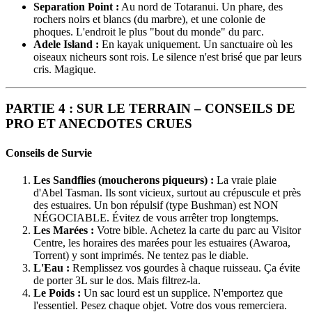
Separation Point :
Au nord de Totaranui. Un phare, des
rochers noirs et blancs (du marbre), et une colonie de
phoques. L'endroit le plus "bout du monde" du parc.
Adele Island :
En kayak uniquement. Un sanctuaire où les
oiseaux nicheurs sont rois. Le silence n'est brisé que par leurs
cris. Magique.
PARTIE 4 : SUR LE TERRAIN – CONSEILS DE
PRO ET ANECDOTES CRUES
Conseils de Survie
Les Sandflies (moucherons piqueurs) :
La vraie plaie
d'Abel Tasman. Ils sont vicieux, surtout au crépuscule et près
des estuaires. Un bon répulsif (type Bushman) est NON
NÉGOCIABLE. Évitez de vous arrêter trop longtemps.
Les Marées :
Votre bible. Achetez la carte du parc au Visitor
Centre, les horaires des marées pour les estuaires (Awaroa,
Torrent) y sont imprimés. Ne tentez pas le diable.
L'Eau :
Remplissez vos gourdes à chaque ruisseau. Ça évite
de porter 3L sur le dos. Mais filtrez-la.
Le Poids :
Un sac lourd est un supplice. N'emportez que
l'essentiel. Pesez chaque objet. Votre dos vous remerciera.