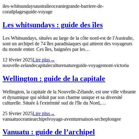
iles-whitsundays
australie
oceanie
grande-barriere-de-
corail
plages
guide-voyage
Les whitsundays : guide des îles
Les Whitsundays, situées au large de la côte nord-est de l'Australie,
sont un archipel de 74 îles paradisiaques qui attirent des voyageurs
du monde entier. Ces îles, baignées par les…
12 février 2025
Lire plus
→
nouvelle-zelande
capitale
culture
nature
guide-voyage
mont-victoria
Wellington : guide de la capitale
Wellington, la capitale de la Nouvelle-Zélande, est une ville vibrante
et dynamique qui séduit par son charme unique et sa diversité
culturelle. Située à l'extrémité sud de l'île du Nord,…
25 février 2025
Lire plus
→
vanuatu
oceanie
archipel
voyage-aventure
saison-seche
plongee
Vanuatu : guide de l’archipel