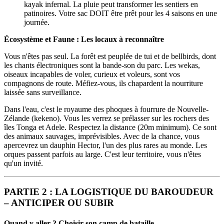
kayak infernal. La pluie peut transformer les sentiers en
patinoires. Votre sac DOIT être prêt pour les 4 saisons en une
journée.
Écosystème et Faune : Les locaux à reconnaître
Vous n'êtes pas seul. La forêt est peuplée de tui et de bellbirds, dont
les chants électroniques sont la bande-son du parc. Les wekas,
oiseaux incapables de voler, curieux et voleurs, sont vos
compagnons de route. Méfiez-vous, ils chapardent la nourriture
laissée sans surveillance.
Dans l'eau, c'est le royaume des phoques à fourrure de Nouvelle-
Zélande (kekeno). Vous les verrez se prélasser sur les rochers des
îles Tonga et Adele. Respectez la distance (20m minimum). Ce sont
des animaux sauvages, imprévisibles. Avec de la chance, vous
apercevrez un dauphin Hector, l'un des plus rares au monde. Les
orques passent parfois au large. C'est leur territoire, vous n'êtes
qu'un invité.
PARTIE 2 : LA LOGISTIQUE DU BAROUDEUR
– ANTICIPER OU SUBIR
Quand y aller ? Choisir son camp de bataille