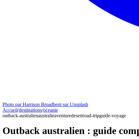
Photo par Harrison Broadbent sur Unsplash
Accueil
/
destinations
/
oceanie
outback-australien
australie
aventure
desert
road-trip
guide-voyage
Outback australien : guide com