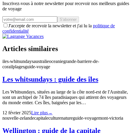
Inscrivez-vous à notre newsletter pour recevoir nos meilleurs guides
de voyage
S'abonner
J'accepte de recevoir la newsletter et j'ai lu la
politique de
confidentialité
Articles similaires
iles-whitsundays
australie
oceanie
grande-barriere-de-
corail
plages
guide-voyage
Les whitsundays : guide des îles
Les Whitsundays, situées au large de la côte nord-est de l'Australie,
sont un archipel de 74 îles paradisiaques qui attirent des voyageurs
du monde entier. Ces îles, baignées par les…
12 février 2025
Lire plus
→
nouvelle-zelande
capitale
culture
nature
guide-voyage
mont-victoria
Wellington : guide de la capitale