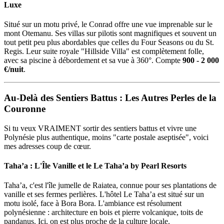
Luxe
Situé sur un motu privé, le Conrad offre une vue imprenable sur le
mont Otemanu. Ses villas sur pilotis sont magnifiques et souvent un
tout petit peu plus abordables que celles du Four Seasons ou du St.
Regis. Leur suite royale "Hillside Villa" est complètement folle,
avec sa piscine à débordement et sa vue à 360°. Compte
900 - 2 000
€/nuit
.
Au-Delà des Sentiers Battus : Les Autres Perles de la
Couronne
Si tu veux VRAIMENT sortir des sentiers battus et vivre une
Polynésie plus authentique, moins "carte postale aseptisée", voici
mes adresses coup de cœur.
Taha’a : L'Île Vanille et le Le Taha’a by Pearl Resorts
Taha’a, c'est l'île jumelle de Raiatea, connue pour ses plantations de
vanille et ses fermes perlières. L'hôtel Le Taha’a est situé sur un
motu isolé, face à Bora Bora. L'ambiance est résolument
polynésienne : architecture en bois et pierre volcanique, toits de
pandanus. Ici, on est plus proche de la culture locale.