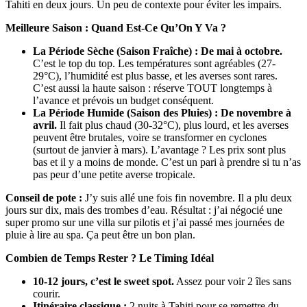
Tahiti en deux jours. Un peu de contexte pour éviter les impairs.
Meilleure Saison : Quand Est-Ce Qu’On Y Va ?
La Période Sèche (Saison Fraîche) : De mai à octobre.
C’est le top du top. Les températures sont agréables (27-
29°C), l’humidité est plus basse, et les averses sont rares.
C’est aussi la haute saison : réserve TOUT longtemps à
l’avance et prévois un budget conséquent.
La Période Humide (Saison des Pluies) : De novembre à
avril.
Il fait plus chaud (30-32°C), plus lourd, et les averses
peuvent être brutales, voire se transformer en cyclones
(surtout de janvier à mars). L’avantage ? Les prix sont plus
bas et il y a moins de monde. C’est un pari à prendre si tu n’as
pas peur d’une petite averse tropicale.
Conseil de pote :
J’y suis allé une fois fin novembre. Il a plu deux
jours sur dix, mais des trombes d’eau. Résultat : j’ai négocié une
super promo sur une villa sur pilotis et j’ai passé mes journées de
pluie à lire au spa. Ça peut être un bon plan.
Combien de Temps Rester ? Le Timing Idéal
10-12 jours, c’est le sweet spot.
Assez pour voir 2 îles sans
courir.
Itinéraire classique :
2 nuits à Tahiti pour se remettre du