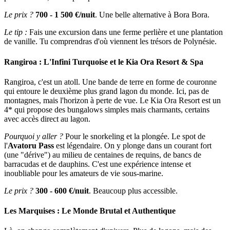
Le prix ?
700 - 1 500 €/nuit
. Une belle alternative à Bora Bora.
Le tip :
Fais une excursion dans une ferme perlière et une plantation
de vanille. Tu comprendras d'où viennent les trésors de Polynésie.
Rangiroa : L'Infini Turquoise et le Kia Ora Resort & Spa
Rangiroa, c'est un atoll. Une bande de terre en forme de couronne
qui entoure le deuxième plus grand lagon du monde. Ici, pas de
montagnes, mais l'horizon à perte de vue. Le Kia Ora Resort est un
4* qui propose des bungalows simples mais charmants, certains
avec accès direct au lagon.
Pourquoi y aller ?
Pour le snorkeling et la plongée. Le spot de
l'
Avatoru Pass
est légendaire. On y plonge dans un courant fort
(une "dérive") au milieu de centaines de requins, de bancs de
barracudas et de dauphins. C'est une expérience intense et
inoubliable pour les amateurs de vie sous-marine.
Le prix ?
300 - 600 €/nuit
. Beaucoup plus accessible.
Les Marquises : Le Monde Brutal et Authentique