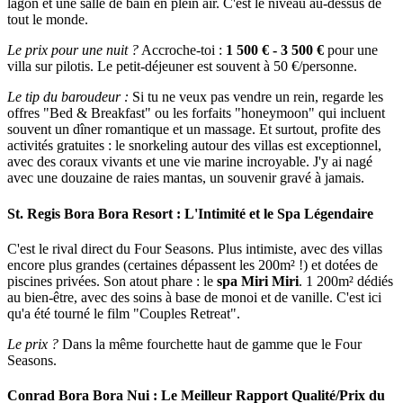
lagon et une salle de bain en plein air. C'est le niveau au-dessus de
tout le monde.
Le prix pour une nuit ?
Accroche-toi :
1 500 € - 3 500 €
pour une
villa sur pilotis. Le petit-déjeuner est souvent à 50 €/personne.
Le tip du baroudeur :
Si tu ne veux pas vendre un rein, regarde les
offres "Bed & Breakfast" ou les forfaits "honeymoon" qui incluent
souvent un dîner romantique et un massage. Et surtout, profite des
activités gratuites : le snorkeling autour des villas est exceptionnel,
avec des coraux vivants et une vie marine incroyable. J'y ai nagé
avec une douzaine de raies mantas, un souvenir gravé à jamais.
St. Regis Bora Bora Resort : L'Intimité et le Spa Légendaire
C'est le rival direct du Four Seasons. Plus intimiste, avec des villas
encore plus grandes (certaines dépassent les 200m² !) et dotées de
piscines privées. Son atout phare : le
spa Miri Miri
. 1 200m² dédiés
au bien-être, avec des soins à base de monoi et de vanille. C'est ici
qu'a été tourné le film "Couples Retreat".
Le prix ?
Dans la même fourchette haut de gamme que le Four
Seasons.
Conrad Bora Bora Nui : Le Meilleur Rapport Qualité/Prix du