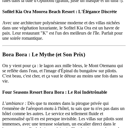
raies dans la baie d'Opunohu (gratuit, juste un masque et un tuba !).
Sofitel Kia Ora Moorea Beach Resort : L'Élégance Discrète
Avec une architecture polynésienne moderne et des villas nichées
dans une végétation luxuriante, le Sofitel Kia Ora est un havre de
paix. Leur restaurant "K" est l'un des meilleurs de l'île. Parfait pour
une soirée romantique.
Bora Bora : Le Mythe (et Son Prix)
On y vient pour ça : le lagon aux mille bleus, le Mont Otemanu qui
se reflète dans l'eau, et l'image d'Épinal du bungalow sur pilotis.
C'est beau, c'est cher, et ça vaut le détour au moins une fois dans sa
vie.
Four Seasons Resort Bora Bora : Le Roi Indétrônable
L’ambiance :
Dès que tu montes dans la pirogue privée qui
t'emmène de l'aéroport-motu à l'hôtel, tu sais que tu n'es pas dans un
hôtel comme les autres. Le service est tellement fluide et
personnalisé qu'il en est presque invisible. Les villas sur pilotis sont
immenses, avec une terrasse solarium, un escalier direct dans le