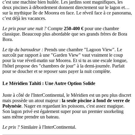
c’est une machine bien huilée. Les jardins sont magnifiques, les
deux piscines à débordement donnent directement sur le lagon et…
sur la mythique île de Moorea en face. Le réveil face à ce panorama,
c’est déjà les vacances.
Le prix pour une nuit ?
Compte
250-400 €
pour une chambre
classique. Beaucoup plus abordable que ses grands frères de Bora
Bora.
Le tip du baroudeur :
Prends une chambre "Lagoon View". Le
surcoût par rapport à une "Garden View" vaut vraiment le coup
pour la vue réveil-matin sur Moorea. Et si tu as une escale longue,
l'hôtel propose des "chambres de jour" à la demi-journée. Parfait
pour se doucher et se reposer sans payer la nuit complète.
Le Méridien Tahiti : Une Autre Option Solide
Juste à côté de l'InterContinental, le Méridien est un peu plus discret
mais possède un atout majeur :
la seule piscine à fond de verre de
Polynésie
. Nager en regardant les poissons, c'est assez magique.
Son lagon privé est également super pour un premier snorkeling
sans même prendre un bateau.
Le prix ?
Similaire à l'InterContinental.