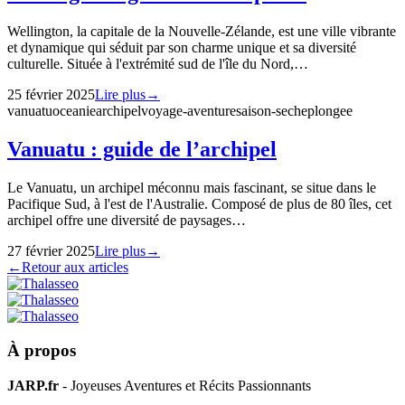
Wellington, la capitale de la Nouvelle-Zélande, est une ville vibrante
et dynamique qui séduit par son charme unique et sa diversité
culturelle. Située à l'extrémité sud de l'île du Nord,…
25 février 2025
Lire plus
→
vanuatu
oceanie
archipel
voyage-aventure
saison-seche
plongee
Vanuatu : guide de l’archipel
Le Vanuatu, un archipel méconnu mais fascinant, se situe dans le
Pacifique Sud, à l'est de l'Australie. Composé de plus de 80 îles, cet
archipel offre une diversité de paysages…
27 février 2025
Lire plus
→
←
Retour aux articles
À propos
JARP.fr
- Joyeuses Aventures et Récits Passionnants