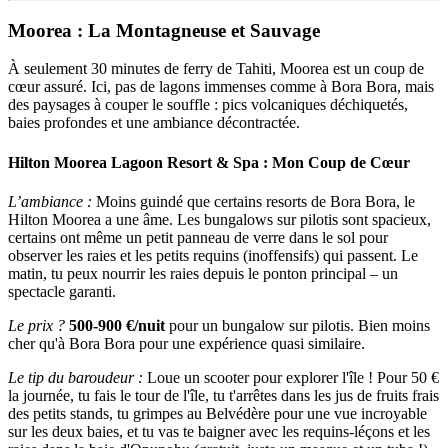
Moorea : La Montagneuse et Sauvage
À seulement 30 minutes de ferry de Tahiti, Moorea est un coup de
cœur assuré. Ici, pas de lagons immenses comme à Bora Bora, mais
des paysages à couper le souffle : pics volcaniques déchiquetés,
baies profondes et une ambiance décontractée.
Hilton Moorea Lagoon Resort & Spa : Mon Coup de Cœur
L’ambiance :
Moins guindé que certains resorts de Bora Bora, le
Hilton Moorea a une âme. Les bungalows sur pilotis sont spacieux,
certains ont même un petit panneau de verre dans le sol pour
observer les raies et les petits requins (inoffensifs) qui passent. Le
matin, tu peux nourrir les raies depuis le ponton principal – un
spectacle garanti.
Le prix ?
500-900 €/nuit
pour un bungalow sur pilotis. Bien moins
cher qu'à Bora Bora pour une expérience quasi similaire.
Le tip du baroudeur :
Loue un scooter pour explorer l'île ! Pour 50 €
la journée, tu fais le tour de l'île, tu t'arrêtes dans les jus de fruits frais
des petits stands, tu grimpes au Belvédère pour une vue incroyable
sur les deux baies, et tu vas te baigner avec les requins-léçons et les