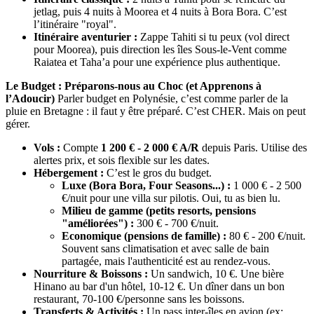
jetlag, puis 4 nuits à Moorea et 4 nuits à Bora Bora. C’est
l’itinéraire "royal".
Itinéraire aventurier :
Zappe Tahiti si tu peux (vol direct
pour Moorea), puis direction les îles Sous-le-Vent comme
Raiatea et Taha’a pour une expérience plus authentique.
Le Budget : Préparons-nous au Choc (et Apprenons à
l’Adoucir)
Parler budget en Polynésie, c’est comme parler de la
pluie en Bretagne : il faut y être préparé. C’est CHER. Mais on peut
gérer.
Vols :
Compte
1 200 € - 2 000 € A/R
depuis Paris. Utilise des
alertes prix, et sois flexible sur les dates.
Hébergement :
C’est le gros du budget.
Luxe (Bora Bora, Four Seasons...) :
1 000 € - 2 500
€/nuit pour une villa sur pilotis. Oui, tu as bien lu.
Milieu de gamme (petits resorts, pensions
"améliorées") :
300 € - 700 €/nuit.
Economique (pensions de famille) :
80 € - 200 €/nuit.
Souvent sans climatisation et avec salle de bain
partagée, mais l'authenticité est au rendez-vous.
Nourriture & Boissons :
Un sandwich, 10 €. Une bière
Hinano au bar d'un hôtel, 10-12 €. Un dîner dans un bon
restaurant, 70-100 €/personne sans les boissons.
Transferts & Activités :
Un pass inter-îles en avion (ex: