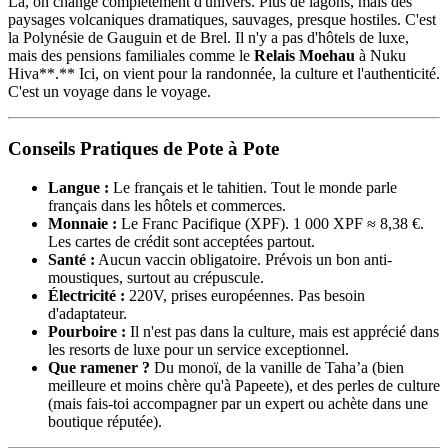
Là, on change complètement d'univers. Plus de lagons, mais des
paysages volcaniques dramatiques, sauvages, presque hostiles. C'est
la Polynésie de Gauguin et de Brel. Il n'y a pas d'hôtels de luxe,
mais des pensions familiales comme le
Relais Moehau
à Nuku
Hiva**.** Ici, on vient pour la randonnée, la culture et l'authenticité.
C'est un voyage dans le voyage.
Conseils Pratiques de Pote à Pote
Langue :
Le français et le tahitien. Tout le monde parle
français dans les hôtels et commerces.
Monnaie :
Le Franc Pacifique (XPF). 1 000 XPF ≈ 8,38 €.
Les cartes de crédit sont acceptées partout.
Santé :
Aucun vaccin obligatoire. Prévois un bon anti-
moustiques, surtout au crépuscule.
Électricité :
220V, prises européennes. Pas besoin
d'adaptateur.
Pourboire :
Il n'est pas dans la culture, mais est apprécié dans
les resorts de luxe pour un service exceptionnel.
Que ramener ?
Du monoï, de la vanille de Taha’a (bien
meilleure et moins chère qu'à Papeete), et des perles de culture
(mais fais-toi accompagner par un expert ou achète dans une
boutique réputée).