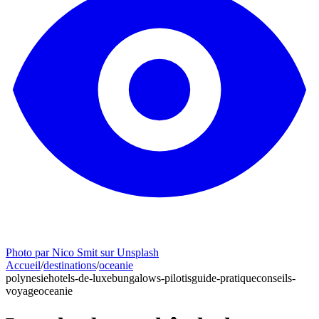
Photo par Nico Smit sur Unsplash
Accueil
/
destinations
/
oceanie
polynesie
hotels-de-luxe
bungalows-pilotis
guide-pratique
conseils-
voyage
oceanie