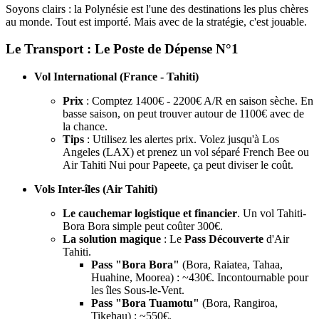
Soyons clairs : la Polynésie est l'une des destinations les plus chères
au monde. Tout est importé. Mais avec de la stratégie, c'est jouable.
Le Transport : Le Poste de Dépense N°1
Vol International (France - Tahiti)
Prix
: Comptez 1400€ - 2200€ A/R en saison sèche. En
basse saison, on peut trouver autour de 1100€ avec de
la chance.
Tips
: Utilisez les alertes prix. Volez jusqu'à Los
Angeles (LAX) et prenez un vol séparé French Bee ou
Air Tahiti Nui pour Papeete, ça peut diviser le coût.
Vols Inter-îles (Air Tahiti)
Le cauchemar logistique et financier
. Un vol Tahiti-
Bora Bora simple peut coûter 300€.
La solution magique
: Le
Pass Découverte
d'Air
Tahiti.
Pass "Bora Bora"
(Bora, Raiatea, Tahaa,
Huahine, Moorea) : ~430€. Incontournable pour
les îles Sous-le-Vent.
Pass "Bora Tuamotu"
(Bora, Rangiroa,
Tikehau) : ~550€.