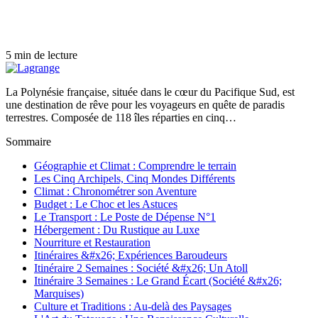
5 min de lecture
La Polynésie française, située dans le cœur du Pacifique Sud, est
une destination de rêve pour les voyageurs en quête de paradis
terrestres. Composée de 118 îles réparties en cinq…
Sommaire
Géographie et Climat : Comprendre le terrain
Les Cinq Archipels, Cinq Mondes Différents
Climat : Chronométrer son Aventure
Budget : Le Choc et les Astuces
Le Transport : Le Poste de Dépense N°1
Hébergement : Du Rustique au Luxe
Nourriture et Restauration
Itinéraires &#x26; Expériences Baroudeurs
Itinéraire 2 Semaines : Société &#x26; Un Atoll
Itinéraire 3 Semaines : Le Grand Écart (Société &#x26;
Marquises)
Culture et Traditions : Au-delà des Paysages