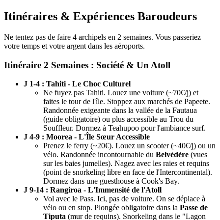
Itinéraires & Expériences Baroudeurs
Ne tentez pas de faire 4 archipels en 2 semaines. Vous passeriez
votre temps et votre argent dans les aéroports.
Itinéraire 2 Semaines : Société & Un Atoll
J 1-4 : Tahiti - Le Choc Culturel
Ne fuyez pas Tahiti. Louez une voiture (~70€/j) et
faites le tour de l'île. Stoppez aux marchés de Papeete.
Randonnée exigeante dans la vallée de la Fautaua
(guide obligatoire) ou plus accessible au Trou du
Souffleur. Dormez à Teahupoo pour l'ambiance surf.
J 4-9 : Moorea - L'Île Sœur Accessible
Prenez le ferry (~20€). Louez un scooter (~40€/j) ou un
vélo. Randonnée incontournable du
Belvédère
(vues
sur les baies jumelles). Nagez avec les raies et requins
(point de snorkeling libre en face de l'Intercontinental).
Dormez dans une guesthouse à Cook's Bay.
J 9-14 : Rangiroa - L'Immensité de l'Atoll
Vol avec le Pass. Ici, pas de voiture. On se déplace à
vélo ou en stop. Plongée obligatoire dans la
Passe de
Tiputa
(mur de requins). Snorkeling dans le "Lagon