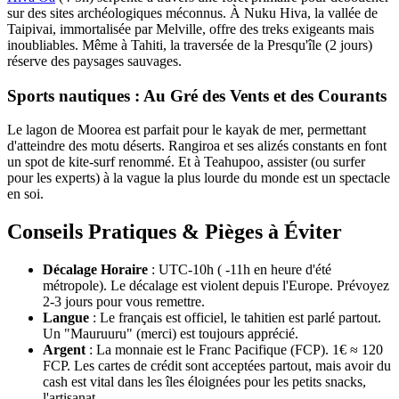
sur des sites archéologiques méconnus. À Nuku Hiva, la vallée de
Taipivai, immortalisée par Melville, offre des treks exigeants mais
inoubliables. Même à Tahiti, la traversée de la Presqu'île (2 jours)
réserve des paysages sauvages.
Sports nautiques : Au Gré des Vents et des Courants
Le lagon de Moorea est parfait pour le kayak de mer, permettant
d'atteindre des motu déserts. Rangiroa et ses alizés constants en font
un spot de kite-surf renommé. Et à Teahupoo, assister (ou surfer
pour les experts) à la vague la plus lourde du monde est un spectacle
en soi.
Conseils Pratiques & Pièges à Éviter
Décalage Horaire
: UTC-10h ( -11h en heure d'été
métropole). Le décalage est violent depuis l'Europe. Prévoyez
2-3 jours pour vous remettre.
Langue
: Le français est officiel, le tahitien est parlé partout.
Un "Mauruuru" (merci) est toujours apprécié.
Argent
: La monnaie est le Franc Pacifique (FCP). 1€ ≈ 120
FCP. Les cartes de crédit sont acceptées partout, mais avoir du
cash est vital dans les îles éloignées pour les petits snacks,
l'artisanat.