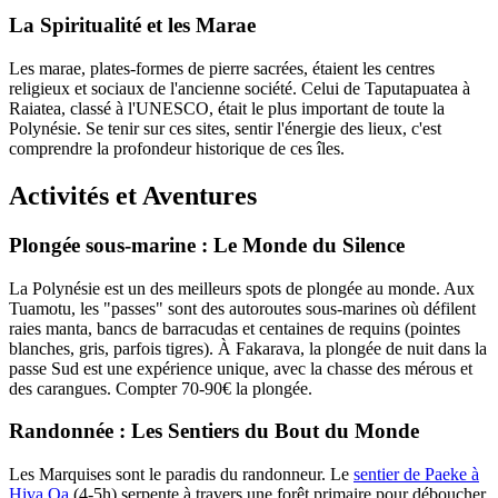
La Spiritualité et les Marae
Les marae, plates-formes de pierre sacrées, étaient les centres
religieux et sociaux de l'ancienne société. Celui de Taputapuatea à
Raiatea, classé à l'UNESCO, était le plus important de toute la
Polynésie. Se tenir sur ces sites, sentir l'énergie des lieux, c'est
comprendre la profondeur historique de ces îles.
Activités et Aventures
Plongée sous-marine : Le Monde du Silence
La Polynésie est un des meilleurs spots de plongée au monde. Aux
Tuamotu, les "passes" sont des autoroutes sous-marines où défilent
raies manta, bancs de barracudas et centaines de requins (pointes
blanches, gris, parfois tigres). À Fakarava, la plongée de nuit dans la
passe Sud est une expérience unique, avec la chasse des mérous et
des carangues. Compter 70-90€ la plongée.
Randonnée : Les Sentiers du Bout du Monde
Les Marquises sont le paradis du randonneur. Le
sentier de Paeke à
Hiva Oa
(4-5h) serpente à travers une forêt primaire pour déboucher