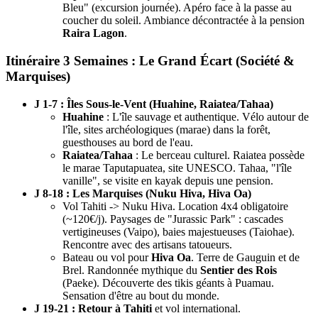
Bleu" (excursion journée). Apéro face à la passe au
coucher du soleil. Ambiance décontractée à la pension
Raira Lagon
.
Itinéraire 3 Semaines : Le Grand Écart (Société &
Marquises)
J 1-7 : Îles Sous-le-Vent (Huahine, Raiatea/Tahaa)
Huahine
: L'île sauvage et authentique. Vélo autour de
l'île, sites archéologiques (marae) dans la forêt,
guesthouses au bord de l'eau.
Raiatea/Tahaa
: Le berceau culturel. Raiatea possède
le marae Taputapuatea, site UNESCO. Tahaa, "l'île
vanille", se visite en kayak depuis une pension.
J 8-18 : Les Marquises (Nuku Hiva, Hiva Oa)
Vol Tahiti -> Nuku Hiva. Location 4x4 obligatoire
(~120€/j). Paysages de "Jurassic Park" : cascades
vertigineuses (Vaipo), baies majestueuses (Taiohae).
Rencontre avec des artisans tatoueurs.
Bateau ou vol pour
Hiva Oa
. Terre de Gauguin et de
Brel. Randonnée mythique du
Sentier des Rois
(Paeke). Découverte des tikis géants à Puamau.
Sensation d'être au bout du monde.
J 19-21 : Retour à Tahiti
et vol international.