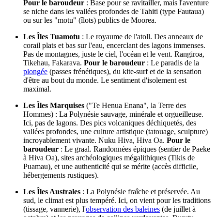
Pour le baroudeur
: Base pour se ravitailler, mais l'aventure
se niche dans les vallées profondes de Tahiti (type Fautaua)
ou sur les "motu" (îlots) publics de Moorea.
Les Îles Tuamotu
: Le royaume de l'atoll. Des anneaux de
corail plats et bas sur l'eau, encerclant des lagons immenses.
Pas de montagnes, juste le ciel, l'océan et le vent. Rangiroa,
Tikehau, Fakarava.
Pour le baroudeur
: Le paradis de la
plongée
(passes frénétiques), du kite-surf et de la sensation
d'être au bout du monde. Le sentiment d'isolement est
maximal.
Les Îles Marquises
("Te Henua Enana", la Terre des
Hommes) : La Polynésie sauvage, minérale et orgueilleuse.
Ici, pas de lagons. Des pics volcaniques déchiquetés, des
vallées profondes, une culture artistique (tatouage, sculpture)
incroyablement vivante. Nuku Hiva, Hiva Oa.
Pour le
baroudeur
: Le graal. Randonnées épiques (sentier de Paeke
à Hiva Oa), sites archéologiques mégalithiques (Tikis de
Puamau), et une authenticité qui se mérite (accès difficile,
hébergements rustiques).
Les Îles Australes
: La Polynésie fraîche et préservée. Au
sud, le climat est plus tempéré. Ici, on vient pour les traditions
(tissage, vannerie), l'
observation des baleines
(de juillet à