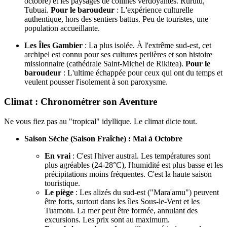
octobre) et les paysages de collines verdoyantes. Rurutu,
Tubuai.
Pour le baroudeur
: L'expérience culturelle
authentique, hors des sentiers battus. Peu de touristes, une
population accueillante.
Les Îles Gambier
: La plus isolée. À l'extrême sud-est, cet
archipel est connu pour ses cultures perlières et son histoire
missionnaire (cathédrale Saint-Michel de Rikitea).
Pour le
baroudeur
: L'ultime échappée pour ceux qui ont du temps et
veulent pousser l'isolement à son paroxysme.
Climat : Chronométrer son Aventure
Ne vous fiez pas au "tropical" idyllique. Le climat dicte tout.
Saison Sèche (Saison Fraîche) : Mai à Octobre
En vrai
: C'est l'hiver austral. Les températures sont
plus agréables (24-28°C), l'humidité est plus basse et les
précipitations moins fréquentes. C'est la haute saison
touristique.
Le piège
: Les alizés du sud-est ("Mara'amu") peuvent
être forts, surtout dans les îles Sous-le-Vent et les
Tuamotu. La mer peut être formée, annulant des
excursions. Les prix sont au maximum.