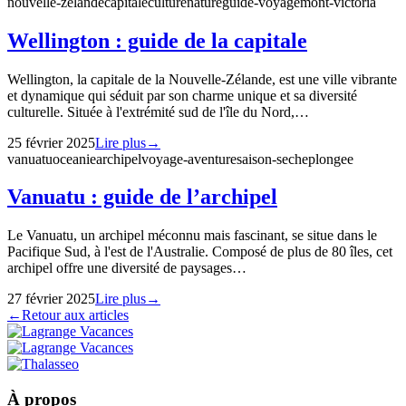
nouvelle-zelande
capitale
culture
nature
guide-voyage
mont-victoria
Wellington : guide de la capitale
Wellington, la capitale de la Nouvelle-Zélande, est une ville vibrante
et dynamique qui séduit par son charme unique et sa diversité
culturelle. Située à l'extrémité sud de l'île du Nord,…
25 février 2025
Lire plus
→
vanuatu
oceanie
archipel
voyage-aventure
saison-seche
plongee
Vanuatu : guide de l’archipel
Le Vanuatu, un archipel méconnu mais fascinant, se situe dans le
Pacifique Sud, à l'est de l'Australie. Composé de plus de 80 îles, cet
archipel offre une diversité de paysages…
27 février 2025
Lire plus
→
←
Retour aux articles
À propos