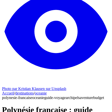
Photo par Kristian Klausen sur Unsplash
Accueil
/
destinations
/
oceanie
polynesie-francaise
oceanie
guide-voyage
archipels
aventure
budget
Polynésie française : guide