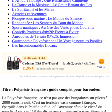
L'Art du Tatouage : Une Renaissance Culturelle
La Danse et la Musique : Le Cœur Battant des Îles
La Spiritualité et les Marae
Activités et Aventures
Plongée sous-marine : Le Monde du Silence
Randonnée : Les Sentiers du Bout du Monde
Sports nautiques : Au Gré des Vents et des Courants
Conseils Pratiques &#x26; Pièges à Éviter
Anecdotes de Terrain &#x26; Immersion
Gastronomie Polynésienne : Un Voyage pour les Papilles
Les Incontournables Locaux
4 587 avis ★ 4,6
Cadenas TSA OW-Travel — lot de 2, code 4 chiffres
Voir →
11,95 €
Indispensable en voyage
Lien affilié Amazon — commission perçue sur les achats éligibles, sans surcoût pour vous.
Titre : Polynésie française : guide complet pour baroudeur
La Polynésie française, ce n'est pas que des bungalows sur pilotis à
2000 euros la nuit. C'est un territoire vaste comme l'Europe,
éparpillé dans le Pacifique Sud, où l'aventure côtoie le cliché du
paradis. Avec ses 118 îles dispersées sur une surface maritime de 4