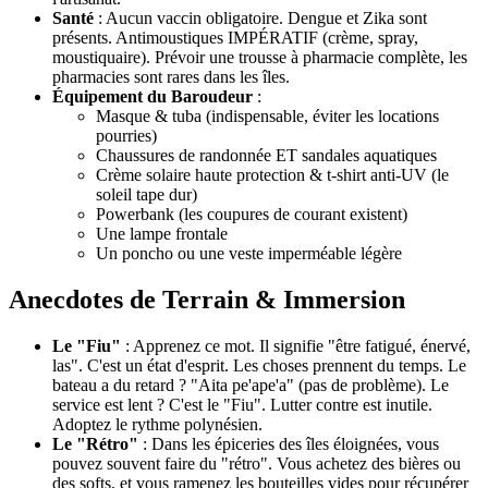
Santé
: Aucun vaccin obligatoire. Dengue et Zika sont
présents. Antimoustiques IMPÉRATIF (crème, spray,
moustiquaire). Prévoir une trousse à pharmacie complète, les
pharmacies sont rares dans les îles.
Équipement du Baroudeur
:
Masque & tuba (indispensable, éviter les locations
pourries)
Chaussures de randonnée ET sandales aquatiques
Crème solaire haute protection & t-shirt anti-UV (le
soleil tape dur)
Powerbank (les coupures de courant existent)
Une lampe frontale
Un poncho ou une veste imperméable légère
Anecdotes de Terrain & Immersion
Le "Fiu"
: Apprenez ce mot. Il signifie "être fatigué, énervé,
las". C'est un état d'esprit. Les choses prennent du temps. Le
bateau a du retard ? "Aita pe'ape'a" (pas de problème). Le
service est lent ? C'est le "Fiu". Lutter contre est inutile.
Adoptez le rythme polynésien.
Le "Rétro"
: Dans les épiceries des îles éloignées, vous
pouvez souvent faire du "rétro". Vous achetez des bières ou
des softs, et vous ramenez les bouteilles vides pour récupérer