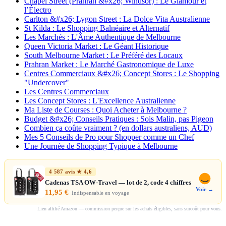
Chapel Street (Prahran &#x26; Windsor) : Le Glamour et
l’Électro
Carlton &#x26; Lygon Street : La Dolce Vita Australienne
St Kilda : Le Shopping Balnéaire et Alternatif
Les Marchés : L'Âme Authentique de Melbourne
Queen Victoria Market : Le Géant Historique
South Melbourne Market : Le Préféré des Locaux
Prahran Market : Le Marché Gastronomique de Luxe
Centres Commerciaux &#x26; Concept Stores : Le Shopping
"Undercover"
Les Centres Commerciaux
Les Concept Stores : L'Excellence Australienne
Ma Liste de Courses : Quoi Acheter à Melbourne ?
Budget &#x26; Conseils Pratiques : Sois Malin, pas Pigeon
Combien ça coûte vraiment ? (en dollars australiens, AUD)
Mes 5 Conseils de Pro pour Shopper comme un Chef
Une Journée de Shopping Typique à Melbourne
4 587 avis ★ 4,6
Cadenas TSA OW-Travel — lot de 2, code 4 chiffres
Voir →
11,95 €
Indispensable en voyage
Lien affilié Amazon — commission perçue sur les achats éligibles, sans surcoût pour vous.