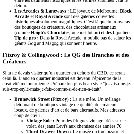
entre les bâtiments historiques et les vitrines sublimes vaut le
détour.
Les Arcades & Laneways :
LE joyaux de Melbourne.
Block
Arcade
et
Royal Arcade
sont des galeries couvertes
historiques absolument magnifiques. C’est là que tu trouveras
des boutiques de créateurs, des chocolatiers artisanaux
(comme
Haigh's Chocolates
, une institution) et des bijoutiers.
Tip de pro :
Dans la Royal Arcade, n’oublie pas de saluer les
géants Gog and Magog qui sonnent l’heure.
Fitzroy & Collingwood : Le QG des Branchés et des
Créateurs
Si tu ne devais visiter qu’un quartier en dehors du CBD, ce serait
celui-là. L’ancien quartier industriel est devenu l’épicentre de la
créativité melbournienne. Prépare ton plus beau style "je-sais-que-je-
suis-trop-stylé-mais-je-fais-comme-si-de-rien-n-était".
Brunswick Street (Fitzroy) :
La rue mère. Un mélange
détonnant de boutiques vintage de qualité, de créateurs
locaux, de galeries d’art et de bars alternatifs. Mes adresses
coup de cœur :
Vintage Sole :
Pour des fringues vintage triées sur le
volet, des jeans Levi's aux chemises des années 70.
Third Drawer Down :
Le musée du truc bizarre et