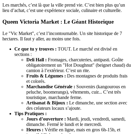
Les marchés, c’est là que la ville prend vie. C’est bien plus qu’un
lieu d’achat, c’est une expérience sociale, culinaire et culturelle.
Queen Victoria Market : Le Géant Historique
Le "Vic Market", c’est l’incontournable. Un site historique de 7
hectares. Il faut y aller, au moins une fois.
Ce que tu y trouves :
TOUT. Le marché est divisé en
sections :
Deli Hall :
Fromages, charcuteries, antipasti. Goûte
obligatoirement un "Hot Doughnut" (beignet chaud) du
camion à l’extérieur. C’est un rite.
Fruits & Légumes :
Des montagnes de produits frais
et colorés.
Marchandise Générale :
Souvenirs (kangourous en
peluche, boomerangs), vêtements, cuir... C’est très
touristique, marchande ferme.
Artisanat & Bijoux :
Le dimanche, une section avec
des créateurs locaux s’ajoute.
Tips Pratiques :
Jours d’ouverture :
Mardi, jeudi, vendredi, samedi,
dimanche. Fermé le lundi et le mercredi.
Heures :
Vérifie en ligne, mais en gros 6h-15h, et