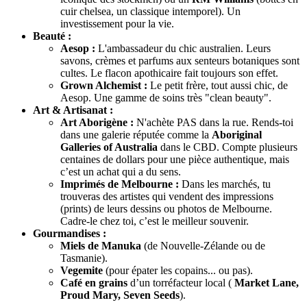
cuir chelsea, un classique intemporel). Un
investissement pour la vie.
Beauté :
Aesop :
L'ambassadeur du chic australien. Leurs
savons, crèmes et parfums aux senteurs botaniques sont
cultes. Le flacon apothicaire fait toujours son effet.
Grown Alchemist :
Le petit frère, tout aussi chic, de
Aesop. Une gamme de soins très "clean beauty".
Art & Artisanat :
Art Aborigène :
N'achète PAS dans la rue. Rends-toi
dans une galerie réputée comme la
Aboriginal
Galleries of Australia
dans le CBD. Compte plusieurs
centaines de dollars pour une pièce authentique, mais
c’est un achat qui a du sens.
Imprimés de Melbourne :
Dans les marchés, tu
trouveras des artistes qui vendent des impressions
(prints) de leurs dessins ou photos de Melbourne.
Cadre-le chez toi, c’est le meilleur souvenir.
Gourmandises :
Miels de Manuka
(de Nouvelle-Zélande ou de
Tasmanie).
Vegemite
(pour épater les copains... ou pas).
Café en grains
d’un torréfacteur local (
Market Lane,
Proud Mary, Seven Seeds
).