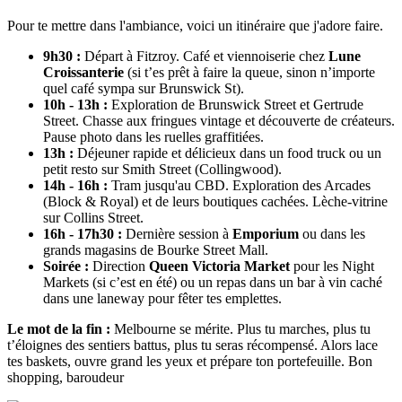
Pour te mettre dans l'ambiance, voici un itinéraire que j'adore faire.
9h30 :
Départ à Fitzroy. Café et viennoiserie chez
Lune
Croissanterie
(si t’es prêt à faire la queue, sinon n’importe
quel café sympa sur Brunswick St).
10h - 13h :
Exploration de Brunswick Street et Gertrude
Street. Chasse aux fringues vintage et découverte de créateurs.
Pause photo dans les ruelles graffitiées.
13h :
Déjeuner rapide et délicieux dans un food truck ou un
petit resto sur Smith Street (Collingwood).
14h - 16h :
Tram jusqu'au CBD. Exploration des Arcades
(Block & Royal) et de leurs boutiques cachées. Lèche-vitrine
sur Collins Street.
16h - 17h30 :
Dernière session à
Emporium
ou dans les
grands magasins de Bourke Street Mall.
Soirée :
Direction
Queen Victoria Market
pour les Night
Markets (si c’est en été) ou un repas dans un bar à vin caché
dans une laneway pour fêter tes emplettes.
Le mot de la fin :
Melbourne se mérite. Plus tu marches, plus tu
t’éloignes des sentiers battus, plus tu seras récompensé. Alors lace
tes baskets, ouvre grand les yeux et prépare ton portefeuille. Bon
shopping, baroudeur