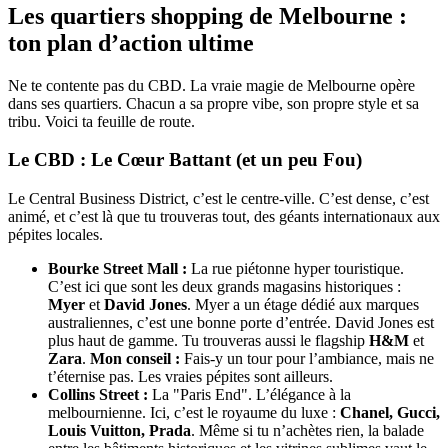
Les quartiers shopping de Melbourne :
ton plan d’action ultime
Ne te contente pas du CBD. La vraie magie de Melbourne opère
dans ses quartiers. Chacun a sa propre vibe, son propre style et sa
tribu. Voici ta feuille de route.
Le CBD : Le Cœur Battant (et un peu Fou)
Le Central Business District, c’est le centre-ville. C’est dense, c’est
animé, et c’est là que tu trouveras tout, des géants internationaux aux
pépites locales.
Bourke Street Mall :
La rue piétonne hyper touristique.
C’est ici que sont les deux grands magasins historiques :
Myer
et
David Jones
. Myer a un étage dédié aux marques
australiennes, c’est une bonne porte d’entrée. David Jones est
plus haut de gamme. Tu trouveras aussi le flagship
H&M
et
Zara
.
Mon conseil :
Fais-y un tour pour l’ambiance, mais ne
t’éternise pas. Les vraies pépites sont ailleurs.
Collins Street :
La "Paris End". L’élégance à la
melbournienne. Ici, c’est le royaume du luxe :
Chanel, Gucci,
Louis Vuitton, Prada
. Même si tu n’achètes rien, la balade