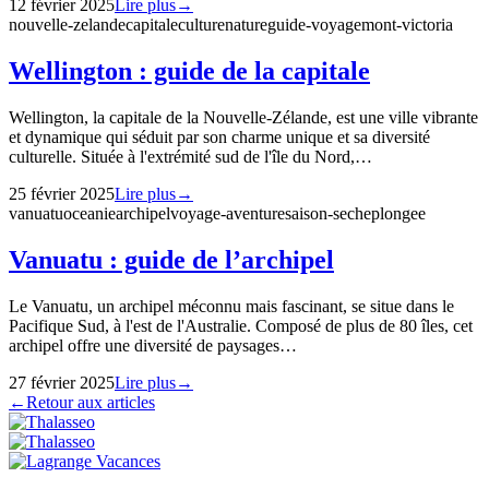
12 février 2025
Lire plus
→
nouvelle-zelande
capitale
culture
nature
guide-voyage
mont-victoria
Wellington : guide de la capitale
Wellington, la capitale de la Nouvelle-Zélande, est une ville vibrante
et dynamique qui séduit par son charme unique et sa diversité
culturelle. Située à l'extrémité sud de l'île du Nord,…
25 février 2025
Lire plus
→
vanuatu
oceanie
archipel
voyage-aventure
saison-seche
plongee
Vanuatu : guide de l’archipel
Le Vanuatu, un archipel méconnu mais fascinant, se situe dans le
Pacifique Sud, à l'est de l'Australie. Composé de plus de 80 îles, cet
archipel offre une diversité de paysages…
27 février 2025
Lire plus
→
←
Retour aux articles