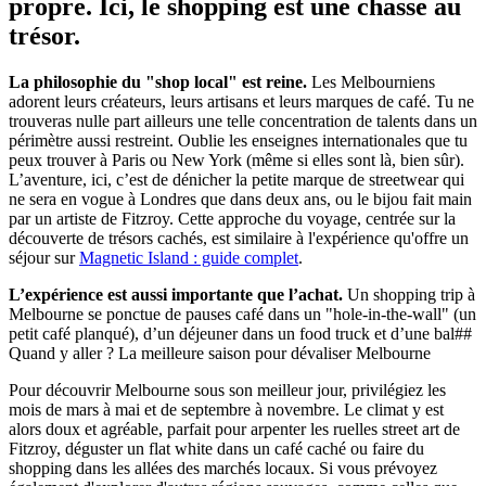
propre. Ici, le shopping est une chasse au
trésor.
La philosophie du "shop local" est reine.
Les Melbourniens
adorent leurs créateurs, leurs artisans et leurs marques de café. Tu ne
trouveras nulle part ailleurs une telle concentration de talents dans un
périmètre aussi restreint. Oublie les enseignes internationales que tu
peux trouver à Paris ou New York (même si elles sont là, bien sûr).
L’aventure, ici, c’est de dénicher la petite marque de streetwear qui
ne sera en vogue à Londres que dans deux ans, ou le bijou fait main
par un artiste de Fitzroy. Cette approche du voyage, centrée sur la
découverte de trésors cachés, est similaire à l'expérience qu'offre un
séjour sur
Magnetic Island : guide complet
.
L’expérience est aussi importante que l’achat.
Un shopping trip à
Melbourne se ponctue de pauses café dans un "hole-in-the-wall" (un
petit café planqué), d’un déjeuner dans un food truck et d’une bal##
Quand y aller ? La meilleure saison pour dévaliser Melbourne
Pour découvrir Melbourne sous son meilleur jour, privilégiez les
mois de mars à mai et de septembre à novembre. Le climat y est
alors doux et agréable, parfait pour arpenter les ruelles street art de
Fitzroy, déguster un flat white dans un café caché ou faire du
shopping dans les allées des marchés locaux. Si vous prévoyez