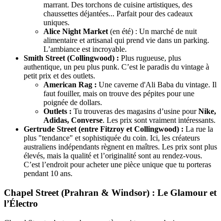
marrant. Des torchons de cuisine artistiques, des
chaussettes déjantées... Parfait pour des cadeaux
uniques.
Alice Night Market
(en été) : Un marché de nuit
alimentaire et artisanal qui prend vie dans un parking.
L’ambiance est incroyable.
Smith Street (Collingwood) :
Plus rugueuse, plus
authentique, un peu plus punk. C’est le paradis du vintage à
petit prix et des outlets.
American Rag :
Une caverne d'Ali Baba du vintage. Il
faut fouiller, mais on trouve des pépites pour une
poignée de dollars.
Outlets :
Tu trouveras des magasins d’usine pour
Nike,
Adidas, Converse
. Les prix sont vraiment intéressants.
Gertrude Street (entre Fitzroy et Collingwood) :
La rue la
plus "tendance" et sophistiquée du coin. Ici, les créateurs
australiens indépendants règnent en maîtres. Les prix sont plus
élevés, mais la qualité et l’originalité sont au rendez-vous.
C’est l’endroit pour acheter une pièce unique que tu porteras
pendant 10 ans.
Chapel Street (Prahran & Windsor) : Le Glamour et
l’Électro