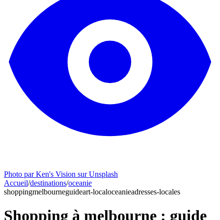
Photo par Ken's Vision sur Unsplash
Accueil
/
destinations
/
oceanie
shopping
melbourne
guide
art-local
oceanie
adresses-locales
Shopping à melbourne : guide