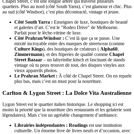
Chapel Street, c’est une longue artère qui traverse plusieurs
quartiers. Plus au nord (côté South Yarra), c’est glamour et chic. Plus
au sud (côté Windsor), c’est plus décontracté, vintage et jeune.
Côté South Yarra :
Enseignes de luxe, boutiques de beauté
et galeries d’art. C’est le "Rodeo Drive" de Melbourne.
Parfait pour le lèche-vitrine de luxe.
Côté Prahran/Windsor :
C’est là que ça se passe. Une
mixité incroyable entre des marques de streetwear (comme
Culture Kings
), des boutiques de créateurs (
Alpha60
,
Zimmermann
), et des friperies de qualité comme
Chapel
Street Bazaar
– un labyrinthe kitsch et fascinant de stands
vintage où tu peux trouver de tout, des disques vinyles aux
vieux appareils photos.
Le Prahran Market :
À côté de Chapel Street. On en reparle
plus bas, mais c’est un must pour la nourriture.
Carlton & Lygon Street : La Dolce Vita Australienne
Lygon Street est le quartier italien historique. Le shopping ici est
moins la priorité que la nourriture (les restaurants et les gelaterie sont
légendaires). Mais c’est un agréable changement d’ambiance.
Librairies indépendantes :
Readings
est une institution
culturelle. Un énorme livre de livres neufs et d’occasion, avec