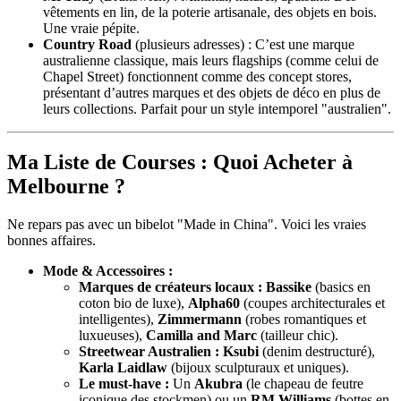
vêtements en lin, de la poterie artisanale, des objets en bois.
Une vraie pépite.
Country Road
(plusieurs adresses) : C’est une marque
australienne classique, mais leurs flagships (comme celui de
Chapel Street) fonctionnent comme des concept stores,
présentant d’autres marques et des objets de déco en plus de
leurs collections. Parfait pour un style intemporel "australien".
Ma Liste de Courses : Quoi Acheter à
Melbourne ?
Ne repars pas avec un bibelot "Made in China". Voici les vraies
bonnes affaires.
Mode & Accessoires :
Marques de créateurs locaux :
Bassike
(basics en
coton bio de luxe),
Alpha60
(coupes architecturales et
intelligentes),
Zimmermann
(robes romantiques et
luxueuses),
Camilla and Marc
(tailleur chic).
Streetwear Australien :
Ksubi
(denim destructuré),
Karla Laidlaw
(bijoux sculpturaux et uniques).
Le must-have :
Un
Akubra
(le chapeau de feutre
iconique des stockmen) ou un
RM Williams
(bottes en