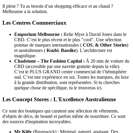
Il pleut ? Tu as besoin d’un shopping efficace et au chaud ?
Melbourne a la solution.
Les Centres Commerciaux
Emporium Melbourne :
Relie Myer à David Jones dans le
CBD. C’est le plus récent et le plus "cool". Une sélection
pointue de marques internationales (
COS
,
& Other Stories
)
et australiennes (
Ksubi
,
Bassike
). L’architecture est
magnifique.
Chadstone – The Fashion Capital :
À 20 min de voiture du
CBD (accessible par une navette gratuite depuis la ville).
C’est le PLUS GRAND centre commercial de l’hémisphère
sud. C’est une expérience en soi. Toutes les marques, du luxe
à la grande distribution, sont représentées. Si tu cherches
quelque chose de spécifique, tu le trouveras ici.
Les Concept Stores : L'Excellence Australienne
Ce sont des boutiques qui curatent une sélection de vêtements,
d'objets de déco, de beauté et parfois même de nourriture. Ce sont
des sources d'inspiration incroyables.
Mr Kitly
(Brunswick) : Minimal, naturel, apaisant. Des