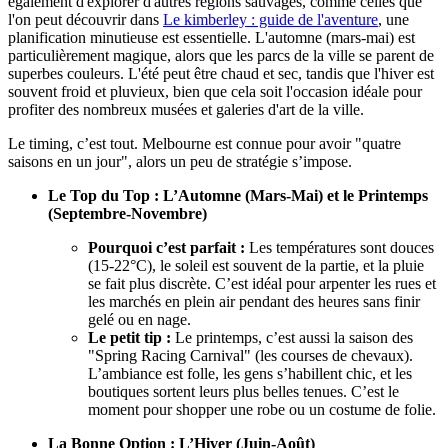
également d'explorer d'autres régions sauvages, comme celles que
l'on peut découvrir dans
Le kimberley : guide de l'aventure
, une
planification minutieuse est essentielle. L'automne (mars-mai) est
particulièrement magique, alors que les parcs de la ville se parent de
superbes couleurs. L'été peut être chaud et sec, tandis que l'hiver est
souvent froid et pluvieux, bien que cela soit l'occasion idéale pour
profiter des nombreux musées et galeries d'art de la ville.
Le timing, c’est tout. Melbourne est connue pour avoir "quatre
saisons en un jour", alors un peu de stratégie s’impose.
Le Top du Top : L’Automne (Mars-Mai) et le Printemps
(Septembre-Novembre)
Pourquoi c’est parfait :
Les températures sont douces
(15-22°C), le soleil est souvent de la partie, et la pluie
se fait plus discrète. C’est idéal pour arpenter les rues et
les marchés en plein air pendant des heures sans finir
gelé ou en nage.
Le petit tip :
Le printemps, c’est aussi la saison des
"Spring Racing Carnival" (les courses de chevaux).
L’ambiance est folle, les gens s’habillent chic, et les
boutiques sortent leurs plus belles tenues. C’est le
moment pour shopper une robe ou un costume de folie.
La Bonne Option : L’Hiver (Juin-Août)