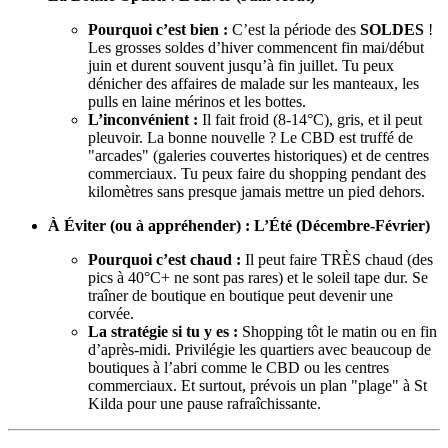
Pourquoi c’est bien :
C’est la période des
SOLDES
!
Les grosses soldes d’hiver commencent fin mai/début
juin et durent souvent jusqu’à fin juillet. Tu peux
dénicher des affaires de malade sur les manteaux, les
pulls en laine mérinos et les bottes.
L’inconvénient :
Il fait froid (8-14°C), gris, et il peut
pleuvoir. La bonne nouvelle ? Le CBD est truffé de
"arcades" (galeries couvertes historiques) et de centres
commerciaux. Tu peux faire du shopping pendant des
kilomètres sans presque jamais mettre un pied dehors.
À Éviter (ou à appréhender) : L’Été (Décembre-Février)
Pourquoi c’est chaud :
Il peut faire TRÈS chaud (des
pics à 40°C+ ne sont pas rares) et le soleil tape dur. Se
traîner de boutique en boutique peut devenir une
corvée.
La stratégie si tu y es :
Shopping tôt le matin ou en fin
d’après-midi. Privilégie les quartiers avec beaucoup de
boutiques à l’abri comme le CBD ou les centres
commerciaux. Et surtout, prévois un plan "plage" à St
Kilda pour une pause rafraîchissante.