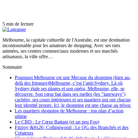
5 min de lecture
Melbourne, la capitale culturelle de l'Australie, est une destination
incontournable pour les amateurs de shopping. Avec ses rues
animées, ses centres commerciaux modernes et ses marchés
artisanaux, la ville offre…
Sommaire
Pourquoi Melbourne est une Mecque du shopping (bien au-
delà des fringues)Melbourne, c’est l’anti-Sydney. Là où
Sydney étale ses plages et son opéra, Melbourne, elle, se
découvre. Son cœur bat dans ses ruelles (les "laneways")
cachées, ses cours intérieures et ses quartiers qui ont chacun
leur identité propre. Ici, le shopping est une chasse au trésor.
Les quartiers shopping de Melbourne : ton plan d’action
ultime
Le CBD : Le Cœur Battant (et un peu Fou)
Fitzroy &#x26; Collingwood : Le QG des Branchés et des
Créateurs