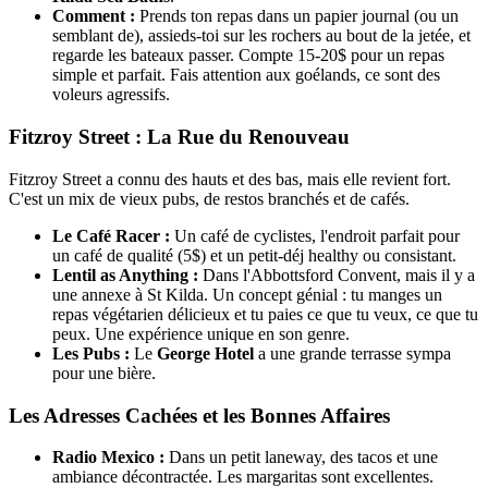
Comment :
Prends ton repas dans un papier journal (ou un
semblant de), assieds-toi sur les rochers au bout de la jetée, et
regarde les bateaux passer. Compte 15-20$ pour un repas
simple et parfait. Fais attention aux goélands, ce sont des
voleurs agressifs.
Fitzroy Street : La Rue du Renouveau
Fitzroy Street a connu des hauts et des bas, mais elle revient fort.
C'est un mix de vieux pubs, de restos branchés et de cafés.
Le Café Racer :
Un café de cyclistes, l'endroit parfait pour
un café de qualité (5$) et un petit-déj healthy ou consistant.
Lentil as Anything :
Dans l'Abbottsford Convent, mais il y a
une annexe à St Kilda. Un concept génial : tu manges un
repas végétarien délicieux et tu paies ce que tu veux, ce que tu
peux. Une expérience unique en son genre.
Les Pubs :
Le
George Hotel
a une grande terrasse sympa
pour une bière.
Les Adresses Cachées et les Bonnes Affaires
Radio Mexico :
Dans un petit laneway, des tacos et une
ambiance décontractée. Les margaritas sont excellentes.