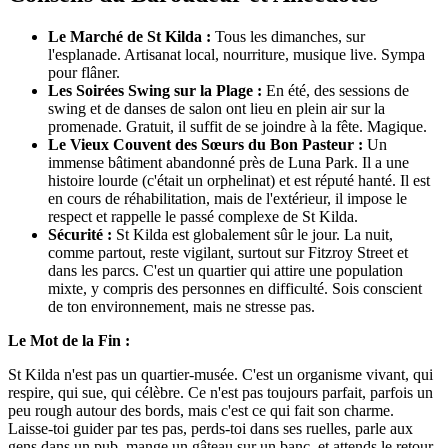
Le Marché de St Kilda :
Tous les dimanches, sur
l'esplanade. Artisanat local, nourriture, musique live. Sympa
pour flâner.
Les Soirées Swing sur la Plage :
En été, des sessions de
swing et de danses de salon ont lieu en plein air sur la
promenade. Gratuit, il suffit de se joindre à la fête. Magique.
Le Vieux Couvent des Sœurs du Bon Pasteur :
Un
immense bâtiment abandonné près de Luna Park. Il a une
histoire lourde (c'était un orphelinat) et est réputé hanté. Il est
en cours de réhabilitation, mais de l'extérieur, il impose le
respect et rappelle le passé complexe de St Kilda.
Sécurité :
St Kilda est globalement sûr le jour. La nuit,
comme partout, reste vigilant, surtout sur Fitzroy Street et
dans les parcs. C'est un quartier qui attire une population
mixte, y compris des personnes en difficulté. Sois conscient
de ton environnement, mais ne stresse pas.
Le Mot de la Fin :
St Kilda n'est pas un quartier-musée. C'est un organisme vivant, qui
respire, qui sue, qui célèbre. Ce n'est pas toujours parfait, parfois un
peu rough autour des bords, mais c'est ce qui fait son charme.
Laisse-toi guider par tes pas, perds-toi dans ses ruelles, parle aux
gens dans un pub, mange un gâteau sur un banc, et attends le retour