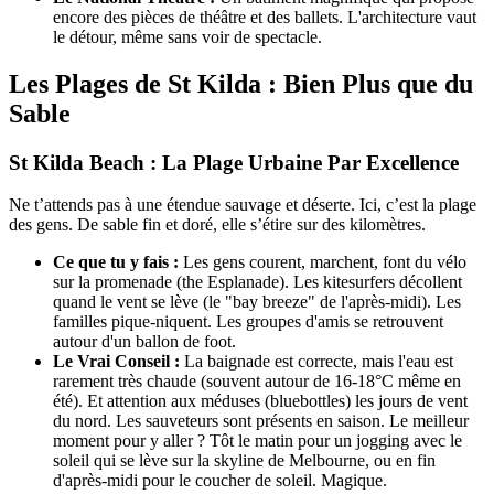
encore des pièces de théâtre et des ballets. L'architecture vaut
le détour, même sans voir de spectacle.
Les Plages de St Kilda : Bien Plus que du
Sable
St Kilda Beach : La Plage Urbaine Par Excellence
Ne t’attends pas à une étendue sauvage et déserte. Ici, c’est la plage
des gens. De sable fin et doré, elle s’étire sur des kilomètres.
Ce que tu y fais :
Les gens courent, marchent, font du vélo
sur la promenade (the Esplanade). Les kitesurfers décollent
quand le vent se lève (le "bay breeze" de l'après-midi). Les
familles pique-niquent. Les groupes d'amis se retrouvent
autour d'un ballon de foot.
Le Vrai Conseil :
La baignade est correcte, mais l'eau est
rarement très chaude (souvent autour de 16-18°C même en
été). Et attention aux méduses (bluebottles) les jours de vent
du nord. Les sauveteurs sont présents en saison. Le meilleur
moment pour y aller ? Tôt le matin pour un jogging avec le
soleil qui se lève sur la skyline de Melbourne, ou en fin
d'après-midi pour le coucher de soleil. Magique.