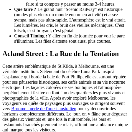
faire si tu comptes y passer au moins 3-4 heures.
Que faire ?
Le grand huit "Scenic Railway" est historique
(un des plus vieux du monde encore en activité) et assez
sympa, mais pas ultra-rapide. L'atmosphère est le vrai attrait.
Les lumières, les cris, le bruit des vieilles mécaniques. C'est
kitsch, c'est bruyant, c'est génial.
Conseil Timing :
Y aller en fin de journée pour voir le parc
s'illuminer. Les files d'attente sont aussi plus courtes.
Acland Street : La Rue de la Tentation
Cette artère emblématique de St Kilda, à Melbourne, est une
véritable institution. S'étendant du célèbre Luna Park jusqu'à
l'esplanade qui borde la baie de Port Phillip, elle est surtout réputée
pour ses pâtisseries historiques, ses cafés animés et sa vie nocturne
électrique. Les façades colorées de ses boutiques et l'atmosphère
perpétuellement festive en font l'un des quartiers les plus vivants et
photographiés de la ville. Après avoir exploré Melbourne, les
voyageurs en quête de paysages plus sauvages se dirigent souvent
vers
Broome : perle de l'ouest australien
pour y découvrir des
horizons complètement différents. Le jour, on y flâne pour déguster
des gâteaux viennois et, une fois la nuit tombée, les bars et
restaurants branchés prennent le relais, offrant une ambiance unique
qui marque tous les visiteurs.