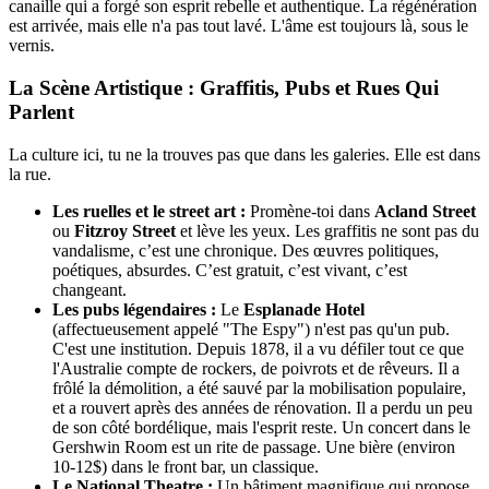
canaille qui a forgé son esprit rebelle et authentique. La régénération
est arrivée, mais elle n'a pas tout lavé. L'âme est toujours là, sous le
vernis.
La Scène Artistique : Graffitis, Pubs et Rues Qui
Parlent
La culture ici, tu ne la trouves pas que dans les galeries. Elle est dans
la rue.
Les ruelles et le street art :
Promène-toi dans
Acland Street
ou
Fitzroy Street
et lève les yeux. Les graffitis ne sont pas du
vandalisme, c’est une chronique. Des œuvres politiques,
poétiques, absurdes. C’est gratuit, c’est vivant, c’est
changeant.
Les pubs légendaires :
Le
Esplanade Hotel
(affectueusement appelé "The Espy") n'est pas qu'un pub.
C'est une institution. Depuis 1878, il a vu défiler tout ce que
l'Australie compte de rockers, de poivrots et de rêveurs. Il a
frôlé la démolition, a été sauvé par la mobilisation populaire,
et a rouvert après des années de rénovation. Il a perdu un peu
de son côté bordélique, mais l'esprit reste. Un concert dans le
Gershwin Room est un rite de passage. Une bière (environ
10-12$) dans le front bar, un classique.
Le National Theatre :
Un bâtiment magnifique qui propose