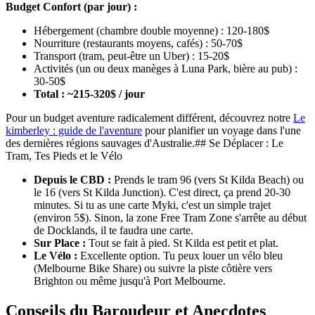
Budget Confort (par jour) :
Hébergement (chambre double moyenne) : 120-180$
Nourriture (restaurants moyens, cafés) : 50-70$
Transport (tram, peut-être un Uber) : 15-20$
Activités (un ou deux manèges à Luna Park, bière au pub) :
30-50$
Total : ~215-320$ / jour
Pour un budget aventure radicalement différent, découvrez notre
Le
kimberley : guide de l'aventure
pour planifier un voyage dans l'une
des dernières régions sauvages d'Australie.## Se Déplacer : Le
Tram, Tes Pieds et le Vélo
Depuis le CBD :
Prends le tram 96 (vers St Kilda Beach) ou
le 16 (vers St Kilda Junction). C'est direct, ça prend 20-30
minutes. Si tu as une carte Myki, c'est un simple trajet
(environ 5$). Sinon, la zone Free Tram Zone s'arrête au début
de Docklands, il te faudra une carte.
Sur Place :
Tout se fait à pied. St Kilda est petit et plat.
Le Vélo :
Excellente option. Tu peux louer un vélo bleu
(Melbourne Bike Share) ou suivre la piste côtière vers
Brighton ou même jusqu'à Port Melbourne.
Conseils du Baroudeur et Anecdotes