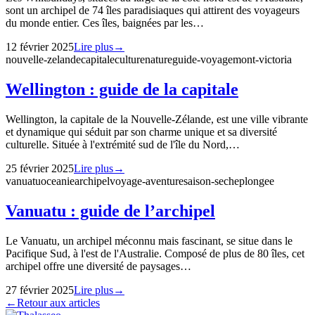
sont un archipel de 74 îles paradisiaques qui attirent des voyageurs
du monde entier. Ces îles, baignées par les…
12 février 2025
Lire plus
→
nouvelle-zelande
capitale
culture
nature
guide-voyage
mont-victoria
Wellington : guide de la capitale
Wellington, la capitale de la Nouvelle-Zélande, est une ville vibrante
et dynamique qui séduit par son charme unique et sa diversité
culturelle. Située à l'extrémité sud de l'île du Nord,…
25 février 2025
Lire plus
→
vanuatu
oceanie
archipel
voyage-aventure
saison-seche
plongee
Vanuatu : guide de l’archipel
Le Vanuatu, un archipel méconnu mais fascinant, se situe dans le
Pacifique Sud, à l'est de l'Australie. Composé de plus de 80 îles, cet
archipel offre une diversité de paysages…
27 février 2025
Lire plus
→
←
Retour aux articles