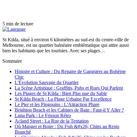
5 min de lecture
St Kilda, situé à environ 6 kilomètres au sud-est du centre-ville de
Melbourne, est un quartier balnéaire emblématique qui attire aussi
bien les habitants que les touristes. Avec ses plages…
Sommaire
Histoire et Culture : Du Repaire de Gangsters au Bohème
Chic
L'Évolution Sauvage du Quartier
La Scène Artistique : Graffitis, Pubs et Rues Qui Parlent
Les Plages de St Kilda : Bien Plus que du Sable
St Kilda Beach : La Plage Urbaine Par Excellence
Le Pier et les Pingouins : L'Attraction Phare
Brighton Beach et les Cabines de Bain : Faut-il Y Aller ?
Luna Park : Le Frisson Rétro
Acland Street : La Rue de la Tentation
Où Manger et Boire : Du Fish &#x26; Chips au Resto
Branché