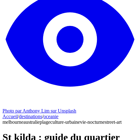
Photo par Anthony Lim sur Unsplash
Accueil
/
destinations
/
oceanie
melbourne
australie
plage
culture-urbaine
vie-nocturne
street-art
St kilda : guide du quartier