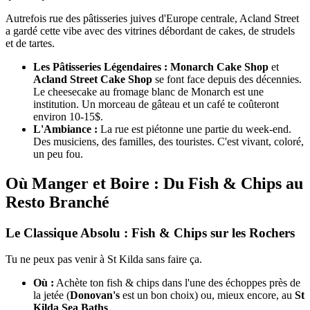
Autrefois rue des pâtisseries juives d'Europe centrale, Acland Street
a gardé cette vibe avec des vitrines débordant de cakes, de strudels
et de tartes.
Les Pâtisseries Légendaires :
Monarch Cake Shop
et
Acland Street Cake Shop
se font face depuis des décennies.
Le cheesecake au fromage blanc de Monarch est une
institution. Un morceau de gâteau et un café te coûteront
environ 10-15$.
L'Ambiance :
La rue est piétonne une partie du week-end.
Des musiciens, des familles, des touristes. C'est vivant, coloré,
un peu fou.
Où Manger et Boire : Du Fish & Chips au
Resto Branché
Le Classique Absolu : Fish & Chips sur les Rochers
Tu ne peux pas venir à St Kilda sans faire ça.
Où :
Achète ton fish & chips dans l'une des échoppes près de
la jetée (
Donovan's
est un bon choix) ou, mieux encore, au
St
Kilda Sea Baths
.