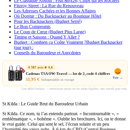
Le Classique Absolu : Fish &#x26; Chips sur les Rochers
Fitzroy Street : La Rue du Renouveau
Les Adresses Cachées et les Bonnes Affaires
Où Dormir : Du Backpacker au Boutique Hôtel
Pour les Backpackers (Budget Serré)
Le Bon Compromis
Le Coup de Cœur (Budget Plus Large)
Timing et Saisons : Quand Y Aller ?
Budget : Combien ça Coûte Vraiment ?Budget Backpacker
(par jour) :
Conseils du Baroudeur et Anecdotes
4 587 avis ★ 4,6
Cadenas TSA OW-Travel — lot de 2, code 4 chiffres
Voir →
11,95 €
Indispensable en voyage
Lien affilié Amazon — commission perçue sur les achats éligibles, sans surcoût pour vous.
St Kilda : Le Guide Brut du Baroudeur Urbain
St Kilda. Ce nom, tu l’as entendu partout. « Incontournable », «
emblématique », « bohème ». Oublie les brochures. Ici, on te donne
le
vrai
guide. Celui qui sent le sel, l’écran solaire et un peu
l’humidité des vieux pubs. À 6 km du CBD (Central Business