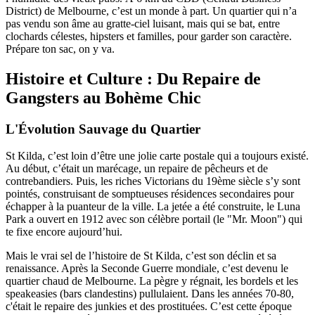
District) de Melbourne, c’est un monde à part. Un quartier qui n’a
pas vendu son âme au gratte-ciel luisant, mais qui se bat, entre
clochards célestes, hipsters et familles, pour garder son caractère.
Prépare ton sac, on y va.
Histoire et Culture : Du Repaire de
Gangsters au Bohème Chic
L'Évolution Sauvage du Quartier
St Kilda, c’est loin d’être une jolie carte postale qui a toujours existé.
Au début, c’était un marécage, un repaire de pêcheurs et de
contrebandiers. Puis, les riches Victorians du 19ème siècle s’y sont
pointés, construisant de somptueuses résidences secondaires pour
échapper à la puanteur de la ville. La jetée a été construite, le Luna
Park a ouvert en 1912 avec son célèbre portail (le "Mr. Moon") qui
te fixe encore aujourd’hui.
Mais le vrai sel de l’histoire de St Kilda, c’est son déclin et sa
renaissance. Après la Seconde Guerre mondiale, c’est devenu le
quartier chaud de Melbourne. La pègre y régnait, les bordels et les
speakeasies (bars clandestins) pullulaient. Dans les années 70-80,
c'était le repaire des junkies et des prostituées. C’est cette époque