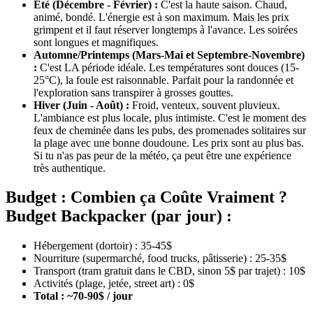
Été (Décembre - Février) :
C'est la haute saison. Chaud,
animé, bondé. L'énergie est à son maximum. Mais les prix
grimpent et il faut réserver longtemps à l'avance. Les soirées
sont longues et magnifiques.
Automne/Printemps (Mars-Mai et Septembre-Novembre)
:
C'est LA période idéale. Les températures sont douces (15-
25°C), la foule est raisonnable. Parfait pour la randonnée et
l'exploration sans transpirer à grosses gouttes.
Hiver (Juin - Août) :
Froid, venteux, souvent pluvieux.
L'ambiance est plus locale, plus intimiste. C'est le moment des
feux de cheminée dans les pubs, des promenades solitaires sur
la plage avec une bonne doudoune. Les prix sont au plus bas.
Si tu n'as pas peur de la météo, ça peut être une expérience
très authentique.
Budget : Combien ça Coûte Vraiment ?
Budget Backpacker (par jour) :
Hébergement (dortoir) : 35-45$
Nourriture (supermarché, food trucks, pâtisserie) : 25-35$
Transport (tram gratuit dans le CBD, sinon 5$ par trajet) : 10$
Activités (plage, jetée, street art) : 0$
Total : ~70-90$ / jour