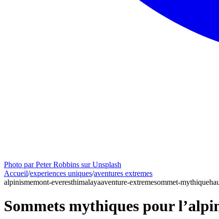
Photo par Peter Robbins sur Unsplash
Accueil
/
experiences uniques
/
aventures extremes
alpinisme
mont-everest
himalaya
aventure-extreme
sommet-mythique
ha
Sommets mythiques pour l’alpi