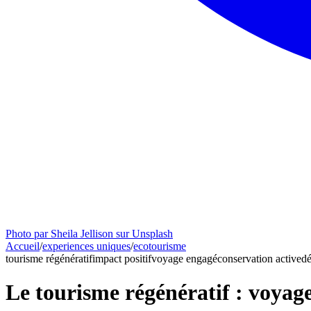
Photo par Sheila Jellison sur Unsplash
Accueil
/
experiences uniques
/
ecotourisme
tourisme régénératif
impact positif
voyage engagé
conservation active
d
Le tourisme régénératif : voyage