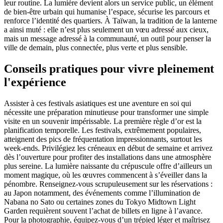
leur routine. La lumière devient alors un service public, un élément
de bien-être urbain qui humanise l’espace, sécurise les parcours et
renforce l’identité des quartiers. À Taïwan, la tradition de la lanterne
a ainsi muté : elle n’est plus seulement un vœu adressé aux cieux,
mais un message adressé à la communauté, un outil pour penser la
ville de demain, plus connectée, plus verte et plus sensible.
Conseils pratiques pour vivre pleinement
l'expérience
Assister à ces festivals asiatiques est une aventure en soi qui
nécessite une préparation minutieuse pour transformer une simple
visite en un souvenir impérissable. La première règle d’or est la
planification temporelle. Les festivals, extrêmement populaires,
atteignent des pics de fréquentation impressionnants, surtout les
week-ends. Privilégiez les créneaux en début de semaine et arrivez
dès l’ouverture pour profiter des installations dans une atmosphère
plus sereine. La lumière naissante du crépuscule offre d’ailleurs un
moment magique, où les œuvres commencent à s’éveiller dans la
pénombre. Renseignez-vous scrupuleusement sur les réservations :
au Japon notamment, des événements comme l’illumination de
Nabana no Sato ou certaines zones du Tokyo Midtown Light
Garden requièrent souvent l’achat de billets en ligne à l’avance.
Pour la photographie, équipez-vous d’un trépied léger et maîtrisez