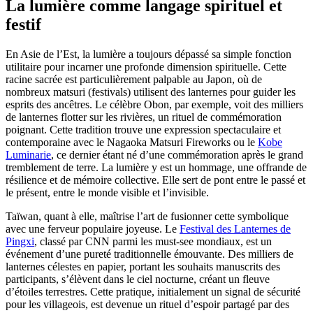
La lumière comme langage spirituel et
festif
En Asie de l’Est, la lumière a toujours dépassé sa simple fonction
utilitaire pour incarner une profonde dimension spirituelle. Cette
racine sacrée est particulièrement palpable au Japon, où de
nombreux matsuri (festivals) utilisent des lanternes pour guider les
esprits des ancêtres. Le célèbre Obon, par exemple, voit des milliers
de lanternes flotter sur les rivières, un rituel de commémoration
poignant. Cette tradition trouve une expression spectaculaire et
contemporaine avec le Nagaoka Matsuri Fireworks ou le
Kobe
Luminarie
, ce dernier étant né d’une commémoration après le grand
tremblement de terre. La lumière y est un hommage, une offrande de
résilience et de mémoire collective. Elle sert de pont entre le passé et
le présent, entre le monde visible et l’invisible.
Taïwan, quant à elle, maîtrise l’art de fusionner cette symbolique
avec une ferveur populaire joyeuse. Le
Festival des Lanternes de
Pingxi
, classé par CNN parmi les must-see mondiaux, est un
événement d’une pureté traditionnelle émouvante. Des milliers de
lanternes célestes en papier, portant les souhaits manuscrits des
participants, s’élèvent dans le ciel nocturne, créant un fleuve
d’étoiles terrestres. Cette pratique, initialement un signal de sécurité
pour les villageois, est devenue un rituel d’espoir partagé par des