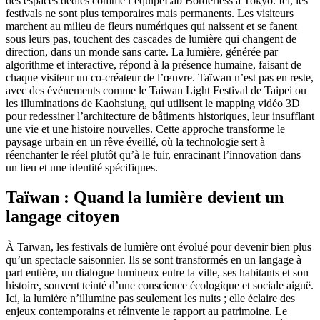
des espaces dédiés comme l’équipeLab Borderless à Tokyo. Ici, les
festivals ne sont plus temporaires mais permanents. Les visiteurs
marchent au milieu de fleurs numériques qui naissent et se fanent
sous leurs pas, touchent des cascades de lumière qui changent de
direction, dans un monde sans carte. La lumière, générée par
algorithme et interactive, répond à la présence humaine, faisant de
chaque visiteur un co-créateur de l’œuvre. Taïwan n’est pas en reste,
avec des événements comme le Taiwan Light Festival de Taipei ou
les illuminations de Kaohsiung, qui utilisent le mapping vidéo 3D
pour redessiner l’architecture de bâtiments historiques, leur insufflant
une vie et une histoire nouvelles. Cette approche transforme le
paysage urbain en un rêve éveillé, où la technologie sert à
réenchanter le réel plutôt qu’à le fuir, enracinant l’innovation dans
un lieu et une identité spécifiques.
Taïwan : Quand la lumière devient un
langage citoyen
À Taïwan, les festivals de lumière ont évolué pour devenir bien plus
qu’un spectacle saisonnier. Ils se sont transformés en un langage à
part entière, un dialogue lumineux entre la ville, ses habitants et son
histoire, souvent teinté d’une conscience écologique et sociale aiguë.
Ici, la lumière n’illumine pas seulement les nuits ; elle éclaire des
enjeux contemporains et réinvente le rapport au patrimoine. Le