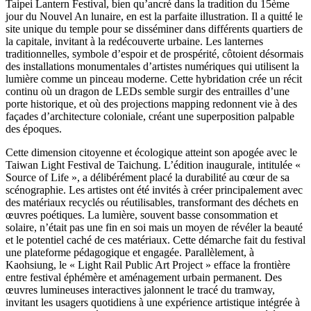
Taipei Lantern Festival, bien qu’ancré dans la tradition du 15ème
jour du Nouvel An lunaire, en est la parfaite illustration. Il a quitté le
site unique du temple pour se disséminer dans différents quartiers de
la capitale, invitant à la redécouverte urbaine. Les lanternes
traditionnelles, symbole d’espoir et de prospérité, côtoient désormais
des installations monumentales d’artistes numériques qui utilisent la
lumière comme un pinceau moderne. Cette hybridation crée un récit
continu où un dragon de LEDs semble surgir des entrailles d’une
porte historique, et où des projections mapping redonnent vie à des
façades d’architecture coloniale, créant une superposition palpable
des époques.
Cette dimension citoyenne et écologique atteint son apogée avec le
Taiwan Light Festival de Taichung. L’édition inaugurale, intitulée «
Source of Life », a délibérément placé la durabilité au cœur de sa
scénographie. Les artistes ont été invités à créer principalement avec
des matériaux recyclés ou réutilisables, transformant des déchets en
œuvres poétiques. La lumière, souvent basse consommation et
solaire, n’était pas une fin en soi mais un moyen de révéler la beauté
et le potentiel caché de ces matériaux. Cette démarche fait du festival
une plateforme pédagogique et engagée. Parallèlement, à
Kaohsiung, le « Light Rail Public Art Project » efface la frontière
entre festival éphémère et aménagement urbain permanent. Des
œuvres lumineuses interactives jalonnent le tracé du tramway,
invitant les usagers quotidiens à une expérience artistique intégrée à