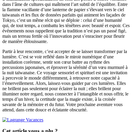
dans l’âme de cultures qui maîtrisent l’art subtil de l’équilibre. Entre
la flamme vacillante d’une lanterne de papier s’élevant vers le ciel
taiwanais et les flux de données parfaits qui animent les façades de
Tokyo, c’est un même récit qui se déploie : celui d’une humanité
qui, de tout temps, a combattu les ténèbres avec beauté et espoir. Ces
événements nous rappellent que la tradition n’est pas un passé figé,
mais un terreau fertile où l’innovation peut s’enraciner pour fleurir
de manière éblouissante.
Partir à leur rencontre, c’est accepter de se laisser transformer par la
lumière. C’est se voir reflété dans le miroir numérique d’une
installation coréenne, sentir son cœur battre au rythme des
percussions japonaises, et éprouver la sérénité d’un vœu murmuré à
la nuit taïwanaise. Ce voyage sensoriel et spirituel est une invitation
à percevoir le monde différemment, à retrouver notre capacité à
l’émerveillement. Alors, laissez-vous guider par ces lumières. Elles
ne brillent pas seulement pour éclairer la nuit ; elles brillent pour
illuminer notre regard, nous connecter à l’intangible et nous offrir, le
temps d’un hiver, la certitude que la magie existe, à la croisée
savante de la mémoire et du futur. Votre prochaine aventure vous
attend, dans cette douce et éclatante obscurité.
Cet article vous a plu ?