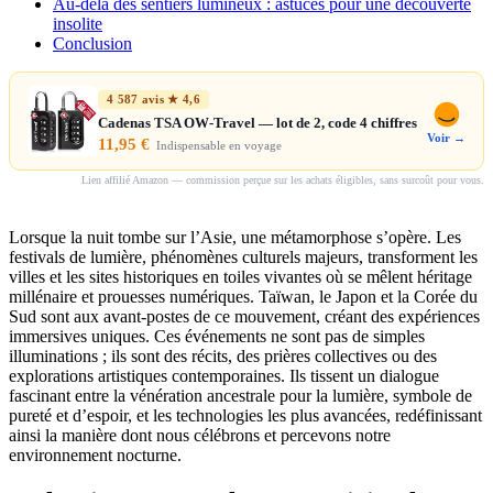
Au-delà des sentiers lumineux : astuces pour une découverte
insolite
Conclusion
4 587 avis ★ 4,6
Cadenas TSA OW-Travel — lot de 2, code 4 chiffres
Voir →
11,95 €
Indispensable en voyage
Lien affilié Amazon — commission perçue sur les achats éligibles, sans surcoût pour vous.
Lorsque la nuit tombe sur l’Asie, une métamorphose s’opère. Les
festivals de lumière, phénomènes culturels majeurs, transforment les
villes et les sites historiques en toiles vivantes où se mêlent héritage
millénaire et prouesses numériques. Taïwan, le Japon et la Corée du
Sud sont aux avant-postes de ce mouvement, créant des expériences
immersives uniques. Ces événements ne sont pas de simples
illuminations ; ils sont des récits, des prières collectives ou des
explorations artistiques contemporaines. Ils tissent un dialogue
fascinant entre la vénération ancestrale pour la lumière, symbole de
pureté et d’espoir, et les technologies les plus avancées, redéfinissant
ainsi la manière dont nous célébrons et percevons notre
environnement nocturne.