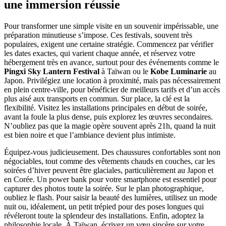
une immersion réussie
Pour transformer une simple visite en un souvenir impérissable, une
préparation minutieuse s’impose. Ces festivals, souvent très
populaires, exigent une certaine stratégie. Commencez par vérifier
les dates exactes, qui varient chaque année, et réservez votre
hébergement très en avance, surtout pour des événements comme le
Pingxi Sky Lantern Festival
à Taïwan ou le
Kobe Luminarie
au
Japon. Privilégiez une location à proximité, mais pas nécessairement
en plein centre-ville, pour bénéficier de meilleurs tarifs et d’un accès
plus aisé aux transports en commun. Sur place, la clé est la
flexibilité. Visitez les installations principales en début de soirée,
avant la foule la plus dense, puis explorez les œuvres secondaires.
N’oubliez pas que la magie opère souvent après 21h, quand la nuit
est bien noire et que l’ambiance devient plus intimiste.
Équipez-vous judicieusement. Des chaussures confortables sont non
négociables, tout comme des vêtements chauds en couches, car les
soirées d’hiver peuvent être glaciales, particulièrement au Japon et
en Corée. Un power bank pour votre smartphone est essentiel pour
capturer des photos toute la soirée. Sur le plan photographique,
oubliez le flash. Pour saisir la beauté des lumières, utilisez un mode
nuit ou, idéalement, un petit trépied pour des poses longues qui
révéleront toute la splendeur des installations. Enfin, adoptez la
philosophie locale. À Taïwan, écrivez un vœu sincère sur votre