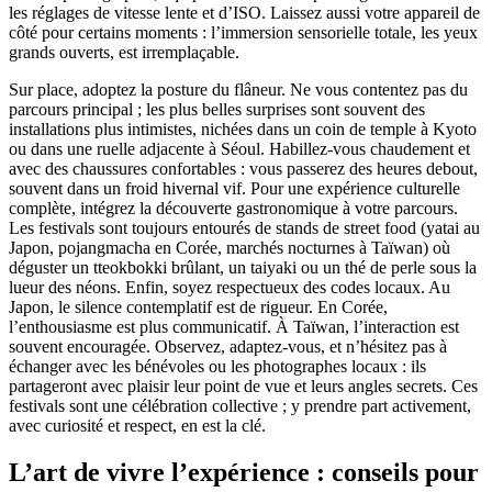
les réglages de vitesse lente et d’ISO. Laissez aussi votre appareil de
côté pour certains moments : l’immersion sensorielle totale, les yeux
grands ouverts, est irremplaçable.
Sur place, adoptez la posture du flâneur. Ne vous contentez pas du
parcours principal ; les plus belles surprises sont souvent des
installations plus intimistes, nichées dans un coin de temple à Kyoto
ou dans une ruelle adjacente à Séoul. Habillez-vous chaudement et
avec des chaussures confortables : vous passerez des heures debout,
souvent dans un froid hivernal vif. Pour une expérience culturelle
complète, intégrez la découverte gastronomique à votre parcours.
Les festivals sont toujours entourés de stands de street food (yatai au
Japon, pojangmacha en Corée, marchés nocturnes à Taïwan) où
déguster un tteokbokki brûlant, un taiyaki ou un thé de perle sous la
lueur des néons. Enfin, soyez respectueux des codes locaux. Au
Japon, le silence contemplatif est de rigueur. En Corée,
l’enthousiasme est plus communicatif. À Taïwan, l’interaction est
souvent encouragée. Observez, adaptez-vous, et n’hésitez pas à
échanger avec les bénévoles ou les photographes locaux : ils
partageront avec plaisir leur point de vue et leurs angles secrets. Ces
festivals sont une célébration collective ; y prendre part activement,
avec curiosité et respect, en est la clé.
L’art de vivre l’expérience : conseils pour