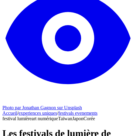
Photo par Jonathan Gagnon sur Unsplash
Accueil
/
experiences uniques
/
festivals evenements
festival lumière
art numérique
Taïwan
Japon
Corée
Les festivals de lumière de