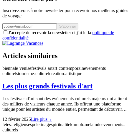
Inscrivez-vous à notre newsletter pour recevoir nos meilleurs guides
de voyage
S'abonner
J'accepte de recevoir la newsletter et j'ai lu la
politique de
confidentialité
Articles similaires
biennale-venise
festivals-art
art-contemporain
evenements-
culturels
tourisme-culturel
creation-artistique
Les plus grands festivals d'art
Les festivals d'art sont des événements culturels majeurs qui attirent
des milliers de visiteurs chaque année. Ils offrent une plateforme
unique pour les artistes du monde entier, permettant de découvrir…
12 février 2025
Lire plus
→
fetes-religieuses
pelerinage
spiritualite
kumbh-mela
inde
evenements-
culturels