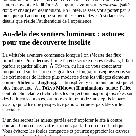
lanterne avant de la libérer. Au Japon, savourez un
ama-zake
(saké
doux et chaud) en déambulant. En Corée, laissez-vous porter par la
musique qui accompagne souvent les spectacles. C’est dans ces
détails que réside l’authenticité de l’expérience.
Au-delà des sentiers lumineux : astuces
pour une découverte insolite
La véritable aventure commence lorsque l’on s’écarte des flux
principaux. Pour découvrir une facette secrète de ces festivals, il faut
parfois regarder ailleurs. À Taïwan, au lieu de vous concentrer
uniquement sur les lanternes géantes de Pingxi, renseignez-vous sur
les cérémonies de lâchers plus modestes dans les villages alentours,
comme
Shifen
ou
Jingtong
. L’atmosphère y est moins touristique et
plus émouvante. Au
Tokyo Midtown Illuminations
, quittez l’allée
centrale étincelante et cherchez les projections mapping discrètes sur
des bâtiments annexes, ou trouvez le point de vue depuis le parc
voisin, qui offre une perspective panoromique et paisible sur le
spectacle.
L’un des secrets les mieux gardés est d’explorer le site à contre-
courant. Commencez votre parcours par la fin du circuit indiqué.
Vous éviterez les foules compactes et pourrez apprécier les œuvres