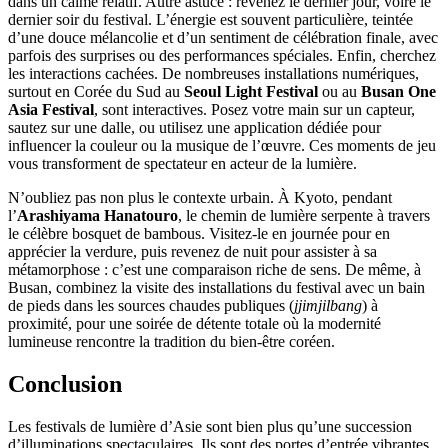
dans un calme relatif. Autre astuce : revenez le dernier jour, voire le
dernier soir du festival. L’énergie est souvent particulière, teintée
d’une douce mélancolie et d’un sentiment de célébration finale, avec
parfois des surprises ou des performances spéciales. Enfin, cherchez
les interactions cachées. De nombreuses installations numériques,
surtout en Corée du Sud au
Seoul Light Festival
ou au
Busan One
Asia Festival
, sont interactives. Posez votre main sur un capteur,
sautez sur une dalle, ou utilisez une application dédiée pour
influencer la couleur ou la musique de l’œuvre. Ces moments de jeu
vous transforment de spectateur en acteur de la lumière.
N’oubliez pas non plus le contexte urbain. À Kyoto, pendant
l’
Arashiyama Hanatouro
, le chemin de lumière serpente à travers
le célèbre bosquet de bambous. Visitez-le en journée pour en
apprécier la verdure, puis revenez de nuit pour assister à sa
métamorphose : c’est une comparaison riche de sens. De même, à
Busan, combinez la visite des installations du festival avec un bain
de pieds dans les sources chaudes publiques (
jjimjilbang
) à
proximité, pour une soirée de détente totale où la modernité
lumineuse rencontre la tradition du bien-être coréen.
Conclusion
Les festivals de lumière d’Asie sont bien plus qu’une succession
d’illuminations spectaculaires. Ils sont des portes d’entrée vibrantes