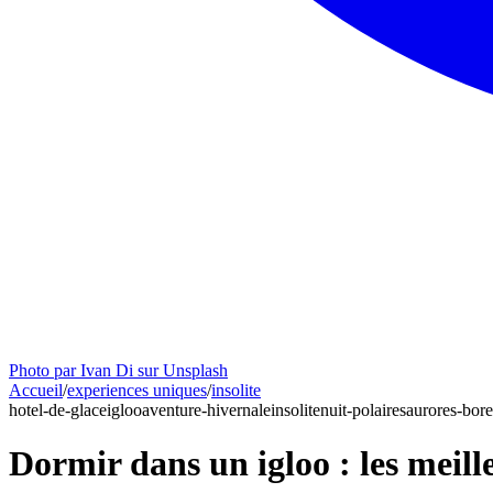
Photo par Ivan Di sur Unsplash
Accueil
/
experiences uniques
/
insolite
hotel-de-glace
igloo
aventure-hivernale
insolite
nuit-polaires
aurores-bore
Dormir dans un igloo : les meille