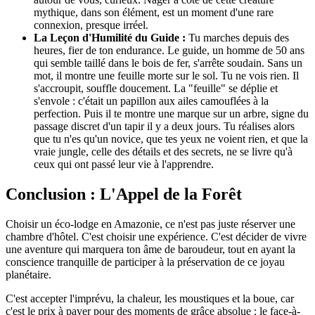
mythique, dans son élément, est un moment d'une rare
connexion, presque irréel.
La Leçon d'Humilité du Guide :
Tu marches depuis des
heures, fier de ton endurance. Le guide, un homme de 50 ans
qui semble taillé dans le bois de fer, s'arrête soudain. Sans un
mot, il montre une feuille morte sur le sol. Tu ne vois rien. Il
s'accroupit, souffle doucement. La "feuille" se déplie et
s'envole : c'était un papillon aux ailes camouflées à la
perfection. Puis il te montre une marque sur un arbre, signe du
passage discret d'un tapir il y a deux jours. Tu réalises alors
que tu n'es qu'un novice, que tes yeux ne voient rien, et que la
vraie jungle, celle des détails et des secrets, ne se livre qu'à
ceux qui ont passé leur vie à l'apprendre.
Conclusion : L'Appel de la Forêt
Choisir un éco-lodge en Amazonie, ce n'est pas juste réserver une
chambre d'hôtel. C'est choisir une expérience. C'est décider de vivre
une aventure qui marquera ton âme de baroudeur, tout en ayant la
conscience tranquille de participer à la préservation de ce joyau
planétaire.
C'est accepter l'imprévu, la chaleur, les moustiques et la boue, car
c'est le prix à payer pour des moments de grâce absolue : le face-à-