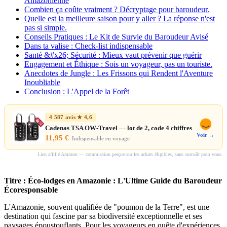
Amazonienne
Combien ça coûte vraiment ? Décryptage pour baroudeur.
Quelle est la meilleure saison pour y aller ? La réponse n'est
pas si simple.
Conseils Pratiques : Le Kit de Survie du Baroudeur Avisé
Dans ta valise : Check-list indispensable
Santé &#x26; Sécurité : Mieux vaut prévenir que guérir
Engagement et Éthique : Sois un voyageur, pas un touriste.
Anecdotes de Jungle : Les Frissons qui Rendent l'Aventure
Inoubliable
Conclusion : L'Appel de la Forêt
4 587 avis ★ 4,6
Cadenas TSA OW-Travel — lot de 2, code 4 chiffres
Voir →
11,95 €
Indispensable en voyage
Lien affilié Amazon — commission perçue sur les achats éligibles, sans surcoût pour vous.
Titre : Éco-lodges en Amazonie : L'Ultime Guide du Baroudeur
Écoresponsable
L'Amazonie, souvent qualifiée de "poumon de la Terre", est une
destination qui fascine par sa biodiversité exceptionnelle et ses
paysages époustouflants. Pour les voyageurs en quête d'expériences