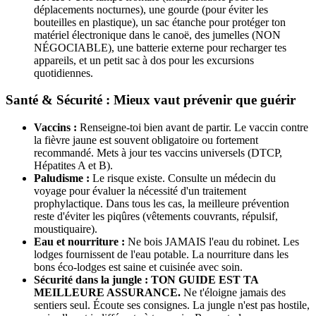
déplacements nocturnes), une gourde (pour éviter les
bouteilles en plastique), un sac étanche pour protéger ton
matériel électronique dans le canoë, des jumelles (NON
NÉGOCIABLE), une batterie externe pour recharger tes
appareils, et un petit sac à dos pour les excursions
quotidiennes.
Santé & Sécurité : Mieux vaut prévenir que guérir
Vaccins :
Renseigne-toi bien avant de partir. Le vaccin contre
la fièvre jaune est souvent obligatoire ou fortement
recommandé. Mets à jour tes vaccins universels (DTCP,
Hépatites A et B).
Paludisme :
Le risque existe. Consulte un médecin du
voyage pour évaluer la nécessité d'un traitement
prophylactique. Dans tous les cas, la meilleure prévention
reste d'éviter les piqûres (vêtements couvrants, répulsif,
moustiquaire).
Eau et nourriture :
Ne bois JAMAIS l'eau du robinet. Les
lodges fournissent de l'eau potable. La nourriture dans les
bons éco-lodges est saine et cuisinée avec soin.
Sécurité dans la jungle :
TON GUIDE EST TA
MEILLEURE ASSURANCE.
Ne t'éloigne jamais des
sentiers seul. Écoute ses consignes. La jungle n'est pas hostile,