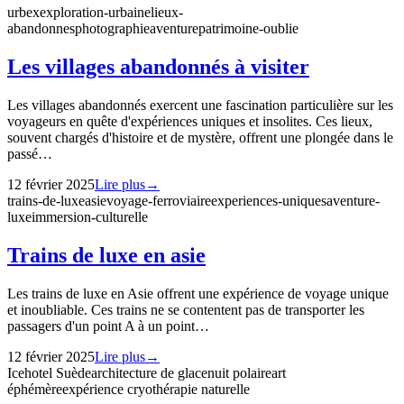
urbex
exploration-urbaine
lieux-
abandonnes
photographie
aventure
patrimoine-oublie
Les villages abandonnés à visiter
Les villages abandonnés exercent une fascination particulière sur les
voyageurs en quête d'expériences uniques et insolites. Ces lieux,
souvent chargés d'histoire et de mystère, offrent une plongée dans le
passé…
12 février 2025
Lire plus
→
trains-de-luxe
asie
voyage-ferroviaire
experiences-uniques
aventure-
luxe
immersion-culturelle
Trains de luxe en asie
Les trains de luxe en Asie offrent une expérience de voyage unique
et inoubliable. Ces trains ne se contentent pas de transporter les
passagers d'un point A à un point…
12 février 2025
Lire plus
→
Icehotel Suède
architecture de glace
nuit polaire
art
éphémère
expérience cryothérapie naturelle