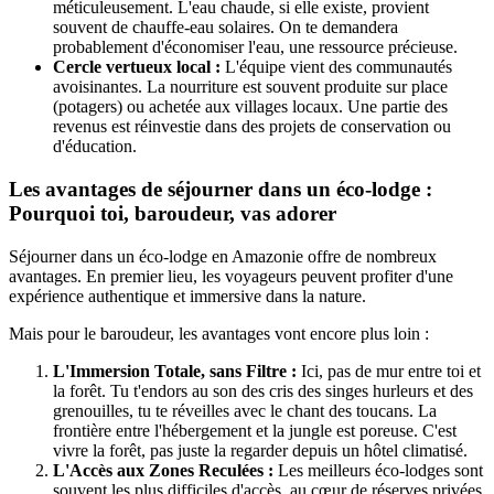
méticuleusement. L'eau chaude, si elle existe, provient
souvent de chauffe-eau solaires. On te demandera
probablement d'économiser l'eau, une ressource précieuse.
Cercle vertueux local :
L'équipe vient des communautés
avoisinantes. La nourriture est souvent produite sur place
(potagers) ou achetée aux villages locaux. Une partie des
revenus est réinvestie dans des projets de conservation ou
d'éducation.
Les avantages de séjourner dans un éco-lodge :
Pourquoi toi, baroudeur, vas adorer
Séjourner dans un éco-lodge en Amazonie offre de nombreux
avantages. En premier lieu, les voyageurs peuvent profiter d'une
expérience authentique et immersive dans la nature.
Mais pour le baroudeur, les avantages vont encore plus loin :
L'Immersion Totale, sans Filtre :
Ici, pas de mur entre toi et
la forêt. Tu t'endors au son des cris des singes hurleurs et des
grenouilles, tu te réveilles avec le chant des toucans. La
frontière entre l'hébergement et la jungle est poreuse. C'est
vivre la forêt, pas juste la regarder depuis un hôtel climatisé.
L'Accès aux Zones Reculées :
Les meilleurs éco-lodges sont
souvent les plus difficiles d'accès, au cœur de réserves privées