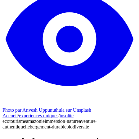
Photo par Anvesh Uppunuthula sur Unsplash
Accueil
/
experiences uniques
/
insolite
ecotourisme
amazonie
immersion-nature
aventure-
authentique
hebergement-durable
biodiversite