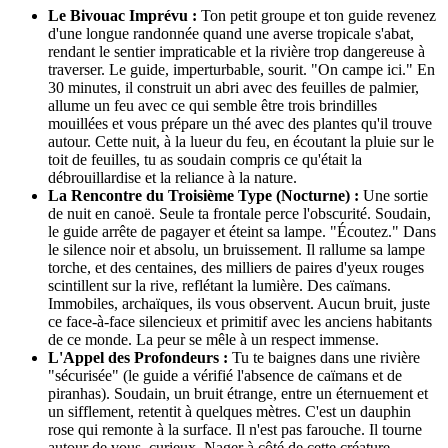
Le Bivouac Imprévu :
Ton petit groupe et ton guide revenez
d'une longue randonnée quand une averse tropicale s'abat,
rendant le sentier impraticable et la rivière trop dangereuse à
traverser. Le guide, imperturbable, sourit. "On campe ici." En
30 minutes, il construit un abri avec des feuilles de palmier,
allume un feu avec ce qui semble être trois brindilles
mouillées et vous prépare un thé avec des plantes qu'il trouve
autour. Cette nuit, à la lueur du feu, en écoutant la pluie sur le
toit de feuilles, tu as soudain compris ce qu'était la
débrouillardise et la reliance à la nature.
La Rencontre du Troisième Type (Nocturne) :
Une sortie
de nuit en canoë. Seule ta frontale perce l'obscurité. Soudain,
le guide arrête de pagayer et éteint sa lampe. "Écoutez." Dans
le silence noir et absolu, un bruissement. Il rallume sa lampe
torche, et des centaines, des milliers de paires d'yeux rouges
scintillent sur la rive, reflétant la lumière. Des caïmans.
Immobiles, archaïques, ils vous observent. Aucun bruit, juste
ce face-à-face silencieux et primitif avec les anciens habitants
de ce monde. La peur se mêle à un respect immense.
L'Appel des Profondeurs :
Tu te baignes dans une rivière
"sécurisée" (le guide a vérifié l'absence de caïmans et de
piranhas). Soudain, un bruit étrange, entre un éternuement et
un sifflement, retentit à quelques mètres. C'est un dauphin
rose qui remonte à la surface. Il n'est pas farouche. Il tourne
autour de vous, curieux. Nager à côté de cette créature