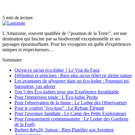
5 min de lecture
L'Amazonie, souvent qualifiée de \"poumon de la Terre\", est une
destination qui fascine par sa biodiversité exceptionnelle et ses
paysages époustouflants. Pour les voyageurs en quête d'expériences
uniques et respectueuses…
Sommaire
Qu'est-ce qu'un éco-lodge ? Le Vrai du Faux
Définition et principes : Bien plus qu'un hôtel en pleine nature
Les avantages de séjourner dans un éco-lodge : Pourquoi toi,
baroudeur, vas adorer
Top 5 des Éco-lodges pour une Expérience Inoubliable
Pour l'immersion totale : L'Éco-lodge Perdu
Pour l'observation de la faune : Le Lodge des Observateurs
Pour le confort "éco-luxe" : Le Refuge Élégant
Pour l'aventure familiale : Le Camp des Petits Explorateurs
Pour l'engagement communautaire : Le Lodge des Gardiens
de la Forêt
Budget &#x26; Saison : Bien Planifier son Aventure