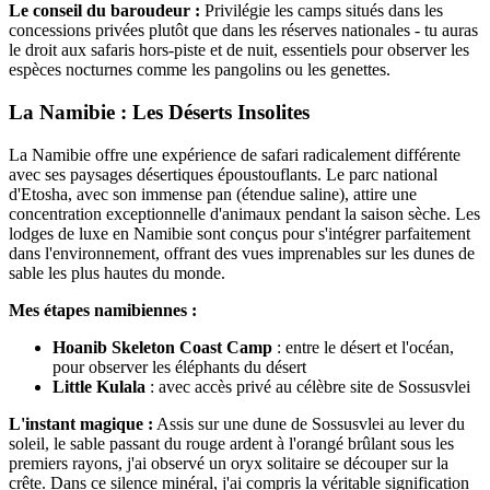
Le conseil du baroudeur :
Privilégie les camps situés dans les
concessions privées plutôt que dans les réserves nationales - tu auras
le droit aux safaris hors-piste et de nuit, essentiels pour observer les
espèces nocturnes comme les pangolins ou les genettes.
La Namibie : Les Déserts Insolites
La Namibie offre une expérience de safari radicalement différente
avec ses paysages désertiques époustouflants. Le parc national
d'Etosha, avec son immense pan (étendue saline), attire une
concentration exceptionnelle d'animaux pendant la saison sèche. Les
lodges de luxe en Namibie sont conçus pour s'intégrer parfaitement
dans l'environnement, offrant des vues imprenables sur les dunes de
sable les plus hautes du monde.
Mes étapes namibiennes :
Hoanib Skeleton Coast Camp
: entre le désert et l'océan,
pour observer les éléphants du désert
Little Kulala
: avec accès privé au célèbre site de Sossusvlei
L'instant magique :
Assis sur une dune de Sossusvlei au lever du
soleil, le sable passant du rouge ardent à l'orangé brûlant sous les
premiers rayons, j'ai observé un oryx solitaire se découper sur la
crête. Dans ce silence minéral, j'ai compris la véritable signification