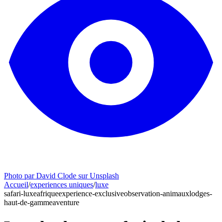
Photo par David Clode sur Unsplash
Accueil
/
experiences uniques
/
luxe
safari-luxe
afrique
experience-exclusive
observation-animaux
lodges-
haut-de-gamme
aventure