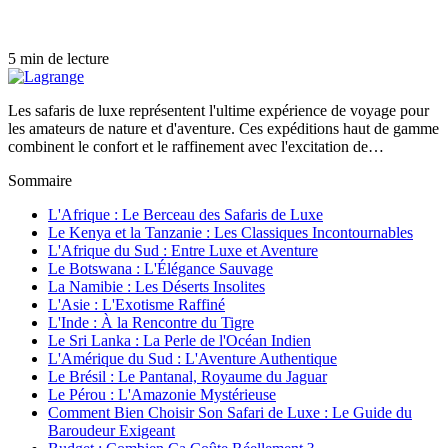
5 min de lecture
Les safaris de luxe représentent l'ultime expérience de voyage pour
les amateurs de nature et d'aventure. Ces expéditions haut de gamme
combinent le confort et le raffinement avec l'excitation de…
Sommaire
L'Afrique : Le Berceau des Safaris de Luxe
Le Kenya et la Tanzanie : Les Classiques Incontournables
L'Afrique du Sud : Entre Luxe et Aventure
Le Botswana : L'Élégance Sauvage
La Namibie : Les Déserts Insolites
L'Asie : L'Exotisme Raffiné
L'Inde : À la Rencontre du Tigre
Le Sri Lanka : La Perle de l'Océan Indien
L'Amérique du Sud : L'Aventure Authentique
Le Brésil : Le Pantanal, Royaume du Jaguar
Le Pérou : L'Amazonie Mystérieuse
Comment Bien Choisir Son Safari de Luxe : Le Guide du
Baroudeur Exigeant