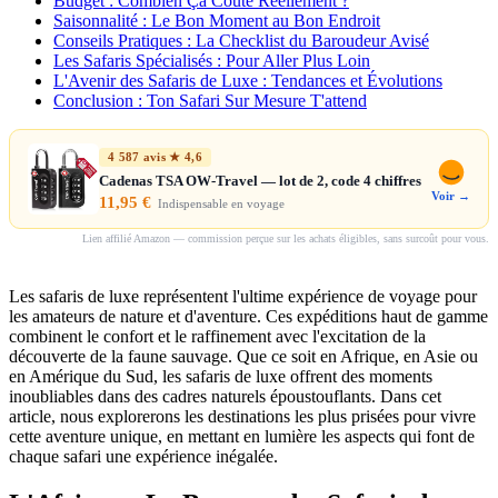
Budget : Combien Ça Coûte Réellement ?
Saisonnalité : Le Bon Moment au Bon Endroit
Conseils Pratiques : La Checklist du Baroudeur Avisé
Les Safaris Spécialisés : Pour Aller Plus Loin
L'Avenir des Safaris de Luxe : Tendances et Évolutions
Conclusion : Ton Safari Sur Mesure T'attend
4 587 avis ★ 4,6
Cadenas TSA OW-Travel — lot de 2, code 4 chiffres
Voir →
11,95 €
Indispensable en voyage
Lien affilié Amazon — commission perçue sur les achats éligibles, sans surcoût pour vous.
Les safaris de luxe représentent l'ultime expérience de voyage pour
les amateurs de nature et d'aventure. Ces expéditions haut de gamme
combinent le confort et le raffinement avec l'excitation de la
découverte de la faune sauvage. Que ce soit en Afrique, en Asie ou
en Amérique du Sud, les safaris de luxe offrent des moments
inoubliables dans des cadres naturels époustouflants. Dans cet
article, nous explorerons les destinations les plus prisées pour vivre
cette aventure unique, en mettant en lumière les aspects qui font de
chaque safari une expérience inégalée.