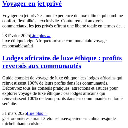
Voyager en jet privé
Voyager en jet privé est une expérience de luxe ultime qui combine
confort, flexibilité et exclusivité. Contrairement aux vols
commerciaux, les jets privés offrent une liberté totale en termes de…
28 février 2025
Lire plus
→
luxe éthique
lodge Afrique
tourisme communautaire
voyage
responsable
safari
Lodges africains de luxe éthique : profits
reversés aux communautés
Guide complet de voyage de luxe éthique : ces lodges africains qui
réinvestissent 100% de leurs profits dans les communautés.
Découvrez tous les conseils pratiques, attractions et astuces pour
explorer voyage de luxe éthique : ces lodges africains qui
réinvestissent 100% de leurs profits dans les communautés en toute
sérénité.
31 mars 2026
Lire plus
→
gastronomie
restaurant-3-etoiles
luxe
experiences-culinaires
guide-
michelin
haute-cuisine