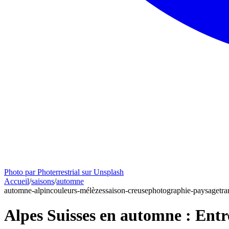
Photo par Photerrestrial sur Unsplash
Accueil
/
saisons
/
automne
automne-alpin
couleurs-mélèzes
saison-creuse
photographie-paysage
tra
Alpes Suisses en automne : Entre