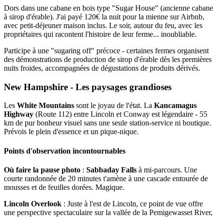
Dors dans une cabane en bois type "Sugar House" (ancienne cabane
à sirop d'érable). J'ai payé 120€ la nuit pour la mienne sur Airbnb,
avec petit-déjeuner maison inclus. Le soir, autour du feu, avec les
propriétaires qui racontent l'histoire de leur ferme... inoubliable.
Participe à une "sugaring off" précoce - certaines fermes organisent
des démonstrations de production de sirop d'érable dès les premières
nuits froides, accompagnées de dégustations de produits dérivés.
New Hampshire - Les paysages grandioses
Les
White Mountains
sont le joyau de l'état. La
Kancamagus
Highway
(Route 112) entre Lincoln et Conway est légendaire - 55
km de pur bonheur visuel sans une seule station-service ni boutique.
Prévois le plein d'essence et un pique-nique.
Points d'observation incontournables
Où faire la pause photo
:
Sabbaday Falls
à mi-parcours. Une
courte randonnée de 20 minutes t'amène à une cascade entourée de
mousses et de feuilles dorées. Magique.
Lincoln Overlook
: Juste à l'est de Lincoln, ce point de vue offre
une perspective spectaculaire sur la vallée de la Pemigewasset River,