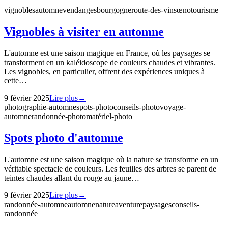
vignobles
automne
vendanges
bourgogne
route-des-vins
œnotourisme
Vignobles à visiter en automne
L'automne est une saison magique en France, où les paysages se
transforment en un kaléidoscope de couleurs chaudes et vibrantes.
Les vignobles, en particulier, offrent des expériences uniques à
cette…
9 février 2025
Lire plus
→
photographie-automne
spots-photo
conseils-photo
voyage-
automne
randonnée-photo
matériel-photo
Spots photo d'automne
L'automne est une saison magique où la nature se transforme en un
véritable spectacle de couleurs. Les feuilles des arbres se parent de
teintes chaudes allant du rouge au jaune…
9 février 2025
Lire plus
→
randonnée-automne
automne
nature
aventure
paysages
conseils-
randonnée