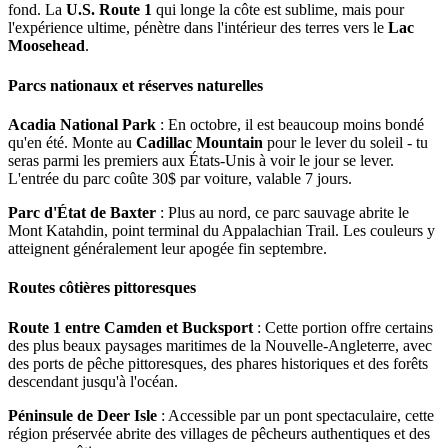
fond. La
U.S. Route 1
qui longe la côte est sublime, mais pour
l'expérience ultime, pénètre dans l'intérieur des terres vers le
Lac
Moosehead
.
Parcs nationaux et réserves naturelles
Acadia National Park
: En octobre, il est beaucoup moins bondé
qu'en été. Monte au
Cadillac Mountain
pour le lever du soleil - tu
seras parmi les premiers aux États-Unis à voir le jour se lever.
L'entrée du parc coûte 30$ par voiture, valable 7 jours.
Parc d'État de Baxter
: Plus au nord, ce parc sauvage abrite le
Mont Katahdin, point terminal du Appalachian Trail. Les couleurs y
atteignent généralement leur apogée fin septembre.
Routes côtières pittoresques
Route 1 entre Camden et Bucksport
: Cette portion offre certains
des plus beaux paysages maritimes de la Nouvelle-Angleterre, avec
des ports de pêche pittoresques, des phares historiques et des forêts
descendant jusqu'à l'océan.
Péninsule de Deer Isle
: Accessible par un pont spectaculaire, cette
région préservée abrite des villages de pêcheurs authentiques et des