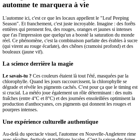
automne te marquera à vie
L'automne ici, c'est ce que les locaux appellent le "Leaf Peeping
Season". Et franchement, c'est juste incroyable. Imagine : des forêts
entières qui prennent feu, des rouges, oranges et jaunes si intenses
que t'as l'impression que quelqu'un a boosté la saturation du monde
réel. Ce phénomène, c'est la combinaison parfaite des érables à sucre
(qui virent au rouge écarlate), des chênes (cramoisi profond) et des
bouleaux (jaune vif).
La science derrière la magie
Le savais-tu ?
Ces couleurs étaient là tout l'été, masquées par la
chlorophylle. Quand les jours raccourcissent, la chlorophylle se
dégrade et révèle les pigments cachés. C'est pour ça que le timing est
si crucial. La météo joue également un rôle déterminant : des nuits
fraîches (entre 4°C et 8°C) et des journées ensoleillées optimisent la
production d'anthocyanes, ces pigments qui donnent les rouges et
pourpres intenses.
Une expérience culturelle authentique
Au-delà du spectacle visuel, l'automne en Nouvelle-Angleterre rime
avec récoltes, festivals et traditions locales. C'est la saison des foires