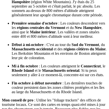
Hampshire
(région White Mountains). J'y étais du 25
septembre au 5 octobre et c'était parfait, le pic absolu. Les
sommets au-dessus de 800 mètres d'altitude atteignent
généralement leur apogée chromatique durant cette période.
Première semaine d'octobre
: Les couleurs descendent vers
les
régions centrales du Vermont
et du
New Hampshire
,
ainsi que le
Maine intérieur
. Les vallées et zones situées
entre 400 et 800 mètres d'altitude sont à leur meilleur.
Début à mi-octobre
: C'est au tour du
Sud du Vermont
, du
Massachusetts occidental
et des
régions côtières du Maine
.
Les Berkshire Mountains et les environs de Boston atteignent
leur pic de coloration.
Mi à fin octobre
: Les couleurs atteignent le
Connecticut
, le
Rhode Island
et le
Massachusetts oriental
. Si tu peux
seulement y aller à ce moment-là, concentre-toi sur ces états.
Fin octobre à début novembre
: Les dernières touches de
couleur persistent dans les zones côtières protégées et les îles
au large du Massachusetts et du Rhode Island.
Mon conseil de pro
: Utilise les "foliage trackers" des offices de
tourisme locaux. Ce sont des cartes en temps quasi-réel mises à jour
par des observateurs sur le terrain. Beaucoup plus fiables que les