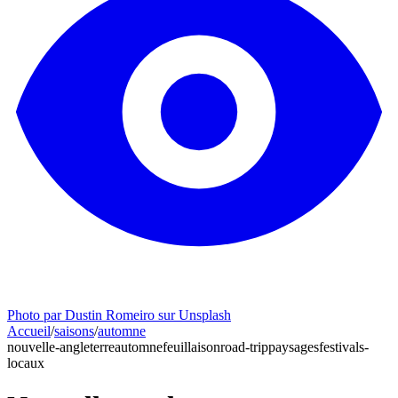
Photo par Dustin Romeiro sur Unsplash
Accueil
/
saisons
/
automne
nouvelle-angleterre
automne
feuillaison
road-trip
paysages
festivals-
locaux