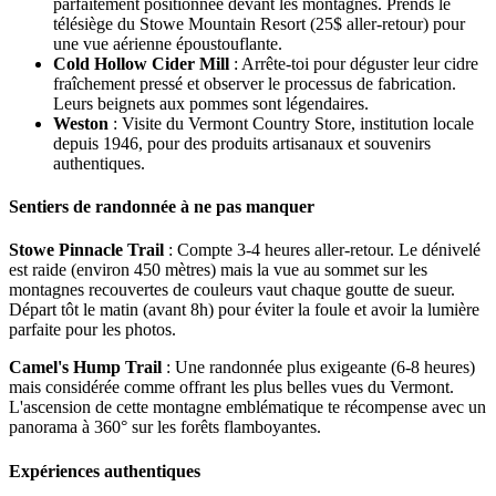
parfaitement positionnée devant les montagnes. Prends le
télésiège du Stowe Mountain Resort (25$ aller-retour) pour
une vue aérienne époustouflante.
Cold Hollow Cider Mill
: Arrête-toi pour déguster leur cidre
fraîchement pressé et observer le processus de fabrication.
Leurs beignets aux pommes sont légendaires.
Weston
: Visite du Vermont Country Store, institution locale
depuis 1946, pour des produits artisanaux et souvenirs
authentiques.
Sentiers de randonnée à ne pas manquer
Stowe Pinnacle Trail
: Compte 3-4 heures aller-retour. Le dénivelé
est raide (environ 450 mètres) mais la vue au sommet sur les
montagnes recouvertes de couleurs vaut chaque goutte de sueur.
Départ tôt le matin (avant 8h) pour éviter la foule et avoir la lumière
parfaite pour les photos.
Camel's Hump Trail
: Une randonnée plus exigeante (6-8 heures)
mais considérée comme offrant les plus belles vues du Vermont.
L'ascension de cette montagne emblématique te récompense avec un
panorama à 360° sur les forêts flamboyantes.
Expériences authentiques