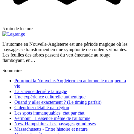
5 min de lecture
L'automne en Nouvelle-Angleterre est une période magique où les
paysages se transforment en une symphonie de couleurs vibrantes.
Les feuilles des arbres passent du vert émeraude au rouge
flamboyant, en…
Sommaire
Pourquoi la Nouvelle-Angleterre en automne te marquera à
vie
La science derrière la magie
Une expérience culturelle authentique
Quand y aller exactement ? (Le timing parfait)
Calendrier détaillé par région
Les spots immanquables, état par état
Vermont - L'essence même de l'automne
New Hampshire - Les paysages grandioses
Massachusetts - Entre histoire et nature