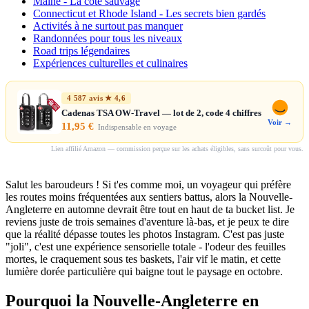
Maine - La côte sauvage
Connecticut et Rhode Island - Les secrets bien gardés
Activités à ne surtout pas manquer
Randonnées pour tous les niveaux
Road trips légendaires
Expériences culturelles et culinaires
4 587 avis ★ 4,6
Cadenas TSA OW-Travel — lot de 2, code 4 chiffres
Voir →
11,95 €
Indispensable en voyage
Lien affilié Amazon — commission perçue sur les achats éligibles, sans surcoût pour vous.
Salut les baroudeurs ! Si t'es comme moi, un voyageur qui préfère
les routes moins fréquentées aux sentiers battus, alors la Nouvelle-
Angleterre en automne devrait être tout en haut de ta bucket list. Je
reviens juste de trois semaines d'aventure là-bas, et je peux te dire
que la réalité dépasse toutes les photos Instagram. C'est pas juste
"joli", c'est une expérience sensorielle totale - l'odeur des feuilles
mortes, le craquement sous tes baskets, l'air vif le matin, et cette
lumière dorée particulière qui baigne tout le paysage en octobre.
Pourquoi la Nouvelle-Angleterre en