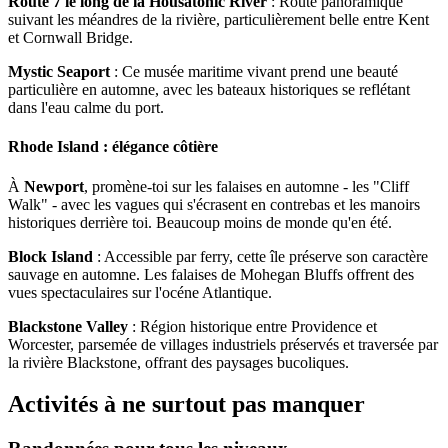
Route 7 le long de la Housatonic River
: Route panoramique
suivant les méandres de la rivière, particulièrement belle entre Kent
et Cornwall Bridge.
Mystic Seaport
: Ce musée maritime vivant prend une beauté
particulière en automne, avec les bateaux historiques se reflétant
dans l'eau calme du port.
Rhode Island : élégance côtière
À
Newport
, promène-toi sur les falaises en automne - les "Cliff
Walk" - avec les vagues qui s'écrasent en contrebas et les manoirs
historiques derrière toi. Beaucoup moins de monde qu'en été.
Block Island
: Accessible par ferry, cette île préserve son caractère
sauvage en automne. Les falaises de Mohegan Bluffs offrent des
vues spectaculaires sur l'océne Atlantique.
Blackstone Valley
: Région historique entre Providence et
Worcester, parsemée de villages industriels préservés et traversée par
la rivière Blackstone, offrant des paysages bucoliques.
Activités à ne surtout pas manquer