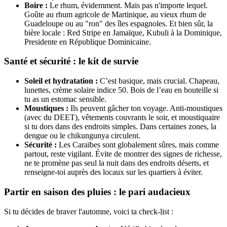
Boire :
Le rhum, évidemment. Mais pas n'importe lequel.
Goûte au rhum agricole de Martinique, au vieux rhum de
Guadeloupe ou au "ron" des îles espagnoles. Et bien sûr, la
bière locale : Red Stripe en Jamaïque, Kubuli à la Dominique,
Presidente en République Dominicaine.
Santé et sécurité : le kit de survie
Soleil et hydratation :
C’est basique, mais crucial. Chapeau,
lunettes, crème solaire indice 50. Bois de l’eau en bouteille si
tu as un estomac sensible.
Moustiques :
Ils peuvent gâcher ton voyage. Anti-moustiques
(avec du DEET), vêtements couvrants le soir, et moustiquaire
si tu dors dans des endroits simples. Dans certaines zones, la
dengue ou le chikungunya circulent.
Sécurité :
Les Caraïbes sont globalement sûres, mais comme
partout, reste vigilant. Évite de montrer des signes de richesse,
ne te promène pas seul la nuit dans des endroits déserts, et
renseigne-toi auprès des locaux sur les quartiers à éviter.
Partir en saison des pluies : le pari audacieux
Si tu décides de braver l'automne, voici ta check-list :