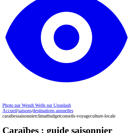
Photo par Wendi Wells sur Unsplash
Accueil
/
saisons
/
destinations annuelles
caraibes
saisonnier
climat
budget
conseils-voyage
culture-locale
Caraïbes : guide saisonnier