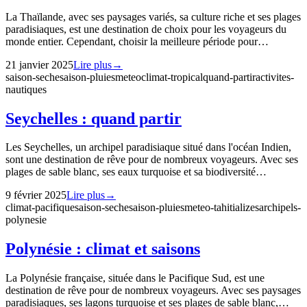
La Thaïlande, avec ses paysages variés, sa culture riche et ses plages
paradisiaques, est une destination de choix pour les voyageurs du
monde entier. Cependant, choisir la meilleure période pour…
21 janvier 2025
Lire plus
→
saison-seche
saison-pluies
meteo
climat-tropical
quand-partir
activites-
nautiques
Seychelles : quand partir
Les Seychelles, un archipel paradisiaque situé dans l'océan Indien,
sont une destination de rêve pour de nombreux voyageurs. Avec ses
plages de sable blanc, ses eaux turquoise et sa biodiversité…
9 février 2025
Lire plus
→
climat-pacifique
saison-seche
saison-pluies
meteo-tahiti
alizes
archipels-
polynesie
Polynésie : climat et saisons
La Polynésie française, située dans le Pacifique Sud, est une
destination de rêve pour de nombreux voyageurs. Avec ses paysages
paradisiaques, ses lagons turquoise et ses plages de sable blanc,…