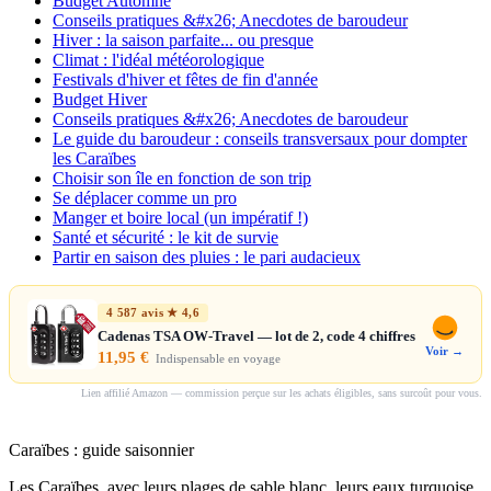
Budget Automne
Conseils pratiques &#x26; Anecdotes de baroudeur
Hiver : la saison parfaite... ou presque
Climat : l'idéal météorologique
Festivals d'hiver et fêtes de fin d'année
Budget Hiver
Conseils pratiques &#x26; Anecdotes de baroudeur
Le guide du baroudeur : conseils transversaux pour dompter
les Caraïbes
Choisir son île en fonction de son trip
Se déplacer comme un pro
Manger et boire local (un impératif !)
Santé et sécurité : le kit de survie
Partir en saison des pluies : le pari audacieux
4 587 avis ★ 4,6
Cadenas TSA OW-Travel — lot de 2, code 4 chiffres
Voir →
11,95 €
Indispensable en voyage
Lien affilié Amazon — commission perçue sur les achats éligibles, sans surcoût pour vous.
Caraïbes : guide saisonnier
Les Caraïbes, avec leurs plages de sable blanc, leurs eaux turquoise