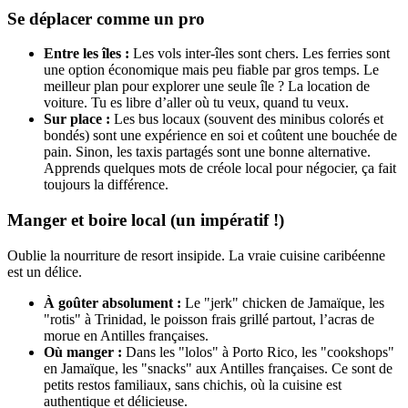
Se déplacer comme un pro
Entre les îles :
Les vols inter-îles sont chers. Les ferries sont
une option économique mais peu fiable par gros temps. Le
meilleur plan pour explorer une seule île ? La location de
voiture. Tu es libre d’aller où tu veux, quand tu veux.
Sur place :
Les bus locaux (souvent des minibus colorés et
bondés) sont une expérience en soi et coûtent une bouchée de
pain. Sinon, les taxis partagés sont une bonne alternative.
Apprends quelques mots de créole local pour négocier, ça fait
toujours la différence.
Manger et boire local (un impératif !)
Oublie la nourriture de resort insipide. La vraie cuisine caribéenne
est un délice.
À goûter absolument :
Le "jerk" chicken de Jamaïque, les
"rotis" à Trinidad, le poisson frais grillé partout, l’acras de
morue en Antilles françaises.
Où manger :
Dans les "lolos" à Porto Rico, les "cookshops"
en Jamaïque, les "snacks" aux Antilles françaises. Ce sont de
petits restos familiaux, sans chichis, où la cuisine est
authentique et délicieuse.