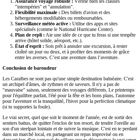
Assurance voyage robuste :
Vérifie bien les clauses
"intempéries" et "annulation".
Flexibilité maximale :
Des billets d'avion et des
hébergements modifiables ou remboursables.
Surveillance météo active :
Utilise des apps et sites
spécialisés (comme le National Hurricane Center).
Plan de repli :
Aie une idée de ce que tu feras si une tempête
arrive (hôtel solide, aéroport, etc.).
État d'esprit :
Sois prêt à annuler une excursion, à rester
cloîtré un jour ou deux, et à profiter des moments de grâce
entre les averses. C’est une aventure dans l’aventure.
Conclusion de baroudeur
Les Caraïbes ne sont pas qu'une simple destination balnéaire. C'est
un archipel d'âmes, de rythmes et de saveurs. Il n'y a pas de
"mauvaise" saison, seulement des voyages différents. Le printemps
pour l'équilibre parfait, l'été pour la fête et les bons plans, l'automne
pour l'aventure et la tranquillité, l'hiver pour la perfection climatique
(si tu supportes la foule).
Le vrai secret, quel que soit le moment de l'année, est de sortir des
sentiers battus, de quitter l'enclos de ton resort, de tendre l'oreille au
son d'un steelpan lointain et de suivre la musique. C'est en te perdant
dans un marché local, en partageant un repas improvisé ou en
dansant lors d'un carnaval de village que tu découvriras le vrai cœur