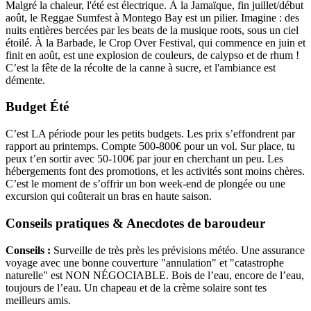
Malgré la chaleur, l'été est électrique. À la Jamaïque, fin juillet/début
août, le Reggae Sumfest à Montego Bay est un pilier. Imagine : des
nuits entières bercées par les beats de la musique roots, sous un ciel
étoilé. À la Barbade, le Crop Over Festival, qui commence en juin et
finit en août, est une explosion de couleurs, de calypso et de rhum !
C’est la fête de la récolte de la canne à sucre, et l'ambiance est
démente.
Budget Été
C’est LA période pour les petits budgets. Les prix s’effondrent par
rapport au printemps. Compte 500-800€ pour un vol. Sur place, tu
peux t’en sortir avec 50-100€ par jour en cherchant un peu. Les
hébergements font des promotions, et les activités sont moins chères.
C’est le moment de s’offrir un bon week-end de plongée ou une
excursion qui coûterait un bras en haute saison.
Conseils pratiques & Anecdotes de baroudeur
Conseils :
Surveille de très près les prévisions météo. Une assurance
voyage avec une bonne couverture "annulation" et "catastrophe
naturelle" est NON NÉGOCIABLE. Bois de l’eau, encore de l’eau,
toujours de l’eau. Un chapeau et de la crème solaire sont tes
meilleurs amis.