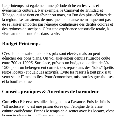
Le printemps est également une période riche en festivals et
événements culturels. Par exemple, le Carnaval de Trinidad-et-
Tobago, qui se tient en février ou mars, est l'un des plus célèbres de
la région. Les amateurs de musique et de danse ne manqueront pas
de se laisser emporter par l'énergie contagieuse des défilés colorés et
des rythmes de steelpan. C’est une expérience sensorielle totale, à
vivre au moins une fois dans sa vie.
Budget Printemps
C’est la haute saison, alors les prix sont élevés, mais on peut
dénicher des bons plans. Un vol aller-retour depuis l’Europe coûte
entre 700 et 1200€. Sur place, prévois un budget quotidien de 80-
150€ pour un hébergement correct, des repas dans des "lolos" (petits
restos locaux) et quelques activités. Évite les resorts à tout prix si tu
veux sentir l'âme des îles. Pour économiser, mise sur les guesthouses
et la bouffe de rue.
Conseils pratiques & Anecdotes de baroudeur
Conseils :
Réserve tes billets longtemps à l’avance. Fuis les hôtels
"all-inclusive", c’est une prison dorée qui t’éloigne de la vraie
culture caribéenne. Prends le temps de discuter avec les locaux, c’est
là que tu vivras tes meilleurs moments.