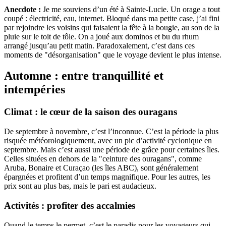
Anecdote :
Je me souviens d’un été à Sainte-Lucie. Un orage a tout
coupé : électricité, eau, internet. Bloqué dans ma petite case, j’ai fini
par rejoindre les voisins qui faisaient la fête à la bougie, au son de la
pluie sur le toit de tôle. On a joué aux dominos et bu du rhum
arrangé jusqu’au petit matin. Paradoxalement, c’est dans ces
moments de "désorganisation" que le voyage devient le plus intense.
Automne : entre tranquillité et
intempéries
Climat : le cœur de la saison des ouragans
De septembre à novembre, c’est l’inconnue. C’est la période la plus
risquée météorologiquement, avec un pic d’activité cyclonique en
septembre. Mais c’est aussi une période de grâce pour certaines îles.
Celles situées en dehors de la "ceinture des ouragans", comme
Aruba, Bonaire et Curaçao (les îles ABC), sont généralement
épargnées et profitent d’un temps magnifique. Pour les autres, les
prix sont au plus bas, mais le pari est audacieux.
Activités : profiter des accalmies
Quand le temps le permet, c’est le paradis pour les voyageurs qui