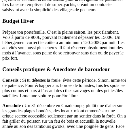
Les baies se remplissent de super-yachts, créant un contraste
saisissant avec la simplicité des villages de pêcheurs.
Budget Hiver
Prépare ton portefeuille. C’est la pleine saison, les prix flambent.
Vols à partir de 900€, pouvant facilement dépasser les 1500€. Un
hébergement correct te coûtera au minimum 120-200€ par nuit. Les
activités sont aussi plus chères. Il faut réserver absolument tout des
mois à l’avance, sous peine de se retrouver sans rien ou de payer le
prix fort.
Conseils pratiques & Anecdotes de baroudeur
Conseils :
Si tu détestes la foule, évite cette période. Sinon, arme-toi
de patience. Pour échapper aux hordes de touristes, fuis les spots les
plus connus et pars à l’assaut des côtes sauvages ou des petites îles
satellites. Loue une voiture pour être libre.
Anecdote :
Un 31 décembre en Guadeloupe, plutôt que d'aller sur
les grandes plages bondées, des locaux m'ont emmené sur une
crique secrète accessible seulement par un sentier dans la forêt. On a
fait griller du poisson sur un feu de bois et accueilli la nouvelle
année au son des tambours gwoka, avec une poignée de gens. Face