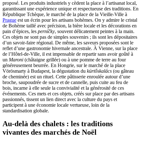
proposé. Les produits industriels y cèdent la place à l’artisanat local,
garantissant une expérience unique et respectueuse des traditions. En
République Tchèque, le marché de la place de la Vieille-Ville à
Prague
est un écrin pour les artisans bohèmes. On y admire le cristal
de Bohème taillé avec précision, la bière locale et les décorations en
pain d’épices, les
perníčky
, souvent délicatement peintes à la main.
Ces objets ne sont pas de simples souvenirs ; ils sont les dépositaires
d’un savoir-faire régional. De même, les saveurs proposées sont le
reflet d’une gastronomie hivernale ancestrale. À Vienne, sur la place
de l’Hôtel-de-Ville, il est impensable de repartir sans avoir goûté à
un
Maroni
(châtaigne grillée) ou à une pomme de terre au four
généreusement beurrée. En Hongrie, sur le marché de la place
Vörösmarty à Budapest, la dégustation du
kürtőskalács
(ou gâteau
de cheminée) est un rituel. Cette pâtisserie enroulée autour d’une
broche, saupoudrée de sucre et de cannelle, puis cuite au feu de
bois, incarne à elle seule la convivialité et la générosité de ces
événements. Ces mets et ces objets, créés sur place par des artisans
passionnés, tissent un lien direct avec la culture du pays et
participent à une économie locale vertueuse, loin de la
standardisation globale.
Au-delà des chalets : les traditions
vivantes des marchés de Noël