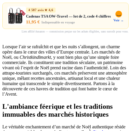
4 587 avis ★ 4,6
Cadenas TSA OW-Travel — lot de 2, code 4 chiffres
Voir →
11,95 €
Indispensable en voyage
Lien affilié Amazon — commission perçue sur les achats éligibles, sans surcoût pour vous.
Lorsque l’air se rafraîchit et que les nuits s’allongent, un charme
opère dans le cœur des villes d’Europe centrale. Les marchés de
Noël, ou
Christkindlmarkt
, y sont bien plus qu’une simple foire
commerciale. Ils constituent une tradition séculaire, un patrimoine
vivant où l’esprit de Noël prend racine dans l’authenticité. Loin des
attrape-touristes surchargés, ces marchés préservent une atmosphère
unique, mêlant recettes ancestrales, artisanat local et une chaleur
humaine qui transcende le simple divertissement. Partons à la
découverte de ces havres de tradition qui font battre le cœur de
l’Avent.
L'ambiance féerique et les traditions
immuables des marchés historiques
Le véritable enchantement d’un marché de Noël authentique réside