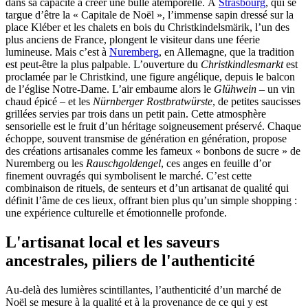
dans sa capacité à créer une bulle atemporelle. À
Strasbourg
, qui se
targue d’être la « Capitale de Noël », l’immense sapin dressé sur la
place Kléber et les chalets en bois du Christkindelsmärik, l’un des
plus anciens de France, plongent le visiteur dans une féerie
lumineuse. Mais c’est à
Nuremberg
, en Allemagne, que la tradition
est peut-être la plus palpable. L’ouverture du
Christkindlesmarkt
est
proclamée par le Christkind, une figure angélique, depuis le balcon
de l’église Notre-Dame. L’air embaume alors le
Glühwein
– un vin
chaud épicé – et les
Nürnberger Rostbratwürste
, de petites saucisses
grillées servies par trois dans un petit pain. Cette atmosphère
sensorielle est le fruit d’un héritage soigneusement préservé. Chaque
échoppe, souvent transmise de génération en génération, propose
des créations artisanales comme les fameux « bonbons de sucre » de
Nuremberg ou les
Rauschgoldengel
, ces anges en feuille d’or
finement ouvragés qui symbolisent le marché. C’est cette
combinaison de rituels, de senteurs et d’un artisanat de qualité qui
définit l’âme de ces lieux, offrant bien plus qu’un simple shopping :
une expérience culturelle et émotionnelle profonde.
L'artisanat local et les saveurs
ancestrales, piliers de l'authenticité
Au-delà des lumières scintillantes, l’authenticité d’un marché de
Noël se mesure à la qualité et à la provenance de ce qui y est