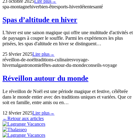
23 octobre 2025
Lire plus
→
spa-montagne
hiver
bien-être
sports-hiver
détente
santé
Spas d’altitude en hiver
L'hiver est une saison magique qui offre une multitude d'activités et
de paysages à couper le souffle. Parmi les expériences les plus
prisées, les spas d'altitude en hiver se distinguent…
25 février 2025
Lire plus
→
réveillon-de-noël
traditions-culinaires
voyage-
hivernal
gastronomie
fêtes-autour-du-monde
conseils-voyage
Réveillon autour du monde
Le réveillon de Noël est une période magique et festive, célébrée
dans le monde entier avec des traditions uniques et variées. Que ce
soit en famille, entre amis ou en…
12 février 2025
Lire plus
→
←
Retour aux articles