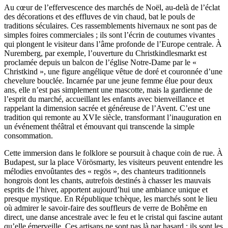
Au cœur de l’effervescence des marchés de Noël, au-delà de l’éclat
des décorations et des effluves de vin chaud, bat le pouls de
traditions séculaires. Ces rassemblements hivernaux ne sont pas de
simples foires commerciales ; ils sont l’écrin de coutumes vivantes
qui plongent le visiteur dans l’âme profonde de l’Europe centrale. À
Nuremberg, par exemple, l’ouverture du Christkindlesmarkt est
proclamée depuis un balcon de l’église Notre-Dame par le «
Christkind », une figure angélique vêtue de doré et couronnée d’une
chevelure bouclée. Incarnée par une jeune femme élue pour deux
ans, elle n’est pas simplement une mascotte, mais la gardienne de
l’esprit du marché, accueillant les enfants avec bienveillance et
rappelant la dimension sacrée et généreuse de l’Avent. C’est une
tradition qui remonte au XVIe siècle, transformant l’inauguration en
un événement théâtral et émouvant qui transcende la simple
consommation.
Cette immersion dans le folklore se poursuit à chaque coin de rue. À
Budapest, sur la place Vörösmarty, les visiteurs peuvent entendre les
mélodies envoûtantes des « regös », des chanteurs traditionnels
hongrois dont les chants, autrefois destinés à chasser les mauvais
esprits de l’hiver, apportent aujourd’hui une ambiance unique et
presque mystique. En République tchèque, les marchés sont le lieu
où admirer le savoir-faire des souffleurs de verre de Bohême en
direct, une danse ancestrale avec le feu et le cristal qui fascine autant
qu’elle émerveille. Ces artisans ne sont pas là par hasard ; ils sont les