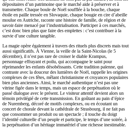
dépositaires d’un patrimoine que le marché aide à préserver et à
transmettre. Chaque boule de Noël soufflée à la bouche, chaque
étoile en paille tressée en Slovaquie, chaque bougie en cire d’abeille
moulue en Autriche, raconte une histoire de famille, de région et de
savoir-faire menacé par l’industrialisation. Participer à ces marchés,
c’est donc bien plus que faire des emplettes : c’est contribuer à la
survie d’une culture tangible.
La magie opère également à travers des rituels plus discrets mais tout
aussi significatifs. À Vienne, la veille de la Saint-Nicolas (le 5
décembre), il n’est pas rare de croiser le diable Krampus,
personnage effrayant et poilu, qui accompagne le saint pour
réprimander les enfants désobéissants. Cette tradition païenne, qui
contraste avec la douceur des lumières de Noël, rappelle les origines
complexes de ces fêtes, mêlant christianisme et croyances populaires
bien plus anciennes. Ainsi, le marché authentique n’est pas une
vitrine figée dans le temps, mais un espace de perpétuation où le
passé dialogue avec le présent. Le visiteur attentif devient alors un
témoin privilégié de cette transmission. En goûtant au pain d’épice
de Nuremberg, décoré de motifs complexes, ou en écoutant un
concert de chorale devant la cathédrale de Strasbourg, il ne fait pas
que consommer un produit ou un spectacle ; il touche du doigt
l’identité culturelle d’un peuple et participe, le temps d’une soirée, à
la perpétuation d’un héritage immatériel d’une richesse inestimable.