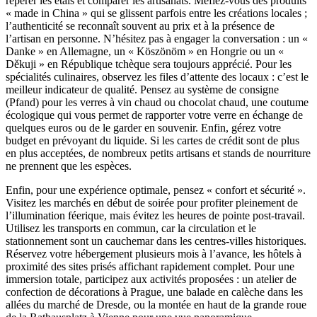
repérer les étals et comparer les artisanats. Méfiez-vous des produits
« made in China » qui se glissent parfois entre les créations locales ;
l’authenticité se reconnaît souvent au prix et à la présence de
l’artisan en personne. N’hésitez pas à engager la conversation : un «
Danke » en Allemagne, un « Köszönöm » en Hongrie ou un «
Děkuji » en République tchèque sera toujours apprécié. Pour les
spécialités culinaires, observez les files d’attente des locaux : c’est le
meilleur indicateur de qualité. Pensez au système de consigne
(Pfand) pour les verres à vin chaud ou chocolat chaud, une coutume
écologique qui vous permet de rapporter votre verre en échange de
quelques euros ou de le garder en souvenir. Enfin, gérez votre
budget en prévoyant du liquide. Si les cartes de crédit sont de plus
en plus acceptées, de nombreux petits artisans et stands de nourriture
ne prennent que les espèces.
Enfin, pour une expérience optimale, pensez « confort et sécurité ».
Visitez les marchés en début de soirée pour profiter pleinement de
l’illumination féerique, mais évitez les heures de pointe post-travail.
Utilisez les transports en commun, car la circulation et le
stationnement sont un cauchemar dans les centres-villes historiques.
Réservez votre hébergement plusieurs mois à l’avance, les hôtels à
proximité des sites prisés affichant rapidement complet. Pour une
immersion totale, participez aux activités proposées : un atelier de
confection de décorations à Prague, une balade en calèche dans les
allées du marché de Dresde, ou la montée en haut de la grande roue