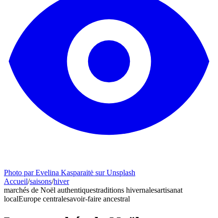
Photo par Evelina Kasparaitė sur Unsplash
Accueil
/
saisons
/
hiver
marchés de Noël authentiques
traditions hivernales
artisanat
local
Europe centrale
savoir-faire ancestral