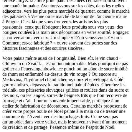
réflexe : fuyez la artère principale. Les allées centrales sont souvent
une marée humaine. Aventurez-vous sur les côtés, dans les ruelles
adjacentes, vers les plus petits marchés de quartier, comme le marché
des pâtissiers à Vienne ou le marché de la cour de l’ancienne mairie
à Prague. C’est là que vous trouverez les artisans les plus
passionnés, ceux qui fabriquent leurs produits sous vos yeux, des
bougies coulées à la main aux décorations en verre soufflé. Engagez
la conversation avec eux. Un simple « D’où venez-vous ? » ou «
Comment est-ce fabriqué ? » ouvre souvent des portes sur des
histoires fascinantes et des sourires sincères.
Votre palais mérite aussi de l’originalité. Bien sûr, le vin chaud –
Glühwein ou Svařák – est un incontournable. Mais pourquoi ne pas
goûter au Feuerzangenbowle, ce punch où un cône de sucre imbibé
de rhum est enflammé au-dessus du vin rouge ? Ou encore au
Medovina, l’hydromel chaud tchèque, doux et enveloppant. Côté
gourmandises, dépassez le traditionnel pain d’épices. Cherchez les
trdelník, ces pâtisseries slovaques grillées et roulées dans du sucre et
des noix, ou les langoš, sortes de beignets frits que l’on recouvre de
fromage et d’ail. Pour un souvenir impérissable, participez à un
atelier de fabrication de décorations. Certains marchés proposent de
créer votre propre boule de Noël peinte à la main ou de tresser une
couronne de l’Avent avec des branchages frais. Ce ne sera pas
qu’un objet dans votre valise, mais le souvenir vivant d’un moment
de création et de partage, l’essence même de l’esprit de Noël.