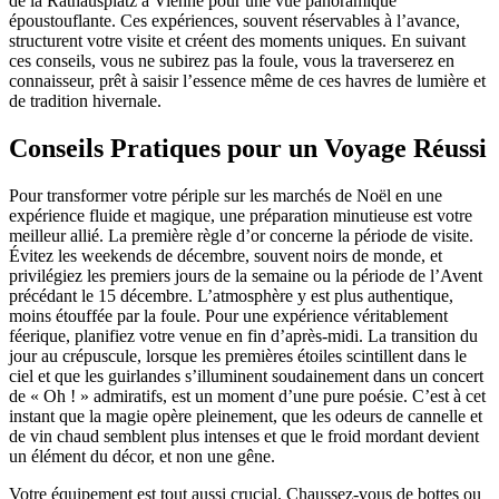
de la Rathausplatz à Vienne pour une vue panoramique
époustouflante. Ces expériences, souvent réservables à l’avance,
structurent votre visite et créent des moments uniques. En suivant
ces conseils, vous ne subirez pas la foule, vous la traverserez en
connaisseur, prêt à saisir l’essence même de ces havres de lumière et
de tradition hivernale.
Conseils Pratiques pour un Voyage Réussi
Pour transformer votre périple sur les marchés de Noël en une
expérience fluide et magique, une préparation minutieuse est votre
meilleur allié. La première règle d’or concerne la période de visite.
Évitez les weekends de décembre, souvent noirs de monde, et
privilégiez les premiers jours de la semaine ou la période de l’Avent
précédant le 15 décembre. L’atmosphère y est plus authentique,
moins étouffée par la foule. Pour une expérience véritablement
féerique, planifiez votre venue en fin d’après-midi. La transition du
jour au crépuscule, lorsque les premières étoiles scintillent dans le
ciel et que les guirlandes s’illuminent soudainement dans un concert
de « Oh ! » admiratifs, est un moment d’une pure poésie. C’est à cet
instant que la magie opère pleinement, que les odeurs de cannelle et
de vin chaud semblent plus intenses et que le froid mordant devient
un élément du décor, et non une gêne.
Votre équipement est tout aussi crucial. Chaussez-vous de bottes ou