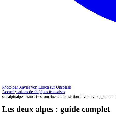
Photo par Xavier von Erlach sur Unsplash
Accueil
/
stations de ski
/
alpes francaises
ski-alpin
alpes-francaises
domaine-skiable
station-hiver
developpement-d
Les deux alpes : guide complet