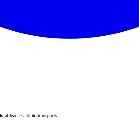
urable
accessibilite-transports