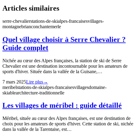
Articles similaires
serre-chevalier
stations-de-ski
alpes-francaises
villages-
montagne
briancon
chantemerle
Quel village choisir à Serre Chevalier ?
Guide complet
Nichée au cœur des Alpes françaises, la station de ski de Serre
Chevalier est une destination incontournable pour les amateurs de
sports d'hiver. Située dans la vallée de la Guisane,…
7 mars 2025
Lire plus
→
meribel
stations-de-ski
alpes-francaises
villages
domaine-
skiable
architecture-traditionnelle
Les villages de méribel : guide détaillé
Méribel, située au cœur des Alpes françaises, est une destination de
choix pour les amateurs de sports d'hiver. Cette station de ski, nichée
dans la vallée de la Tarentaise, est…