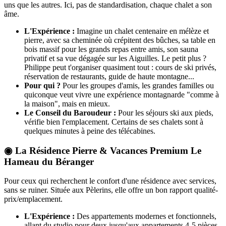
uns que les autres. Ici, pas de standardisation, chaque chalet a son
âme.
L'Expérience :
Imagine un chalet centenaire en mélèze et
pierre, avec sa cheminée où crépitent des bûches, sa table en
bois massif pour les grands repas entre amis, son sauna
privatif et sa vue dégagée sur les Aiguilles. Le petit plus ?
Philippe peut t'organiser quasiment tout : cours de ski privés,
réservation de restaurants, guide de haute montagne...
Pour qui ?
Pour les groupes d'amis, les grandes familles ou
quiconque veut vivre une expérience montagnarde "comme à
la maison", mais en mieux.
Le Conseil du Baroudeur :
Pour les séjours ski aux pieds,
vérifie bien l'emplacement. Certains de ses chalets sont à
quelques minutes à peine des télécabines.
◉ La Résidence Pierre & Vacances Premium Le
Hameau du Béranger
Pour ceux qui recherchent le confort d'une résidence avec services,
sans se ruiner. Située aux Pèlerins, elle offre un bon rapport qualité-
prix/emplacement.
L'Expérience :
Des appartements modernes et fonctionnels,
allant du studio pour deux jusqu'aux appartements 4-5 pièces.