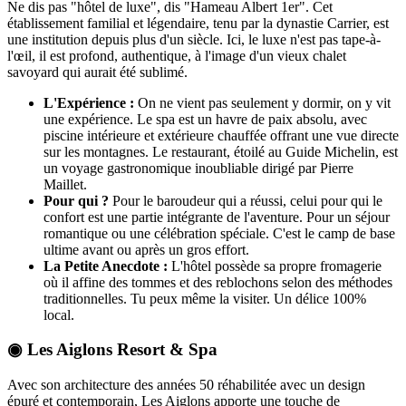
Ne dis pas "hôtel de luxe", dis "Hameau Albert 1er". Cet
établissement familial et légendaire, tenu par la dynastie Carrier, est
une institution depuis plus d'un siècle. Ici, le luxe n'est pas tape-à-
l'œil, il est profond, authentique, à l'image d'un vieux chalet
savoyard qui aurait été sublimé.
L'Expérience :
On ne vient pas seulement y dormir, on y vit
une expérience. Le spa est un havre de paix absolu, avec
piscine intérieure et extérieure chauffée offrant une vue directe
sur les montagnes. Le restaurant, étoilé au Guide Michelin, est
un voyage gastronomique inoubliable dirigé par Pierre
Maillet.
Pour qui ?
Pour le baroudeur qui a réussi, celui pour qui le
confort est une partie intégrante de l'aventure. Pour un séjour
romantique ou une célébration spéciale. C'est le camp de base
ultime avant ou après un gros effort.
La Petite Anecdote :
L'hôtel possède sa propre fromagerie
où il affine des tommes et des reblochons selon des méthodes
traditionnelles. Tu peux même la visiter. Un délice 100%
local.
◉ Les Aiglons Resort & Spa
Avec son architecture des années 50 réhabilitée avec un design
épuré et contemporain, Les Aiglons apporte une touche de