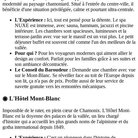
modernité au paysage chamoniard. Situé à l'entrée du centre-ville, il
bénéficie d'une situation privilégiée, calme et pourtant ultra-centrale.
L'Expérience :
Ici, tout est pensé pour la détente. Le spa
NUXE est immense, avec sauna, hammam, jacuzzi et piscine
intérieure. Les chambres sont spacieuses, lumineuses et la
terrasse-jardin avec vue sur le massif est un vrai plus. Le petit
déjeuner buffet est souvent cité comme l'un des meilleurs de la
vallée.
Pour qui ?
Pour les voyageurs modernes qui aiment allier le
design au confort. Parfait pour les familles grâce à ses suites et
son ambiance décontractée.
Le Conseil du Baroudeur :
Demande une chambre avec vue
sur le Mont-Blanc. Se réveiller face au toit de l'Europe depuis
son lit, ça n'a pas de prix. Profite aussi de leur service de
navette gratuite vers les remontées mécaniques.
◉ L'Hôtel Mont-Blanc
Impossible de le rater, en plein cœur de Chamonix. L'Hôtel Mont-
Blanc est la doyenne des palaces de la vallée, un lieu chargé
d'histoire qui a accueilli les plus grands noms de l'alpinisme et du
gotha international depuis 1849.
L'Expérience :
C'est un plongeon dans l'histoire de