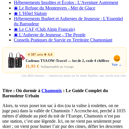
Hébergements Insolites et Écolos : L'Aventure Autrement
◉ Le Refuge du Montenvers - Mer de Glace
◉ L'Hôtel Slalom
Hébergements Budget et Auberges de Jeunesse : L'Essentiel
du Baroudeur
◉ Le CAF (Club Alpin Français)
◉ L'Auberge de Jeunesse - The People
Conseils Pratiques de Survie en Territoire Chamoniant
4 587 avis ★ 4,6
Cadenas TSA OW-Travel — lot de 2, code 4 chiffres
Voir →
11,95 €
Indispensable en voyage
Lien affilié Amazon — commission perçue sur les achats éligibles, sans surcoût pour vous.
Titre : Où dormir à
Chamonix
: Le Guide Complet du
Baroudeur Urbain
Alors, tu veux poser ton sac à dos (ou ta valise à roulettes, on ne
juge pas) dans la vallée de Chamonix ? Accroche-toi, perché à 1035
mètres d’altitude au pied du toit de l’Europe, Chamonix n’est pas
une station, c’est une légende. Ici, on ne vient pas seulement pour
skier ; on vient pour humer l’air pur des cimes, défier les descentes