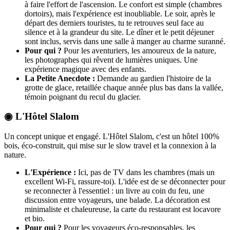
à faire l'effort de l'ascension. Le confort est simple (chambres
dortoirs), mais l'expérience est inoubliable. Le soir, après le
départ des derniers touristes, tu te retrouves seul face au
silence et à la grandeur du site. Le dîner et le petit déjeuner
sont inclus, servis dans une salle à manger au charme suranné.
Pour qui ?
Pour les aventuriers, les amoureux de la nature,
les photographes qui rêvent de lumières uniques. Une
expérience magique avec des enfants.
La Petite Anecdote :
Demande au gardien l'histoire de la
grotte de glace, retaillée chaque année plus bas dans la vallée,
témoin poignant du recul du glacier.
◉ L'Hôtel Slalom
Un concept unique et engagé. L'Hôtel Slalom, c'est un hôtel 100%
bois, éco-construit, qui mise sur le slow travel et la connexion à la
nature.
L'Expérience :
Ici, pas de TV dans les chambres (mais un
excellent Wi-Fi, rassure-toi). L'idée est de se déconnecter pour
se reconnecter à l'essentiel : un livre au coin du feu, une
discussion entre voyageurs, une balade. La décoration est
minimaliste et chaleureuse, la carte du restaurant est locavore
et bio.
Pour qui ?
Pour les voyageurs éco-responsables, les