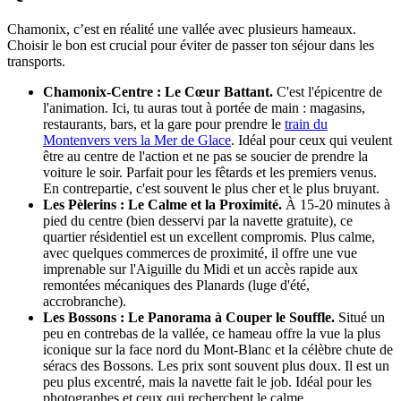
Chamonix, c’est en réalité une vallée avec plusieurs hameaux.
Choisir le bon est crucial pour éviter de passer ton séjour dans les
transports.
Chamonix-Centre : Le Cœur Battant.
C'est l'épicentre de
l'animation. Ici, tu auras tout à portée de main : magasins,
restaurants, bars, et la gare pour prendre le
train du
Montenvers vers la Mer de Glace
. Idéal pour ceux qui veulent
être au centre de l'action et ne pas se soucier de prendre la
voiture le soir. Parfait pour les fêtards et les premiers venus.
En contrepartie, c'est souvent le plus cher et le plus bruyant.
Les Pèlerins : Le Calme et la Proximité.
À 15-20 minutes à
pied du centre (bien desservi par la navette gratuite), ce
quartier résidentiel est un excellent compromis. Plus calme,
avec quelques commerces de proximité, il offre une vue
imprenable sur l'Aiguille du Midi et un accès rapide aux
remontées mécaniques des Planards (luge d'été,
accrobranche).
Les Bossons : Le Panorama à Couper le Souffle.
Situé un
peu en contrebas de la vallée, ce hameau offre la vue la plus
iconique sur la face nord du Mont-Blanc et la célèbre chute de
séracs des Bossons. Les prix sont souvent plus doux. Il est un
peu plus excentré, mais la navette fait le job. Idéal pour les
photographes et ceux qui recherchent le calme.