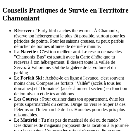
Conseils Pratiques de Survie en Territoire
Chamoniant
Réserver :
"Early bird catches the worm". À Chamonix,
réserve ton hébergement le plus tôt possible, surtout pour les
périodes de pointe. Pour les saisons creuses, tu peux parfois
dénicher de bonnes affaires de dernière minute.
La Navette :
C'est ton meilleur ami. Le réseau de navettes
"Chamonix Bus" est gratuit avec la Carte d'hôte que tu
recevras à ton hébergement. Il dessert toute la vallée de
Servoz à Vallorcine. Oublie la galère de la voiture et du
parking.
Le Forfait Ski :
Achète-le en ligne à l'avance, c'est souvent
moins cher. Compare les forfaits "Vallée" (accès à tous les
domaines) et "Domaine" (accès à un seul secteur) en fonction
de ton niveau et de tes ambitions.
Les Courses :
Pour cuisiner dans ton appartement, évite les
petits supermarchés du centre. Dirige-toi vers le Super U des
Pèlerins ou l'Intermarché de Les Houches pour des prix plus
raisonnables.
Le Matériel :
Tu n'as pas de matériel de ski ou de rando ?
Des dizaines de magasins proposent de la location à la journée
ou à la semaine. Compare les prix et réserve en ligne pour