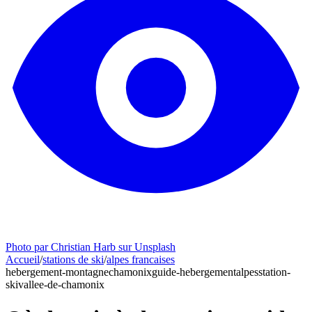
Photo par Christian Harb sur Unsplash
Accueil
/
stations de ski
/
alpes francaises
hebergement-montagne
chamonix
guide-hebergement
alpes
station-
ski
vallee-de-chamonix