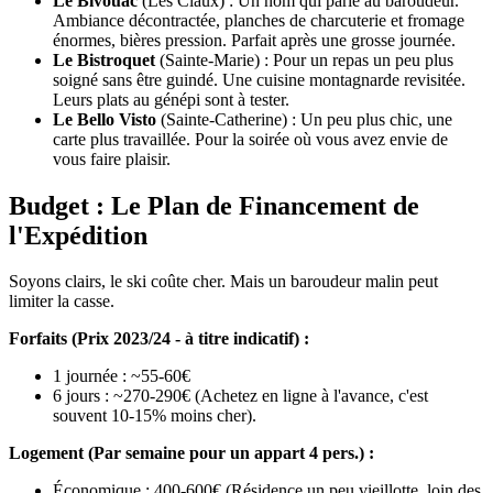
Le Bivouac
(Les Claux) : Un nom qui parle au baroudeur.
Ambiance décontractée, planches de charcuterie et fromage
énormes, bières pression. Parfait après une grosse journée.
Le Bistroquet
(Sainte-Marie) : Pour un repas un peu plus
soigné sans être guindé. Une cuisine montagnarde revisitée.
Leurs plats au génépi sont à tester.
Le Bello Visto
(Sainte-Catherine) : Un peu plus chic, une
carte plus travaillée. Pour la soirée où vous avez envie de
vous faire plaisir.
Budget : Le Plan de Financement de
l'Expédition
Soyons clairs, le ski coûte cher. Mais un baroudeur malin peut
limiter la casse.
Forfaits (Prix 2023/24 - à titre indicatif) :
1 journée : ~55-60€
6 jours : ~270-290€ (Achetez en ligne à l'avance, c'est
souvent 10-15% moins cher).
Logement (Par semaine pour un appart 4 pers.) :
Économique : 400-600€ (Résidence un peu vieillotte, loin des