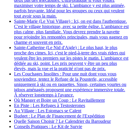
deux pas des télécabines. Ultra-pratique si vous voulez
maximiser votre temps de ski. L'ambiance y est plus animée,
parfois bruyante. Idéal pour les groupes ou ceux qui veulent
tout avoir sous la main.
Sainte-Marie (Le Vrai Village) : Ici, on est dans l'authentique.
C'est le village historique, avec sa petite église. L'ambiance est
plus calme, plus familiale. Vous devrez prendre la navette
pour rejoindre les remontées principales, mais vous gagnez en
charme et souvent en prix.
Sainte-Catherine (Le Nid d'Aigle) : Le plus haut, le plus
proche des cimes. Ici, c'est le pied-à-terre des vrais riders qui
veulent être les premiers sur les pistes le matin. L'ambiance est
dédiée au ski, point. Les prix peuvent y être un peu plus
élevés, mais la vue et la praticité n'ont pas de prix.
Les Couchages Insolites : Pour une nuit dont vous vous
souviendrez, tentez le Refuge de la Pousterle, accessible
uniquement à ski ou en raquettes. Sinon, certaines yourtes ou
igloos aménagés proposent une expérience immersive totale.
À réserver longtemps à l'avance.
Où Manger et Boire un Coup : Le Ravitaillement
En Piste : Les Refuges à Testosterones
Au Village : Les Estomacs se Calent
Budget : Le Plan de Financement de l'Expédition
Quelle Saison Choisir ? Le Calendrier du Baroudeur
Conseils Pratiques : Le Kit de Survie