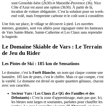
sont Grenoble-Isère (2h30) et Marseille-Provence (3h). Nice
Côte d'Azur est aussi une option (3h30). À partir de là,
location de voiture obligatoire. C'est la solution pour un week-
end volé, mais l'empreinte carbone et le coût sont à considérer.
Une fois sur place, le village se découvre à pied. Les navettes
internes, gratuites, sont vos alliées pour zigzaguer entre les hameaux
de Vars Sainte-Marie, Sainte-Catherine et Les Claux sans reprendre
la bagnole.
Le Domaine Skiable de Vars : Le Terrain
de Jeu du Rider
Les Pistes de Ski : 185 km de Sensations
Le domaine, c'est la
Forêt Blanche
, un nom qui claque comme une
bannière. 185 km de pistes, c'est le chiffre. Mais ce qui compte, c'est
la variété. Le domaine est divisé en quatre quartiers géniaux, chacun
avec son caractère.
Secteur Vars / Les Claux (Le QG des Familles et des
Débutants) :
C'est la zone d'apprentissage, mais pas que. Ici,
les bleues sont larges et souriantes, parfaites pour chauffer les