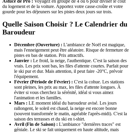
Astuce de Pro :
Voyagez en groupe de 4 ou 6 pour diviser le coût
du logement et de la voiture. Apportez votre casse-croûte et votre
gourde pour les déjeuners sur les pistes deux jours sur trois.
Quelle Saison Choisir ? Le Calendrier du
Baroudeur
Décembre (Ouverture) :
L'ambiance de Noël est magique,
mais l'enneigement peut être aléatoire. Risque de fermeture de
pistes en bas de station. Prix attractifs.
Janvier :
Le froid, la neige, l'authentique. C'est la saison des
vrais. Les prix sont bas, les files d'attente courtes. Parfait pour
le ski pur et dur. Mais attention, il peut faire -20°C, prévoir
l'équipement.
Février (Période de Février) :
C'est la cohue. Les stations
sont pleines, les prix au max, les files d'attente longues. À
éviter si vous cherchez la sérénité, idéal si vous aimez
l'animation et les familles.
Mars :
LE moment idéal du baroudeur avisé. Les jours
rallongent, le soleil est chaud, la neige est encore bonne
(souvent transformée le matin, agréable l'après-midi). C'est la
saison des terrasses et du ski en t-shirt.
Avril (Fin de Saison) :
L'ambiance "dernières traces" est
géniale. Le ski se fait uniquement en haute altitude, mais