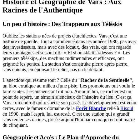
Histoire et Géographie de Vars : Aux
Racines de l'Authentique
Un peu d'histoire : Des Trappeurs aux Téléskis
Oubliez les stations nées de projets d'architectes. Vars, c'est une
histoire de gueule. Tout a commencé dans les années 1930, pas avec
des investisseurs, mais avec des locaux, des vrais, qui ont regardé
leurs montagnes et se sont dit : « Et si on skiait là-dessus ? ». Les
premiers téléskips, des machins rudimentaires et efficaces, ont
grignoté les pentes. La station s'est construite pierre après pierre,
sans chichis, en épousant le relief, pas en le défiant.
L'anecdote qui résume tout ? Celle du
"Rocher de la Sentinelle"
,
un bloc erratique au milieu d'une piste. Les promoteurs ont voulu le
faire sauter. Les anciens ont dit non. Aujourd'hui, ce rocher est un
point de repère, un témoin silencieux de l'histoire du lieu. C'est ça,
Vars : un endroit qui respecte son passé. Le développement est venu,
certes, avec le fameux domaine de la
Forêt Blanche
relié à
Risoul
en 1990, mais l'esprit, lui, est resté. C'est une station qui a grandi
sans renier ses racines, prisée aujourd'hui par ceux qui en ont marre
du clinquant.
Géographie et Accès : Le Plan d'Approche du