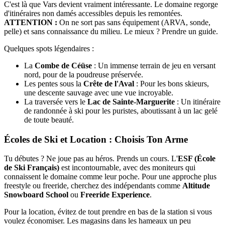
C'est là que Vars devient vraiment intéressante. Le domaine regorge
d'itinéraires non damés accessibles depuis les remontées.
ATTENTION :
On ne sort pas sans équipement (ARVA, sonde,
pelle) et sans connaissance du milieu. Le mieux ? Prendre un guide.
Quelques spots légendaires :
La
Combe de Céüse
: Un immense terrain de jeu en versant
nord, pour de la poudreuse préservée.
Les pentes sous la
Crête de l'Aval
: Pour les bons skieurs,
une descente sauvage avec une vue incroyable.
La traversée vers le
Lac de Sainte-Marguerite
: Un itinéraire
de randonnée à ski pour les puristes, aboutissant à un lac gelé
de toute beauté.
Écoles de Ski et Location : Choisis Ton Arme
Tu débutes ? Ne joue pas au héros. Prends un cours. L'
ESF (École
de Ski Français)
est incontournable, avec des moniteurs qui
connaissent le domaine comme leur poche. Pour une approche plus
freestyle ou freeride, cherchez des indépendants comme
Altitude
Snowboard School
ou
Freeride Experience
.
Pour la location, évitez de tout prendre en bas de la station si vous
voulez économiser. Les magasins dans les hameaux un peu