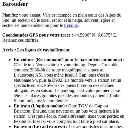
Baroudeur
Planifiez votre assaut. Vars est campée en plein cœur des Alpes du
Sud, un secteur où le soleil est roi et la neige, souvent légère et
sèche, est une bénédiction pour le
freeride
.
Coordonnées GPS pour votre trace :
44.5906° N, 6.6875° E.
Retenez ces chiffres.
Accès : Les lignes de ravitaillement
En voiture (Recommandé pour le baroudeur autonome) :
C'est le top. Vous maîtrisez votre timing. Depuis Grenoble,
comptez 2h30-3h de route magnifique et sinueuse.
L'autoroute A51 vous mène jusqu'à Gap, puis c'est la
Nationale 94, puis la D902. La montée vers la station est un
spectacle en soi. Prévoir des pneus hiver ou des chaînes
obligatoires en saison. Le parking, c'est votre premier casse-
tête : les places gratuites près des remontées partent à l'aube.
Sinon, préparez le portefeuille.
En train (L'option maline) :
Gare TGV de Gap ou
Briançon. Ensuite, une navette ou un bus vous mènera à la
station. C'est plus écolo, moins stressant, mais vous perdez en
flexibilité. Idéal si vous comptez tout faire à pied sur place.
En avion (Le raid express) :
Les aéroports les plus proches