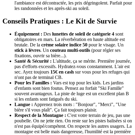
l'ambiance est décontractée, les prix dégringolent. Parfait pour
les randonnées et les après-ski au soleil.
Conseils Pratiques : Le Kit de Survie
Équipement :
Des
lunettes de soleil de catégorie 4
sont
obligatoires en mars. La réverbération en haute altitude est
brutale. De la
crème solaire indice 50
pour le visage. Un
stick à lèvres
. Un
couteau multi-outils
(pour régler ses
fixations, ouvrir sa bière...).
Santé & Sécurité :
L'altitude, ça se mérite. Première journée,
pas d'efforts excessifs. Hydratez-vous constamment. L'air est
sec. Ayez toujours
15€ en cash
sur vous pour les refuges qui
n'ont pas de terminal CB.
Pour les Familles :
Vars est top pour les kids. Les jardins
d'enfants sont bien foutus. Pensez au forfait "Ski Famille"
souvent avantageux. La piste de luge est un excellent plan B
si les enfants sont fatigués du ski.
Langue :
Apprenez trois mots : "Bonjour", "Merci", "Une
bière s'il vous plaît". Ça fait toujours plaisir.
Respect de la Montagne :
C'est votre terrain de jeu, pas une
poubelle. On ne jette rien. On reste sur les pistes balisées si on
n'est pas équipé/compétent. On respecte les autres usagers. La
montagne est belle mais dangereuse, l'humilité est la première