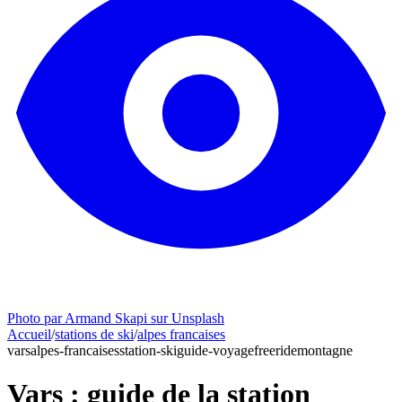
Photo par Armand Skapi sur Unsplash
Accueil
/
stations de ski
/
alpes francaises
vars
alpes-francaises
station-ski
guide-voyage
freeride
montagne
Vars : guide de la station