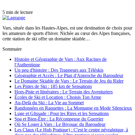
5 min de lecture
Vars, située dans les Hautes-Alpes, est une destination de choix pour
les amateurs de sports d'hiver. Nichée au cœur des Alpes françaises,
cette station de ski offre un domaine skiable…
Sommaire
Histoire et Géographie de Vars : Aux Racines de
l'Authentique
Un peu d'histoire : Des Trappeurs aux Téléskis
Géographie et Accès : Le Plan d'Approche du Baroudeur
Le Domaine Skiable de Vars : Le Terrain de Jeu du Rider
Les Pistes de Ski : 185 km de Sensations
Hors-Piste et Itinéraires : Le Terrain des Aventuriers
Écoles de Ski et Location : Choisis Ton Arme
Au-Delà du Ski : La Vie au Sommet
Randonnées en Raquettes : La Montagne en Mode Silencieux
Luge et Glissade : Pour les Rires et les Sensations
Spa et Bien-Être : La Récompense du Guerrier
Où Se Loger à Vars : Le Bivouac du Baroudeur
Les Claux (Le Hub Pratique) : C'est le centre névralgique, à