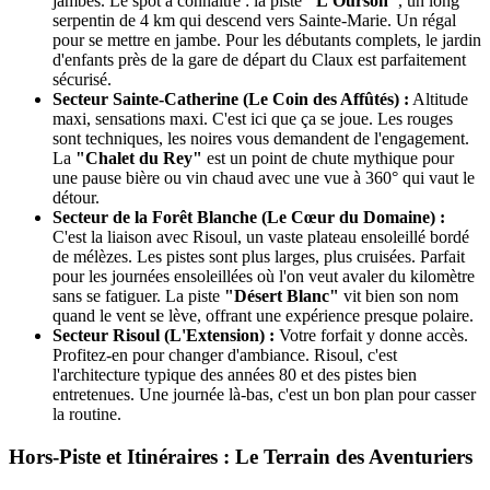
jambes. Le spot à connaître : la piste
"L'Ourson"
, un long
serpentin de 4 km qui descend vers Sainte-Marie. Un régal
pour se mettre en jambe. Pour les débutants complets, le jardin
d'enfants près de la gare de départ du Claux est parfaitement
sécurisé.
Secteur Sainte-Catherine (Le Coin des Affûtés) :
Altitude
maxi, sensations maxi. C'est ici que ça se joue. Les rouges
sont techniques, les noires vous demandent de l'engagement.
La
"Chalet du Rey"
est un point de chute mythique pour
une pause bière ou vin chaud avec une vue à 360° qui vaut le
détour.
Secteur de la Forêt Blanche (Le Cœur du Domaine) :
C'est la liaison avec Risoul, un vaste plateau ensoleillé bordé
de mélèzes. Les pistes sont plus larges, plus cruisées. Parfait
pour les journées ensoleillées où l'on veut avaler du kilomètre
sans se fatiguer. La piste
"Désert Blanc"
vit bien son nom
quand le vent se lève, offrant une expérience presque polaire.
Secteur Risoul (L'Extension) :
Votre forfait y donne accès.
Profitez-en pour changer d'ambiance. Risoul, c'est
l'architecture typique des années 80 et des pistes bien
entretenues. Une journée là-bas, c'est un bon plan pour casser
la routine.
Hors-Piste et Itinéraires : Le Terrain des Aventuriers