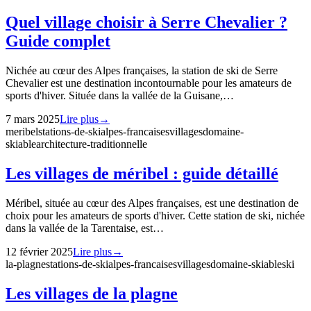
Quel village choisir à Serre Chevalier ?
Guide complet
Nichée au cœur des Alpes françaises, la station de ski de Serre
Chevalier est une destination incontournable pour les amateurs de
sports d'hiver. Située dans la vallée de la Guisane,…
7 mars 2025
Lire plus
→
meribel
stations-de-ski
alpes-francaises
villages
domaine-
skiable
architecture-traditionnelle
Les villages de méribel : guide détaillé
Méribel, située au cœur des Alpes françaises, est une destination de
choix pour les amateurs de sports d'hiver. Cette station de ski, nichée
dans la vallée de la Tarentaise, est…
12 février 2025
Lire plus
→
la-plagne
stations-de-ski
alpes-francaises
villages
domaine-skiable
ski
Les villages de la plagne