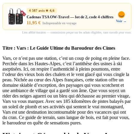
4 587 avis ★ 4,6
Cadenas TSA OW-Travel — lot de 2, code 4 chiffres
Voir →
11,95 €
Indispensable en voyage
Lien affilié Amazon — commission perçue sur les achats éligibles, sans surcoût pour vous.
Titre : Vars : Le Guide Ultime du Baroudeur des Cimes
Vars, ce n’est pas une station, c’est un coup de poing en pleine face.
Perchée dans les Hautes-Alpes, c’est l’antithèse des usines à ski
aseptisées. Ici, on respire l’authenticité à pleins poumons, entre
l’odeur des vieux bois des chalets et le vent glacé qui vous cingle la
peau. Nichée au cœur des Alpes françaises, cette station offre un
domaine skiable d’exception, des paysages qui vous scotchent et
une ambiance de village qui a gardé son âme. Que vous soyez un
rider des neiges aguerri ou un bleu qui déchausse au premier virage,
Vars va vous marquer. Avec ses 185 kilomètres de pistes balayés par
un soleil de plomb et ses activités qui sentent le vrai montagnard,
Vars est une destination incontournable pour des vacances qui ont
du cran. Ce guide de terrain, sans langue de bois, est fait pour vous,
le baroudeur en quête de sensations pures.