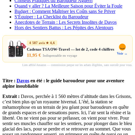
Conseils Pratiques du Baroudeur Aguerri
Quand y aller ? La Meilleure Saison pour Éviter la Foule
Budget : Comment Maîtriser les Coûts sans Se Priver
S'Équiper : La Checklist du Baroudeur
Anecdotes de Terrain : Les Secrets Insolites de Davos
Hors des Sentiers Battus : Les Pépites des Alentours
4 587 avis ★ 4,6
Cadenas TSA OW-Travel — lot de 2, code 4 chiffres
Voir →
11,95 €
Indispensable en voyage
Lien affilié Amazon — commission perçue sur les achats éligibles, sans surcoût pour vous.
Titre :
Davos
en été : le guide baroudeur pour une aventure
alpine inoubliable
Extrait :
Davos, perchée à 1 560 mètres d’altitude dans les Grisons,
c’est bien plus qu’un royaume hivernal. L’été, la station se
métamorphose en un terrain de jeu géant pour baroudeurs en quête
de grands espaces et de sensations pures. Ici, l’air sent la résine et la
liberté. On ne vient pas pour se prélasser, on vient pour vivre. Pour
sentir ses muscles chauffer sur les sentiers, pour plonger dans le bleu
glacial des lacs, pour se perdre et se retrouver au sommet. Que vous
soyez un randonneur aguerri, un grimpeur en quête de paroi ou un