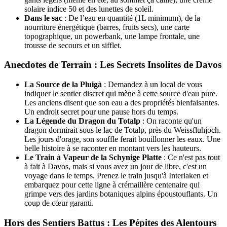
solaire indice 50 et des lunettes de soleil.
Dans le sac
: De l’eau en quantité (1L minimum), de la
nourriture énergétique (barres, fruits secs), une carte
topographique, un powerbank, une lampe frontale, une
trousse de secours et un sifflet.
Anecdotes de Terrain : Les Secrets Insolites de Davos
La Source de la Pluigà
: Demandez à un local de vous
indiquer le sentier discret qui mène à cette source d'eau pure.
Les anciens disent que son eau a des propriétés bienfaisantes.
Un endroit secret pour une pause hors du temps.
La Légende du Dragon du Totalp
: On raconte qu'un
dragon dormirait sous le lac de Totalp, près du Weissfluhjoch.
Les jours d'orage, son souffle ferait bouillonner les eaux. Une
belle histoire à se raconter en montant vers les hauteurs.
Le Train à Vapeur de la Schynige Platte
: Ce n'est pas tout
à fait à Davos, mais si vous avez un jour de libre, c'est un
voyage dans le temps. Prenez le train jusqu'à Interlaken et
embarquez pour cette ligne à crémaillère centenaire qui
grimpe vers des jardins botaniques alpins époustouflants. Un
coup de cœur garanti.
Hors des Sentiers Battus : Les Pépites des Alentours