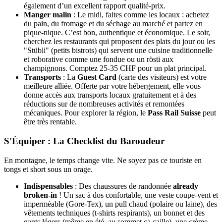
également d’un excellent rapport qualité-prix.
Manger malin
: Le midi, faites comme les locaux : achetez
du pain, du fromage et du séchage au marché et partez en
pique-nique. C’est bon, authentique et économique. Le soir,
cherchez les restaurants qui proposent des plats du jour ou les
"Stübli" (petits bistrots) qui servent une cuisine traditionnelle
et roborative comme une fondue ou un rösti aux
champignons. Comptez 25-35 CHF pour un plat principal.
Transports
: La
Guest Card
(carte des visiteurs) est votre
meilleure alliée. Offerte par votre hébergement, elle vous
donne accès aux transports locaux gratuitement et à des
réductions sur de nombreuses activités et remontées
mécaniques. Pour explorer la région, le
Pass Rail Suisse
peut
être très rentable.
S'Équiper : La Checklist du Baroudeur
En montagne, le temps change vite. Ne soyez pas ce touriste en
tongs et short sous un orage.
Indispensables
: Des chaussures de randonnée
already
broken-in
! Un sac à dos confortable, une veste coupe-vent et
imperméable (Gore-Tex), un pull chaud (polaire ou laine), des
vêtements techniques (t-shirts respirants), un bonnet et des
gants légers (même en été, au sommet ça caille), une crème