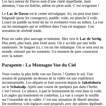
Les lacs autour de Davos sont d’une clarté stupéfiante, mais
attention, l’eau est fraîche, même en plein août. C’est revigorant !
Le
Lac de Davos
est le centre névralgique. Ici, on peut tout faire :
baignade (pour les courageux), paddle, voile, ou planche à voile.
Louez un paddle au bord du lac et aventurez-vous au milieu. La vue
sur les montagnes qui se reflètent dans l’eau est magique. Une
sensation de sérénité totale.
Pour un cadre plus sauvage et intimiste, filez vers le
Lac de Sertig
.
Plus petit, plus haut, plus froid aussi. On y accède par une belle
randonnée. Se baigner ici, c’est un rite initiatique. On se sent seul au
monde, entouré par les sommets. Un moment de pure connexion
avec la nature.
Parapente : La Montagne Vue du Ciel
Vous voulez la plus belle vue sur Davos ? Quittez le sol. Une
session de parapente au-dessus de la vallée est une expérience
incontournable. Les départs se font souvent depuis le
Jakobshorn
ou le
Schatzalp
. Après une course de quelques pas dans l’herbe,
c’est l’envol. Le silence, à part le bruissement du vent dans la voile.
Les aigles qui tournoient en contrebas. La vue à couper le souffle
sur l’ensemble de la vallée. C’est une sensation de liberté absolue.
De nombreux vols biplaces sont proposés avec des pilotes diplômés