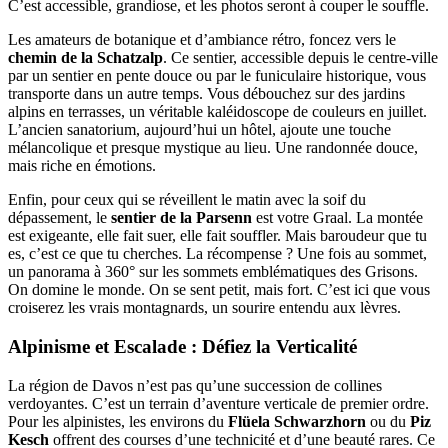
C’est accessible, grandiose, et les photos seront à couper le souffle.
Les amateurs de botanique et d’ambiance rétro, foncez vers le
chemin de la Schatzalp
. Ce sentier, accessible depuis le centre-ville
par un sentier en pente douce ou par le funiculaire historique, vous
transporte dans un autre temps. Vous débouchez sur des jardins
alpins en terrasses, un véritable kaléidoscope de couleurs en juillet.
L’ancien sanatorium, aujourd’hui un hôtel, ajoute une touche
mélancolique et presque mystique au lieu. Une randonnée douce,
mais riche en émotions.
Enfin, pour ceux qui se réveillent le matin avec la soif du
dépassement, le
sentier de la Parsenn
est votre Graal. La montée
est exigeante, elle fait suer, elle fait souffler. Mais baroudeur que tu
es, c’est ce que tu cherches. La récompense ? Une fois au sommet,
un panorama à 360° sur les sommets emblématiques des Grisons.
On domine le monde. On se sent petit, mais fort. C’est ici que vous
croiserez les vrais montagnards, un sourire entendu aux lèvres.
Alpinisme et Escalade : Défiez la Verticalité
La région de Davos n’est pas qu’une succession de collines
verdoyantes. C’est un terrain d’aventure verticale de premier ordre.
Pour les alpinistes, les environs du
Flüela Schwarzhorn
ou du
Piz
Kesch
offrent des courses d’une technicité et d’une beauté rares. Ce