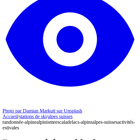
Photo par Damian Markutt sur Unsplash
Accueil
/
stations de ski
/
alpes suisses
randonnée-alpine
alpinisme
escalade
lacs-alpins
alpes-suisses
activités-
estivales