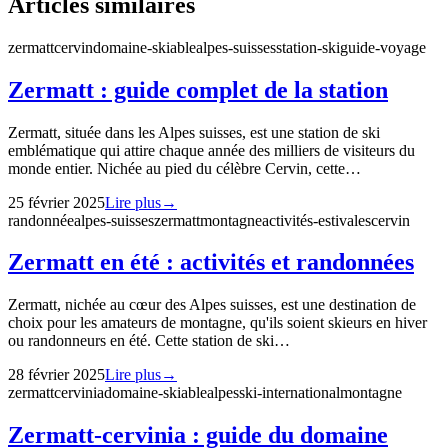
Articles similaires
zermatt
cervin
domaine-skiable
alpes-suisses
station-ski
guide-voyage
Zermatt : guide complet de la station
Zermatt, située dans les Alpes suisses, est une station de ski
emblématique qui attire chaque année des milliers de visiteurs du
monde entier. Nichée au pied du célèbre Cervin, cette…
25 février 2025
Lire plus
→
randonnée
alpes-suisses
zermatt
montagne
activités-estivales
cervin
Zermatt en été : activités et randonnées
Zermatt, nichée au cœur des Alpes suisses, est une destination de
choix pour les amateurs de montagne, qu'ils soient skieurs en hiver
ou randonneurs en été. Cette station de ski…
28 février 2025
Lire plus
→
zermatt
cervinia
domaine-skiable
alpes
ski-international
montagne
Zermatt-cervinia : guide du domaine